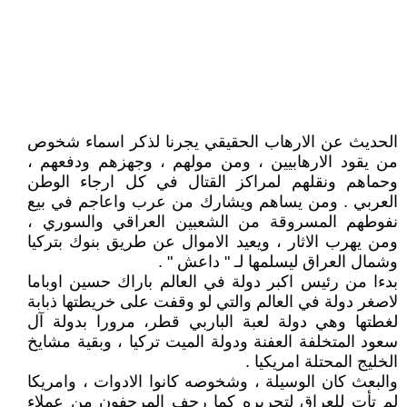
الحديث عن الارهاب الحقيقي يجرنا لذكر اسماء شخوص
من يقود الارهابيين ، ومن مولهم ، وجهزهم ودفعهم ،
وحماهم ونقلهم لمراكز القتال في كل ارجاء الوطن
العربي . ومن يساهم ويشارك من عرب واعاجم في بيع
نفوطهم المسروقة من الشعبين العراقي والسوري ،
ومن يهرب الاثار ، ويعيد الاموال عن طريق بنوك بتركيا
وشمال العراق ليسلمها لـ " داعش " .
بدءا من رئيس اكبر دولة في العالم باراك حسين اوباما
لاصغر دولة في العالم والتي لو وقفت على خريطتها ذبابة
لغطتها وهي دولة لعبة الباربي قطر، مرورا بدولة آل
سعود المتخلفة العفنة ودولة الميت تركيا ، وبقية مشايخ
الخليج المحتلة امريكيا .
والبعث كان الوسيلة ، وشخوصه كانوا الادوات ، وامريكا
لم تأت للعراق لتحريره كما رجف المرجفون من عملاء