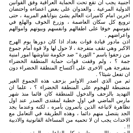
اجنبية يجب ان تقع تحت الحماية العراقية وفق القوانين
الدولية المرعية . والعدوان على بعض اعضاءه واحتضان
اخرين امام كاميرات العالم يشئ بنواياهم المريبة ، حتى
ترويع كل سكان العاصمة ، وزرع الخوف والهلع في
نفوسهم خوفا على اطفالهم وانفسهم وبيوتهم واموالهم
واعراضهم .
اذن مادور قيادة قوات بغداد اذا كان دورها يوم الهرج
الاكبر وهي تقف متفرجة ، لا حول لها ولا قوة أمام جموع
من زحفوا باسم " الثورة " ضد حكومة تتناوشها امور امنية
جمة ؟ ، ولم وقفت قوات حماية المنطقة الخضراء
متفرجة هي الاخرى على اكتساح المنطقة الخضراء دون
ان تفعل شيئا؟ .
ثم من الذي اصدر الاوامر بزحف هذه الجموع الغير
منضبطة للهجوم على المنطقة الخضراء ؟ ، علما ان
التهديد بالزحف والدخول للمنطقة كان قائما منذ شهر
مارس الماضي في اول خطبة لمقتدى الصدر عند اول
تظاهرة لاتباعه الذين يأتمرون بأمره ، لكنه وعندما يجد
الجد يتنصل منهم دائما ، وهذه الطريقة في التعامل مع
الاحداث يجب ان لا تحميه من المساءلة القانونية والادبية
!! .