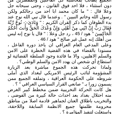
الجميع يطالب بمحاسبة كل الفاعلين والمقصرين من
دون استثناء ، فلا احد فوق القانون ، وحتى سبحانه جل
وعلا قال : " ما كان محمد ابا احد من رجالكم ولكن
رسول الله وخاتم النبيين " . وعندما قال نبي الله نوح عند
بدء الطوفان كما ذكر القران الكريم : " وَنَادَىٰ-;- نُوحٌ رَّبَّهُ
فَقَالَ رَبِّ إِنَّ ابْنِي مِنْ أَهْلِي وَإِنَّ وَعْدَكَ الْحَقُّ وَأَنتَ أَحْكَمُ
الْحَاكِمِينَ " هود / 45 ، رد جل وعلا : " قال يا نوح إنه ليس
من أهلك إنه عمل غير صالح " هود / 46 .
وعلى المدعي العام العراقي ان ياخذ دوره الفاعل ،
مسنودا بالقضاء في هذه القضية الخطرة على الامن
والسلم الاهليين، والا ما فائدة وجود السلطة القضائية لو
استطاع أي شخص ان يهدد الامن والسلم الوطني؟ .
ولماذا تحركت هذه الجموع مباشرة بعد الزيارة
المشؤومة لنائب الرئيس الامريكي لبغداد الذي أملى
شروطه على الحكومة العراقية ، وتملقه الجميع ممن
يسمون زورا بـ " صانعي القرار السياسي العراقي " ؟ .
هل كانت الحركة التخريبية ضمن مخطط كبير الغرض
منه احتلال بغداد بعد احداث حالة كبيرة من الفوضى ،
والتخريب باطلاق العنان لجماهير قادمة اصلا من مناطق
محرومة ظلمتها جميع الانظمة السابقة واللاحقة،
واستغلت لتنفيذ المؤامرة ؟ .