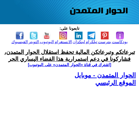
تابعونا على:
بودكاست
بنترست
تيلكرام
لينكدإن
الانستغرام
اليوتيوب
التويتر
الفيسبوك
تبرعاتكم وتبرعاتكن المالية تحفظ استقلال الحوار المتمدن،
فشاركونا في دعم استمرارية هذا الفضاء اليساري الحر
[اشترك في قناة ‫«الحوار المتمدن» على اليوتيوب]
الحوار المتمدن - موبايل
الموقع الرئيسي