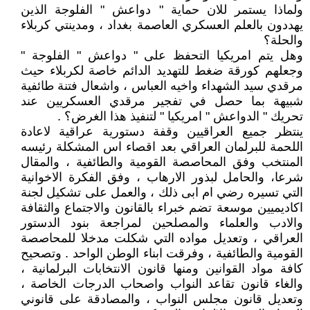
ولماذا يستمر للان حماية " دواعش " الفلوجة الذين
يهددون بالعلم العسكري العاصمة بغداد ، ومدينتي كربلاء
والحلة؟
وهل يتم امريكيا التحفظ على " دواعش " الفلوجة "
وجعلهم كورقة ضغط للتهديد الدائم خاصة لكربلاء حيث
مرقدي سيد الشهداء واخيه العباس ، واشعال فتنة طائفية
شبيهة بما حصل في تفجير مرقدي العسكريين عند
تحريك " الدواعش " امريكيا " لتنفيذ هذا الغرض؟ .
ينتظر جميع العراقيين وقفة دستورية عراقية لاعادة
اللحمة للبرلمان العراقي بعد اقصاء اس المشكلة رئيسه
المنتخب وفق المحاصصة القومية والطائفية ، والمقال
شرعا، والحامل لبذور الارهاب ، وفق الفكرة الاخوانية
التي تسيره رضي ام ابى ذلك ، والعمل على تشكيل لجنة
اكاديميين موسعة تضم خبراء بالقانون والاجتماع والثقافة
والادب والعلماء والمصلحين لمراجعة بنود الدستور
العراقي ، وتعديل مواده التي شكلت مدخلا للمحاصصة
القومية والطائفية ، وفرقت ابناء الوطن الواحد . وتصحيح
كافة مواد القوانين ومنها قانون الانتخابات البرلمانية ،
والغاء قانون تقاعد النواب واصحاب الدرجات الخاصة ،
وتعديل قانون مجلس النواب ، والمصادقة على قانوني