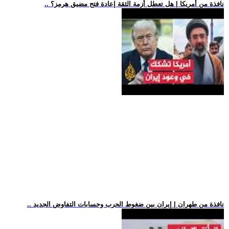
.. نافذة من أمريكا | هل تعطل أزمة الثقة إعادة فتح مضيق هرمز؟
.. نافذة من طهران | إيران بين ضغوط الحرب وحسابات التفاوض الجديد