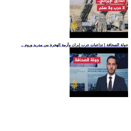
.. جولة الصحافة | تداعيات حرب إيران وأزمة الهجرة بين مدريد وروم