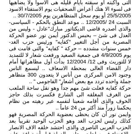
التى واكبته او سبقته بأيام قليله هى الاسوأ ولا يضاهيها
فى لسوء الا هتك أعراض الصحفيات يوم الاستفتاء الاسود
25/5/2005 أو يوم سحل المتظاهرين يوم 30/7/2005 ..
السبت 24 /12/2005 .. موعد النطق بالحكم - السياسى-
والذى أصدره قاضى الديكتاتور مبارك"عادل - وليس من
العدل فى شئ – بحبس الدكتور أيمن نور عضو الحركة
المصرية من أجل التغيير "كفايه" ورئيس حزب الغد-
خمس سنوات مشدده – حركة " كفايه" والتى قامت فى
يوم 4/9/2005 فى جمعية الصعيد ورفعت شعار لا للتمديد
لا للتوريث وفى 12/ 12/2004 بدأت أول مظاهراتها أمام
دار القضاء العالى بمحطة الاسعاف .. ليسمع الناس
وجنود الامن المركزى من أناس لا يتعدون 300 متظاهر
جملة واحده تردد مع بعض أشعار" الفاجومى " ..
حركة كفايه فعلت شئ مهم جداً وهو نقل ساحة الملعب
من الغرف المغلقه الى الشارع فكسرت بذلك حاجز
الخوف والذى أقامه شعبنا لنفسه عبر رهبته من نظام
يحكمنا زوراً منذ أكثر من 24 عاماً ..
وايمن نور أن كان يحظى بعضوية الحركة المصرية فهو
كذلك رئيس لحزب الغد وهو الحزب الوحيد تقريباً بعد
الحزب العربى الناصرى والذى احتشد خلفه الاف الانصار