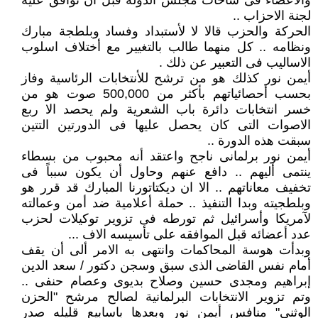
والاعضاء فى ساحات مجلس الدولة قبل أن توافق عليه
لجنة الاحزاب ..
الحركة والحزب قالا لا لأستبداد وفساد وبلطجة مبارك
ونظامه .. كل منهما طالب بالتغيير مع أختلاف اسلوب
الاساليب فى التعبير عن ذلك .
أيمن نور كذلك هو من ترشح للأنتخابات الرئاسية وفاز
بحسب أحصائياتهم بأكثر من 500,000 صوت هو من
خسر انتخابات دائرة باب الشعرية ولم يحصد الا ربع
الاصوات التى كان يحصل عليها فى الدورتين التتين
سبقت هذه الدورة ..
أيمن نور برلمانى ناجح واعتقد أنه محبوب من بسطاء
ينتمى أليهم .. دافع عنهم وحاول أن يكون سبباً فى
تخفيف معاناتهم .. الا ان ديكتاتورنا المبارك قد قرر هو
وبلطجيته وبدا التنفيذ .. حملة أعلامية ضد أمن وعمالته
لآمريكا وأسرائيل ثم تورطه فى تزوير توكيلات لحزب
عدد أعضائه قبل الموافقه على تأسيسه الاف ...
وبدأت هوسة المحاكمات وانتهى به الامر ألى أن يقف
أمام نفس القاضى الذى سبق وسجن دكتور / سعد الدين
إبراهيم ومجدى حسين وصلاح بديوى وعصام حنفى ..
وتم تزوير الانتخابات البرلمانية لصالح مرشح "الحزن
الوثنى" منافس أيمن نور وبعدها باسابيع قليله صدر