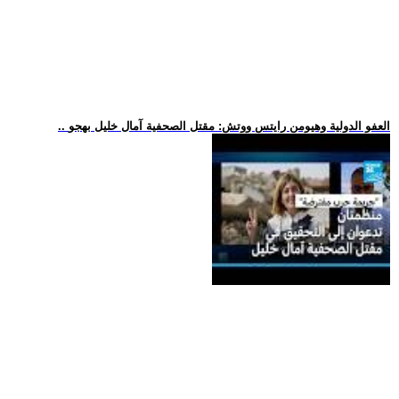
.. العفو الدولية وهيومن رايتس ووتش: مقتل الصحفية آمال خليل بهجو