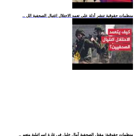
.. منظمات حقوقية تنشر أدلة على تعمد الاحتلال اغتيال الصحفية الل
.. منظمات حقوقية: مقتل الصحفية آمال خليل في غارة إسرائيلية متعم