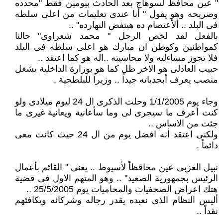
" عين محافظ لسوهاج بعد الحادث بيومين فقط "محدده
وصريحه وهو يقول " أنا عندى تعليمات من اعلى سلطه
فى البلد .. ألأعتصام ده هيتفض النهارده" ..
بالفعل لقد لخص الرجل " محمد شعراوى" حالنا
كمواطنين وكوطن ان مبارك هو اعلى سلطه فى البلد
فلا تجوز مساءلته ولا محاسبته ..اله هو كما اعتقد ..
حبيب العادلى هو الاخر ظل كما هو بوزارة الداخلية يشغل
منصب يعرف أبجدياته جيداً .. وزيراً للبلطجية .
وجاء يوم 1/1/2005 وحلت الذكرى ال 24 ليوم ميلادى ولو
كنت أعرف ما سيجرى لى وما سأعانية ويعانية غيرى ما
جئت من الاساس ..
ولكنى اعتقد أنه افضل يوم من ال 24 حيث كانت معى
دائماً .
نبيل العزبى عين محافظاً لأسيوط .. يعنى " القائم بأعمال
الرئيس بجمهورية الصعيد" .. وهو المتهم الاول فى قضية
هتك اعراض الصحفيات والمحاميات يوم 25/5/2005 ..
أليس النظام الذى نعبده يقدر رجاله وشركائه ويكافئهم
نقداً ..