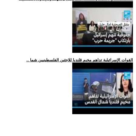
.. القوات الإسرائيلية تداهم مخيم قلنديا للاجئين الفلسطينيين شما