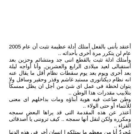
أعتقد بأننى بالفعل أمتلك أدلة عظيمة تثبت أن عام 2005
عام لن يتكرر مرة أخرى بأحداثه ..
وأمتلك ادلة تثبت بالقطع اننى جد ومتشائم وحزين بعد
أستقبالى لعيد ميلادى الرابع والعشرين, وأنا أواجه ليلة
بعد أخرى ويوم بعد يوم سقطات نظام أقل ما يقال عنه
انه نظام ديكتاتورى مستبد غاشم وقذر وحقير وسافل ولا
يتوان لحظة فى عمل اى شئ من أجل ان يظل ممسكاً
بتلابيب مقدرات هذا الوطن ..
وطن ضاعت فيه هوية أبناؤه ومات بداخلهم اى معنى
للأنتماء أو حتى الولاء ..
أعتذر عن هذه المقدمة التى قد يراها البعض سمجه
ومكرره ولكن لنقل أنها سمجه .. كيف تروننى يا أصدقائى
القراء ..
مُجردٌُ أنا من معظم ما يمتلكه ا انسان أخر فى هذه الدنيا