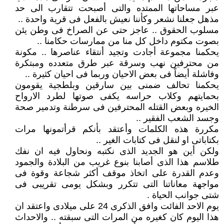
عبر مساحاتها الممتده والتى أصبحت تتقارب الى حد
مذهل جعلنا نشعر وكأننا نعيش بالفعل فى قرية واحدة ..
مسلوب الحقوق .. عاجز حتى عن الصراخ فى وطن يئن
بصوت مكتوم داخل كل منا من ممارسات حكامنا ..
يحكمنا مجموعة أجادت وتجيد أنتقاء عناصرها .. مكونة
من محترفين نهب وسرقة عبر طرق متعدده ومبتكرة
وفاشلة أيضاً فى بعض الاحيان وربما فى احيان كثيرة ..
يحكمنا تحالف ضمنى بين سارقين وبلطجية يقومون
بحمايتهم وكلاب حراسه يكفى صوتها لطرد الارواح
الخيره وبعض القتله المحترفين فى سرطنة وتدمير صحة
وجسد الشعب الفقير ..
مكررة هذه الكلمات وأعتقد بأنكم قرأتمونها مرات
بكتاباتى او لنقل فى كتابات الغير ..
ولكن أين هو الجديد الذى نكتبه ونحاول فيه ان نفك
طلاسم هذا الذى أصابنا بنوع غريب من البلادة والجمود
وعدم القدرة على اتخاذ موقف أكثر شجاعة وقوة فى
مواجهة معاناتنا التى تتكرر وبشكل يومى تقريبى فى
شتى جوانب الحياة .
يوم الاحد الفائت وافق الذكرى 24 على ميلادى واعتقد ان
هذا اليوم كان كغيره من المرات التى سبقته .. والاحداث