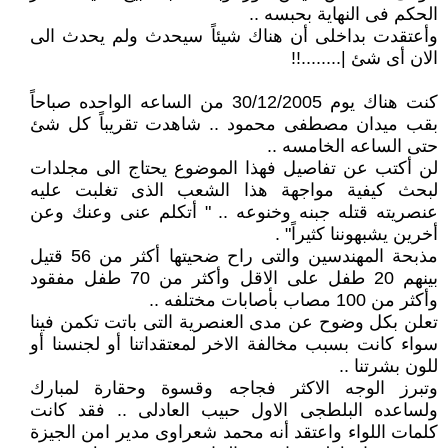
الحكم فى النهاية بحبسه ..
وأعتقدت بداخلى أن هناك شيئاً سيحدث ولم يحدث الى
الان أى شئ |........!!
كنت هناك يوم 30/12/2005 من الساعه الواحده صباحاً
بقب ميدان مصطفى محمود .. شاهدت تقريباً كل شئ
حتى الساعه الخامسه ..
لن أكتب عن تفاصيل فهذا الموضوع يحتاج الى مجلدات
لبحث كيفية مواجهة هذا الشعب الذى تغلبت عليه
عنصريته قتله جبنه وخنوعه .. " أتكلم عنى وعنك وعن
أخرين يشبهوننا كثيراً" .
مذبحة المهندسين والتى راح ضحيتها أكثر من 56 قتيل
بينهم 20 طفل على الاقل وأكثر من 70 طفل مفقود
وأكثر من 100 مصاب بأصابات مختلفه ..
تعلن بكل وضوح عن مدى العنصرية التى باتت تكمن فينا
سواء كانت بسبب مخالفة الاخر لمعتقداتنا أو لجنسنا أو
للون بشرتنا ..
وتبرز الوجه الاكثر فجاجه وقسوة وحقارة لمبارك
ولساعده البلطجى الاول حبيب العادلى .. فقد كانت
كلمات اللواء واعتقد أنه محمد شعراوى مدير امن الجيزة