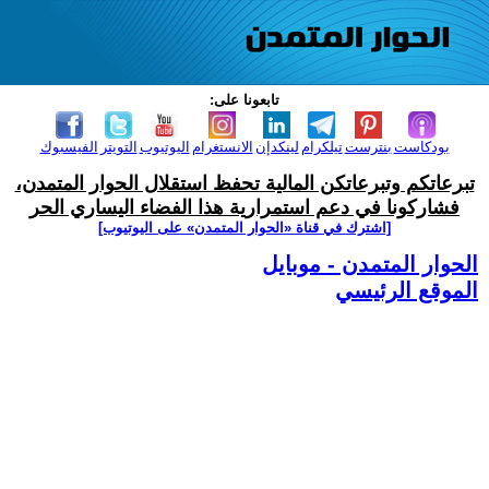
تابعونا على:
بودكاست
بنترست
تيلكرام
لينكدإن
الانستغرام
اليوتيوب
التويتر
الفيسبوك
تبرعاتكم وتبرعاتكن المالية تحفظ استقلال الحوار المتمدن،
فشاركونا في دعم استمرارية هذا الفضاء اليساري الحر
[اشترك في قناة ‫«الحوار المتمدن» على اليوتيوب]
الحوار المتمدن - موبايل
الموقع الرئيسي