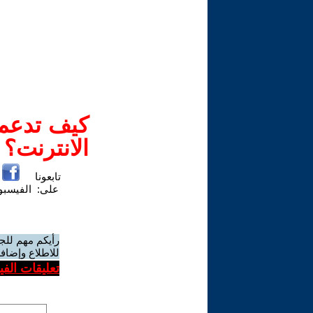
كيف تدعم-
الانترنت؟
تابعونا
على:
الفيسب
رأيكم مهم للج
للاطلاع وإضافة
تعليقات الف