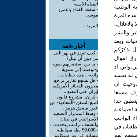
المياه الاسنة
ة الوطنية
-
سقط القناع ياعمرو
ذه المرة
موسى
الاغلال..
المزيد.....
ر والبشر
حيات وبعد
أخبار عامة
ل نذكرّكم
-
كيف تقفز في نهر النيل
رق اموال
من دون أن تبتل؟
-
ما بين -سنضربهم بقوة-
.واني اذ
و-توصلنا إلى تسوية
 له نفسه
رائعة-.. هذه خطابات ...
-
هل تشجع تقارير تراجع
.وحيث ان
مخزون الذخائر الأمريكية
إيران على التصع ...
عرف مسبقا
-
إيران.. مشروع قانون
ينطبق جدا
لمنع السفن -المعادية- من
عبور مضيق هرمز ...
 اجتماعية
-
وسط استمرار التصعيد
ء الواجب
الإسرائيلي في لبنان
والضفة.. ترامب يتحدث ...
لطغيان في
-
90.000 بطة مطاطية
يعهم لهم
تتسابق في نهر شيكاغو