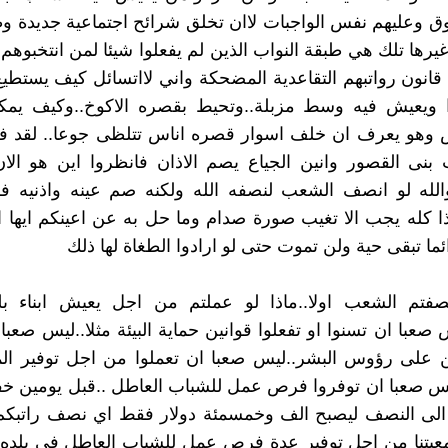
 وعليهم نفس الواجبات لاان تخلق شرائح اجتماعية جديدة وط
غيرها تلك هي طبقة النواب الذين لم يفعلوا شيئا لمن انتخبوهم
انون رواتبهم التقاعدية المضحكة واني لااتسائل كيف يستطيع
 ويعيش فيه وسط مزبلة..وتحيط بقصره الاكوخ..وكيف يمكن
 وهو يعرف ان خلف اسوار قصره اناس تتلظى جوعا.. لقد فعل
بنى القصور وانين الجياع يصم الاذان فانظروا اين هو الا
الله لو انصف الشعب لنصفه الله ولكنه صم عينه واذنيه فل
ا كله يجب الا تغيب صورة صدام وما حل به عن اعينكم ايها ا
ما تبقى حية ولن تموت حتى لو ارادوا الطغاة لها ذلك
نصفتم الشعب اولا..ماذا لو عملتم من اجل يعيش ابناء بل
صعبا ان تسنوا او تفعلوا قوانين حماية البيئة مثلا..ليس صعبا 
 على رؤوس البشر..ليس صعبا ان تعملوا من اجل توفير الما
س صعبا ان توفروا فرص عمل للشباب العاطل ..قبل يومين 
 الى النصف ليصبح الف وخمسمئة دولار فقط اي نصف راتبكم 
عيتنا من اجل توفير عدة فرص عمل للشباب العاطل في بلده 