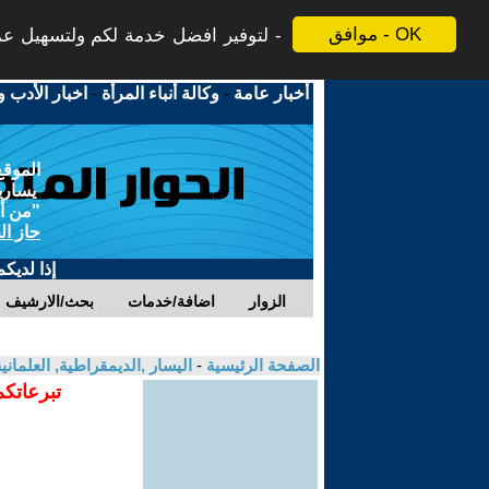
موافق - OK
لتوفير افضل خدمة لكم ولتسهيل عملي
أخبار عامة
-
وكالة أنباء المرأة
-
اخبار الأدب و
الموقع
يسارية
"من أج
حاز ال
إذا لديك
الزوار
اضافة/خدمات
بحث/الارشيف
الصفحة الرئيسية
-
اليسار ,الديمقراطية, العلمان
تبرعاتكم