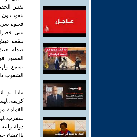
نفس الحقوق
بنفوذ دون 
فعلوه سن ق
يبني قصرا
بلقمه عيش
صدام حيث 
القصور فو
يسمع..ولهذ
الشعوب دائ
ماذا لو ا
كريمة..ليس 
القمامة من
للشرب..لي
دولة راتبه
يااعضاء جم