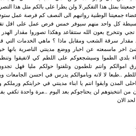
عيتنا بمثل هذا التفكير.لا ولن يطرا على بالكم مثل هذا التصر
اء جمعيتنا الوطنية رواتبهم الى النصف كم فرصة عمل ستوف
بسيطة كل واحد منهم سيوفر خمس فرص عمل على اقل تقد
جي وتتخرج بعون الله ستتقاعد وهكذا تصوروا مقدار الهدر 
مقدار سرقة الشعب ومقابل ماذا ؟ ماهي الخدمات التي قدم
شئ اخر ماسمعته عن اخبار ووضع مدينتي الناصرية بانها خر
ابناء بلدي الطموا وسيشجعوكم على اللطم كي لاتفيقوا وتنظ
 اموالكم وانتم تلطمون وتلفتوا حولكم مليا فهل تجدون 
لطم ..طبعا لا لانه وباموالكم يدرس في احسن الجامعات ويت
حلى المدن وابقوا انتم يا ابناء مدينتي في خرابتكم ورملكم
ن من انتخبتوهم لن يحتاجوكم بعد اليوم ..مرة واحدة تكفي 
حد الان