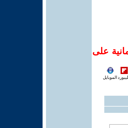
انية على
يبورد
الموبايل