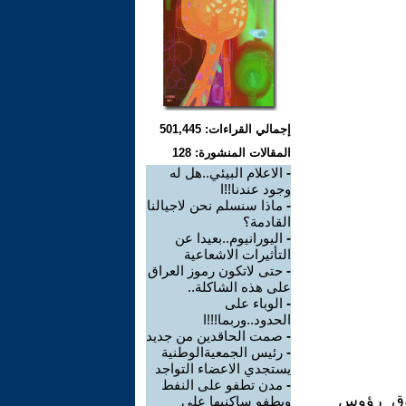
إجمالي القراءات: 501,445
المقالات المنشورة: 128
-
الاعلام البيئي..هل له
وجود عندنا!!ا
-
ماذا سنسلم نحن لاجيالنا
القادمة؟
-
اليورانيوم..بعيدا عن
التأثيرات الاشعاعية
-
حتى لاتكون رموز العراق
على هذه الشاكلة..
-
الوباء على
الحدود..وربما!!!ا
-
صمت الحاقدين من جديد
-
رئيس الجمعيةالوطنية
يستجدي الاعضاء التواجد
-
مدن تطفو على النفط
فوق رؤوس
ويطفو ساكنيها على