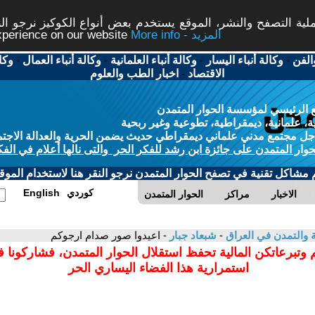
ة التصفح والنشر، الموقع يستخدم بعض أنواع الكوكيز نرجو النق
More info - المزيد
experience on our website
الفن
-
وكالة أنباء اليسار
-
وكالة أنباء العلمانية
-
وكالة أنباء العمال
-
وكا
الاقتصاد
-
اخبار الطب والعلوم
 الرئيسي لمؤسسة الحوار المتمدن
، علمانية، ديمقراطية، تطوعية وغير ربحية
ل مجتمع مدني علماني ديمقراطي حديث يضمن الحرية والعدالة الاجتم
حوار المتمدن على جائزة ابن رشد للفكر الحر والتى نالها أعلام في الفك
م مشاكل تقنية في تصفح الحوار المتمدن نرجو النقر هنا لاستخدام الموقع
كوردي
English
الاخبار
مراكز
الحوار المتمدن
ية والتمدن في العراق
-
شبعاد جبار
- اعيدوا صور صدام ارجوكم
 وتبرعاتكن المالية تحفظ استقلال الحوار المتمدن، فشاركونا 
استمرارية هذا الفضاء اليساري الحر