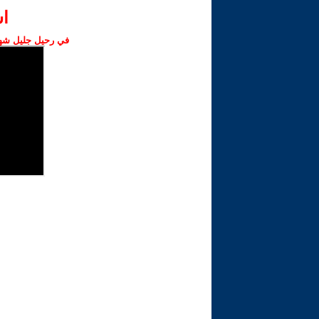
ا‫
في رحيل جليل شهبا