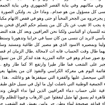
وفي مكاتبهم وفي بناية القصر الجمهوري وفي بناية الجمعي
نسى كل مسؤول من هو صدام.. وماذا حل به, ولتكن الصورة ه
يجرجروه من الجحر المخبأ او حتى وهو في قفص الاتهام مكبلا ب
ة يجب الا تغيب عن بال كل من يتسلم حكم العراق فنحن بش
ته للنسيان او التناسي ولكنا نحن العراقيين وبعد كل هذه التض
آسي لانريد ان ننسى من كان سببا في خرابنا وتدهورنا وسنظ
ولينا وبمصيره الاسود الذي هو مصير كل طاغية ومستبد وسا
ما طال وقت الحساب فانه ات لامحالة ,طال الزمان ام قصر.
ع صور صدام وهو في حالته المزرية هذه لتذكر كل من تسول
لتجبر على الشعب فما طار طيرا وارتفع الا كما طار وقع .
قائمة اليوم هي معركة الكراسي والنفوذ لان من يعتليها ي
 التي سيحصل عليها والقفزة التي سيقفزها هو وعائلته. .هذا 
الجمعية الوطنية التي ناضلت اول ما اول في سبيل خلق طبقة
ية على حساب دماء العراقيين الذين لبوا نداء الوطن وندا
اهرة لم يسبق لها مثيل ليفقئوا عين الارهاب وعيونا للظلم وا
ء قواعد صحيحة لبناء وطن حر وامن يعيش فيه الشعب جم