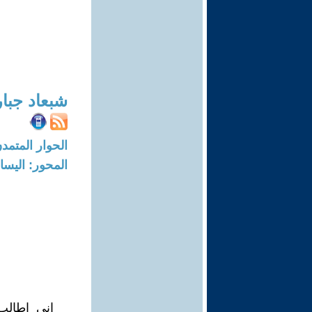
شبعاد جبار
الحوار المتمدن-العدد: 1417 - 6
المحور: اليسار
اني اطالب