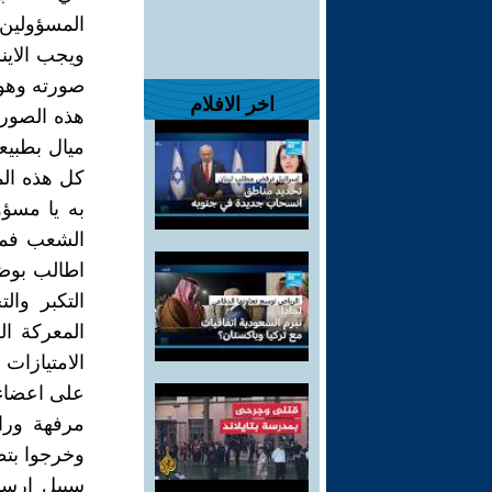
المسؤولين 
ويجب الاي
صورته وهو 
اخر الافلام
هذه الصور
ميال بطبيع
كل هذه الم
به يا مسؤ
الشعب فمه
اطالب بوض
التكبر وا
المعركة ال
الامتيازات
على اعضاء 
مرفهة وراق
وخرجوا بتظ
سبيل ارسا