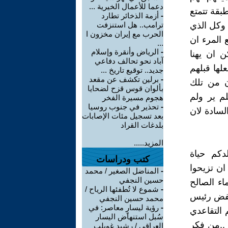
دعما للأعمال الخيرية ...
بقة تتمتع
-
أزمة الذخائر تطارد
 وكل الذي
ترامب.. هل استنزفت
الحرب مع إيران مخزون ا
 المرء ان
...
-
الرياض وأنقرة وإسلام
 ان يهنا
آباد نحو تحالف دفاعي
ها قبلهم
جديد.. توقيع تاريخ ...
-
برلين تكشف عن مقعد
ن من تلك
بألوان قوس قزح لضحايا
م ير ولم
هجوم مسيرة الفخر
-
تحذير في جنوب روسيا
لسادة لان
بعد تسجيل مئات الإصابات
بلدغات القراد
المزيد.....
دكم حياة
كتب ودراسات
ان تزيحوا
-
المناضل الصغير / محمد
حسين النجفي
ء الصالح
-
شموع لا تُطفئها الرياح /
خفض رئيس
محمد حسين النجفي
-
رؤية ليسارٍ معاصر: في
التقاعدي
سُبل استنهاض اليسار
..من فكر
العراقي / رشيد غويلب