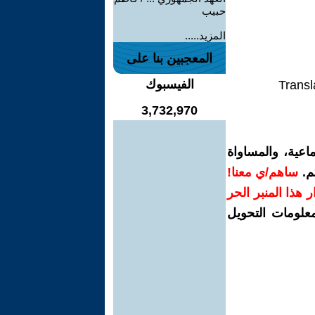
حبيب
المزيد.....
المعجبين بنا على
الفيسبوك
Transl
3,732,970
اعية، والمساواة
م.
ساهم/ي معنا!
رار هذا المنبر الحر
معلومات التحويل