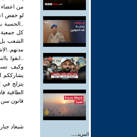
من اعضاء جم
لو خفض اعض
..الحسبة 
كل جمعية ت
الشعب بل 
مدنهم..!لا
..ابقوا يا
وكيف تسرق
يشارككم ال
يتزلج في ا
الطافية فا
قانون سن ل
شبعاد جبار
المزيد.....