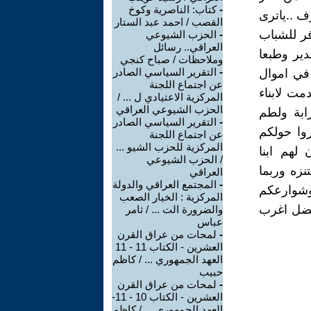
-
كتاب: الناصرية وكوخ
ف ..ياترى
القصب / احمد عبد الستار
ر للشباب
-
الحزب الشيوعي
العراقي.. رسائل
ير وطبعا
وملاحظات / صباح كنجي
-
التقرير السياسي الصادر
في اموال
عن اجتماع اللجنة
ت لابناء
المركزية الاعتيادي ل ... /
الحزب الشيوعي العراقي
ابة ولطم
-
التقرير السياسي الصادر
روا حولكم
عن اجتماع اللجنة
المركزية للحزب الشيو ...
لهم ابنا
/ الحزب الشيوعي
نزه وربما
العراقي
-
المجتمع العراقي والدولة
 وشوارعكم
المركزية : الخيار الصعب
بفضل اغرب
والضرورة الت ... / ثامر
عباس
-
لمحات من عراق القرن
العشرين - الكتاب 11 - 11
العهد الجمهوري ... / كاظم
حبيب
-
لمحات من عراق القرن
العشرين - الكتاب 10 - 11-
العهد الجمهوري ... / كاظم