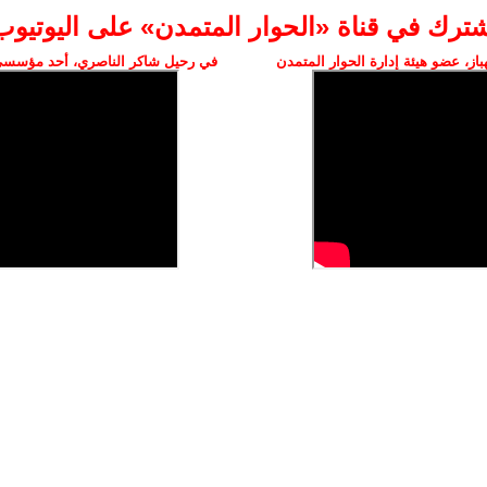
شترك في قناة «الحوار المتمدن» على اليوتيوب
ز، عضو هيئة إدارة الحوار المتمدن
في رحيل شاكر الناصري، أحد مؤسسي 