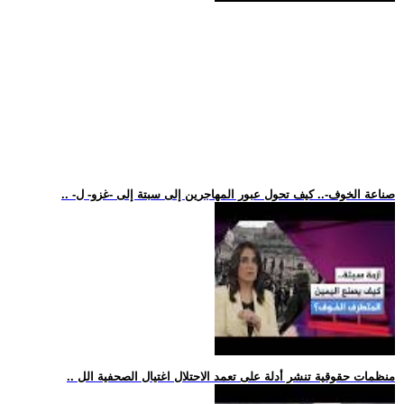
.. -صناعة الخوف-.. كيف تحول عبور المهاجرين إلى سبتة إلى -غزو- ل
.. منظمات حقوقية تنشر أدلة على تعمد الاحتلال اغتيال الصحفية الل