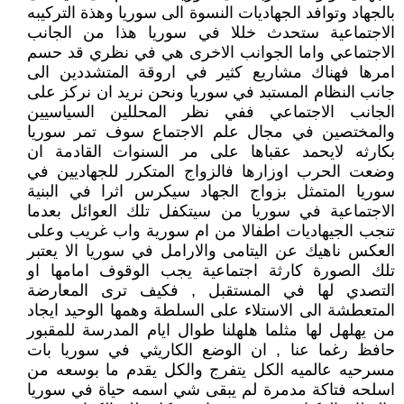
بالجهاد وتوافد الجهاديات النسوة الى سوريا وهذة التركيبه
الاجتماعية ستحدث خللا في سوريا هذا من الجانب
الاجتماعي واما الجوانب الاخرى هي في نظري قد حسم
امرها فهناك مشاريع كثير في اروقة المتشددين الى
جانب النظام المستبد في سوريا ونحن نريد ان نركز على
الجانب الاجتماعي ففي نظر المحللين السياسيين
والمختصين في مجال علم الاجتماع سوف تمر سوريا
بكارثه لايحمد عقباها على مر السنوات القادمة ان
وضعت الحرب اوزارها فالزواج المتكرر للجهاديين في
سوريا المتمثل بزواج الجهاد سيكرس اثرا في البنية
الاجتماعية في سوريا من سيتكفل تلك العوائل بعدما
تنجب الجيهاديات اطفالا من ام سورية واب غريب وعلى
العكس ناهيك عن اليتامى والارامل في سوريا الا يعتبر
تلك الصورة كارثة اجتماعية يجب الوقوف امامها او
التصدي لها في المستقبل , فكيف ترى المعارضة
المتعطشة الى الاستلاء على السلطة وهمها الوحيد ايجاد
من يهلهل لها مثلما هلهلنا طوال ايام المدرسة للمقبور
حافظ رغما عنا , ان الوضع الكاريثي في سوريا بات
مسرحيه عالميه الكل يتفرج والكل يقدم ما بوسعه من
اسلحه فتاكة مدمرة لم يبقى شي اسمه حياة في سوريا