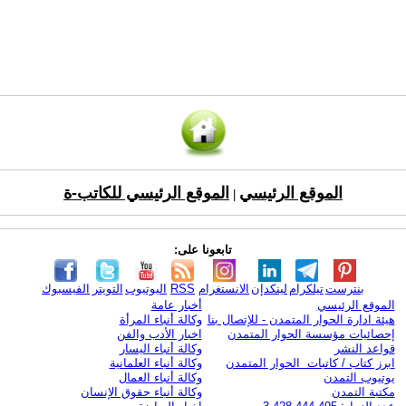
الموقع الرئيسي
الموقع الرئيسي للكاتب-ة
|
تابعونا على:
بنترست
تيلكرام
لينكدإن
الانستغرام
RSS
اليوتيوب
التويتر
الفيسبوك
الموقع الرئيسي
أخبار عامة
هيئة ادارة الحوار المتمدن - للإتصال بنا
وكالة أنباء المرأة
إحصائيات مؤسسة الحوار المتمدن
اخبار الأدب والفن
قواعد النشر
وكالة أنباء اليسار
ابرز كتاب / كاتبات الحوار المتمدن
وكالة أنباء العلمانية
يوتيوب التمدن
وكالة أنباء العمال
مكتبة التمدن
وكالة أنباء حقوق الإنسان