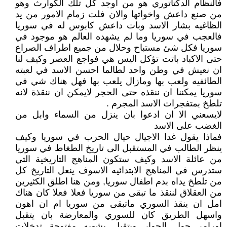
فالنظام الدكتاتوري هو من اوجد كل تلك الكوارث وهو
من صنع داعش واخواتها والان فلت زمام الامور من يد
الظاغيه بشار الاسد وبات داعش كابوس له في سوريا
فالعجب في سوريا وما لم يشهده العالم هو موجود في
سوريا فكل شئ مستباح وحلال من جميع اطراف الصراع
حتى الاكباد باتت تؤكل اليس هي فواجع العصر وكيف لنا
ان نعيش في وطن واحد لطالما احسن الاسد في لعبته
الطائفيه ولعب بها ومازال يلعب بها فهل هناك شي في
سوريا يمكننا ان ننقذه حتى الحجر لايمكن ان ننقذة لانه
تلطخ بمتفجرات الاسد المجرم .
لايسعني الا ان ادعوا بان ينزل من السماء وابل من
الغضب على الاسد
فماذا يقول غدا الاجيال حيال الحرب في سوريا وكيف
ينظر الطالب في المستقبل الى تاريخ الطغاط في سوريا
من عائلة الاسد وكيف ستكون المناهج التاريخية التي
ستدرس في المناهج الابتدائيه الاسوف ينعل التاريخ كل
من تلطخ يداه بدم اطفال سوريا, ومن هنا اطلق الكثيرين
من العقلاق لننقذ ما تبقى من سوريا فعلا فعلا كان هناك
امل ان ينقذ السوري ماتبقى من سوريا ام ان اهون
واسهل الطريق كان للسوري والمعارضة بان يتقبل
اورامر جول الجوار ويتقبل بشهيه مفتوحة تدخلات