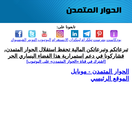
تابعونا على:
بودكاست
بنترست
تيلكرام
لينكدإن
الانستغرام
اليوتيوب
التويتر
الفيسبوك
تبرعاتكم وتبرعاتكن المالية تحفظ استقلال الحوار المتمدن،
فشاركونا في دعم استمرارية هذا الفضاء اليساري الحر
[اشترك في قناة ‫«الحوار المتمدن» على اليوتيوب]
الحوار المتمدن - موبايل
الموقع الرئيسي