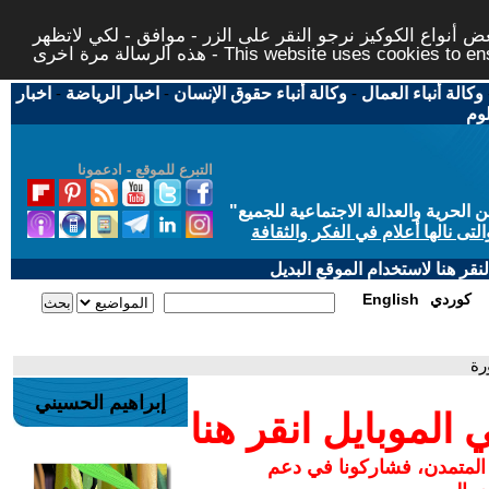
 أنواع الكوكيز نرجو النقر على الزر - موافق - لكي لاتظهر
This website uses cookies to ensure you ge
وكالة أنباء العمال
-
وكالة أنباء حقوق الإنسان
-
اخبار الرياضة
-
اخبار
لوم
التبرع للموقع - ادعمونا
حرية والعدالة الاجتماعية للجميع
"
تى نالها أعلام في الفكر والثقافة
قر هنا لاستخدام الموقع البديل
كوردي
English
رة
إبراهيم الحسيني
لموبايل انقر هنا
 المتمدن، فشاركونا في دعم