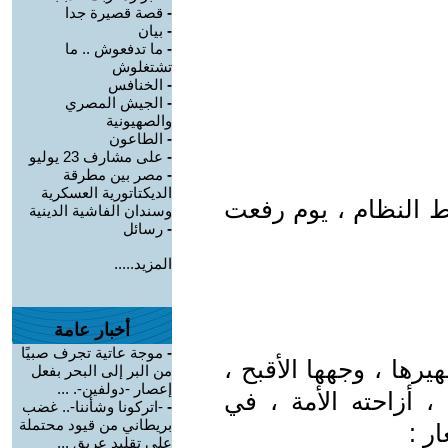
-
قصة قصيرة جدا
-
بيان
-
ما تدفعوش .. ما
تشتغلوش
-
الخنافس
-
الجيش المصري
والصهيونية
-
الطاعون
-
على مشارف 23 يوليو
-
مصر بين مطرقة
الديكتاتورية العسكرية
ط النظام ، يوم رفعت
وسندان الفاشية الدينية
-
رسائل
المزيد.....
أخبار عامة
-
موجة عاتية تجرف صبيًا
رها ، وجهها الأقبح ،
من البر إلى البحر بفعل
إعصار -دولفين-. ...
 أزاحته الأمة ، في
-
-اتركونا وشأننا-.. غضب
بريطاني من قيود محتملة
ر :
على تقليد عريق ...