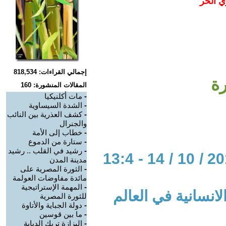
ي الحر
إجمالي القراءات: 818,534
رة
المقالات المنشورة: 160
-
مات أكلنيكيا
-
الشدة السيساوية
-
كشف العذرية بين النائب
والجنرال
-
خطاب إلى الأمة
-
ستارة من الدموع
-
رشيد في القلب .. رشيد
الحوار المتمدن-العدد: 5314 - 2016 / 10 / 14 - 13:4
مدينة المدن
-
الثورة المصرية على
مائدة مفاوضات العولمة
-
المهمة الإستراتيجية
لانسانية في العالم
للثورة المصرية
-
دولة الجباية والأتاوة
-
ما بين قوسين
-
البزازة تربك الدبابة