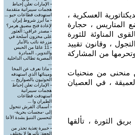
-
الإمارات تعلن إحباط
هجمات سيبرانية متقدمة
كتاتورية العسكرية ،
استهدفت قطاعات حيو ...
-
ما أبرز شروط إيران
 المتاريس ، حجارة
لإعادة فتح مضيق هرمز؟
-
مصدر عراقي: العثور
وى المناوئة للثورة
على مخزون أسلحة في
مزرعة نائب بالأنبار
تجول ، وقانون تقييد
-
11 عامًا من الحبس
وتحرمها من المشاركة
والتدوير.. المبادرة
المصرية تطالب الداخلية
...
-
ماذا نعرف عن المخا
 منحنى من منحنيات
ومينائها الذي استهدفه
الحوثيون بالصواريخ ...
العميقة ، في العصيان
-
الإمارات تعلن إحباط
هجمات سيبرانية
استهدفت قطاعات
الطيران وا ...
-
أسماك القرش تتحول
إلى -مجسات بحرية-
لتحسين التنبؤ بشدة الأعا
يق الثورة ، تألقها
...
-
خبيرة تغذية تحذر من
الجعة: تأثيرها لا يختلف