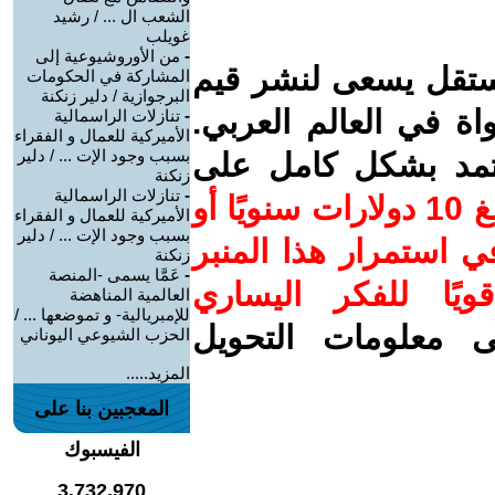
الشعب ال ... / رشيد
غويلب
-
من الأوروشيوعية إلى
ستقل يسعى لنشر قيم
المشاركة في الحكومات
البرجوازية / دلير زنكنة
واة في العالم العربي.
-
تنازلات الراسمالية
الأميركية للعمال و الفقراء
بسبب وجود الإت ... / دلير
عتمد بشكل كامل على
زنكنة
-
تنازلات الراسمالية
ساهم/ي معنا! بدعمكم بمبلغ 10 دولارات سنويًا أو
الأميركية للعمال و الفقراء
بسبب وجود الإت ... / دلير
 استمرار هذا المنبر
زنكنة
-
عَمَّا يسمى -المنصة
ويًا للفكر اليساري
العالمية المناهضة
للإمبريالية- و تموضعها ... /
ى معلومات التحويل
الحزب الشيوعي اليوناني
المزيد.....
المعجبين بنا على
الفيسبوك
3,732,970