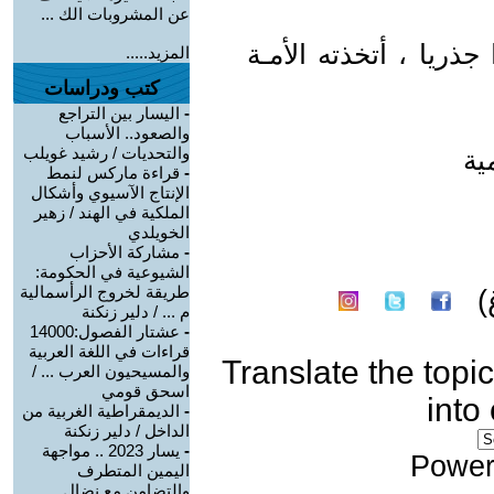
عن المشروبات الك ...
ذريا ، أتخذته الأمـة
المزيد.....
كتب ودراسات
-
اليسار بين التراجع
والصعود.. الأسباب
والتحديات / رشيد غويلب
ية
-
قراءة ماركس لنمط
الإنتاج الآسيوي وأشكال
الملكية في الهند / زهير
الخويلدي
-
مشاركة الأحزاب
الشيوعية في الحكومة:
طريقة لخروج الرأسمالية
)
م ... / دلير زنكنة
-
عشتار الفصول:14000
قراءات في اللغة العربية
Translate the topic
والمسيحيون العرب ... /
اسحق قومي
into
-
الديمقراطية الغربية من
الداخل / دلير زنكنة
-
يسار 2023 .. مواجهة
Power
اليمين المتطرف
والتضامن مع نضال