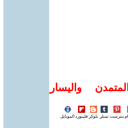
متمدن واليسار
م
بنترست
تمبلر
بلوكر
فليبورد
الموبايل