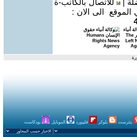
لة
|
للاتصال بالكاتب-ة
موقع الى الان :
رة
بنترست
بلوكر
فليبورد
الموبايل
بودكاست