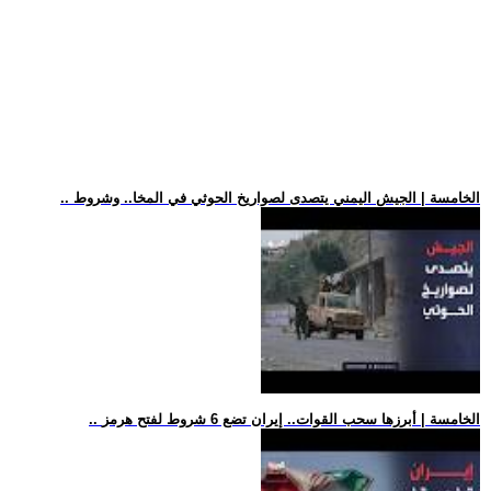
.. الخامسة | الجيش اليمني يتصدى لصواريخ الحوثي في المخا.. وشروط
.. الخامسة | أبرزها سحب القوات.. إيران تضع 6 شروط لفتح هرمز