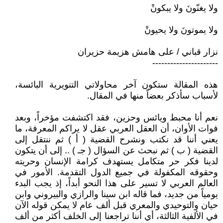
ولا يغنّونَ ولا يبكونْ
ولا يموتونَ ولا يحيونْ
نزار قباني / على هامش هزيمة حزيران
----------------------
هذه المقالة ستكون آخر محاولاتي التنويرية البائسة،
لأسباب سأذكر بعضاً منها في المقال.
نعم أنا محبط ويائس وحزين، فقد اكتشفت مؤخراً، وبعد
فوات الأوان، أن العقل العربي عقل لا يراكم المعرفة، ما
يعني أننا قد نكتب ونشرح القضية ( أ ) ثم ننتقل إلى
القضية ( ب ) ثم نبحث عن السؤال ( جـ ) .. إلى أن يتكون
لدينا فكر حر متكامل يستهدف كرامة الإنسان وحريته
وحقوقه المكفولة في جميع الدول التقدمة. الأمور في
العالم العربي لا تسير على هذا النحو أبداً، إذ يجب البدء
يومياً من جديد، فما قاله ابن سينا والرازي والبيروني وابن
حيان والتوحيدي والمعري قبل ألف عام لا يمكن قوله الآن
في الألفية الثالثة، أي أننا تراجعنا إلى الخلف أكثر من ألف