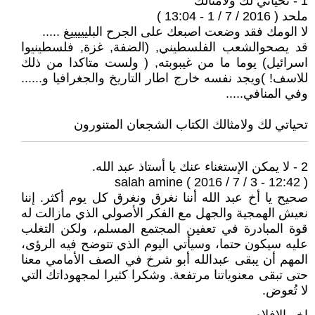
1 - تحياتي لك ولامثالك
ملحد ( 2016 / 7 / 1 - 13:04 )
لا الومك فقد وضعت اصبعك على الجرح البليييييغ .....
قد يصحوالشعب الفلسطيني, (الضفة, غزة, فلسطينيوا
اسرائيل) يوما ما من غيبوبته, ( ولست متاكدا من ذلك
للاسف! )ويجد نفسه خارج اطار التاريخ والجغرافيا و......
وفي المنافي.....
تحياتي لك ولامثالك الكتاب الشجعان المتنورون
2 - لا يمكن الإستغناء عنك يا أستاذ عبد الله.
salah amine ( 2016 / 7 / 3 - 12:42 )
صحيح يا أخ عبد الله أننا نغرق ونغرق كل يوم أكثر. إننا
نعيش الهمجية والجهل مع الفكر الأصولي الذي مازالت له
قوة المبادرة في تعفين المجتمع المسلم، ولكن التغلب
عليه سيكون حتما، وسيأتي اليوم الذي تتوضح فيه الرؤى،
المهم أن يبقى عبدالله أبو شرخ في الصف الأمامي معنا
حتى تبقى معنوياتنا مرتفعة. وشكرا كثيرا لمجهوداتك التي
لا تُعوض.