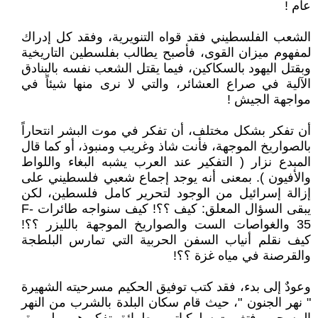
عام !
الشعب الفلسطيني فقد قواه التنويرية، وفقد كل إدراك
لمفهوم ميزان القوى، فأصبح يطالب بفلسطين التاريخية
وبقتل اليهود بالسكاكين، فيما يقتل الشعب نفسه بالبنادق
الآلية في صراع العشائر، والتي لا نرى منها شيئاً في
مواجهة الجيش !
أن تفكر بشكل مختلف، أن تفكر في موت البشر انتحاراً
بالصواريخ الموجهة، فأنت شاذ وغريب ومنبوذ، أو كما قال
المبدع نزار ( التفكير عند العرب يشبه البغاء واللواط
والأفيون ). بمعنى أنه يوجد إجماع شعبي فلسطيني على
إزالة إسرائيل من الوجود لتحرير كامل فلسطين، لكن
يبقى السؤال المعلق: كيف ؟؟! كيف سنواجه طائرات F-
35 والغواصات الست والصواريخ الموجهة بالليزر ؟؟!
كيف نقلم أنياب السفن الحربية التي تمارس البلطجة
والقرصنة في مياه غزة ؟؟!
وعودٌ إلى بدء، فقد كتب توفيق الحكيم مسرحيته الشهيرة
" نهر الجنون "، حيث قام سكان البلدة بالشرب من النهر