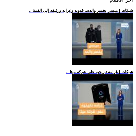
اخر الافلام
.. شبكات | ميسي يخسر والده.. قدوته وعرابه ورفيقه إلى القمة
.. شبكات | غرامة تاريخية على شركة ميتا