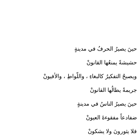
حينَ يصيرُ الحرفُ في مدينةٍ
حشيشةً يمنعُها القانونْ
ويصبحُ التفكيرُ كالبغاءِ ، واللّواطِ ، والأفيونْ
جريمةً يطالُها القانونْ
حينَ يصيرُ الناسُ في مدينةٍ
ضفادعاً مفقوءةَ العيونْ
فلا يثورونَ ولا يشكونْ