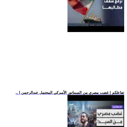
.. تفاعلكم | غضب مصري من السيناتور الأميركي المحتمل عبدالرحمن ا