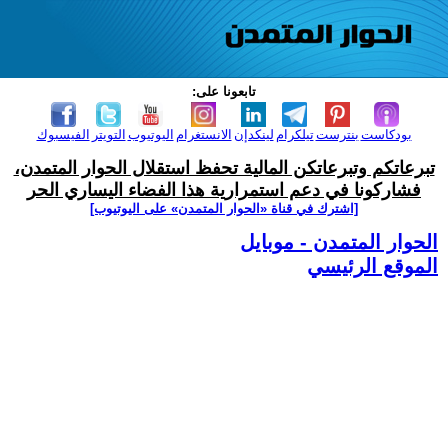
تابعونا على:
بودكاست
بنترست
تيلكرام
لينكدإن
الانستغرام
اليوتيوب
التويتر
الفيسبوك
تبرعاتكم وتبرعاتكن المالية تحفظ استقلال الحوار المتمدن،
فشاركونا في دعم استمرارية هذا الفضاء اليساري الحر
[اشترك في قناة ‫«الحوار المتمدن» على اليوتيوب]
الحوار المتمدن - موبايل
الموقع الرئيسي