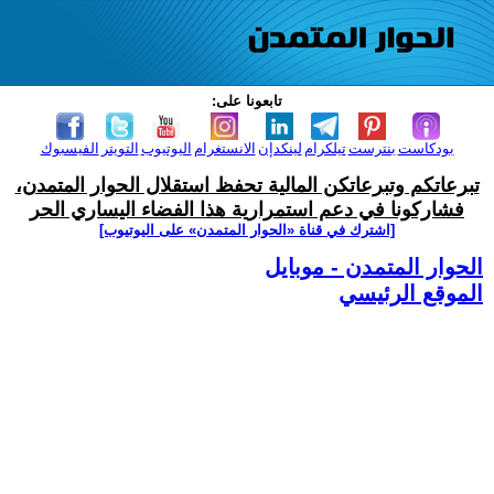
تابعونا على:
بودكاست
بنترست
تيلكرام
لينكدإن
الانستغرام
اليوتيوب
التويتر
الفيسبوك
تبرعاتكم وتبرعاتكن المالية تحفظ استقلال الحوار المتمدن،
فشاركونا في دعم استمرارية هذا الفضاء اليساري الحر
[اشترك في قناة ‫«الحوار المتمدن» على اليوتيوب]
الحوار المتمدن - موبايل
الموقع الرئيسي