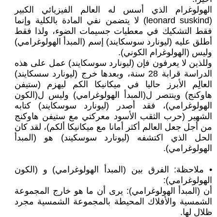
الهولوغرام الذي أسس له العالم الفيزيائي الكبير
(leonard suskind) لا يتضمن نفي المادة بالكلية وإنما
فقط التشكيك في معطيات جسيمات الضوء، ولذا فقط
أطلق عليه (ليونارد سوسكايند) إسم (المبدأ الهولوغرامي)
وليس (الهولوغرام الكوني).
وللذين لا يعرفون فإن (ليونارد سوسكايند) عمل على هذه
الدراسة قرابة 28 سنة، وبعدها خرج (ليونارد سسكايند)
العالِم الأبرز حاليا في ميكانيكا الكم ليهزم (ستيفن
هاوكنج) وينتصر ل(المبدأ الهولوغرامي) وليس ل(الكون
الهولوغرامي)، فقد أصدر (ليونارد سوسكايند) كتابه
الشهير (حرب الثقب الأسود معركتي مع ستيفن هاوكنج
من أجل جعل العالم أكثر أمانا مع ميكانيكا ألكم)، لقد كان
الحل الذي اكتشفه (ليونارد سوسكيند) هو (المبدأ
الهولوغرامي).
• ملاحظة: الفرق بين (المبدأ الهولوغرامي) و (الكون
الهولوغرامي):
أن (المبدأ الهولوغرامي): يرى أن ما هو خارج المجموعة
الشمسية والأفلاك المحيطة بالمجموعة الشمسية مجرد
ظلال لها.