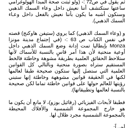
ثم يقول في ص72 :- (ولو ثبتت صحة المبدأ الهولوغرامي
ساعتها سنكتشف أننا نعيش داخل وعاء السمك الذهبي
وسنكون أشبه ما يكون بأننا نعيش بالفعل داخل وعـاء
السمك الذهبي).
و (وعاء السمك الذهبي) كما يروي (ستيفن هاوكنج) قصته
في نفس الكتاب ص 63 :- (في إجتماع مدينة مونزا
Monza بإيطاليا تمت إدانة وضع السمك الذهبي داخل
أوعية منحنية لأن هذا أمر قاسٍ بالنسبة للأسماك لأنها
ستلاحظ الحقائق العلمية بطريقة مشوهة وخاطئة فالخط
المستقيم ستراه بصورة منحنية وبالتالي كل القوانين
العلمية التي ستصل إليها ستكون صحيحة طبقا لعالمها
لكنها في الحقيقة قوانين مشوههة وخاطئة إنها ستبني
رؤيتها للعالم حولها على قوانين خاطئة تماما لكن صحيحة
بالنسبة لعالمها وتطبيقاتها).
فطبقا لأبحاث الفيزيائي (رفائيل بوزو)، لا مانع أن يكون ما
هو خارج المجموعة الشمسية والأفلاك المحيطة
بالمجموعة الشمسية مجرد ظلال لها.
أخيراً: