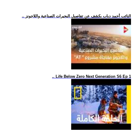
.. النائب أحمد دياب يكشف عن تفاصيل البحيرات الصناعية واللاجونز
.. Life Below Zero Next Generation S6 Ep 1