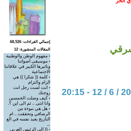
ي الحر
إجمالي القراءات: 68,526
شرقي
المقالات المنشورة: 12
-
مفهوم الوطن والوطنية
-
موسيقى اصواتنا
وتاثيرها الكبير في علاقاتنا
الاجتماعية
-
كلمة (( شكرا )) هي
الزام والتزام
-
انت لست رجل انت
زوجتك
-
كيف وصلت الخمسين
وانا انثى .. ثم الى اين ؟.
-
هل هي نبوءة من
الرصافي وتحققت .. ام
التاريخ يعيد نفسه في الع
...
-
(( الى الرئيس العربي