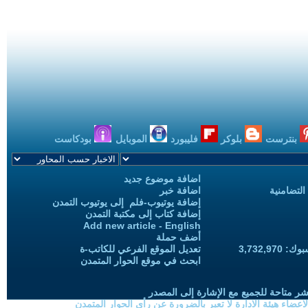
بنترست
بلوكر
فليبورد
الموبايل
بودكاست
اضافة موضوع جديد
التضامنية
اضافة خبر
إضافة يوتيوب-فلم إلى يوتيوب التمدن
إضافة كتاب إلى مكتبة التمدن
Add new article - English
أضف حملة
3,732,97
تعديل الموقع الفرعي للكاتب-ة
ابحث في موقع الحوار المتمدن
شر متاحة للجميع مع الإشارة إلى المصدر
ضاء هيئة الادارة لا تعبر بالضرورة عن رأي الحوار المتمدن