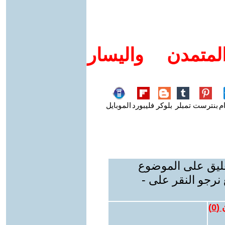
متمدن واليسار
م
بنترست
تمبلر
بلوكر
فليبورد
الموبايل
عليق على الموضوع
نرجو النقر على -
 (
0
)