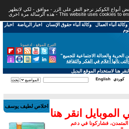
 أنواع الكوكيز نرجو النقر على الزر - موافق - لكي لاتظهر
This website uses cookies to ensure you ge
وكالة أنباء العمال
-
وكالة أنباء حقوق الإنسان
-
اخبار الرياضة
-
اخبار
لوم
التبرع للموقع - ادعمونا
حرية والعدالة الاجتماعية للجميع
"
تى نالها أعلام في الفكر والثقافة
قر هنا لاستخدام الموقع البديل
كوردي
English
اخلاص لطيف يوسف
لموبايل انقر هنا
 المتمدن، فشاركونا في دعم