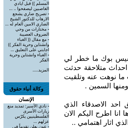
المسلم )) قبل ايادي
الغاصبين ليصفحوا .. ...
-
تصريح ضاري يشجع
الارهاب للدكتور الشيخ
الضاري الامين العام له ...
-
مختارات من وحي
الضروف العصيبة
-
مع مقال (( الغباء
وانشتاين وحرية الفكر ))
اجابتي على التعليق ...
-
الغباء وانشتاين وحرية
يس بوك ما خطر لي
الفكر
حداث متلاحقة حدثت
المزيد.....
ما نوهت عنه وتلقيت
منها السمين .
وكالة أنباء حقوق
الإنسان
ق احد الاصدقاء الذي
-
نادي الأسير: تمديد منع
زيارات الأسرى
انا اطرح اليكم الان
الفلسطينيين يكرّس
لذي اثار اهتمامي ..
عزلهم ...
-
عون يعلن تقدماً في