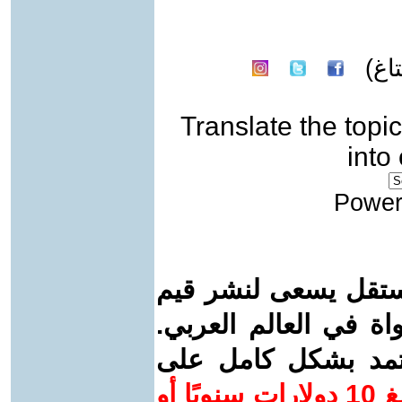
غ)
Translate the topic
into
Power
ستقل يسعى لنشر قيم
واة في العالم العربي.
عتمد بشكل كامل على
ساهم/ي معنا! بدعمكم بمبلغ 10 دولارات سنويًا أو