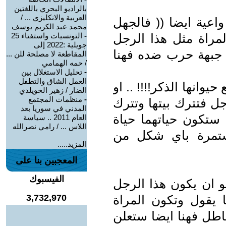
بالراديو البحري باللغتين
العربية والانكليزي ... /
واعية ايضا (( فالجهل
محمد عبد الكريم يوسف
مراة مثل هذا الرجل
-
التونسيات واستفتاء 25
جويلية :2022 إلى
ل جبهة حرب ضده فهنا
المقاطعة لا مصلحة للن ...
/ حمه الهمامي
-
تحليل الاستغلال بين
العمل الشاق والتطفل
يوانها الذكر!!!! .. او
الضار / زهير الخويلدي
-
منظمات المجتمع
ل فتترك بيتها وتترك
المدني في سوريا بعد
 ستكون حياتهما حياة
العام 2011 .. سياسة
اللاس ... / رامي نصرالله
مستمرة باي شكل من
المزيد.....
المعجبين بنا على
الفيسبوك
و ان يكون هذا الرجل
ا يقول وتكون المراة
3,732,970
اطل فهنا ايضا ستعلن