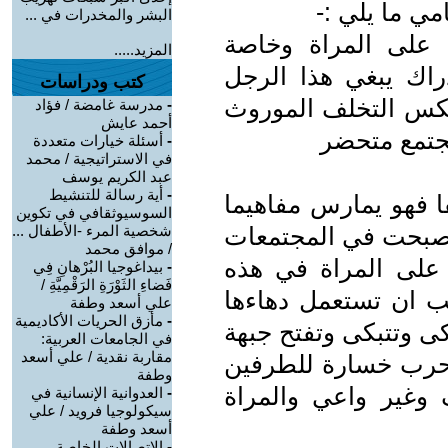
مي ما يلي :-
البشر والمخدرات في ...
على المراة وخاصة
المزيد.....
راك يبغي هذا الرجل
كتب ودراسات
 يعكس التخلف الموروث
-
مدرسة غامضة / فؤاد
أحمد عايش
جتمع متحضر
-
أسئلة خيارات متعددة
في الاستراتيجية / محمد
عبد الكريم يوسف
-
أية رسالة للتنشيط
فا فهو يمارس مفاهيما
السوسيوثقافي في تكوين
صبحت في المجتمعات
شخصية المرء -الأطفال ...
/ موافق محمد
ا على المراة في هذه
-
بيداغوجيا البُرْهانِ فِي
فَضاءِ الثَوْرَةِ الرَقْمِيَّةِ /
جب ان تستعمل دهاءها
علي أسعد وطفة
-
مأزق الحريات الأكاديمية
كى وتتبكى وتفتح جبهة
في الجامعات العربية:
مقاربة نقدية / علي أسعد
الحرب خسارة للطرفين
وطفة
وغير واعي والمراة
-
العدوانية الإنسانية في
سيكولوجيا فرويد / علي
أسعد وطفة
-
الاتصالات الخاصة