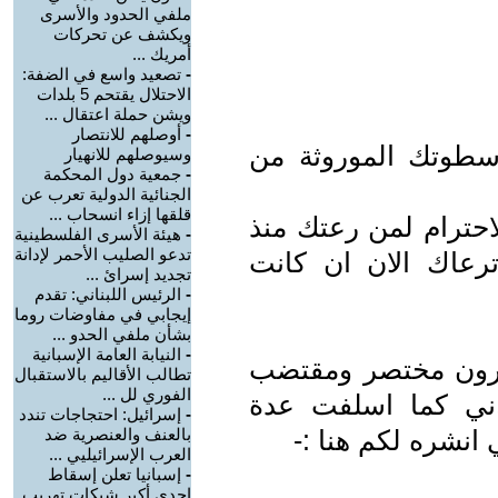
ملفي الحدود والأسرى
ويكشف عن تحركات
أمريك ...
-
تصعيد واسع في الضفة:
الاحتلال يقتحم 5 بلدات
ويشن حملة اعتقال ...
-
أوصلهم للانتصار
سطوتك الموروثة من
وسيوصلهم للانهيار
-
جمعية دول المحكمة
الجنائية الدولية تعرب عن
قلقها إزاء انسحاب ...
احترام لمن رعتك منذ
-
هيئة الأسرى الفلسطينية
تدعو الصليب الأحمر لإدانة
عاك الان ان كانت
تجديد إسرائ ...
-
الرئيس اللبناني: تقدم
إيجابي في مفاوضات روما
بشأن ملفي الحدو ...
-
النيابة العامة الإسبانية
ترون مختصر ومقتضب
تطالب الأقاليم بالاستقبال
الفوري لل ...
ني كما اسلفت عدة
-
إسرائيل: احتجاجات تندد
 انشره لكم هنا :-
بالعنف والعنصرية ضد
العرب الإسرائيليي ...
-
إسبانيا تعلن إسقاط
إحدى أكبر شبكات تهريب