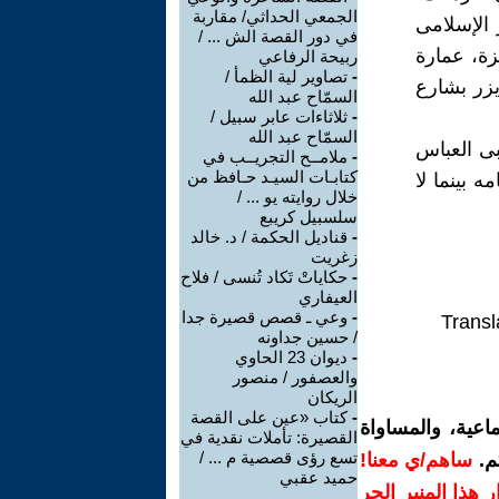
الجمعي الحداثي/ مقاربة
 الإسلامى
في دور القصة الش ... /
زة، عمارة
ربيحة الرفاعي
-
تصاوير لية الظمأ /
 وايزر بشارع
السمّاح عبد الله
-
ثلاثاءات عابر سبيل /
السمّاح عبد الله
المرسي أبى العباس
-
ملامــح التجريــب في
كتابـات السيـد حـافظ من
أيامه بينما لا
خلال روايته يو ... /
سلسبيل كريبع
-
قناديل الحكمة / د. خالد
زغريت
-
حكاياتْ تَكاد تُنسى / فلاح
العيفاري
-
وعي ـ قصص قصيرة جدا
Transl
/ حسين جداونه
-
ديوان 23 الحاوي
والعصفور / منصور
الريكان
-
كتاب «عين على القصة
اعية، والمساواة
القصيرة: تأملات نقدية في
تسع رؤى قصصية م ... /
م.
ساهم/ي معنا!
حميد عقبي
رار هذا المنبر الحر