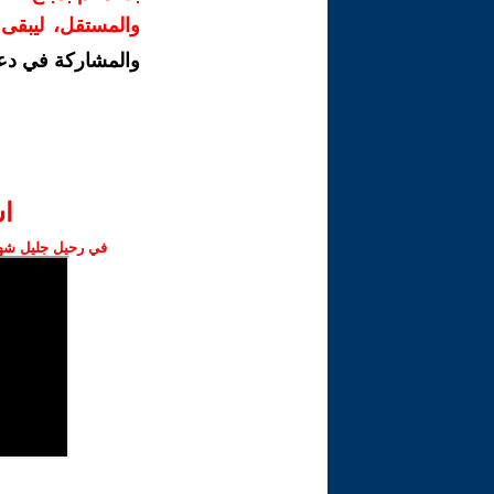
والمستقل، ليبقى ص
والمشاركة في دع
ا‫
في رحيل جليل شهبا