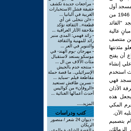
-
مراجعات جديدة تكشف
لمسجد أول
حقيقة فشل الاستخبارات
مسجد يقوم "روسى" باستيراد اعمدته من ايطاليا، وما أن انتهى "روسى" 1946 من
الغربية في ألبانيا ...
-
«لن نتخلى عن أي
م فى تشييد مسجد "القائد
قطعة».. الثقافة تؤكد
ملاحقة الآثار العراقية ...
انٍ عالية
-
رائد فهمي: المدى منبر
 من منتصف
رائد للمهنية والثقافة
والتنوير في العر ...
و مئذنتها
-
مهرجان -يوم الهند- في
ع أن يفتح
موسكو يستعد لاستقبال
مئات الآلاف من ال ...
علي إنشاء
-
منتجه خدم بالجيش
يث استخدم
الإسرائيلي.. ما قصة حملة
مقاطعة فيلم -سبايد ...
لمسجد فهي
-
نسرين طافش تستعيد
فة الأذان
«الروقان» من كواليس
أحدث أعمالها الغنائية ...
 يجعل هذه
المزيد.....
حرم المكي
ه الآن.
كتب ودراسات
-
ديوان 24 شعر / منصور
م بتصميم
الريكان
الزمالك،
-
القصة الشاعرة والوعي