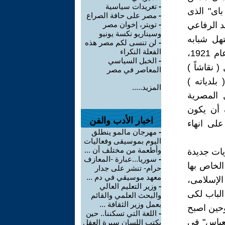
-
تغريدات سياسية
اى" الذى
-
مصر على حافة الصراع
 الرفاعي
-
تويتر، إخوان مصر
وسيناريو نكسة يونيو
هل شبابه
-
لن تنسى لكم مصر هذه
الفعلة النكراء
ضمن مجموعة من المهندسين الأوروبيين الذين استقدمهم الملك فؤاد عام 1921،
-
الخبل السياسي
نقاشاً )
المعاصر في مصر
لدياته )
المزيد.....
 المصرية
 أن يكون
اخبار الأدب والفن
لى انهاء
-
مهرجان مالمو ينطلق
اليوم بموسيقى وفعاليات
وأطعمة من مختلف أن ...
ات جديدة
-
سوريا...عبارة -المعازف
الخاص بها
حرام- تنشر على جدار
معهد موسيقي في دم ...
لإسلامى،
-
وزير التعليم العالي
الباب لكى
والبحث العلمي والقائم
بعمل وزير الثقافة ...
وحين اصبح
-
اللغة التي تسكننا.. حين
عباس" فى
يكتب اللسان سيرة العقل