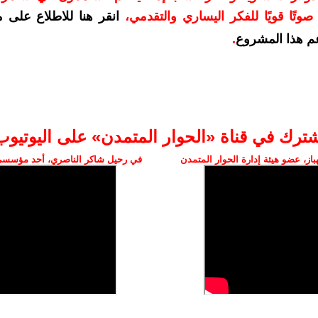
وتًا قويًا للفكر اليساري والتقدمي
،
انقر هنا للاطلاع على 
م هذا المشروع
.
شترك في قناة «الحوار المتمدن» على اليوتيوب
ز، عضو هيئة إدارة الحوار المتمدن
في رحيل شاكر الناصري، أحد مؤسسي 