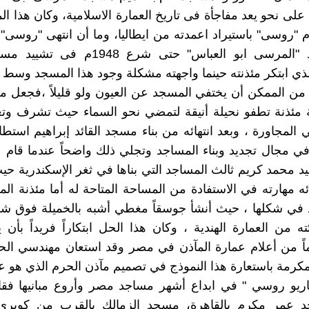
 على نحو يعد مفاجأة فى تاريخ العمارة الاسلامية، وكان هذا ا
بناء مسجد "المرسى ابو العباس" حتى شرع 1948
لذي ابتكر مئذنته حينما واجهته مشكلة وجود هذا المسجد وسط مب
 من الممكن أن يختفي المسجد عن العيون ولو قليلاً ،فجعل
ة مئذنة تطفو نحيلة أنيقة لتمضي نحو السماء حيث تشرف وتعل
 المجاورة ، وبعد انتهائه من بناء مسجد القائد إبراهيم استطا
اً في مجال تجديد وبناء المساجد وتجلي ذلك واضحاً عندما قام 
 محمد كريم ثالث المساجد التي بناها في ثغر الإسكندرية ح
ائه مهارته في الاستفادة من المساحة المتاحة له أما مئذنة ا
د في شكلها ، حيث أنشأ جوسقاً مغطي أشبه بالخميلة فوق شر
ئته من العمارة الهندية ، وكان هذا الحل ابتكاراً فريداً بأن
ماً من أعلام عمارة المآذن في مصر وقد استعان مهندسي ال
كرمة باستعارة هذا النموذج في تصميم مآذن الحرم الذي هو علي
اريو روسي " في ابداع أشهر مساجد مصر وأروع مبانيها فقا
د عمر مكرم بالقاهرة، مسجد الزمالك بالقرب من كوبرى 