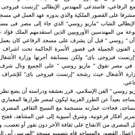
امع الرفاعي، فاستدعى المهندس الإيطالى "إرنست فيروجى ب
شرفا على القصور الملكية والذي بدوره عهد العمل في مسجد
لإيطالي الشاب "ماريو روسي" الذي جاء إلى مصر فى مست
ن " روسي " قبل أن يشرف على مسجد الرفاعي كان يعمل ( 
س الفنون الجميلة في قصور الأسرة الحاكمة تحت اشراف ( ب
إرنست فيروجى باى" ولكن بمسابقة أجرتها وزارة الأشغال
 في مصر تفوق " ماريو روسي " على الجميع ونال شرف
وزارة الأشغال حيث رشحه "إرنست فيروجى باى" للإشراف ع
اعي.
و روسي " الفن الإسلامي، قرر بعشقه ودراسته أن يضع نظري
مساجد بعيداً عن الطرز الغربية ليكون لمصر طرازها المعماري 
مساجد، فجاءت عمارته منسجمة مع النسيج الثقافى المصرى ا
رير أفكار فرعونية، وشرق أسيوية إلى عين المشاهد، ففتح 
ل المصرى من الانفتاح على ثقافة الآخر دون نفور أو تعصب، 
 اعمال القصور والمساجد قام بتصميم مسجد "المرسى أبى ال