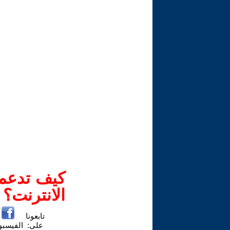
كيف تدعم-
الانترنت؟
تابعونا
على:
الفيسب