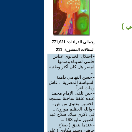
ي )
إجمالي القراءات: 771,621
المقالات المنشورة: 211
-
احتلال الخديوي عباس
حلمي لسيناء وضمها
لمصر هل كان أكثر وطنية
...
-
حسن التهامي داهية
السياسة المصرية .. عاش
ومات لغزاً
-
حين تلقى الإمام محمد
عبده علقة ساخنة بمسجد
الحسين بفتوى من ش ...
-
والله العظيم موزون ..
في ذكرى ميلاد صلاح عبد
الصبور مايو 193 ...
-
عندما يتفق ( صلاح
جاهين وسيد مكاوي ) على