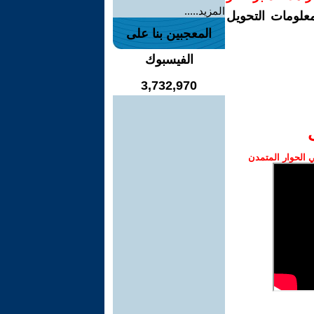
المزيد.....
معلومات التحويل
المعجبين بنا على
الفيسبوك
3,732,970
الحوار المتمدن