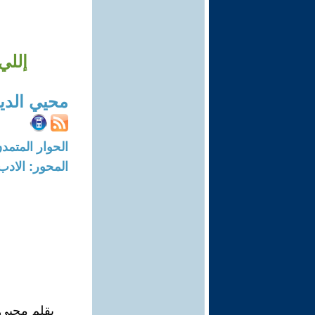
إللي
محيي الدين
الحوار المتمدن-العدد: 5184 - 6
المحور: الادب
بقلم محيي 