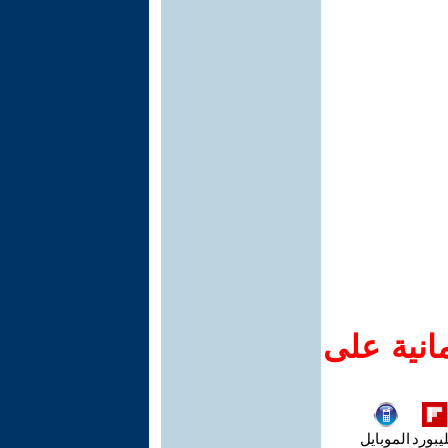
انية على
يبورد
الموبايل