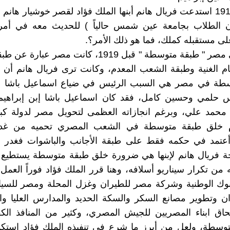
بعد ثورة 1919 استدعت فريال هانم أبنها الملك فؤاد لقصر خوشيار هانم 
 الطلاب بجامعة عين شمس حالياً ) للحديث معه في أمر
ى مستقبله كملك، فما هو ذلك الأمر؟.
لم تكن في مصر " طبقة متوسطة " قبل 1919، كانت مصر ع
م الغنية وطبقة الشعب المعدم، وكانت ترى فريال هانم أن 
طة في مصر هي السبب الرئيس في ضياع اسماعيل باشا وا
س حلمي وحسين كامل، فقد كان اسماعيل باشا إبن إبراهيم
 محمد علي، وبرغم انجازاته العظمى لتحويل مصر لدولة كبر
 خلق طبقة متوسطة في الشعب المصري تحميه من غدر ا
وأعتمد في حكمه فقط على طبقة الأجانب والباشوات فغدر به
ة فريال هانم لإبنها هي ضرورة خلق طبقة متوسطة يستطيع م
 من تكرار سيناريو أسلافه، وهنا قرر الملك فؤاد فوراً العمل 
وك الوطنية وشركة مصر للطيران وغزل المحلة ومصر للسياح
ن وتطوير مصانع السكر والسكة الحديد والمدارس العليا و
لحاق ابناء المصريين للجيش المصري، وكثير من المنافذ الك
متوسطة، ولعل من أبرز ما شرع في تنفيذه الملك فؤاد استك