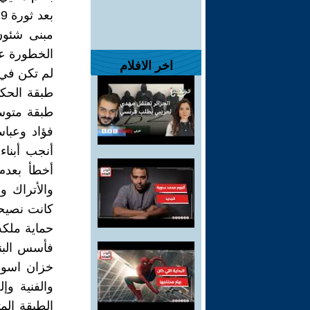
مبنى شئون
الخطورة عل
اخر الافلام
طبقة الحكا
طبقة متوس
فؤاد وعبا
أنجب أبناء
أخطأ بعدم
والأتراك 
كانت نصيح
حماية ملكه
فأسس البن
خزان اسوا
والفنية وإ
الطبقة ال