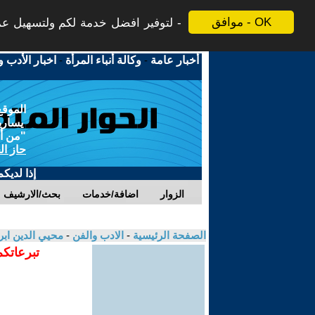
موافق - OK
لتوفير افضل خدمة لكم ولتسهيل عملي
أخبار عامة
-
وكالة أنباء المرأة
-
اخبار الأدب و
الموقع
يسارية
"من أج
حاز ال
إذا لديك
الزوار
اضافة/خدمات
بحث/الارشيف
الصفحة الرئيسية
-
الادب والفن
-
محيي الدين ابر
تبرعاتكم