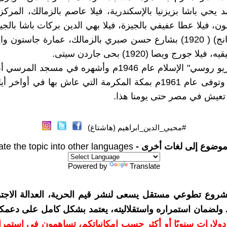
يحي باشا بزيزنيا بالإسكندرية، فيلا عاصم بالزمالك، المركز
، فيلا عطا عفيفي بالجيزة، فيلا بهي الدين بركات باشا بالجي
الجبلايه (جانج) ( 1920) بشارع حسن صبري بالزمالك، عمارة جاستون
لا جورج ويصا (1920) بحى جاردن سيتى.
اعتنق " ماريو روسي" الإسلام عام 1946م وأشهره في مسجد 
الذي بناه ، وتوفى عام 1961م بمكة المكرمة التي عاش بها في أواخر 
 تعيش في مصر حتى يومنا هذا.
#محيي_الدين_ابراهيم (هاشتاغ)
موضوع إلى لغات أخرى -
ate the topic into other languages
Powered by
Translate
شروع تطوعي مستقل يسعى لنشر قيم الحرية، العدالة الاجتم
. ولضمان استمراره واستقلاليته، يعتمد بشكل كامل على دعمك
دعمكم بمبلغ 10 دولارات سنويًا أو أكثر حسب إمكانياتكم، تساهمون في استم