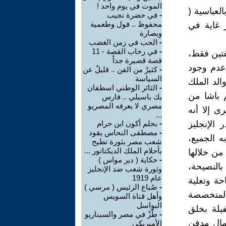
الموت في يوم واحد !
بالعباسية (
-
في حضرة نجيب
محفوظ .. فول وطعمية
 غاية في
وبصارة
-
الحب في زمن الغضب
-
في رحاب القصة - 11
بارة عن طبقتين فقط،
قصة قصيرة جداً
عدم وجود
-
كثيرٌ من الفن .. قليلٌ عن
السياسة
لد الملك
-
الثائر الوطني اسطفان
 باشا من
بك باسيلي .. فارس
مصري لا يعرفه المصريو
ى إلا أنه
...
لإنجليز
-
بحلم أكون ابن حرام
-
مصطفى النحاس يقود
 الجميع،
شعب مصر بثورة تطيح
بأحلام الملك الديكتاتور ...
ن خلالها
-
حكاية ( دير مواس )
بالنصيحة،
وثورة شعب ضد الإنجليز
عام 1919
ة وتعلية
-
صُباع الرئيس ( مرسي )
المتخصصة
وأهل قناة السويس
البواسل
فيلة بخلق
-
طُزْ في مصر والسيناريو
مال مدفن
الأميريكي