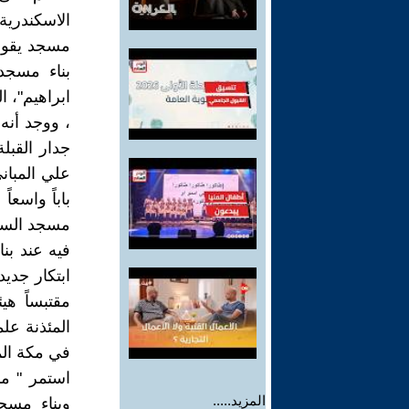
الاسكندرية
ابراهيم"، ا
، ووجد أنه
جدار القبل
علي المباني
باباً واسع
مسجد السيد
فيه عند بن
ابتكار جدي
مقتبساً هي
المئذنة عل
في مكة الم
استمر " م
المزيد.....
وبناء مسج