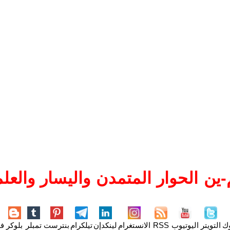
ين الحوار المتمدن واليسار والعلم
وك
التويتر
اليوتيوب
RSS
الانستغرام
لينكدإن
تيلكرام
بنترست
تمبلر
بلوكر
فل