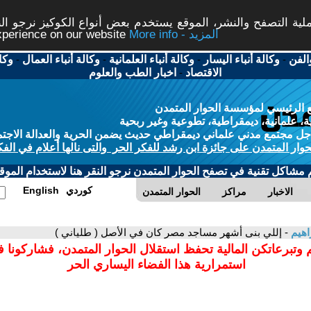
ة التصفح والنشر، الموقع يستخدم بعض أنواع الكوكيز نرجو النق
More info - المزيد
experience on our website
الفن
-
وكالة أنباء اليسار
-
وكالة أنباء العلمانية
-
وكالة أنباء العمال
-
وكا
الاقتصاد
-
اخبار الطب والعلوم
 الرئيسي لمؤسسة الحوار المتمدن
، علمانية، ديمقراطية، تطوعية وغير ربحية
ل مجتمع مدني علماني ديمقراطي حديث يضمن الحرية والعدالة الاجتم
حوار المتمدن على جائزة ابن رشد للفكر الحر والتى نالها أعلام في الفك
م مشاكل تقنية في تصفح الحوار المتمدن نرجو النقر هنا لاستخدام الموقع
كوردي
English
الاخبار
مراكز
الحوار المتمدن
اهيم
- إللي بنى أشهر مساجد مصر كان في الأصل ( طلياني )
 وتبرعاتكن المالية تحفظ استقلال الحوار المتمدن، فشاركونا 
استمرارية هذا الفضاء اليساري الحر