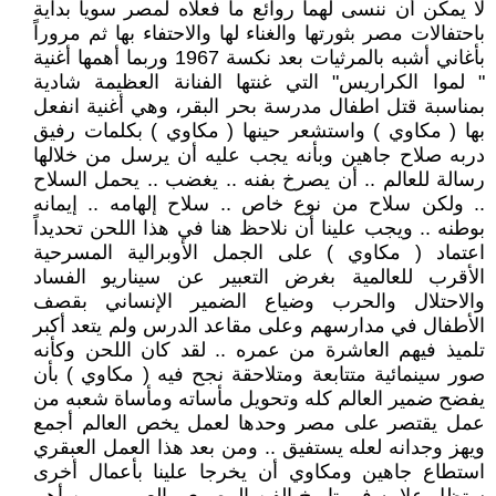
لا يمكن أن ننسى لهما روائع ما فعلاه لمصر سوياً بداية
باحتفالات مصر بثورتها والغناء لها والاحتفاء بها ثم مروراً
بأغاني أشبه بالمرثيات بعد نكسة 1967 وربما أهمها أغنية
" لموا الكراريس" التي غنتها الفنانة العظيمة شادية
بمناسبة قتل اطفال مدرسة بحر البقر، وهي أغنية انفعل
بها ( مكاوي ) واستشعر حينها ( مكاوي ) بكلمات رفيق
دربه صلاح جاهين وبأنه يجب عليه أن يرسل من خلالها
رسالة للعالم .. أن يصرخ بفنه .. يغضب .. يحمل السلاح
.. ولكن سلاح من نوع خاص .. سلاح إلهامه .. إيمانه
بوطنه .. ويجب علينا أن نلاحظ هنا في هذا اللحن تحديداً
اعتماد ( مكاوي ) على الجمل الأوبرالية المسرحية
الأقرب للعالمية بغرض التعبير عن سيناريو الفساد
والاحتلال والحرب وضياع الضمير الإنساني بقصف
الأطفال في مدارسهم وعلى مقاعد الدرس ولم يتعد أكبر
تلميذ فيهم العاشرة من عمره .. لقد كان اللحن وكأنه
صور سينمائية متتابعة ومتلاحقة نجح فيه ( مكاوي ) بأن
يفضح ضمير العالم كله وتحويل مأساته ومأساة شعبه من
عمل يقتصر على مصر وحدها لعمل يخص العالم أجمع
ويهز وجدانه لعله يستفيق .. ومن بعد هذا العمل العبقري
استطاع جاهين ومكاوي أن يخرجا علينا بأعمال أخرى