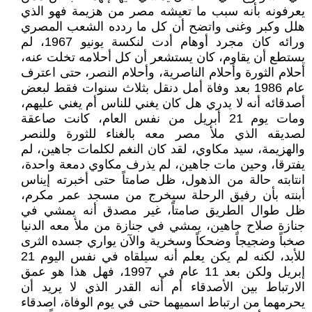
يعرفونه بأنه سبب ما تعيشه مصر من هزيمة فهو الذي
هلل وكبر وغنى واتضح أن كل ما ردده الشعب المصري
ورائه كان مجرد أوهام أدت لنكسة يونيو 1967، لم
يستطع أن يقاوم، كان يستشعر أن كل أحلامه تخلت عنه،
أحلام الثورة وأحلام الناصرية، وأحلام النصر، حتى اعترف
عام 1986 بعد وفاة أمل دنقل بثلاث سنوات فقط لبعض
أصدقائه أنه لا يدري هل كان يغني للناس أم يغني عليهم،
ومات يوم 21 أبريل من نفس العام، كانت صاعقة
لصديقه الذي ملأ مصر معه بالغناء للثورة وللنصر
والهزيمة، سيد مكاوي، لقد كان النغم لكلمات جاهين، لم
يفترقا، وحين مات جاهين، لم يذرف مكاوي دمعة واحدة،
انتابته حالة من الذهول، ظل صامتاً حتى أخبرته إيناس
أبنته بأن رفيق الرحلة سيخرج من مسجد عمر مكرم،
ظل طوال الطريق صامتاً، غير مصدق أنه يمشي في
جنازة صلاح جاهين، يمشي في جنازة من ملأ معه الدنيا
صخباً وضجيجاً وضحكاً وسخرية والآن يواري جسده الثرى
للأبد، لكنه لم يكن يعلم أنه سيلقاه في نفس اليوم 21
إبريل ولكن بعد 11 عام في 1997، فهل هذا هو عمق
الارتباط بين الأصدقاء أم أنه القدر الذي لا يريد أن
يحرمهما من ارتباط اسميهما حتى في يوم الوفاة، اصدقاء