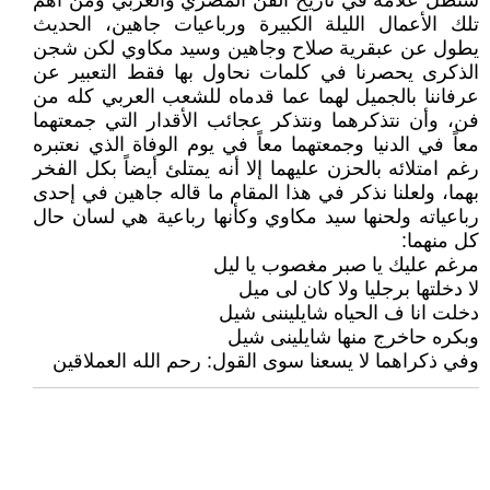
ستظل علامه في تاريخ الفن المصري والعربي ومن أهم
تلك الأعمال الليلة الكبيرة ورباعيات جاهين، الحديث
يطول عن عبقرية صلاح وجاهين وسيد مكاوي لكن شجن
الذكرى يحصرنا في كلمات نحاول بها فقط التعبير عن
عرفاننا بالجميل لهما عما قدماه للشعب العربي كله من
فن، وأن نتذكرهما ونتذكر عجائب الأقدار التي جمعتهما
معاً في الدنيا وجمعتهما معاً في يوم الوفاة الذي نعتبره
رغم امتلائه بالحزن عليهما إلا أنه يمتلئ أيضاً بكل الفخر
بهما، ولعلنا نذكر في هذا المقام ما قاله جاهين في إحدى
رباعياته ولحنها سيد مكاوي وكأنها رباعية هي لسان حال
كل منهما:
مرغم عليك يا صبر مغصوب يا ليل
لا دخلتها برجليا ولا كان لى ميل
دخلت انا ف الحياه شايليننى شيل
وبكره حاخرج منها شايلينى شيل
وفي ذكراهما لا يسعنا سوى القول: رحم الله العملاقين