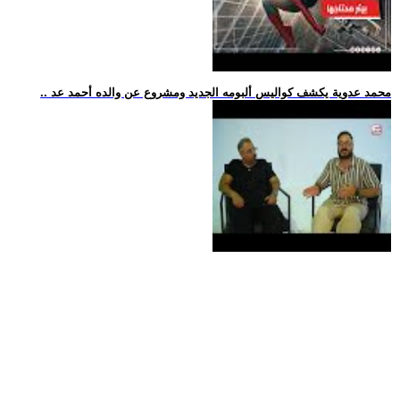
.. محمد عدوية يكشف كواليس ألبومه الجديد ومشروع عن والده أحمد عد