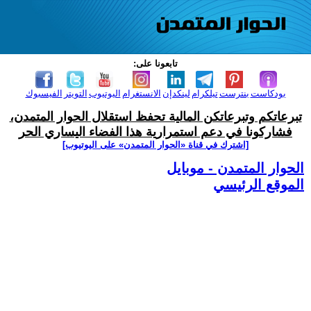
تابعونا على:
بودكاست
بنترست
تيلكرام
لينكدإن
الانستغرام
اليوتيوب
التويتر
الفيسبوك
تبرعاتكم وتبرعاتكن المالية تحفظ استقلال الحوار المتمدن،
فشاركونا في دعم استمرارية هذا الفضاء اليساري الحر
[اشترك في قناة ‫«الحوار المتمدن» على اليوتيوب]
الحوار المتمدن - موبايل
الموقع الرئيسي