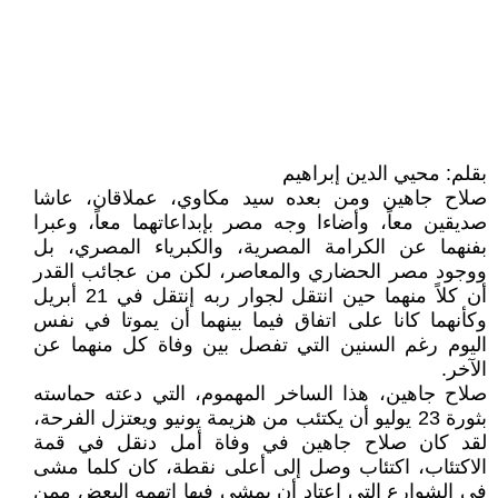
بقلم: محيي الدين إبراهيم
صلاح جاهين ومن بعده سيد مكاوي، عملاقان، عاشا
صديقين معاً، وأضاءا وجه مصر بإبداعاتهما معاً، وعبرا
بفنهما عن الكرامة المصرية، والكبرياء المصري، بل
ووجود مصر الحضاري والمعاصر، لكن من عجائب القدر
أن كلاً منهما حين انتقل لجوار ربه إنتقل في 21 أبريل
وكأنهما كانا على اتفاق فيما بينهما أن يموتا في نفس
اليوم رغم السنين التي تفصل بين وفاة كل منهما عن
الآخر.
صلاح جاهين، هذا الساخر المهموم، التي دعته حماسته
بثورة 23 يوليو أن يكتئب من هزيمة يونيو ويعتزل الفرحة،
لقد كان صلاح جاهين في وفاة أمل دنقل في قمة
الاكتئاب، اكتئاب وصل إلى أعلى نقطة، كان كلما مشى
في الشوارع التي اعتاد أن يمشي فيها إتهمه البعض ممن