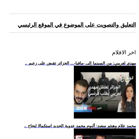
التعليق والتصويت على الموضوع في الموقع الرئيسي
اخر الافلام
.. مهدي لعريبي: من السينما إلى -مافيا-... الجزائر تقبض على زعيم
.. محمد علام وهيثم سعيد: ألبوم محمد عدوية الجديد استكمالا لنجاح