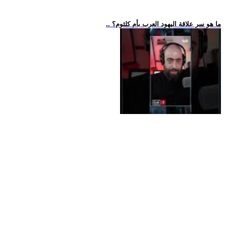
.. ما هو سر علاقة اليهود العرب بأم كلثوم؟