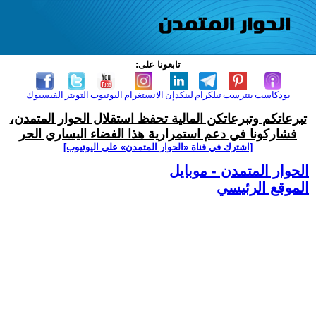
تابعونا على:
بودكاست
بنترست
تيلكرام
لينكدإن
الانستغرام
اليوتيوب
التويتر
الفيسبوك
تبرعاتكم وتبرعاتكن المالية تحفظ استقلال الحوار المتمدن،
فشاركونا في دعم استمرارية هذا الفضاء اليساري الحر
[اشترك في قناة ‫«الحوار المتمدن» على اليوتيوب]
الحوار المتمدن - موبايل
الموقع الرئيسي