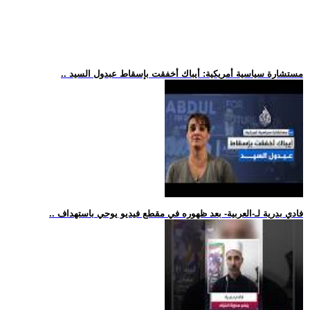
.. مستشارة سياسية أمريكية: أيباك أخفقت بإسقاط عبدول السيد
.. فادي بدرية لـ-العربية- بعد ظهوره في مقطع فيديو يوحي باستهداف