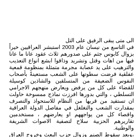
الى متى يبقى الرفيق على التل
في التاسع من نيسان عام 2003 استبشر العراقيين خيراً
بزوال كابوس جثم على صدورهم ثلاث عقود عانا ما عانا
فيها من اهات وقتل وتشريد وذاقوا ابشع انواع التعذيب
والترهيب على يد عصابة مجرمة متمثلة بمنظومة قمعية
عفلقية فرضت سطوتها على الشعب مستعينةً بأصحاب
النفوس الضعيفة من المتسلقين والشاذين كوسيلة
للقضاء على كل من يرفض ويعارض منهجهم الاجرامي
التسلطي ، والتي بدورها افرزت نماذج ممسوخة حاولت
ان تستفيد من قربها من النظام للاستحواذ والتصرف
بمقدارت الشعب والتغلغل في مفاصل الدولة العراقية
واقصاء كل من يواجههم او يعارضهم ، مستخدمين
تقاريرهم الحزبية سلاح لتصفية الاصوات الشريفة
والوطنية.
،وبعد سقوط الصنم وزوال حزب البعث وخروج العراق