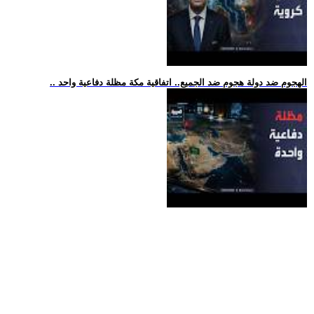
.. الهجوم ضد دولة هجوم ضد الجميع.. اتفاقية مكة مظلة دفاعية واحد