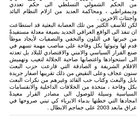
من الحكم الشمولي التسلطي الى حكم تعددي
وديمقراطي ، ومحاكمة العديد من ازلام النظام البائد
واجتثاث الاخرين .
لكن للأسف الكثير من تلك العصابة البعثية قد استطاعت
ان تنفذ الى الواقع العراقي الجديد بصيغة معدلة مستفيدةً
من خبرتها في التلون والتخفي والتصفيات لأيجاد موطأ
قدم لها وتبوئها بكل وقاحة على مناصب مهمة تسهم في
صنع القرار السياسي والامني والاقتصادي للبلاد بل تعدته
الى استحواذها واغتصابها صاحبة الجلالة لتغيب وتهميش
الاقلام الشريفة و الصادقة التي قارعت حزب البعث
سنون عجاف وعلى النقيض من ذلك تقريبها اصفار جريدة
بابل والبعث وكتاب حب القائد وغيرهم من نكرات البعث
بكل وقاحة ، متخذة من الخلافات الداخلية والانقسامات
السياسية وسيلة للوصول الى مصادر القرار معيدةً
امجادها التي خطتها بدماء الابرياء كي تبني صروحها في
عراق مابعد 2003 على جماجم الابطال .