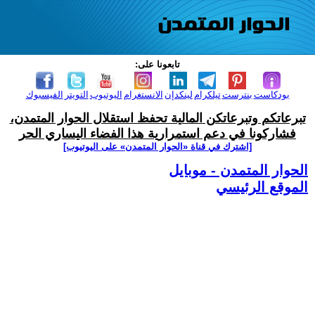
تابعونا على:
بودكاست
بنترست
تيلكرام
لينكدإن
الانستغرام
اليوتيوب
التويتر
الفيسبوك
تبرعاتكم وتبرعاتكن المالية تحفظ استقلال الحوار المتمدن،
فشاركونا في دعم استمرارية هذا الفضاء اليساري الحر
[اشترك في قناة ‫«الحوار المتمدن» على اليوتيوب]
الحوار المتمدن - موبايل
الموقع الرئيسي