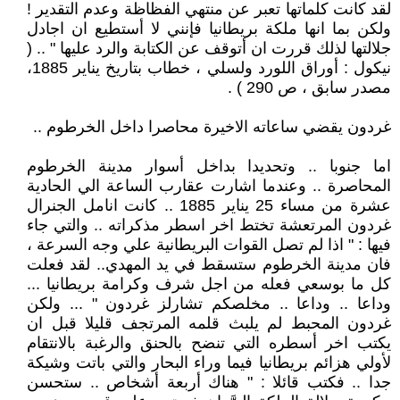
لقد كانت كلماتها تعبر عن منتهي الفظاظة وعدم التقدير !
ولكن بما انها ملكة بريطانيا فإنني لا أستطيع ان اجادل
جلالتها لذلك قررت ان أتوقف عن الكتابة والرد عليها " .. (
نيكول : أوراق اللورد ولسلي ، خطاب بتاريخ يناير 1885،
مصدر سابق ، ص 290 ) .
غردون يقضي ساعاته الاخيرة محاصرا داخل الخرطوم ..
اما جنوبا .. وتحديدا بداخل أسوار مدينة الخرطوم
المحاصرة .. وعندما اشارت عقارب الساعة الي الحادية
عشرة من مساء 25 يناير 1885 .. كانت انامل الجنرال
غردون المرتعشة تختط اخر اسطر مذكراته .. والتي جاء
فيها : " اذا لم تصل القوات البريطانية علي وجه السرعة ،
فان مدينة الخرطوم ستسقط في يد المهدي.. لقد فعلت
كل ما بوسعي فعله من اجل شرف وكرامة بريطانيا ...
وداعا .. وداعا .. مخلصكم تشارلز غردون " ... ولكن
غردون المحبط لم يلبث قلمه المرتجف قليلا قبل ان
يكتب اخر أسطره التي تنضح بالحنق والرغبة بالانتقام
لأولي هزائم بريطانيا فيما وراء البحار والتي باتت وشيكة
جدا .. فكتب قائلا : " هناك أربعة أشخاص .. ستحسن