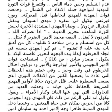
عدم التسليم وحقن دماء الناس .. ولتتفرغ قوات الثورة
المهدية لمواجهة حمله الانقاذ في الشمال .. وجمعت
قوات المهدية للمهدي ليخاطبها قبل المعركة.. ويورد
فيرغس نيكول في سفره ( مهدي السودان ومقتل
الجنرال غردون) .. وصايا المهدي المشددة الاخيرة لجيش
الثورة المتأهب لتحرير المدينة .. " اذا نصركم الله ..
الغردون لا يُقتل .. الفقيه محمد الامين الضرير لا يُقتل.. ..
كل من استسلم و رمي سلاحه لا تقتلوه.. كل من أغلق
باب بيته عليه لا تقتلوه " .. ثم كبر المهدي بسيفه في
اتجاه الخرطوم إيذانا ببدء الهجوم لتحرير عاصمة البلاد ..(
نيكول : مصدر سابق ، ص 218 ) .. استطاعت قوات
الامير النجومي والأمير ابوقرجة والأمير ود نوباوي احتلال
الخرطوم في وقت وجيز .. وفي خضم هذه اللحظات
التي عادة ما يصحبها الكثير من الانفلات الثوري الذي
يصعب السيطرة عليه.. قتُل غردون خلافا لأوامر المهدي
الصريحة بالحفاظ علي حياته .. وحدثت العديد من
التجاوزات التي نهي عنها القائد وكبار الأمراء .. ويقول
نيكول انه علي الرغم من ذلك فان المهدي وود النجومي
كانا من الحرص بمكان علي حياة المدنيين .. وعندما دخل
المهدي المدينة ظافرا وجه الامير احمد ود سليمان امين