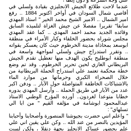
علي وجه السرعة و دون إبطأ !
عندما لاحت طلائع الجيش الانجليزي بقيادة ولسلي في
أقاصي شمال السودان في أواخر اكتوبر 1884 .. رفع
امير الشمال .. الامير الشيخ محمد الخير " استاذ المهدي
سابقا" تقريرا مفصلا عن جيش الغزاة لتلميذه السابق
وقائده الجديد محمد احمد المهدي .. كما عقد المهدي
مجلس شوراه بحضور الخلفاء وكبار الأمراء في منطقة
ابوسعد بمحاذاة مدينة الخرطوم حيث كان يعسكر بقواته
.. وتقرر استدراج جيش ولسلي لمواجهة واسعة في
منطقة ابوطليح يكون الهدف منها تعطيل تقدم الجيش
البريطاني الغازي لحين تحرير الخرطوم.. وقد تم وضع
خطة محكمة تعتمد علي استدراج الحملة البريطانية من
خلال الصحراء الكبري وحرمانها من موارد الماء
بالاشتباكات الخاطفة المتواصلة حول الآبار .. ودفن اكبر
عدد من الآبار في طريق الحملة .. وأرسل المهدي بدوره
خطابا متوعدا لغردون.. أورده المؤرخ الوطني الاستاذ
عبدالمحمود ابوشامة في مؤلفه القيم " من ابا الي
تسلهاي" :
" واعلم انني حضرت بجيوشنا المنصورة وأصحابنا وأحبابنا
المؤيدين بالنصر من عند الله .. وكن علي يقين اني علي
علم بحضور عساكر الانجليز بجهة دنقلا ، ولكن لست