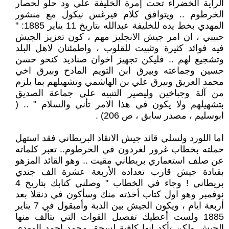
الراية الخضراء تحت إمرة الخليفة علي ود حلو لحصار
الخرطوم .. ويتوافق كلام فيرغس نيكول مع منشور
المهدي بخط يده للخليفة عبدالله بتاريخ 11 يناير 1885: "
حبيبي ، ان امر جيش الانجليز مهم ، كون تعزيز الجيش
فيه فوائد كثيرة وتثبيت للقلوب ، واطمئنان لاهل البلد
وتشجيع لهم .. فليكن تجهيز اخوان صناديد كنحو حسن
حسين وجماعته وبيرق ابن التويم المادح وبيرق اخي
محمد العريق وبيرق علي بن الهاشمي وتشهيلهم بما يلزم
من آلة وجباخين وليصير التنبيه علي جماعة الصديق
بتشهيلهم ولا يكون في هذا الامر تأني والسلام " .. (
ابوسليم ، مصدر سابق ، ص 206) .
اما اللورد ولسلي قائد جيش الانقاذ البريطاني فقد استهل
حملته بخطاب غرور لغردون في الخرطوم.. تعبر كلماته
عن صلف استعماري بريطاني مقيت .. وهو القائد المزهو
بقيادة جيش قارب تعداده الأربعة عشرة الف جندي
بريطاني ! وجاء في الخطاب " وصلني كتابك بتاريخ 4
نوفمبر وهو اول كتاب أخذته منك وسأكون في دنقلا بعد
أربعة ايام ، ويكون الجيش بين الدبة وأمبقول في 7 يناير
1885 ولست أعطيك تفصيل القوات التي يتألف منها
الجيش ولكن تأكد انها كافية لسحق محمد احمد المهدي