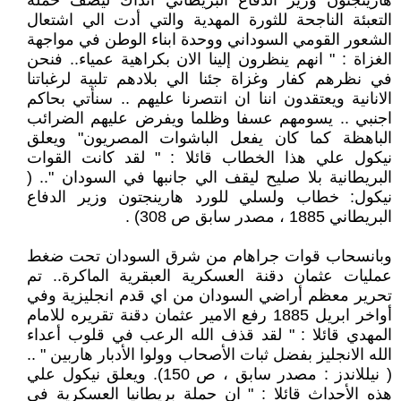
هارينجتون وزير الدفاع البريطاني آنذاك ليصف حملة
التعبئة الناجحة للثورة المهدية والتي أدت الي اشتعال
الشعور القومي السوداني ووحدة ابناء الوطن في مواجهة
الغزاة : " انهم ينظرون إلينا الان بكراهية عمياء.. فنحن
في نظرهم كفار وغزاة جئنا الي بلادهم تلبية لرغباتنا
الانانية ويعتقدون اننا ان انتصرنا عليهم .. سنأتي بحاكم
اجنبي .. يسومهم عسفا وظلما ويفرض عليهم الضرائب
الباهظة كما كان يفعل الباشوات المصريون" ويعلق
نيكول علي هذا الخطاب قائلا : " لقد كانت القوات
البريطانية بلا صليح ليقف الي جانبها في السودان ".. (
نيكول: خطاب ولسلي للورد هارينجتون وزير الدفاع
البريطاني 1885 ، مصدر سابق ص 308) .
وبانسحاب قوات جراهام من شرق السودان تحت ضغط
عمليات عثمان دقنة العسكرية العبقرية الماكرة.. تم
تحرير معظم أراضي السودان من اي قدم انجليزية وفي
أواخر ابريل 1885 رفع الامير عثمان دقنة تقريره للامام
المهدي قائلا : " لقد قذف الله الرعب في قلوب أعداء
الله الانجليز بفضل ثبات الأصحاب وولوا الأدبار هاربين " ..
( نيللاندز : مصدر سابق ، ص 150). ويعلق نيكول علي
هذه الأحداث قائلا : " ان حملة بريطانيا العسكرية في