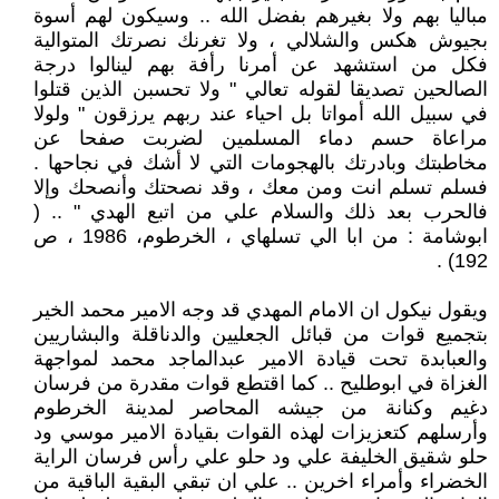
مباليا بهم ولا بغيرهم بفضل الله .. وسيكون لهم أسوة
بجيوش هكس والشلالي ، ولا تغرنك نصرتك المتوالية
فكل من استشهد عن أمرنا رأفة بهم لينالوا درجة
الصالحين تصديقا لقوله تعالي " ولا تحسبن الذين قتلوا
في سبيل الله أمواتا بل احياء عند ربهم يرزقون " ولولا
مراعاة حسم دماء المسلمين لضربت صفحا عن
مخاطبتك وبادرتك بالهجومات التي لا أشك في نجاحها .
فسلم تسلم انت ومن معك ، وقد نصحتك وأنصحك وإلا
فالحرب بعد ذلك والسلام علي من اتبع الهدي " .. (
ابوشامة : من ابا الي تسلهاي ، الخرطوم، 1986 ، ص
192) .
ويقول نيكول ان الامام المهدي قد وجه الامير محمد الخير
بتجميع قوات من قبائل الجعليين والدناقلة والبشاريين
والعبابدة تحت قيادة الامير عبدالماجد محمد لمواجهة
الغزاة في ابوطليح .. كما اقتطع قوات مقدرة من فرسان
دغيم وكنانة من جيشه المحاصر لمدينة الخرطوم
وأرسلهم كتعزيزات لهذه القوات بقيادة الامير موسي ود
حلو شقيق الخليفة علي ود حلو علي رأس فرسان الراية
الخضراء وأمراء اخرين .. علي ان تبقي البقية الباقية من