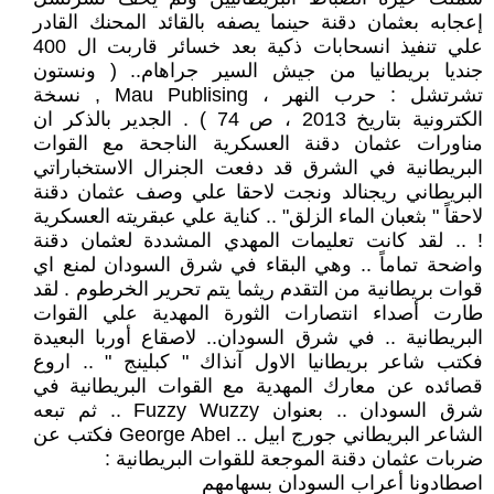
إعجابه بعثمان دقنة حينما يصفه بالقائد المحنك القادر
علي تنفيذ انسحابات ذكية بعد خسائر قاربت ال 400
جنديا بريطانيا من جيش السير جراهام.. ( ونستون
تشرتشل : حرب النهر ، Mau Publising , نسخة
الكترونية بتاريخ 2013 ، ص 74 ) . الجدير بالذكر ان
مناورات عثمان دقنة العسكرية الناجحة مع القوات
البريطانية في الشرق قد دفعت الجنرال الاستخباراتي
البريطاني ريجنالد ونجت لاحقا علي وصف عثمان دقنة
لاحقاً " بثعبان الماء الزلق" .. كناية علي عبقريته العسكرية
! .. لقد كانت تعليمات المهدي المشددة لعثمان دقنة
واضحة تماماً .. وهي البقاء في شرق السودان لمنع اي
قوات بريطانية من التقدم ريثما يتم تحرير الخرطوم . لقد
طارت أصداء انتصارات الثورة المهدية علي القوات
البريطانية .. في شرق السودان.. لاصقاع أوربا البعيدة
فكتب شاعر بريطانيا الاول آنذاك " كبلينج " .. اروع
قصائده عن معارك المهدية مع القوات البريطانية في
شرق السودان .. بعنوان Fuzzy Wuzzy .. ثم تبعه
الشاعر البريطاني جورج ابيل .. George Abel فكتب عن
ضربات عثمان دقنة الموجعة للقوات البريطانية :
اصطادونا أعراب السودان بسهامهم