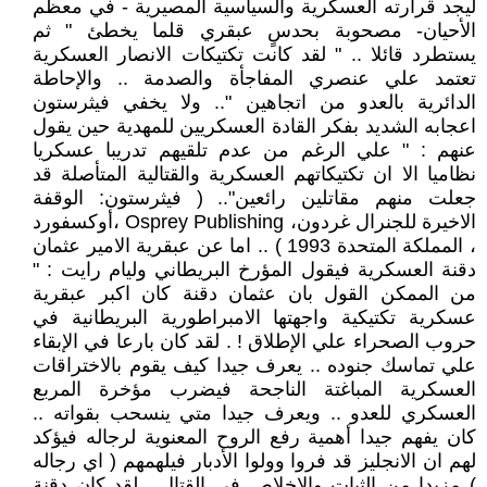
ليجد قرارته العسكرية والسياسية المصيرية - في معظم
الأحيان- مصحوبة بحدسٍ عبقري قلما يخطئ " ثم
يستطرد قائلا .. " لقد كانت تكتيكات الانصار العسكرية
تعتمد علي عنصري المفاجأة والصدمة .. والإحاطة
الدائرية بالعدو من اتجاهين ".. ولا يخفي فيثرستون
اعجابه الشديد بفكر القادة العسكريين للمهدية حين يقول
عنهم : " علي الرغم من عدم تلقيهم تدريبا عسكريا
نظاميا الا ان تكتيكاتهم العسكرية والقتالية المتأصلة قد
جعلت منهم مقاتلين رائعين".. ( فيثرستون: الوقفة
الاخيرة للجنرال غردون، Osprey Publishing ،أوكسفورد
، المملكة المتحدة 1993 ) .. اما عن عبقرية الامير عثمان
دقنة العسكرية فيقول المؤرخ البريطاني وليام رايت : "
من الممكن القول بان عثمان دقنة كان اكبر عبقرية
عسكرية تكتيكية واجهتها الامبراطورية البريطانية في
حروب الصحراء علي الإطلاق ! . لقد كان بارعا في الإبقاء
علي تماسك جنوده .. يعرف جيدا كيف يقوم بالاختراقات
العسكرية المباغتة الناجحة فيضرب مؤخرة المربع
العسكري للعدو .. ويعرف جيدا متي ينسحب بقواته ..
كان يفهم جيدا أهمية رفع الروح المعنوية لرجاله فيؤكد
لهم ان الانجليز قد فروا وولوا الأدبار فيلهمهم ( اي رجاله
) مزيدا من الثبات والاخلاص في القتال . لقد كان دقنة