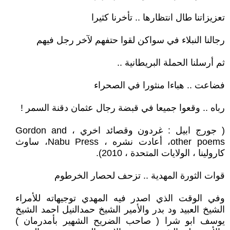
تعزيزاتنا طال انتظارها .. تأخرنا كثيرا
رجالنا النبلاء في سواكن لقوا حتفهم لآخر رجل فيهم
ثم أرسلنا الحملة البريطانية ..
فضاعت .. هباءا منثورا في الصحراء
رباه .. وقعوا جميعا في قبضة رجال عثمان دقنة السمر !
( جورج ابيل : غردون وقصائد اخري ، Gordon and
other poems، أعادت نشره ، Nabu Press، ساوث
كارولينا ، الولايات المتحدة ، 2010).
قوات الثورة المهدية .. تزحف لحصار الخرطوم
وفي الوقت الذي اصدر فيه المهدي توجيهاته للأمراء
الشيخ العبيد ود بدر والأمير الشيخ حمدالنيل احمد الشيخ
يوسف ابو شرا ( صاحب الضريح الشهير بأمدرمان )