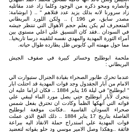
وأنصاره ومحو ذكره من الوجود وكلما زاد عدد مقاتليه
زاد سرورنا لانه بذلك يزيد عدد قتلاهم " .. ( ابوشامة:
مصدر سابق، ص 196 ) .. ولكن اللورد البريطاني
المتعجرف لم يكن يعلم حجم الأهوال التي تنتظر جيشه
في السودان ..فقد كان التنسيق علي اعلي مستوي بين
أمراء الثورة المهدية والمهدي نفسه لتلقينه درسا تاريخيا..
مما حول مهمته الي كابوس ظل يطارده طوال حياته.
ملحمة ابوطليح وخسائر كبيرة في صفوف الجيش
البريطاني :
عندما تحرك طابور الصحراء بقيادة الجنرال ستيوارت الي
الامام من آبار الجقدول وجد قوات المهدية قد احتلت ابار
" ابوطليح" في ليلة 16 يناير 1884 .. فكان لزاما عليه ان
يتحرك لآبار ابوطليح حتي يصل مورد الماء ليبقي علي
قواته التي أنهكها الظمأ وكادت ان تحترق بفعل شمس
صحراء السودان القاسية ..فكانت موقعة ابوطليح
الفاصلة بتاريخ 17 يناير 1884 .. ذلك الفخ الذي عملت
قوات المهدية علي استدراج حملة الانقاذ اليه ببراعة
فائقة ..وهكذا وصل الامير موسي ود حلو بقواته لتعضيد