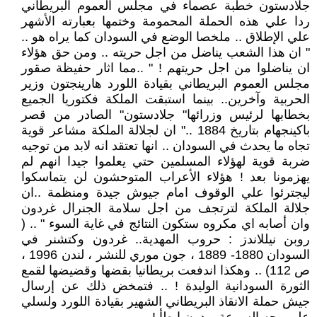
جلادستون خطبة عصماء في مجلس العموم البريطاني
ردا علي هذه الحملة المحمومة وختمها بعبارته الأشهر
علي الإطلاق .. ملخصا الوضع في السودان كما يراه هو ..
" ان هذا الشعب يناضل من اجل حريته .. ومن حق هؤلاء
ان يناضلوا من اجل حريتهم ! " ..مما اثار حفيظة صقور
مجلس العموم البريطاني بقيادة اللورد هارينجتون وزير
الحربية وآخرين.. بينما استبقت الملكة فكتوريا الجميع
بخطابها لرئيس وزرائها" جلادستون" الصادر من قصر
باكينجهام بتاريخ 1884 .." ان لجلالة الملكة مشاعر قوية
تجاه ما يحدث في السودان .. انها تعتقد انه لابد من توجيه
ضربة قوية لهؤلاء المسلمين حتي يعلموا جيدا انهم لم
يهزمونا بعد ! هؤلاء الأعراب المتوحشون لن يتماسكوا
ليجترئوا علي الوقوف امام جيوش جيدة ومنظمة ..ان
جلالة الملكة لترتجف من اجل سلامة الجنرال غردون
وان أصابه اي مكروه ستكون النتائج في غاية السوء " .. (
روبن نيللاندز : حروب المهدية.. غردون وكتشنر في
السودان 1880- 1889 ، جون موري للنشر ، لندن 1996 ،
ص 112) .. وهكذا اندفعت بريطانيا بقضها وقضيضها لقمع
الثورة السودانية الوليدة ! .. فتمخض ذلك عن إرسال
جيش حملة الانقاذ البريطاني الشهير بقيادة اللورد ولسلي