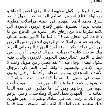
1992 ) .
ويسرد فيرغس نكول مجهودات المهدي لحقن الدماء و
ومحاولة إقناع غردون بتسليم المدينة حين يقول " لقد
شرع محمد احمد المهدي في حملة مراسلات مطولة
امتدت لزهاء العشرة أشهر لإقناع غردون بالعودة الي
بلاده مكرماً بدلا من إزهاق باقي عمره في الدفاع عن ما
لا فائدة في الدفاع عنه ! " .. كما بدأ الامير محمد عثمان
ابوقرجة حملة مراسلات مع غردون لتحقيق نفس الغرض
من دون نجاح يذكر .. وقد أورد المؤرخ البريطاني الفريد
هيك صاحب كتاب " يوميات الجنرال غردون " أورد .. نص
خطاب الامير عبدالرحمن النجومي لغردون والذي نقله
نيكول ايضا .. وجاء فيه : " لقد مضي زمن طويل وانت لا
تريد الإذعان والتسليم .. ولقد أمدنا الله الان بالرجال
الأشداء الشجعان ومنهم أصحابنا وأحبابنا ..رجال يحبون
الموت في سبيل الله تماماً كما تحب انت الحياة ! ..
يجاهدونك طمعا فيما عند الله من ثواب .. الموت أحب
اليهم من زوجاتهم ومن كل ما يملكون في هذه الدنيا
الفانية .. ان المهدي يعمل لخيرك وصلاحك .. وعلي الرغم
من ذلك ما زلت انت في عنادك وتكبرك .. تدير ظهرك
لذلك وتعتمد علي قواك الزائلة والتي ستتجرد منها قريبا