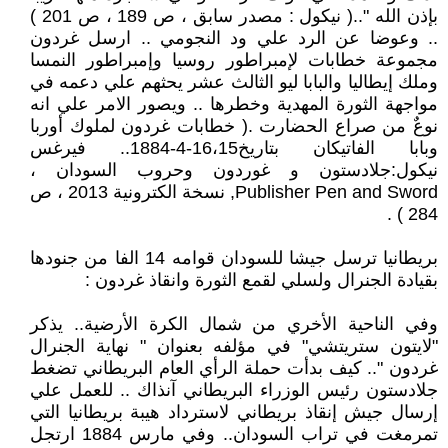
بإذن الله "..( نيكول : مصدر سابق ، ص 189 ، ص 201 )
.. وعوضا عن الرد علي ود النجومي .. ارسل غردون
مجموعة خطابات لإمبراطور روسيا وإمبراطور النمسا
وملك إيطاليا والبابا ليو الثالث عشر يحثهم علي دعمه في
مواجهة الثورة المهدية وخطرها .. ويصور الامر علي انه
نوعٌ من صراع الحضارت .( خطابات غردون لملوك أوربا
وبابا الفاتيكان بتاريخ16،15-4-1884.. فيرغس
نيكول:جلادستون و غوردون وحروب السودان ،
Publisher Pen and Sword, نسخة الكترونية 2013 ، ص
284 ) .
بريطانيا ترسل جيشا للسودان قوامه 14 الفا من جنودها
بقيادة الجنرال ولسلي لقمع الثورة وانقاذ غردون :
وفي الناحية الأخري من شمال الكرة الأرضية.. يذكر
"لايتون ستريتشي" في مؤلفه بعنوان " نهاية الجنرال
غردون ".. كيف بدأت حملة الرأي العام البريطاني تضغط
جلادستون رئيس الوزراء البريطاني آنذاك .. للعمل علي
إرسال جيش إنقاذ بريطاني لاسترداد هيبة بريطانيا التي
تمرمغت في تراب السودان.. وفي مارس 1884 ارتجل