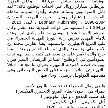
ابوشامة : مصدر سابق ، ص413 ) ..وعلق المؤرخ
البريطاني تشارلز رويال علي احداث ابوطليح قائلا: " لقد
قاتل السودانيون ببسالة عجيبة وأبدوا استهانة مذهلة
بالموت ".. ( تشارلز رويال : حروب المهدية، السودان
1884-1898 ، Leonaur Publishing ، لندن 2013 ،
ص364 ) .. استشهد من قوات المهدية عدد مقدر وكان
أبرزهم الامير الشجاع موسي ود حلو والذي ابر بوعده
للامام المهدي بغرس راية الثورة المهدية الخضراء في
قلب المربع الانجليزي ! واستشهد أيضاً الفارس محمد بن
الامير علي ود سعد والذي لم يبلغ العشرين بعد ! بينما
جرح والده الامير علي ود سعد في كتفه .. لقد الهم ثبات
السودانيين في "ابوطليح" الشاعر البريطاني السير هنري
نيوبولت فنظم قصيدته الشهيرة بعنوان Vitai Lampada
..التي ترثي ابياتها الحزينة قتلي الجيش البريطاني وفي
مقدمتهم الكولونيل برنيبي .. وجاء فيها:
ها هي رمال الصحراء قد تخضبت باللون الأحمر ..
حمراء هي .. بلون حطام المربع الانجليزي المنكسر !
لقد صمت المدفع .. و قُتِلَ الكولونيل !
قُتل الكولونيل .. قُتل الكولونيل !
( نيللاندز : مصدر سابق ، ص 126)