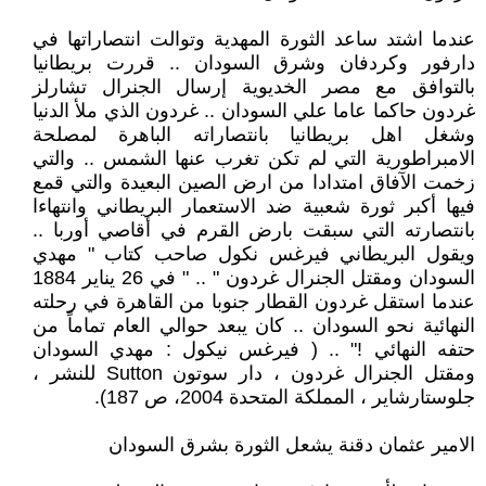
عندما اشتد ساعد الثورة المهدية وتوالت انتصاراتها في
دارفور وكردفان وشرق السودان .. قررت بريطانيا
بالتوافق مع مصر الخديوية إرسال الجنرال تشارلز
غردون حاكما عاما علي السودان .. غردون الذي ملأ الدنيا
وشغل اهل بريطانيا بانتصاراته الباهرة لمصلحة
الامبراطورية التي لم تكن تغرب عنها الشمس .. والتي
زخمت الآفاق امتدادا من ارض الصين البعيدة والتي قمع
فيها أكبر ثورة شعبية ضد الاستعمار البريطاني وانتهاءا
بانتصارته التي سبقت بارض القرم في أقاصي أوربا ..
ويقول البريطاني فيرغس نكول صاحب كتاب " مهدي
السودان ومقتل الجنرال غردون " .. " في 26 يناير 1884
عندما استقل غردون القطار جنوبا من القاهرة في رحلته
النهائية نحو السودان .. كان يبعد حوالي العام تماماً من
حتفه النهائي !" .. ( فيرغس نيكول : مهدي السودان
ومقتل الجنرال غردون ، دار سوتون Sutton للنشر ،
جلوستارشاير ، المملكة المتحدة 2004، ص 187).
الامير عثمان دقنة يشعل الثورة بشرق السودان