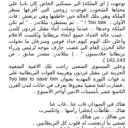
توجهت ( اي الملكة) الي مسكني الخاص كان باديا علي
محياها الشحوب فوجدت زوجتي التي أفزعها منظر
الملكة وهي بتلك الحالة حين خاطبتها وهي ترتعش : فات
الأوان .. Too late ! " .. ثم يستطرد نيللاندز .. " لم تكن
الملكة وحدها! .. عندما وصلت أنباء مقتل غردون للندن
..عمت حالة الحداد جميع أنحاء بريطانيا ونُكست الاعلام
وأعلن ذلك اليوم كيوم حداد قومي وسرعان ما تحولت
حالة الحزن العام الي غضب جارف موجه لرئيس وزراء
بريطانيا جلادستون " . ( نيللاندز: مصدر سابق ، ص
142،143 ).
وعلي المستوي الشعبي راجت تلك الاغنية الشعبية
الحزينة عن مقتل غردون وهزيمة القوات البريطانية علي
يد قوات الثورة المهدية بعنوان Too late to save him
..فصارت لحنا شعبيا معروفا يعزف في حانات لندن القرن
التاسع عشر بأمسيات الانس أواخر الأسبوع ..
هناك في السودان غاب عنا ..غاب عنا
هناك .. طأطأت إنجلترا رأسها .. وانكسرت
من هنالك .. من هنالك ..
تفشي نبأ ارتعشت له قلوب كل البريطانيين ..