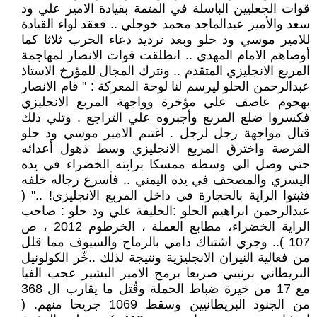
قوات الجعليين الباسلة في المتمة بقيادة الامير علي ود
سعد والأمير عبدالماجد محمد خوجلي .. فعقد لواء القيادة
للامير موسي ود حلو وبعد ترديد دعاء الحرب ثلاثا كما
أوصاهم الامام المهدي .. انطلقت قوات الانصار لمهاجمة
المربع الانجليزي المتقدم .. ونترك المجال للمؤرخ الاستاذ
عبدالرحمن الحلو ليرسم لنا لوحة المعركة : " قام الانصار
بهجوم عاصف علي مؤخرة وواجهة المربع الانجليزي
فكسروا ضلع المربع وأجبروه علي التراجع . وتلي ذلك
قتال مواجهة رجل لرجل . اغتنم الامير موسي ود حلو
الفرصة واخترق المربع الانجليزي وسط ذهول أعدائه
حتي وصل الي وسطه ممسكا برايته الخضراء في يده
اليسري والمصحف في يده اليمني .. فأسرع رجاله خلفه
فثبتوا الراية بالحجارة في داخل المربع الانجليزي! .." (
عبدالرحمن ابراهيم الحلو :الخليفة علي ود حلو : صاحب
الراية الخضراء، مطابع العملة ، الخرطوم 2012 ، ص
107 ).. وجري اشتباك دامي بالرماح والسيوف مما قلل
من فعالية النيران الانجليزية ونتيجة لذلك ..خّر الكولونيل
البريطاني برنيبي صريعا برمح الامير البشير عجب الفيا
مع 17 من خيرة ضباط الحملة وقُتل ما يقارب ال 368
من الجنود البريطانيين وسقط 1069 جريحا منهم. (