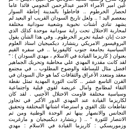
عُين امير الأمراء الامير عبدالرحمن النجومي قائدا عاما
لحصار الخرطوم .. فاحاطوا بالمدينة إحاطة السوار
بمعصم اليد ! .. ولعل تاريخ السودان القريب او البعيد لم
يشهد تنادي أشتات نخبوية وشعبية سودانية مختلفة
لمحاربة الاحتلال تحت راية سودانية موحدة كذلك الذي
حدث إبان عملية تحرير الخرطوم.. وفي هذا الشأن يقول
البروفيسور الامريكي ريتشارد ديكميجيان استاذ العلوم
السياسية بجامعة جنوب كاليفورنيا .. في سفره القيم
بعنوان ( كاريزما القيادة في الاسلام ، مهدي السودان ) : "
لقد كانت مقدرة المهدي علي مخاطبة وتحريك الجماهير
افضل مثال للبساطة والوضوح المطلوب .. في مجتمع
معقد ومتعدد الأعراق والثقافات كما هو حال السودان في
القرن التاسع عشر .. كانت الثورة المهدية تمثل نقطة
التقاء لمطامح وامال عريضة لقوي قبلية واجتماعية
وسياسية مختلفة قاومت الاحتلال الأجنبي . لقد كان
لكاريزما القيادة عند المهدي الدور الأكبر في تجاوز
تقاطعات تلك القوي و استرضاء اشتاتها المختلفة وتحقيق
التجانس والانصهار بينها ثم الوحدة الوطنية ومن ثم
الانتصار للثورة " .. ( ريتشارد ديكميجيان و مارغريت
وزموريسكي : كاريزما القيادة في الاسلام : مهدي