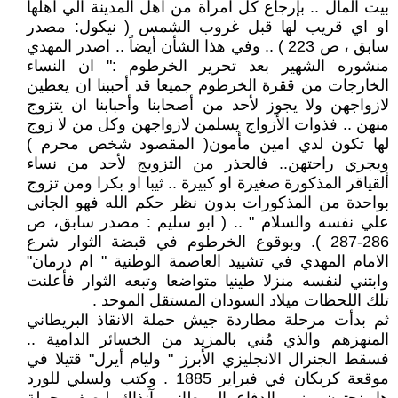
بيت المال .. بإرجاع كل امرأة من اهل المدينة الي اهلها
او اي قريب لها قبل غروب الشمس ( نيكول: مصدر
سابق ، ص 223 ) .. وفي هذا الشأن أيضاً .. اصدر المهدي
منشوره الشهير بعد تحرير الخرطوم :" ان النساء
الخارجات من ققرة الخرطوم جميعا قد أحببنا ان يعطين
لازواجهن ولا يجوز لأحد من أصحابنا وأحبابنا ان يتزوج
منهن .. فذوات الأزواج يسلمن لازواجهن وكل من لا زوج
لها تكون لدي امين مأمون( المقصود شخص محرم )
ويجري راحتهن.. فالحذر من التزويج لأحد من نساء
ألقياقر المذكورة صغيرة او كبيرة .. ثيبا او بكرا ومن تزوج
بواحدة من المذكورات بدون نظر حكم الله فهو الجاني
علي نفسه والسلام " .. ( ابو سليم : مصدر سابق، ص
286-287 ). وبوقوع الخرطوم في قبضة الثوار شرع
الامام المهدي في تشييد العاصمة الوطنية " ام درمان"
وابتني لنفسه منزلا طينيا متواضعا وتبعه الثوار فأعلنت
تلك اللحظات ميلاد السودان المستقل الموحد .
ثم بدأت مرحلة مطاردة جيش حملة الانقاذ البريطاني
المنهزهم والذي مُني بالمزيد من الخسائر الدامية ..
فسقط الجنرال الانجليزي الأبرز " وليام أيرل" قتيلا في
موقعة كربكان في فبراير 1885 . وكتب ولسلي للورد