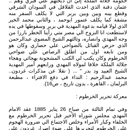
حكومة جلالة الملكة إليَّ ان ذبحتهم علي قبري وهم ..
عثمان دقنة الذي احدث القلاقل في السودان الشرقي
وقطع بينه وبين وبين بربر التي لا يكلف السفر منه
مشقة كما يكلف عتمور ابوحمد ، والثاني محمد الخير
الذي لولا قيامه بدعوة المهدية في بربر وسقوطها في يده
لاستطعت انا النزوح الي مصر متي رأينا الخطر بارزا من
وجه المهدي وانصاره، وثالثهم الشيخ المضوي عبدالرحمن
الذي حرض القبائل بالضواحي علي حصاري وكان هو
ومن تابعه اول من اطلق الرصاص علي ضواحي
الخرطوم وكان يكتب لي الكتب المشحونة بهجائي وهجاء
جلالة الملكة خلافا لمولاه المهدي ورابعهم أمير المهدية
الشيخ العبيد ود بدر " ... ( نقلا عن مذكرات غردون..
محمد عبدالرحيم : النداء في دفع الافتراء ، مطبعة
البرلمان ، القاهرة ، بدون تاريخ ، ص16).
معركة تحرير الخرطوم :
وفي تمام الثالثة من صباح 26 يناير 1885 عقد الامام
المهدي مجلس شوراه الأخير قبل تحرير الخرطوم مع
الخلفاء وكبار الأمراء وخلص الاجتماع الي ضرورة الهجوم
علي الخرطوم لتحريرها علي ضوء إصرار غردون علي