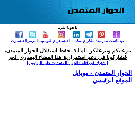
تابعونا على:
بودكاست
بنترست
تيلكرام
لينكدإن
الانستغرام
اليوتيوب
التويتر
الفيسبوك
تبرعاتكم وتبرعاتكن المالية تحفظ استقلال الحوار المتمدن،
فشاركونا في دعم استمرارية هذا الفضاء اليساري الحر
[اشترك في قناة ‫«الحوار المتمدن» على اليوتيوب]
الحوار المتمدن - موبايل
الموقع الرئيسي