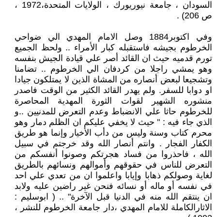
السودان ، جامعة نيوريورك ، الولايات المتحدة،1972 ،
ص 206) .
وفي اكتوبر1884 وصل الامام المهدي الي ضواحي
الخرطوم بجيشه فاستقبله كبار الأمراء .. ولحظ الجميع
تورم قدميه حيث ان القائد أصر علي قيادة الجيش بنفسه
وهو يمشي راجلا من كردفان الي الخرطوم .. تضامنا
وتشجيعا لبعض أنصاره من المشاة الذين لا يمتلكون جيادا
او دوابا للسفر. ولم يهدر القائد الكثير من الوقت فاصدر
منشوره الشهير لقوات الثورة المهدية المحاصرة
للخرطوم حاثا علي الانضباط وعدم التعرض للمدنيين ..و
الذي جاء فيه : " حيث لا يخفي عليكم ان الظلم دمار وهو
محرم كتاب وسنة وليس من دأب الأخيار وإنما هو طريق
الكفار الفجار . وانتم أنصار الله وقد خرجتم في سبيل
الله ، فاحذروا من فساد هجرتكم وصونوا أنفسكم من
التعرض للناس في حقوقهم وأموالهم ونسائهم بالطريق
لغاية وصولكم ذهابا وإيابا واعلموا ان من تعدي علي احد
في نفسه أو ماله أو نسائه فنحن غير راضين عليه ولابد
ان ينتقم الله منه في الدنيا قبل الآخرة" .. ( ابوسليم :
الاثارالكاملة للامام المهدي ،دار جامعة الخرطوم للنشر ،