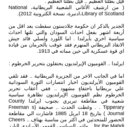
قُتِلَ بطلنا العظيم .. قُتِلَ بطلنا العظيم .
( من ارشيف الأغاني الشعبية البريطانية، National
Library of Scotland،ادنبرة، نسخة الكترونية 2012).
الجدير بالذكر ان حكومة جلادستون سقطت بعد اقل من
أربعة اشهر بفعل احداث السودان والتي تلتها احداث
سياسية اخري بأيرلندا . اما اللورد ولسلي قائد جيش
الانقاذ البريطاني المنهزم فقد عوقب بالحرمان من قيادة
اي قوة عسكرية الي حين مماته في 1913.
ايرلندا .. القوميون الإيرلنديون يحتفلون بتحرير الخرطوم :
اما في الجانب الاخر من الجزيرة البريطانية .. فقد تلقي
القوميون الأيرلنديون اخبار انتصارات الثورة السودانية
علي بريطانيا باحتفاءٍ مشهود .. ففي أعقاب تحرير
الخرطوم نظم القوميون الإيرلنديون تظاهرة سياسية
شعبية في مقاطعة تبريري بجنوب ايرلندا County
Tipperary . . وغطت الحدث .. صحيفة (Freeman s
Journal ) بتاريخ 18 ابريل 1885 فاشارت الي مقاطعة
الحضور للمتحدثين في اكثر من مناسبة بهتاف .. Cheers
for the Mahdi .. واثني السياسي القومي الأيرلندي البارز