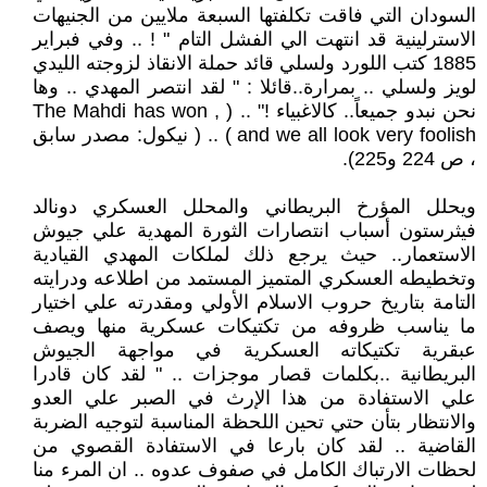
السودان التي فاقت تكلفتها السبعة ملايين من الجنيهات
الاسترلينية قد انتهت الي الفشل التام " ! .. وفي فبراير
1885 كتب اللورد ولسلي قائد حملة الانقاذ لزوجته الليدي
لويز ولسلي .. بمرارة..قائلا : " لقد انتصر المهدي .. وها
نحن نبدو جميعاً.. كالاغبياء !" .. ( The Mahdi has won ,
and we all look very foolish ) .. ( نيكول: مصدر سابق
، ص 224 و225).
ويحلل المؤرخ البريطاني والمحلل العسكري دونالد
فيثرستون أسباب انتصارات الثورة المهدية علي جيوش
الاستعمار.. حيث يرجع ذلك لملكات المهدي القيادية
وتخطيطه العسكري المتميز المستمد من اطلاعه ودرايته
التامة بتاريخ حروب الاسلام الأولي ومقدرته علي اختيار
ما يناسب ظروفه من تكتيكات عسكرية منها ويصف
عبقرية تكتيكاته العسكرية في مواجهة الجيوش
البريطانية ..بكلمات قصار موجزات .. " لقد كان قادرا
علي الاستفادة من هذا الإرث في الصبر علي العدو
والانتظار بتأن حتي تحين اللحظة المناسبة لتوجيه الضربة
القاضية .. لقد كان بارعا في الاستفادة القصوي من
لحظات الارتباك الكامل في صفوف عدوه .. ان المرء منا