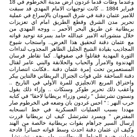
وعندما وطأت قدما غردون ارض مدينة الخرطوم في 18
فبراير 1884 .. كانت توجيهات الامام المهدي قد سبقت
للامير عثمان دقنة في شرق السودان بالإسراع في عملية
تحرير مدن الشرق وقطع الطريق امام اي تعزيزات
بريطانية عن طريق البحر الأحمر .. ووجه المهدي من
خلال منشوراته الامير عبدالله حامد بسرعة توحيد قواته
مع عثمان دقنة لتحقيق هذا الغرض.. واستجاب شيوخ
المجاذيب بقيادة الشيخ الجليل الطاهر المجذوب لنداءات
الثورة المهدية فقاتلوا في صفوفها.. كما تقاطر فرسان
الهدندوة والامرأر والحباب والحلانقة والبني عامر لقتال
المستعمرين تحت إمرة عثمان دقنة ..فكانت انتصارات
دقنة الساحقة علي قوات الجنرال البريطاني فالنتاين بيكر
واختراق المربع الانجليزي للمرة الأولي في التاريخ ..
وأعقب ذلك تحرير طوكر وسنكات .. وإزاء ذلك يقول
ونستون تشرتشل " رئيس وزراء بريطانيا لاحقا" في كتابه
حرب النهر : " احس غردون بان وضعه في الخرطوم صار
مهددا بسبب العمليات العسكرية في خط انسحابه
المفترض " ويسرد تشرتشل كيف ان بريطانيا قررت
إرسال السير جراهام بقوات بريطانية خالصة من الهند
وكيف ان عثمان دقنة احدث وسط قواته خسائراً فادحة
شملت خيرة الضباط البريطانيين ولم يخف تشرتشل