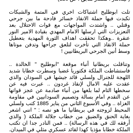
تلت ابوطليح اشتباكات اخري في المتمة والشبكات
تكبدت فيها حملة الانقاذ خسائر فادحة ما بين جرحي
وقتلي .. واشتدت المواجهات مع قوات الاحتلال بعد
التعزيزات التي ارسلها الامام المهدي بقيادة الامير النور
عنقرة ..وهكذا تحققت اهداف الثورة المهدية بتعطيل
حملة الانقاذ التي تأخرت لتلعق جراحها وتدفن موتاها
وسط أنين الجرحي البريطانيين !
وتناقلت بريطانيا أنباء موقعة "ابوطليح " الخالدة ..
فاستشاطت الملكة فكتوريا غضبا وسطرت خطابا شديد
اللهجة للجنرال ولسلي قائد جيشها في السودان والذي
عقدت عليه الامال لإنقاذ غردون .. عبرت فيه عن
سخطها التام لما بلغها من أنباء صادمة عن عجز قواتها
عن التقدم امام بسالة وتصميم السودانيين في مقاومة
الغزاة .. وفي الأسبوع الثاني من يناير 1885 كتب ولسلي
المحبط لزوجته في بريطانيا ما هو نصه : " انني اشعر
بغاية الحنق والضيق من خطاب جلالة الملكة ( والذي
أرفقه لك في هذه الرسالة) .. فمن النادر جدا ان تكتب
الملكة خطابا مؤذيا كهذا لقائد عسكري مثلي في الميدان.