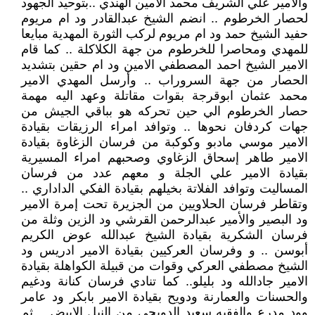
والأمير علي الشريف محمد الامين الهندي ..بتوحيد الجهود
لحصار الخرطوم .. انضم الشيخ عبدالقادر ود ام مريوم
حفيد الشيخ حمد ود ام مريوم لركب الثورة المهدية مبايعا
للمهدي ومحاصرا للخرطوم من جهة الكلاكلة .. كما قام
الامير الشيخ احمد المصطفي الامين ود ام حقين بتشديد
الحصار من جهة السروراب .. وأرسل المهدي الامير
محمد عثمان ابوقرجة بقوات مقاتلة وعهد اليه مهمة
حصار الخرطوم الي حين تحركه هو بباقي الجيش من
جهات كردفان نحوها .. وتوافد امراء الرزيقات بقيادة
الامير موسي مادبو وكوكبة من فرسان الزغاوة بقيادة
الامير طاهر إسحاق الزغاوي وصحبهم امراء المسيرية
بقيادة الامير علي الجلة و معهم عدد من فرسان
المساليت وتوافد الفلاتة بخيلهم بقيادة الفكي الداداري ..
وتقاطر فرسان الحلاويين من الجزيرة تحت إمرة الامير
ود البصير والأمير عبدالرحمن القرشي ود الزين وثلة من
فرسان الشكرية بقيادة الشيخ عبدالله عوض الكريم
أبوسن .. و وفرسان العركيين بقيادة الامير ادريس ود
الشيخ مصطفي العركي وقوات من قبيلة الكواهلة بقيادة
الامير جادالله ود بليلو.. كما تنادي فرسان كنانة ودغيم
والحسنات والعمارنة ودويح بقيادة الامير بابكر ود عامر
وود مدرع والفقيه سعيد الدويحي من النيل الابيض .. ثم