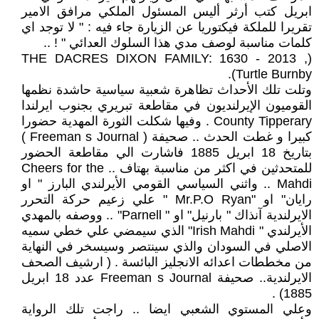
ابريل كتب أرثر أليس المسئول الملكي مرافق الامير
تقريرا للملكة فيكتوريا عن الزيارة جاء فيه : " لا توجد اي
كلمات مناسبة لوصف مدي هذا السلوك العدائي " ! ..
(THE DACRES DIXON FAMILY: 1630 - 2013 ,
Turtle Burnby).
وتلت تلك الأحداث تظاهرة شعبية سياسية حاشدة نظمها
القوميون الإيرلنديون في مقاطعة تبريري بجنوب ايرلندا
County Tipperary . وفيها شكلت الثورة المهدية حضورا
كبيرا و غطت الحدث .. صحيفة ( Freeman s Journal )
بتاريخ 18 ابريل 1885 فاشارت الي مقاطعة الحضور
للمتحدثين في اكثر من مناسبة بهتاف .. Cheers for the
Mahdi .. واثني السياسي القومي الأيرلندي البارز " او
رايان" او "Mr.P.O Ryan " علي زعيم حركة التحرر
الايرلندية آنذاك " بارنيل" او " Parnell" .. ووصفه بالمهدي
الأيرلندي " Irish Mahdi" الذي سيمضي علي خطي سميه
الاصلي في السودان والذي سينتصر وسيسخر في النهاية
من مخططات اعدائه الانجليز البائسة . ( ارشيف الصحف
الايرلندية.. صحيفة Freeman s Journal عدد 18 ابريل
1885) .
وعلي المستوي الشعبي ايضا .. راجت تلك الرواية