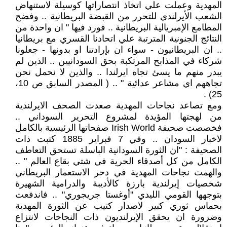
المهدية وعملت علي اتخاذ انتصاراتها كوسيلة لاستنهاض
الشعب الأيرلندي للتحرر من القبضة البريطانية .. وفضح
المطامع الإمبريالية البريطانية .. فورد فيها " ان واحدة من
النتائج الجنونية المترتبة علي اتحادنا القسري مع بريطانيا
.. ان البريطانيون - سواء ان بإرادتنا او بدونها - جعلونا
شركاء في المذابح المرتكبة بحق السودانيين .. الذين لم
يبدر منهم ما يسئ تجاه ايرلندا .. والذين لا نحمل نحن
تجاههم اي مشاعر عدائية " .. ( المصدر السابق ص 10،
25) .
ومع تصاعد نجاحات المهدية صعدت الصحف الايرلندية
من لهجتها المؤيدة لمشروع التحرير السوداني ..
فخصصت صحيفة Irish World صفحاتها الرئيسية بالكامل
لاخبار السودان .. وفي 7 فبراير 1885 كتبت ذات
الصحيفة : "ان الثورة السودانية الباسلة تستحق التعاطف
الكامل من كل أصدقاء الحرية في شتي بقاع العالم " ..
والهمت نجاحات المهدية في دحر الاستعمار البريطاني
شخصيات إيرلندية بارزة كالأديبة والدرامية الشهيرة
بتوجهها القومي الليدي "أوغستا جريجوري" .. فاندفعت
بحماس ثوري كبير لاصدار كتيب عن الثورة المهدية
وضرورة ان يحقق الإيرلنديون ذات النجاحات لانتزاع