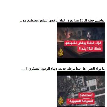
.. تفاصيل خطة الـ 15 بندا لغزة.. لماذا يرفضها نتنياهو ويصطدم مع
.. ما وراء الخبر | هل تبدأ مرحلة جديدة لإنهاء الوجود العسكري ال