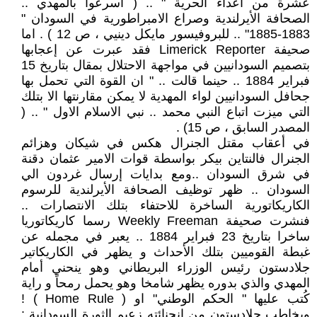
عشرة من أعداء الحرية " .. ( أسرعوا بالمهدي ..
الصحافة الأيرلندية وصراع الامبراطورية في السودان "
1883-1885" .. للبروفيسور مايكل دينيي ، ص 12 ) . اما
صحيفة Limerick Reporter فقد عبرت عن إعجابها
بتصميم السودانيين في مواجهة الاحتلال بمقال بتاريخ 15
فبراير 1884 .. حينما قالت .. " ان القوة التي تحمل بها
جحافل السودانيين لواء المهدية لا يمكن مقارنتها الا بتلك
التي ميزت اتباع النبي محمد .. نبي الاسلام الاول " .. (
المصدر السابق ، ص 15) .
في أعقاب مقتل الجنرال هكس في شيكان وهزائم
الجنرال فالنتاين بيكر بواسطة قوات الامير عثمان دقنة
في شرق السودان ..ومع بدايات إرسال غردون الي
السودان .. ظهر توظيف الصحافة الأيرلندية للرسوم
الكاريكاتورية الساخرة للاحتفاء بتلك الانتصارات ..
فنشرت صحيفة Weekly Freeman رسما كاريكاتوريا
ساخرا بتاريخ 23 فبراير 1884 .. يعبر في مجمله عن
غبطة القوميين بتلك الأحداث و يظهر في الكاريكاتير
جلادستون رئيس الوزراء البريطاني وهو ينحني أمام
المهدي والذي بدوره يظهر شامخا وهو يحمل رمحاً و راية
كُتب عليها " الحكم الوطني" او ( Home Rule ) !
ويخاطب جلادستون من انحنائته زعيم الثورة السودانية :