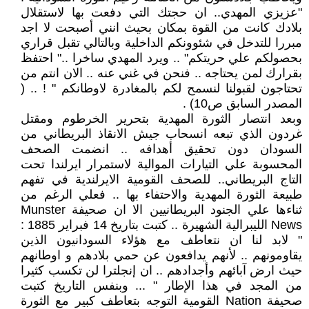
"عزيزي المهدي.. ان حجتك التي دفعت بها لاستقلال
بلادك كانت من القوة بمكان بحيث انني أصبحت لا اجد
مبررا للتدخل في شئوونكم الداخلية وبالتالي تقبل قراري
بحصولكم علي حريتكم" .. ويرد المهدي ساخرا .." احتفظ
بقرارك لمن يحتاجه .. فنحن في غني عنه .. الان انتم من
تحتاجون لقبولنا لنسمح لكم بالمغادرة لاوطانكم " ! .. (
المصدر السابق ص10) .
وبعد انتصار الثورة المهدية بتحرير الخرطوم ومقتل
غردون الذي تبعه انسحاب جيش الانقاذ البريطاني من
السودان دون تحقيق أهدافه .. انضمت الصحف
المحسوبة علي التيارات الموالية لاستمرار ايرلندا تحت
التاج البريطاني.. للصحف القومية الايرلندية في تفهم
طبيعة الثورة المهدية والاحتفاء بها .. فعلي الرغم من
ثناءها علي الجنود البريطانيين الا ان صحيفة Munster
News الليبرالية الشهيرة .. كتبت بتاريخ 14 فبراير 1885 :
" لابد لنا ان نتعاطف مع هؤلاء السودانيون الذين
يقاومونهم .. لأنهم يدافعون عن حمي بلادهم و اوطانهم
حيث ارض آبائهم وأجدادهم .. ان إنجلترا لن تكسب كثيرا
من المجد في هذا الإطار " ... وبنفس التاريخ كتبت
صحيفة Nation القومية التوجه بتعاطف كبير مع الثورة