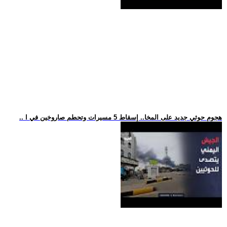
.. هجوم حوثي جديد على المخا.. إسقاط 5 مسيرات وتحطم صاروخين في ا