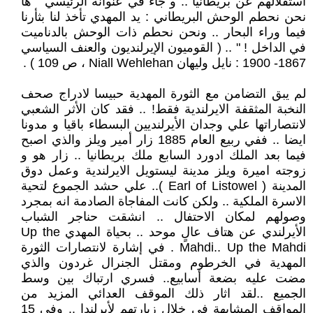
استقلالهم عن بريطانيا .. و جاء في عنوانه الرئيسي " ها
نحن نحطم الوحش البريطاني : يد المهدي تأخذ لنا بثأرنا
فيما وراء البحار .. ونحن نحطم ذات الوحش بالدناميت
في الداخل ! " .. ( القوميون الإيرلنديون والعنف السياسي
1867- 1900 : نايل وليهان Niall Wehlehan ، ص 109 ) .
لم يبق التضامن مع الثورة المهدية حبيسا لادراج صحف
النخبة المثقفة الايرلندية فقط! .. فقد كان الأثر الشعبي
لانتصاراتها علي وجدان الأيرلنديين البسطاء باقيا و مدونا
ايضا .. ففي ربيع العام 1885 زار أمير ويلز والذي اصبح
فيما بعد الملك ادورد السابع ملك بريطانيا .. زار هو و
زوجته اميرة ويلز مدينة ليستويل الايرلندية وعمل دوق
المدينة ( Earl of Listowel ).. علي حشد الجموع لتحية
الاسرة الملكية .. ولكن كانت المفاجاة الصادمة انه بمجرد
وصولهم لمكان الاحتفال .. انشقت حناجر الشباب
الأيرلندي عن هتاف عالٍ موحد .. بحياة المهدي Up the
Mahdi.. Up the Mahdi . في إشارة لانتصارات الثورة
المهدية في الخرطوم ومقتل الجنرال غردون والذي
مضت عليه بضعة أسابيع.. فسري ارتباك بين وسط
الجميع ..لقد اثار ذلك الموقف العدائي المزيد من
المواقف المشابهة في خلال زيارتهم لأيرلندا .. وفي 15