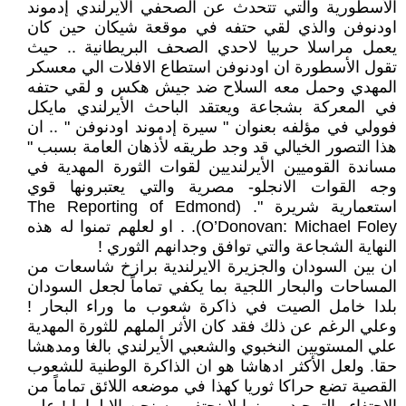
الأسطورية والتي تتحدث عن الصحفي الأيرلندي إدموند
اودنوفن والذي لقي حتفه في موقعة شيكان حين كان
يعمل مراسلا حربيا لاحدي الصحف البريطانية .. حيث
تقول الأسطورة ان اودنوفن استطاع الافلات الي معسكر
المهدي وحمل معه السلاح ضد جيش هكس و لقي حتفه
في المعركة بشجاعة ويعتقد الباحث الأيرلندي مايكل
فوولي في مؤلفه بعنوان " سيرة إدموند اودنوفن " .. ان
هذا التصور الخيالي قد وجد طريقه لأذهان العامة بسبب "
مساندة القوميين الأيرلنديين لقوات الثورة المهدية في
وجه القوات الانجلو- مصرية والتي يعتبرونها قوي
استعمارية شريرة ". (The Reporting of Edmond
O’Donovan: Michael Foley). . او لعلهم تمنوا له هذه
النهاية الشجاعة والتي توافق وجدانهم الثوري !
ان بين السودان والجزيرة الايرلندية برازخ شاسعات من
المساحات والبحار اللجية بما يكفي تماماً لجعل السودان
بلدا خامل الصيت في ذاكرة شعوب ما وراء البحار !
وعلي الرغم عن ذلك فقد كان الأثر الملهم للثورة المهدية
علي المستويين النخبوي والشعبي الأيرلندي بالغا ومدهشا
حقا. ولعل الأكثر ادهاشا هو ان الذاكرة الوطنية للشعوب
القصية تضع حراكا ثوريا كهذا في موضعه اللائق تماماً من