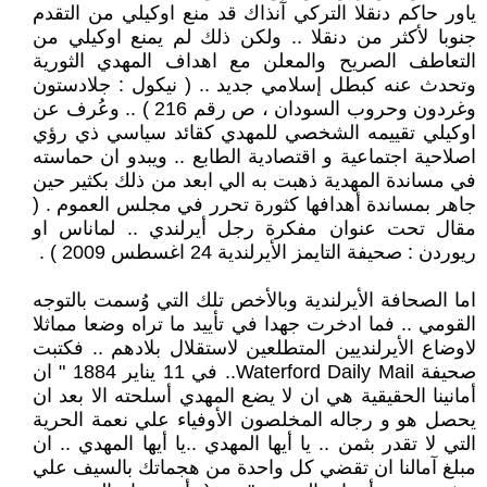
ياور حاكم دنقلا التركي آنذاك قد منع اوكيلي من التقدم
جنوبا لأكثر من دنقلا .. ولكن ذلك لم يمنع اوكيلي من
التعاطف الصريح والمعلن مع اهداف المهدي الثورية
وتحدث عنه كبطل إسلامي جديد .. ( نيكول : جلادستون
وغردون وحروب السودان ، ص رقم 216 ) .. وعُرف عن
اوكيلي تقييمه الشخصي للمهدي كقائد سياسي ذي رؤي
اصلاحية اجتماعية و اقتصادية الطابع .. ويبدو ان حماسته
في مساندة المهدية ذهبت به الي ابعد من ذلك بكثير حين
جاهر بمساندة أهدافها كثورة تحرر في مجلس العموم . (
مقال تحت عنوان مفكرة رجل أيرلندي .. لماناس او
ريوردن : صحيفة التايمز الأيرلندية 24 اغسطس 2009 ) .
اما الصحافة الأيرلندية وبالأخص تلك التي وُسمت بالتوجه
القومي .. فما ادخرت جهدا في تأييد ما تراه وضعا مماثلا
لاوضاع الأيرلنديين المتطلعين لاستقلال بلادهم .. فكتبت
صحيفة Waterford Daily Mail.. في 11 يناير 1884 " ان
أمانينا الحقيقية هي ان لا يضع المهدي أسلحته الا بعد ان
يحصل هو و رجاله المخلصون الأوفياء علي نعمة الحرية
التي لا تقدر بثمن .. يا أيها المهدي ..يا أيها المهدي .. ان
مبلغ آمالنا ان تقضي كل واحدة من هجماتك بالسيف علي