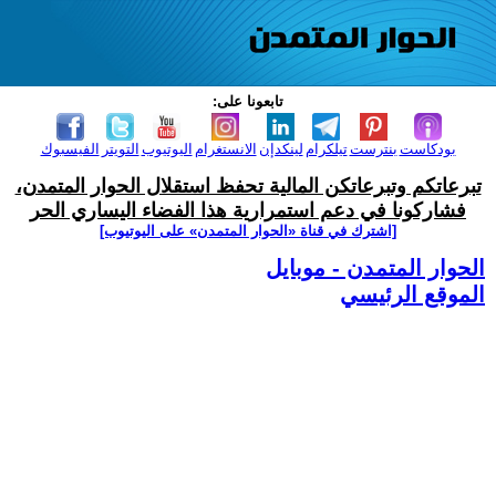
تابعونا على:
بودكاست
بنترست
تيلكرام
لينكدإن
الانستغرام
اليوتيوب
التويتر
الفيسبوك
تبرعاتكم وتبرعاتكن المالية تحفظ استقلال الحوار المتمدن،
فشاركونا في دعم استمرارية هذا الفضاء اليساري الحر
[اشترك في قناة ‫«الحوار المتمدن» على اليوتيوب]
الحوار المتمدن - موبايل
الموقع الرئيسي