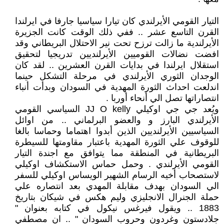
التيار القومي الأيرلندي كان تيارا سياسيا جارفا في ايرلندا
القرن التاسع عشر .. ففي ذلك الوقت كانت الجزيرة
الأيرلندية ما زالت ترزح تحت نير الاحتلال البريطاني وقد
افضت نضالات القوميين الأيرلنديين تدريجيا لتحقيق
استقلال ايرلندا في بدايات القرن العشرين .. لقد كان
الوجدان الثوري الأيرلندي في مرحلة التشكل حينما
اندلعت احداث الثورة المهدية في السودان وبدأت أنباء
انتصاراتها تصل الي أنحاء أوربا .
ويُعد جي جي اوكيلي JJ O kelly السياسي القومي
الأيرلندي البارز و والعضو البرلماني .. من اوائل
السياسيين الأيرلنديين الذين أبدوا اهتماما وحماسا بالغا
للوقوف علي الثورة المهدية باعتبار مقاومتها للسيطرة
البريطانية في المنطقة مما يتوافق مع اجندة التيار
القومي الأيرلندي . وحمل حماس الاستكشاف اوكيلي
لاستصحاب أخيه الرسام الشهير الويساس اوكيلي للسفر
الي السودان بهدف مقابلة المهدي بعد انتصاره علي
حملة الجنرال الانجليزي وليم هكس في شيكان بتاريخ
1883 .. ويقول فيرغس نيكول في كتابه بعنوان "
جلادستون وغردون وحروب السودان " .. ان مصطفي