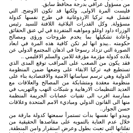
من مسؤول عراقي بدرجة محافظ سابق.
فليست المرة الاولى, ولكنها قد تكون الاوضح, التي
تفشل فيه تركيا الاردوغانية في طرح نفسها كدولة
مسؤولة, وكل القدرات البلاغية اللافتة للسيد رئيس
الوزراء داود اوغلو ومواهبه المتفردة في لي عنق الحقائق
واعادة تشكيلها بما يخدم طروحات ورؤى ومصالح
حكومته ..يبدو انها لم تكن كافية هذه المرة في ابعاد
الصورة التي تزداد رسوخا في اذهان المجتمع الدولي عن
بلاده كدولة مؤزمة مؤرقة للامن والسلم الاقليمي ..
فقد يكون من الصعب على المراقب توقع المدى الذي
تستطيع فيه تركيا الابقاء على وضعها ضمن المنظومة
الدولية وهي ترسم سياساتها الامنية والاقتصادية بناء على
منظومة معقدة ومتشابكة من المصالح والعلاقات مع
العديد التنظيمات الارهابية و شبكات النهب والتهريب في
ممارسة اقرب الى تقنيات عصابات الجريمة المنظمة
منها الى القانون الدولي ومباديء الامم المتحدة وعلاقات
حسن الجوار..
ويبدو انها نفسها بدأت تستمرأ سمعتها كدولة مارقة من
خلال عدم العناية بالتمويه على مقاصدها الحقيقية من
تفلتاتها التي تعبث بطول وعرض استقرار وامن المنطقة,