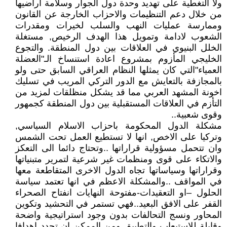
ولا التغطية على تهديد وحدة دول الجوار وسلامة اراضيها
من خلال دعم التنظيمات والاحزاب الخارجة عن القانون
وممارسة عمليات النهب والسلب لخيرات ومقدرات
الشعوب لادامة وتمويل هذا الهدف الرخيص, مستغلة
الخلل البنيوي في العلاقات بين دول المنطقة. والتجوع
الخليجي المأزوم بمشروع اعادة استنساخ الـ"العضلة
العمياء"التي كان يمثلها النظام العراقي السابق حتى ولو
بالمجازفة بالتعايش مع الدور التركي المريب في تسليك
اخونة المشهد العربي مما قد يشكل منظلقات لمزيد من
التأزم في العلاقات المستقبلية بين دول المنطقة كجمهور
وقوى شعبية..
مشكلة الدول المحكومة باحزاب الاسلام السياسي,
وتركيا على الاخص, انها لا تستطيع العمل تحت الشمس
وان تتحمل مسؤولية قراراتها ..وتحتاج دائما الى التعكز
والاتكاء على قوى ومنظمات غير شرعية لتمرير متبنياتها
وقراراتها وسياساتها تجاه الدول الاخرى المتقاطعة معها
في المواقف ..والمشكلة الاعظم في انها تعتمد سياسة
الحلول –او التعقيدات-مفتوحة النهايات انفتاح الصحراء
القفر على الافق البعيد..فهي تستمر في التحشيد وتكوين
المحاور ونسج التحالفات بدون وجود استراتيجية واضحة
وقابلة للاستيعاب والتطبيق ومن الممكن ان تحدد اهدافا