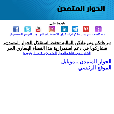
تابعونا على:
بودكاست
بنترست
تيلكرام
لينكدإن
الانستغرام
اليوتيوب
التويتر
الفيسبوك
تبرعاتكم وتبرعاتكن المالية تحفظ استقلال الحوار المتمدن،
فشاركونا في دعم استمرارية هذا الفضاء اليساري الحر
[اشترك في قناة ‫«الحوار المتمدن» على اليوتيوب]
الحوار المتمدن - موبايل
الموقع الرئيسي