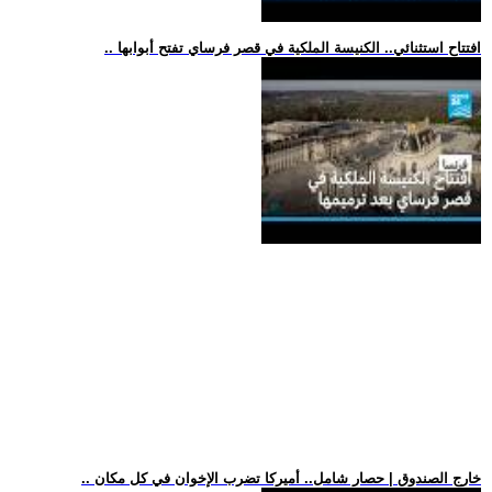
.. افتتاح استثنائي.. الكنيسة الملكية في قصر فرساي تفتح أبوابها
.. خارج الصندوق | حصار شامل.. أميركا تضرب الإخوان في كل مكان