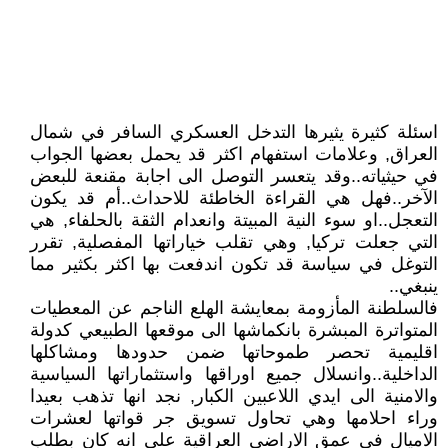
اسئلة كثيرة يثيرها التدخل العسكري السافر في شمال
العراق, وعلامات استفهام اكثر قد يحمل بعضها الجواب
في حيثياته..وقد يتعسر التوصل الى اجابة مقنعة للبعض
الآخر..فهل هي القراءة الخاطئة للاحداث..أم قد يكون
التعجل..او سوء النية المبيتة وانعدام الثقة بالحلفاء, هي
التي جعلت تركيا, وهي تقلب خياراتها المفصلية, تقرر
التوغل في سياسة قد تكون اندفعت بها اكثر بكثير مما
ينبغي..
فالسلطنة المأزومة بمعايشة الهلع الناجم عن المعطيات
المتواترة المبشرة بانكماشها الى موقعها الطبيعي كدولة
اقليمية تحصر طموحاتها ضمن حدودها ومشاكلها
الداخلية..وانسلال جميع اوراقها واستثماراتها السياسية
والامنية الى ايدي اللاعبين الكبار, نجد انها تذهب بعيدا
وراء احلامها وهي تحاول تسويق جر قواتها لعشرات
الاميال في عمق الاراضي العراقية على انه كان بطلب