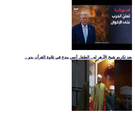
.. بعد تكريم شيخ الأزهر له.. الطفل أنس يبدع في تلاوة القرآن بدو