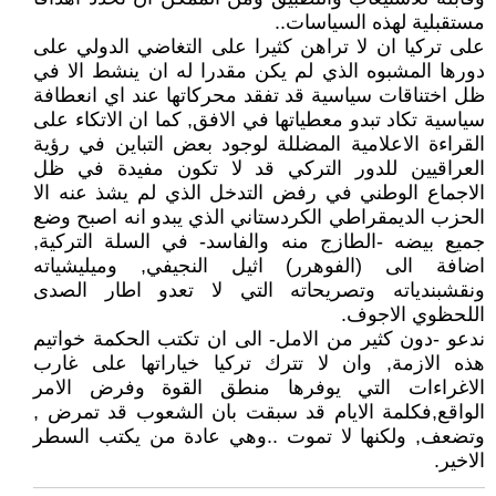
مستقبلية لهذه السياسات..
على تركيا ان لا تراهن كثيرا على التغاضي الدولي على
دورها المشبوه الذي لم يكن مقدرا له ان ينشط الا في
ظل اختناقات سياسية قد تفقد محركاتها عند اي انعطافة
سياسية تكاد تبدو معطياتها في الافق, كما ان الاتكاء على
القراءة الاعلامية المضللة لوجود بعض التباين في رؤية
العراقيين للدور التركي قد لا تكون مفيدة في ظل
الاجماع الوطني في رفض التدخل الذي لم يشذ عنه الا
الحزب الديمقراطي الكردستاني الذي يبدو انه اصبح وضع
جميع بيضه -الطازج منه والفاسد- في السلة التركية,
اضافة الى (الفوهرر) اثيل النجيفي, وميليشياته
ونقشبندياته وتصريحاته التي لا تعدو اطار الصدى
اللحظوي الاجوف.
ندعو -دون كثير من الامل- الى ان تكتب الحكمة خواتيم
هذه الازمة, وان لا تترك تركيا خياراتها على غارب
الاغراءات التي يوفرها منطق القوة وفرض الامر
الواقع,فكلمة الايام قد سبقت بان الشعوب قد تمرض ,
وتضعف, ولكنها لا تموت ..وهي عادة من يكتب السطر
الاخير.