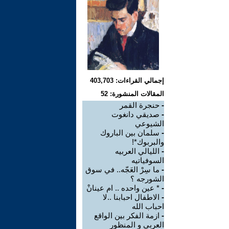
إجمالي القراءات: 403,703
المقالات المنشورة: 52
-
حنجرة القمر
-
صديقي دانغوت
الشيوعي
-
سلمان بين الباروك
والبربوك*!
-
الليالي العربيه
السوفياتيه
-
ما سِرْ العَجّه.. في سوق
الشورجه ؟
-
* عين واحده .. ام عينانْ
-
الاطفال احبابنا ..لا
احباب الله
-
ازمة الفكر بين الواقع
العربي و المنظور