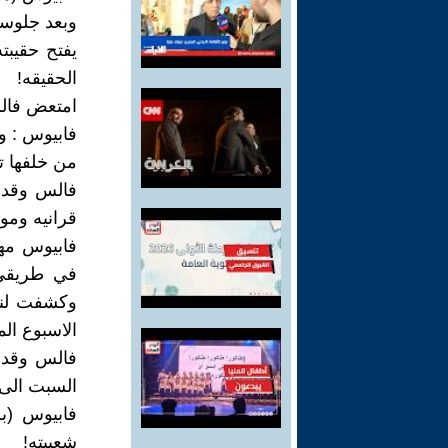
وبعد جلوسه
يفتح حقيبت
الحقيقه!
امتعض فالس
فابيوس : وان
من خلفها ت
فالس وقد ن
قرانيه ومو
فابيوس مه
في طريقي 
وكشفت لنا
الاسبوع ال
فالس وقد ب
السبت الى 
فابيوس (ب
شعبيته!