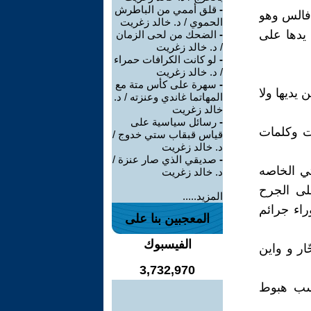
-
قلق أممي من الباطرش
فالس وهو
الحموي / د. خالد زغريت
 يدها على
-
الضحك من لحى الزمان
/ د. خالد زغريت
-
لو كانت الكرافات حمراء
/ د. خالد زغريت
-
سهرة على كأس متة مع
 يديها ولا
المهاتما غاندي وعنزته / د.
خالد زغريت
-
رسائل سياسية على
ات وكلمات
قياس قبقاب ستي خدوج /
د. خالد زغريت
-
صديقي الذي صار عنزة /
ي الخاصه
د. خالد زغريت
لى الجرح
المزيد.....
اء جرائم
المعجبين بنا على
الفيسبوك
ار و واين
3,732,970
بسب هبوط