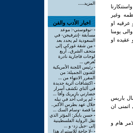
المزيد.....
استنكارنا
نظمه وغير
اخبار الأدب والفن
 عرقيه او
-
-نوفوستي-: موعد
والى يومنا
مسابقة -إنترفيجن- في
 عقيده او
السعودية لم يحدد بعد
-
من شقة غوركي إلى
متحف الشرق.. أربع
لوحات قاجارية نادرة
تُعرض ...
-
رئيس اللجنة الأمريكية
للفنون الجميلة: من
المقرر الانتهاء من ...
-
اكتشافات أثرية جديدة
في ألتاي تكشف أسرار
حضارتي بازيريك وأفا ...
ال باريس
-
لم يرغب أحد في نيله
خلال عهد بطرس الأكبر..
اتمنى ان
ما قصة -وسام السك ...
-
حسن بايكر: المؤثر الذي
نقل الرواية الفلسطينية
امر هام و
إلى -جيل زد- و ...
-
-لا حاجة للاستيراد هذا