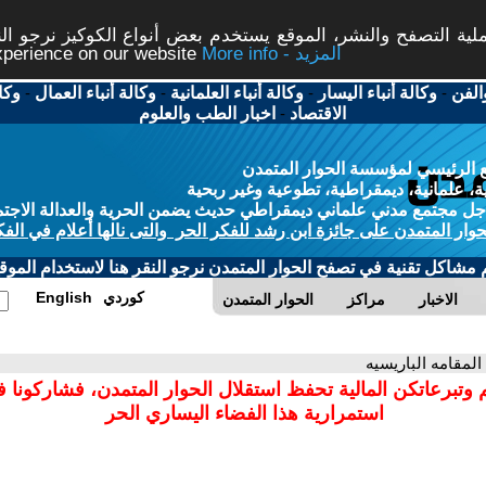
ة التصفح والنشر، الموقع يستخدم بعض أنواع الكوكيز نرجو النق
More info - المزيد
experience on our website
الفن
-
وكالة أنباء اليسار
-
وكالة أنباء العلمانية
-
وكالة أنباء العمال
-
وكا
الاقتصاد
-
اخبار الطب والعلوم
 الرئيسي لمؤسسة الحوار المتمدن
، علمانية، ديمقراطية، تطوعية وغير ربحية
ل مجتمع مدني علماني ديمقراطي حديث يضمن الحرية والعدالة الاجتم
حوار المتمدن على جائزة ابن رشد للفكر الحر والتى نالها أعلام في الفك
م مشاكل تقنية في تصفح الحوار المتمدن نرجو النقر هنا لاستخدام الموقع
كوردي
English
الاخبار
مراكز
الحوار المتمدن
 المقامه الباريسيه
 وتبرعاتكن المالية تحفظ استقلال الحوار المتمدن، فشاركونا 
استمرارية هذا الفضاء اليساري الحر