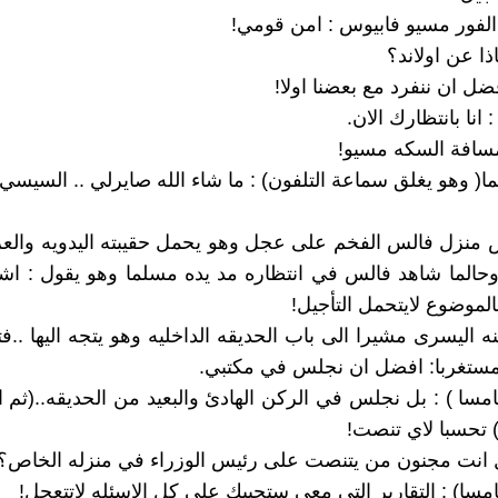
الفور مسيو فابيوس : امن قومي!
ا عن اولاند؟
ضل ان ننفرد مع بعضنا اولا!
 انا بانتظارك الان.
سافة السكه مسيو!
ا( وهو يغلق سماعة التلفون) : ما شاء الله صايرلي .. السيسي 
 منزل فالس الفخم على عجل وهو يحمل حقيبته اليدويه والع
وحالما شاهد فالس في انتظاره مد يده مسلما وهو يقول : ا
الموضوع لايتحمل التأجيل!
ه اليسرى مشيرا الى باب الحديقه الداخليه وهو يتجه اليها ..ف
مستغربا: افضل ان نجلس في مكتبي.
مسا ) : بل نجلس في الركن الهادئ والبعيد من الحديقه..(ثم
 تحسبا لاي تنصت!
 انت مجنون من يتنصت على رئيس الوزراء في منزله الخاص؟
مسا) : التقارير التي معي ستجيبك على كل الاسئله لاتتعجل!