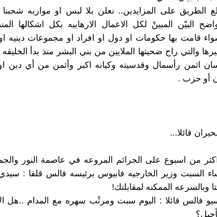
ع الطريق على المزايدين.. نعلن بلا لبس او مواربه شجبنا و
اضح البيّن المبينْ لكل الاعمال الارهابيه بكل اشكالها الم
اء قامت بها حكومات او دول او افراد او مجموعات دينيه او
رها والتي راح ضحيتها الملايين من بني البشر منذ بدأ الخليقه 
نسان اثمن رأسمال وقدسيته وكيانه اكبر وأثمن من أي دين او
 أو حزب .
حيران قائلا...
كثر من اسبوع على الجرائم المروعه في عاصمة النور والجم
ء السبت وزير الخارجيه فابيوس برئيسه فالس قلقا : سيدي 
وبالسرعه الممكنه لمقابلتك!
 فالس قائلا : اليوم سبت ومرتْب سهره مع المدام ..هل ال
أجيل؟