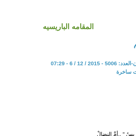
المقامه الباريسيه
20 / 12 / 6 - 07:29
ات ساخرة
يسُ " ..أمَّ النضالْ