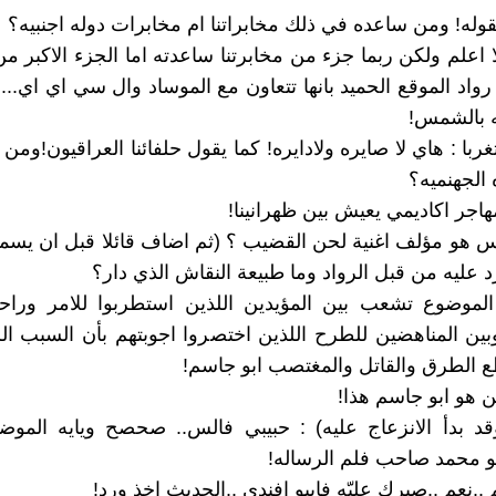
وله! ومن ساعده في ذلك مخابراتنا ام مخابرات دوله اجنبيه؟
 اعلم ولكن ربما جزء من مخابرتنا ساعدته اما الجزء الاكبر من 
واد الموقع الحميد بانها تتعاون مع الموساد وال سي اي اي... و
ه بالشمس!
با : هاي لا صايره ولادايره! كما يقول حلفائنا العراقيون!وم
 الجهنميه؟
هاجر اكاديمي يعيش بين ظهرانينا!
س هو مؤلف اغنية لحن القضيب ؟ (ثم اضاف قائلا قبل ان يسم
د عليه من قبل الرواد وما طبيعة النقاش الذي دار؟
الموضوع تشعب بين المؤيدين اللذين استطربوا للامر وراحو
بين المناهضين للطرح اللذين اختصروا اجوبتهم بأن السبب ا
 الطرق والقاتل والمغتصب ابو جاسم!
 هو ابو جاسم هذا!
قد بدأ الانزعاج عليه) : حبيبي فالس.. صحصح ويايه الموض
و محمد صاحب فلم الرساله!
..نعم ..صبرك عليّه فابيو افندي ..الحديث اخذ ورد!