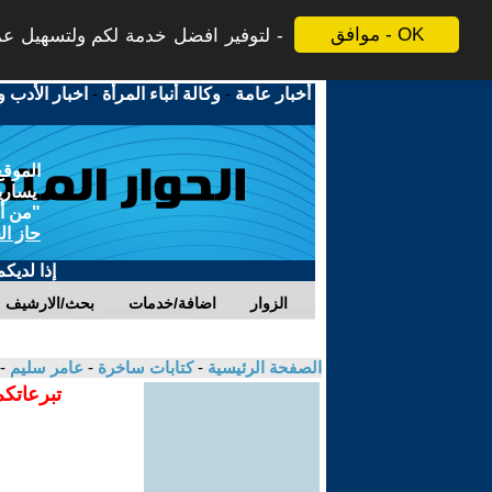
موافق - OK
لتوفير افضل خدمة لكم ولتسهيل عملي
أخبار عامة
-
وكالة أنباء المرأة
-
اخبار الأدب و
الموقع
يسارية
"من أج
حاز ال
إذا لديك
الزوار
اضافة/خدمات
بحث/الارشيف
الصفحة الرئيسية
-
كتابات ساخرة
-
عامر سليم
-
تبرعاتكم