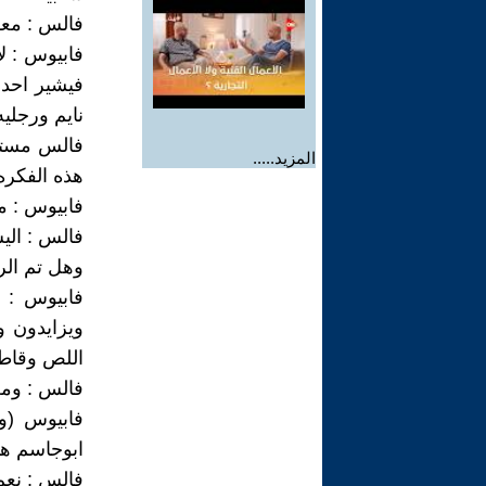
فالس : معق
فابيوس : لا
فيشير احد ر
نايم ورجلي
فالس مستغر
المزيد.....
هذه الفكره
فابيوس : م
فالس : الي
وهل تم الر
فابيوس : 
ويزايدون و
اللص وقاطع
فالس : ومن
فابيوس (و
ابوجاسم ه
فالس : نعم 