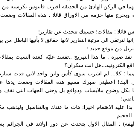
ما في الركن الهادئ من الحديقه اقترب فابيوس بكرسيه من 
ه ويخرج منها حزمه من الاوراق قائلا : هذه المقالات وضعت
 قائلا : مقالات! حسبتك تتحدث عن تقارير!
ها لترتقي الى مرتبة التقارير لانها حقائق لا يأتيها الباطل من بين
نزيل من موقع حميد !
فذ صبره : ما هذا التهريج ..تفسد عليّه كعدة السبت بمقال
اقع الكترونيه...هل انت سكران؟
تما : كلا... لم اشرب سوى كأس واين واحد لاني قدت سيارت
اليك! اعطيني صبرك مسيو هذه المقالات وضعت يدها ع
 بكل وضوح ملابسات ودوافع بل وحتى الجهات التي تقف ور
ماضي!
دا عليه الاهتمام اخيرا: هات ما عندك وبالتفاصيل وليذهب محّ
الجحيم.
لهفه) : المقال الاول يتحدث عن دور اولاند في الجرائم 