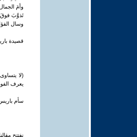
وأمَ الجمال.
تَذوَّبَ فوقَ 
وسال الفؤاد
قصيدة باري
(لا يتساوى
يعرف الفوز 
سأم باريس..
نفتتح مقالنا 