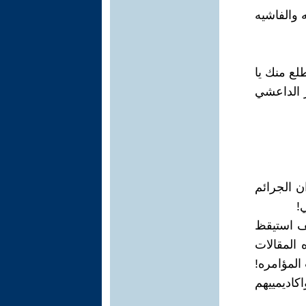
 والفاشيه
لع منك يا
 الداعشي
ن الجرائم
!
هف استيقظ
 المقالات
المؤامره!
كاديمييهم