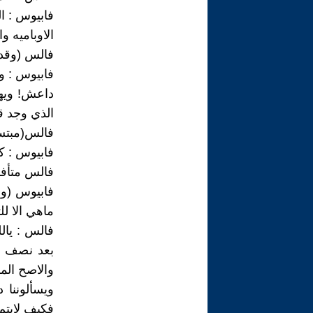
فابيوس : ال
الاوباميه و
فالس (وقد ب
فابيوس : و
داعش! ويهت
الذي وجد 
فالس(مبتس
فابيوس : كل
فالس متأففاً
فابيوس (وه
ماهي الا ل
فالس : يال
بعد نصف قر
والاصح المق
ويسألوننا 
فكيف لايتم