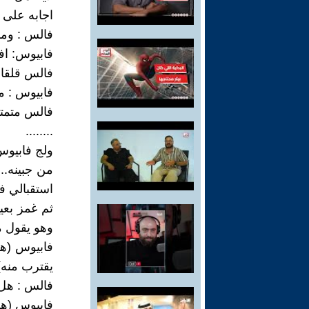
اجابه على 
فالس : وماذ
فابيوس: اف
فالس قلقا :
فابيوس : م
فالس متمتم
........
ولج فابيوس
من جبينه..
استقبالي ف
ثم غمز بعين
وهو يقول 
فابيوس (ها
يقترب منه)
فالس : هل
فابيوس (ها