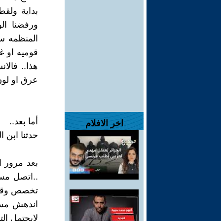
بداية ولقط
ورفضنا الو
المنظمه سو
قوميه او غي
هذا.. فالا
عرق او لون
أما بعد..
اخر الافلام
حدثنا ابن ال
بعد مرور ا
..اتصل مسا
تخصص وقتا 
اندهش مسيو
لايحتمل الت