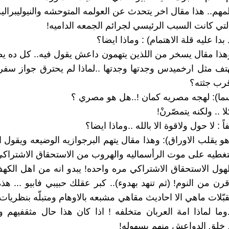
مهم.. هذا مقال اخر يتحدث عن العولمه المتوحشه والنيوليبراليه
التي كانت السبب الرئيسي لجرائم الجمعه الداميه!
دا عليه قلة الاهتمام) : وماذا ايضا؟
هذا مقال يسخر من اللذين يتهمون داعش يقول فيه.. كل ده يط
ف مثل ارخميدس وجدتها وجدتها ..لماذا لم يحترق جواز سفر
قرب جثته؟
ما): لهجه مصريه كمان !..هل هو مصري ؟
ا .. ولكنه يتمصّرنْ!
 : لا حول ولاقوة الا بالله ..وماذا ايضا؟
و يقلب الاوراق): وهذا مقال يتهم البرجوازيه الوضيعه ويقول ا
لتغطيه على موت الرأسماليه والهروب من الاستحقاق الاشتراكي
لهول الاستحقاق الاشتراكي مره واحده! يبدو انه من اهل الك
ن من النوم! (ثم تنهد بهدوء).. كبر عقلك حبيبي فابيو ... هذه
بّلات ماهي الا احاديث مقاهي مشبعه بالاوهام ومتبلّه بنظريات 
دوما لماذا امة العربان متخلفه ! اذا كان هذا حال مثقفيهم وا
 خلق الدواعش منهم بسهوله!