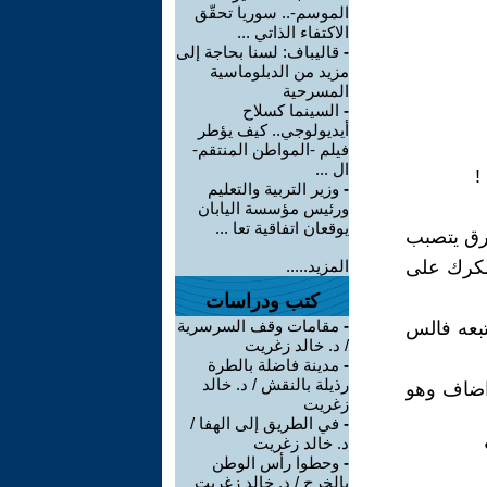
الموسم-.. سوريا تحقّق
الاكتفاء الذاتي ...
-
قاليباف: لسنا بحاجة إلى
مزيد من الدبلوماسية
المسرحية
-
السينما كسلاح
أيديولوجي.. كيف يؤطر
فيلم -المواطن المنتقم-
ال ...
!
-
وزير التربية والتعليم
ورئيس مؤسسة اليابان
يوقعان اتفاقية تعا ...
رق يتصبب
شكرك على
المزيد.....
كتب ودراسات
-
مقامات وقف السرسرية
تبعه فالس
/ د. خالد زغريت
-
مدينة فاضلة بالطرة
رذيلة بالنقش / د. خالد
 اضاف وهو
زغريت
-
في الطريق إلى الهفا /
د. خالد زغريت
-
وحطوا رأس الوطن
بالخرج / د. خالد زغريت