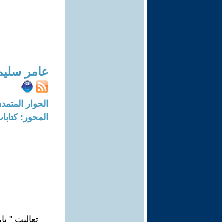
عامر سليم
الحوار المتمدن-العدد: 5006 - 15
المحور: كتاب
تعاليتِ " بار