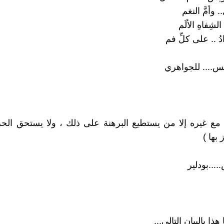
. وأمَّ النغم
الشِفاهِ الألَم
ُ .. على كلِّ فم
س.... للجواهري
 مع غيره إلا من يستطيع البرهنة على ذلك ، ولا يستحق الحر
بها )
...بودلير
هذا بالبيان التالي...