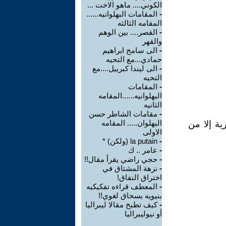
الكوني.... ماهو الاخت ...
-
المقامات البهلوانيه......
المقامه الثالثه
-
القصر.... بين الوهم
والقهر
-
الى سامح ابراهيم
حمادي...مع التحيه
-
الى ليندا كبرييل....مع
التحيه
-
المقامات
البهلوانيه......المقامه
الثانيه
-
مقامات الشاطر حسن
البهلوان..... المقامه
ية إلا من
الاولى
-
la putain (ولكن) *
-
عامر .. ك
-
حجي راضي يقرأ مقال!!
-
نزهة المشتاق في
اختراق النفاق!
-
المعطف قراءه تفكيكيه
بنيويه بسحاق لغوي!!
-
كيف تطبخ مقالا ليبراليا
أو نيوليبراليا