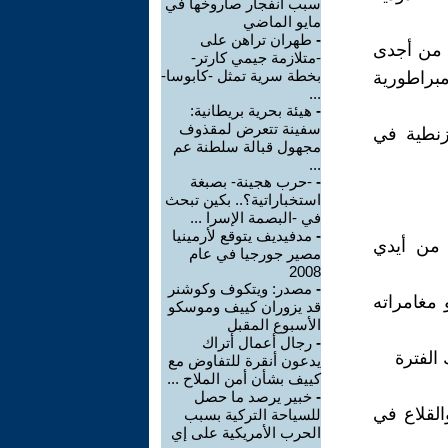
سبب انفجار صاروخها في
مايو الماضي
-
طهران تراهن على
ة من أجدى
-متلازمة جيمي كارتر-
بخطة سرية تمثل -كابوسا-
مبراطورية
...
-
هيئة بحرية بريطانية:
سفينة تتعرض لمقذوف
يزنطية في
مجهول قبالة سلطنة عم
...
-
-حرب هجينة- بصبغة
استخباراتية؟.. بكين تبحث
في -البصمة الإسرا ...
-
مدفيديف يتوقع لأرمينيا
 من أيدي
مصير جورجيا في عام
2008
-
مصدر: ويتكوف وكوشنر
 مغامراته
قد يزوران كييف وموسكو
الأسبوع المقبل
-
رجال أعمال أتراك
الفترة
يدعون أنقرة للتفاوض مع
كييف بشأن أمن الملاح ...
-
خبير يرصد ما حصل
القلاع في
للسياحة التركية بسبب
الحرب الأمريكية على إي