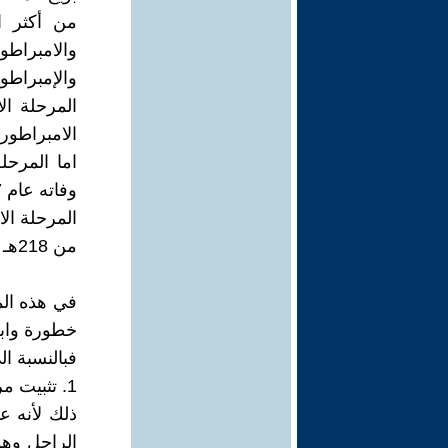
من أكثر ا
والامبراط
والإمبراطو
الامبراطور ا
وفاته عام 227 هـ
المرحلة ال
من 218هـ الى 223 هـ
في هذه الم
خطورة وابعد
فبالنسبة ا
1. تثبيت مركزه كخليفة جديد في الدولة العباسية
ذلك لأنه ع
الراحل وهو