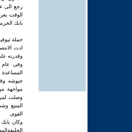
رجع الى عا
الوقت يعر
بابك الخرم
حملة ثيوفيل عل
ادت الانتصا
وقدرته على
المساعدة م
جيوشه وقاد
مواجهة من
وصلت لمرح
المنيع وش
القوى.
وكان بابك 
الخليفةال