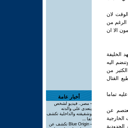
لوقت لان
 الرغم من
ون الا ان
د الخليفة
تنضم اليه
لكثير من
يع القتال
ليه تماما
أخبار عامة
-
مصر.. فيديو لشخص
يتعدى على والدته
معتصم عن
وشقيقته والداخلية تكشف
 الخارجية
تفا ...
-
Blue Origin تكشف عن
الحدودية