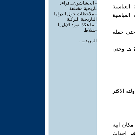
-
الحشاشون...قراءة
العباسية
تاريخية مختلفة
-
ملاحظات حول الدراما
العباسية
التاريخية التركية
-
ما هكذا تورد الإبل يا
جنبلاط
الممتدة من ولاية المعتصم عام 218 هـ وحتى حملة
المزيد.....
اما المرحلة الثانية فبدأت بخروج المعتصم لفتح مدينة عمورية عام 223 هـ وحتى
ته الاكثر
مكان ابيه
 في احداث