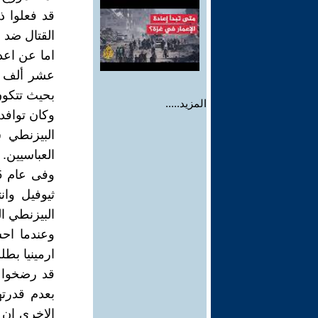
قد فعلوا ذ
القتال ضد 
اما عن اعدا
عشر ألف ر
بحيث تتكون
المزيد.....
وكان توافد
البيزنطي 
العباسيين.
ثيوفيل وا
البيزنطي ا
وعندما احس
ارمينيا بط
قد رضخوا ل
بعدم قدرت
الاخرى ان ث