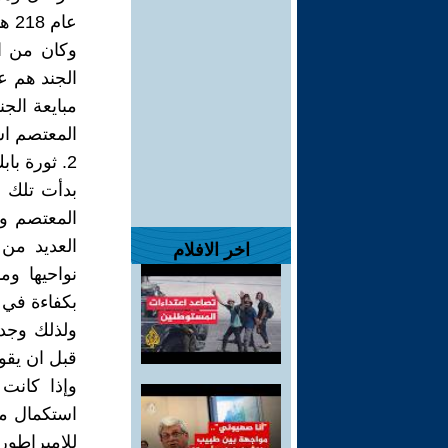
عام 218 هـ
وكان من ا
الجند هم ع
مبايعة الج
المعتصم اس
2. ثورة بابك الخرمي
بدأت تلك ا
المعتصم وك
العديد من
اخر الافلام
نواحيها وم
بكفاءة في 
ولذلك وجد 
قبل ان يقو
وإذا كانت
استكمال مش
للإمبراطو