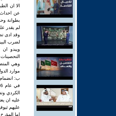
الا ان الط
بطوانة وحم
لم يقدر عل
وقد ادى تص
لضرب البيز
ويبدو ان 
التحصينات 
وهي المتطل
موارد الدول
ب: انضمام 
الكردي وتذ
عليه ان يع
عليهم ثيوف
اما المؤرخ 