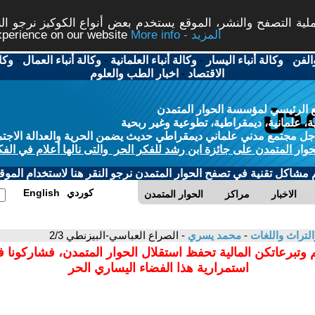
ة التصفح والنشر، الموقع يستخدم بعض أنواع الكوكيز نرجو النق
More info - المزيد
experience on our website
الفن
-
وكالة أنباء اليسار
-
وكالة أنباء العلمانية
-
وكالة أنباء العمال
-
وكا
الاقتصاد
-
اخبار الطب والعلوم
 الرئيسي لمؤسسة الحوار المتمدن
، علمانية، ديمقراطية، تطوعية وغير ربحية
ل مجتمع مدني علماني ديمقراطي حديث يضمن الحرية والعدالة الاجتم
حوار المتمدن على جائزة ابن رشد للفكر الحر والتى نالها أعلام في الفك
م مشاكل تقنية في تصفح الحوار المتمدن نرجو النقر هنا لاستخدام الموقع
كوردي
English
الاخبار
مراكز
الحوار المتمدن
التراث واللغات
-
محمد يسري
- الصراع العباسي-البيزنطي 2/3
 وتبرعاتكن المالية تحفظ استقلال الحوار المتمدن، فشاركونا 
استمرارية هذا الفضاء اليساري الحر