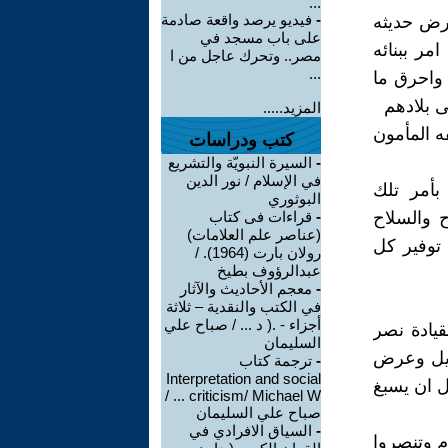
...
-
فيديو يرصد واقعة صادمة
عرض حديثه
على باب مسجد في
ن امر ببنائه
مصر.. وتحرك عاجل من ا
...
 واحرق ما
 بلادهم
المزيد.....
ه المأمون
كتب ودراسات
-
السيرة النبويّة والتشريع
في الإسلام / نور الدين
بأمر تلك
البوثوري
ح والسلاح
-
قراءات فى كتاب
(عناصر علم العلامات)
 توفير كل
رولان بارت (1964). /
عبدالرؤوف بطيخ
-
معجم الأحاديث والآثار
في الكتب والنقدية – ثلاثة
أجزاء - .( د ... / صباح علي
بقيادة نصر
السليمان
فيل وعرض
-
ترجمة كتاب
Interpretation and social
ل ان يسبغ
criticism/ Michael W ... /
صباح علي السليمان
-
السياق الافرادي في
وم وتنصروا