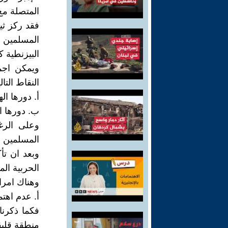
المتصلة مع 
فقد ركز ثي
المسلمين ذ
البيزنطية ك
ويمكن اجما
النقاط التالي
أ. دورها ا
ب. دورها ا
وعلى الرغم
المسلمين ال
وبعد ان تأ
الحربية الم
وهناك امرا
أ. عدم اهت
فكما ذكرنا
منطقة قليقي