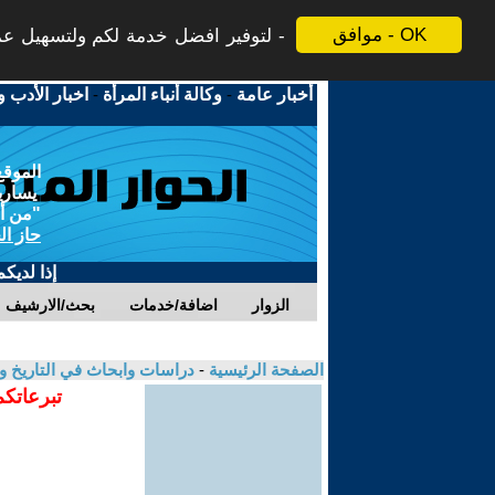
موافق - OK
لتوفير افضل خدمة لكم ولتسهيل عملي
أخبار عامة
-
وكالة أنباء المرأة
-
اخبار الأدب و
الموقع
يسارية
"من أج
حاز ال
إذا لديك
الزوار
اضافة/خدمات
بحث/الارشيف
الصفحة الرئيسية
-
دراسات وابحاث في التاريخ و
تبرعاتكم