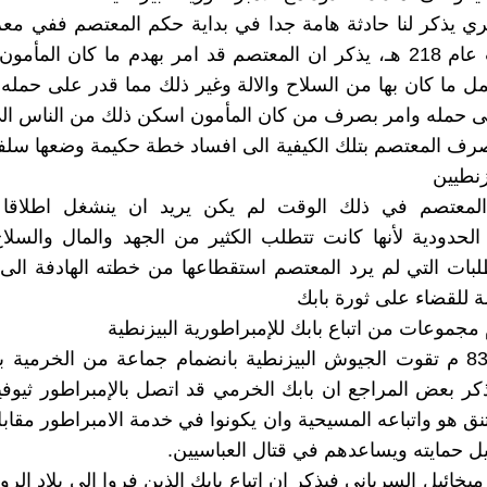
بري يذكر لنا حادثة هامة جدا في بداية حكم المعتصم ففي م
عن احداث عام 218 هـ، يذكر ان المعتصم قد امر بهدم ما كان المأمو
ل ما كان بها من السلاح والالة وغير ذلك مما قدر على حمله
ى حمله وامر بصرف من كان المأمون اسكن ذلك من الناس الى
رف المعتصم بتلك الكيفية الى افساد خطة حكيمة وضعها سلف
نطيين
المعتصم في ذلك الوقت لم يكن يريد ان ينشغل اطلاقا 
الحدودية لأنها كانت تتطلب الكثير من الجهد والمال والسلا
بات التي لم يرد المعتصم استقطاعها من خطته الهادفة الى
ة للقضاء على ثورة بابك
مجموعات من اتباع بابك للإمبراطورية البيزنطية
في عام 836 م تقوت الجيوش البيزنطية بانضمام جماعة من الخرمية 
كر بعض المراجع ان بابك الخرمي قد اتصل بالإمبراطور ثيو
تنق هو واتباعه المسيحية وان يكونوا في خدمة الامبراطور مقاب
يل حمايته ويساعدهم في قتال العباسيين.
ميخائيل السرياني فيذكر ان اتباع بابك الذين فروا الى بلاد الر