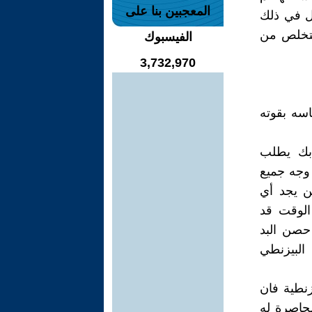
المعجبين بنا على
يل في ذلك
يتخلص من
الفيسبوك
3,732,970
اسه بقوته
 بابك يطلب
وجه جميع
لن يجد أي
الوقت قد
حصن البد
البيزنطي
زنطية فان
حاصرة له