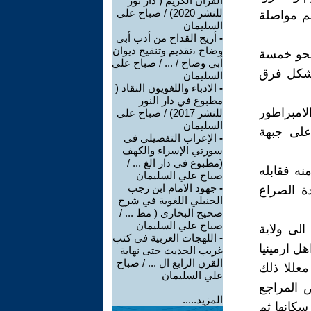
القران الكريم ( دار نور
للنشر 2020) / صباح علي
ئم مواصلة
السليمان
-
أريج القداح من أدب أبي
وضاح ،تقديم وتنقيح ديوان
 نحو خمسة
أبي وضاح / ... / صباح علي
 شكل فرق
السليمان
-
الادباء واللغويون النقاد (
مطبوع في دار النور
لامبراطور
للنشر 2017) / صباح علي
السليمان
على جبهة
-
الإعراب التفصيلي في
سورتي الإسراء والكهف
(مطبوع في دار الغ ... /
منه فقابله
صباح علي السليمان
-
جهود الامام ابن رجب
ة الصراع
الحنبلي اللغوية في شرح
صحيح البخاري ( مط ... /
صباح علي السليمان
الى ولاية
-
اللهجات العربية في كتب
ل ارمينيا
غريب الحديث حتى نهاية
القرن الرابع ال ... / صباح
معللا ذلك
علي السليمان
 المراجع
المزيد.....
سكانها ثم