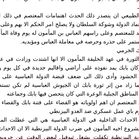
لطبيعي ان يتصدر ذلك الحدث اهتمامات المعتصم في ذلك ا
ماد الدولة وشوكة السلطان ولا يصلح امر الحكم الا بهم وعلى
ند للمعتصم وعلى راسهم العباس بن المأمون له يوم وفاة المأم
تمر على حذره وحرصه في معاملة العباس ومؤيديه.
لثورة في عهد الخليفة المأمون الا انها اشتدت وزادت في عه
ان بابك يمد نفوذه على أراضي واقاليم جديدة في كل يوم و
 الحشود وأدى ذلك الى ضعف قبضة الدولة العباسية على ا
ما زاد من إثر ثورة بابك ان الجيوش العباسية لم تكن تستط
المناطق الجبلية الوعرة التي كان يتحصن فيها بابك وجماعته
المعتصم ان اهم اولوياته هو القضاء على فتنة بابك والقضاء ع
م باي عمل عسكري ضد العدو البيزنطي
 الاحداث الداخلية في الدولة العباسية هي التي عطلت ال
روع اخيه المأمون في ضرب الدولة البيزنطية الا ان الاحداث
رية البيزنطية تكفلت بشغل ثيوفيل لبعض الوقت عن حروبه 