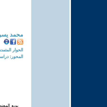
محمد يسر
الحوار المتمدن-العدد: 5005 - 15
المحور: دراسا
بويع المعتص