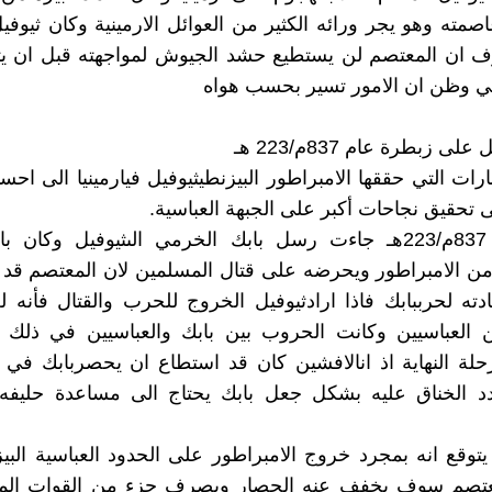
صمته وهو يجر ورائه الكثير من العوائل الارمينية وكان ثيوف
ف ان المعتصم لن يستطيع حشد الجيوش لمواجهته قبل ان 
ي وظن ان الامور تسير بحسب هواه
ى زبطرة عام 837م/223 هـ
رات التي حققها الامبراطور البيزنطيثيوفيل فيارمينيا الى احس
 تحقيق نجاحات أكبر على الجبهة العباسية.
وفى عام 837م/223هـ جاءت رسل بابك الخرمي الىثيوفيل وكان
ن الامبراطور ويحرضه على قتال المسلمين لان المعتصم قد 
ته لحرببابك فاذا ارادثيوفيل الخروج للحرب والقتال فأنه 
 العباسيين وكانت الحروب بين بابك والعباسيين في ذلك 
لة النهاية اذ انالافشين كان قد استطاع ان يحصربابك في 
دد الخناق عليه بشكل جعل بابك يحتاج الى مساعدة حليفه 
يتوقع انه بمجرد خروج الامبراطور على الحدود العباسية البي
معتصم سوف يخفف عنه الحصار ويصرف جزء من القوات الم