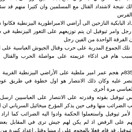
لك نتيجة لاشتداد القتال مع المسلمين وان كثيرا منهم قد س
الفرس
د البابكية النازحين الى أراضي الامبراطورية البيزنطية فكانوا
جل وامر ثيوفيل ان يتم توزيعهم على الثغور البيزنطية في
 الفرقة الواحدة من الفين رجل
 تلك الجموع المدربة على حرب وقتال الجيوش العباسية على ا
سبب هام في اذكاء عزيمته على مواصلة الحرب والقتال 
وفى عام 835م هجم عمر امير ملطية على الأراضي البيزنطية القريبة 
نتصر عليه وكان ذلك الانتصار هو اول خطوة في طريق عود
لعباسي مرة أخرى
 ثيوفيل بقوته وقدرته على الانتصار على العباسيين ارسل 
لب الضرائب منها وفى حين يذكر المؤرخ ميخائيل السرياني ان اه
أمر ثيوفيل واستعملوا الحكمة وادوا اليه الضرائب كما اراد 
هم على الرفض اذ لم يكن لهم جيش ترى في المقابل بعض
يوفيل قد قام فعلا بالهجوم على ارمينيا وقتل اعداد كبيرة من 