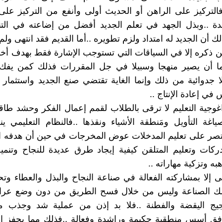
فالتركيز على الراهن أو الحديث أولى وأنفع من التركيز ع
دة ..وبذل الجهد في تعلم الجديد أفضل من إضاعته في الت
ك أن الجديد له امتداد ولزم تطويره ..أما القديم فقد انتهى ولم 
من ذكره إلا في السياقات التي تستوجب الإشارة فقط بهدف أخذ 
ما أن يصير منهجا وسبيلا في جل المقررات فذلك كمن يفك آ
فلا جدوائية من ذلك وإنما الغاية تقتضي صنع الجديد واستثمار
 في إعادة الإنتاج ..
اغوجية التعليم لا ترقى بالطلاب لقمم إعمال الفكر وحشد طاقا
ياغة التأويل ومَنطقة الأشياء ونقذها ..فالنظام التعليمي
تصر على تعليم المدخلات عوض المخرجات في حين أن هدفه ا
ركات وتعليم المتلقن كيفية إيجاد طرق عديدة للنجاح وتنمية
ه وتزكية مهاراته ..
أتى إلا بمشاركته الفعالة في صناعة النجاح والبذل والعطاء وت
ك الصناعة وليس من خلال فسح الطريق من دون وضع عرا
وتأجيج اليقضة والفطنة ..فلا بد إذن من عملية شد وجذب م
وفق أسس منطقية حكيمة وراشدة وفعالة ..فذلك مما يحفز ا