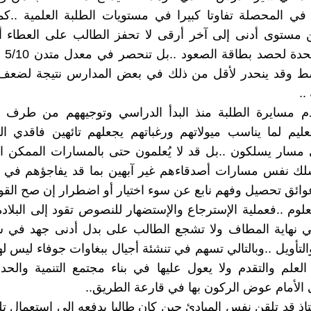
ي المحصلة تفاوتا كبيرا في مستويات الطلبة العلمية ..كم
ن مستوى أدنى إلى آخر أرقى لا تحفز الطالب على العطاء أ
ط وقد ينحدر لأقل من ذلك في بعض المدارس نتيجة لضعف
..
م مسايرة الطلبة منذ البدأ الدراسي وتوجيههم من طرف
لتعليم لما يناسب ميولاتهم ورغباتهم يجعلهم تائهين فاقدي الب
مسار يسلكون ..بل قد لا يُعلمون حتى بالمسارات الممكن الت
سلك نفس مسارات أصدقاءهم غير آبهين بما قد يفاجؤهم في ا
عوائق تحصيل وفهم نابع عن سوء اختيار أو اضطرار إن صح القول
لوم ..فعملية الإسترجاع والإستضهار للنصوص تقود إلى البلاد
 نهاية المطاف ولا تشجع الطالب على بدل أدنى جهد في س
التأويل ..وبالتالي تسهم في تنشئة أجيال ببغاوات جوفاء ليس ل
علم والتقدم ولا يعول عليها في بناء مجتمع التنمية والحدا
ى الأمام عوض الركون بها في قارعة الطريق..
اذ قد تلقن نفس المبادئ حين كان طالبا يدفعه إلى استعمال تل