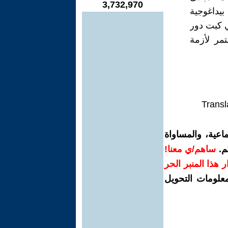
3,732,970
بيداغوجية
ي كبت دور
مر لأزمة
Transl
اعية، والمساواة
م.
ساهم/ي معنا!
رار هذا المنبر الحر
معلومات التحويل