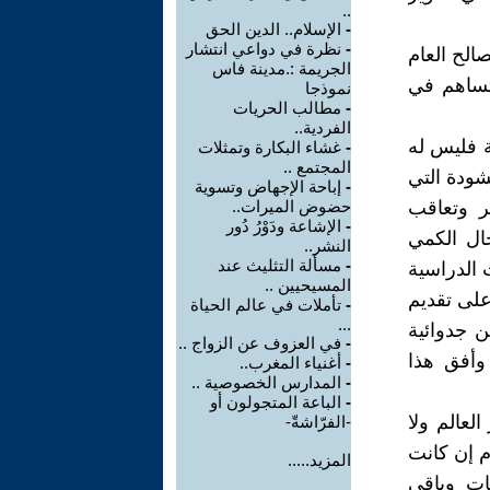
..
-
الإسلام.. الدين الحق
-
نظرة في دواعي انتشار
صالح العام
الجريمة :.مدينة فاس
 تساهم في
نموذجا
-
مطالب الحريات
الفردية..
ة فليس له
-
غشاء البكارة وتمثلات
المجتمع ..
شودة التي
-
إباحة الإجهاض وتسوية
ر وتعاقب
حضوض الميرات..
-
الإشاعة ودَوْرُ دُور
ال الكمي
النشر..
-
مسألة التثليث عند
 الدراسية
المسيحيين ..
على تقديم
-
تأملات في عالم الحياة
...
ن جدوائية
-
في العزوف عن الزواج ..
 وأفق هذا
-
أغنياء المغرب..
-
المدارس الخصوصية ..
-
الباعة المتجولون أو
لعالم ولا
-الفرّاشةّ-
م إن كانت
المزيد.....
ت وباقي