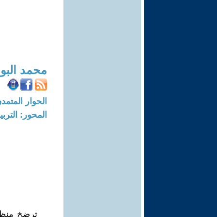
محمد البو
الحوار المتمدن-العدد: 4992 - 15
المحور: التربي
ترضخ منظوم