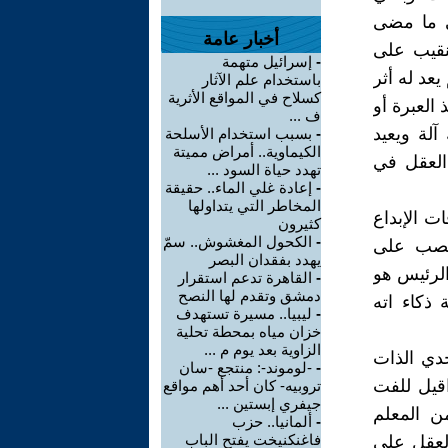
لى ما مضى
أخبار عامة
نقيب على
-
إسرائيل متهمة
يعد له أثر
باستخدام علم الآثار
كسلاح في المواقع الأثرية
العبرة أو
ف ...
لة ويعيد
-
بسبب استخدام الأسلحة
الكيماوية.. أمراض مميتة
 العقل في
تهدد حياة السود ...
-
إعادة غلي الماء.. حقيقة
المخاطر التي يتداولها
ت الإبداع
كثيرون
-
الكحول المغشوش.. سمّ
 ينصب على
يهدد بفقدان البصر
لرئيس هو
-
القاهرة تدعم استقرار
دمشق وتقدم لها النصح
 ذكاء اته
-
ليبيا.. مسيرة تستهدف
خزان مياه بمحطة تحلية
الزاوية بعد يوم م ...
حدي الذات
-
-لوموند-: منتجع -سان
قيل للفت
تروبيه- كان أحد أهم مواقع
جيفري إبستين ...
ن المعلم
-
ألمانيا.. حزب
فاغنكنيخت يفتح الباب
لعقل على