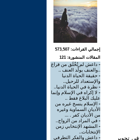
إجمالي القراءات: 573,507
المقالات المنشورة: 121
-
داعش لم تُخْلَق من فراغ
..والعنف يولِّد العنف ..
-
حقيقة الحياة الدنيا
والإستعداد للرحيل..
-
نظرة في الحياة الدنيا..
-
لا إكراه في الإسلام وإنما
عليك البلاغ فقط ..
-
الإسلام ينسخ غيره من
الأديان السماوية وغيره
من الأديان كفر . ...
-
في المراد من الزواج..
-
المشهد الإنتخابي زمن
الإنتخابات..
-
داعش والفكر التطرفي
في تحوير