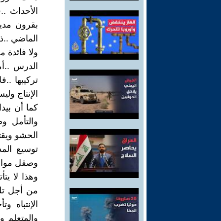
الأحداث ..
بقرون مدي
الماضي ..ذل
ولا فائدة 
الدرس ..أ
تركيبها ..
الإنتاج وليس
كما أن بيد
والتأمل وص
الحشو ويق
توسيع المد
وصقل مواهب
وهذا لا يت
من أجل تل
الإنتباه 
والمتعلم 