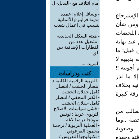
أمام ائتلاف مع -البديل- ل
...
-
وسائل إعلام: عمدة
لإسترجاع
مدينة فرايبرغ الألمانية
..ومن شأن
يتسبب في أعمال شغب
...
ي اللحضات
-
هيئة السكك الحديدية
عند نهاية
: تشغيل عدد من
القطارات الإضافية بين
قبيل: ما
الق ...
بديهية لا
المزيد.....
جوبته !!
كتب ودراسات
لا ما نذر
-
التربية الرقمية للكاتبة د-
نية بخلاف
انتصار الخشت / انتصار
كامل جفلان الخشت
رقة كبيرة
-
الكنز المخفي / انتصار
كامل جفلان الخشت
-
فشل سياسات الاصلاح
لطالب من
التربوي عربيا : تونس
صة ..وما
نموذجا / رضا لاغة
-
العملية التربوية / ترجمة
..وصعوبة
محمود الفرعوني
-
تكنولوجيا التدريس /
قته وجهده