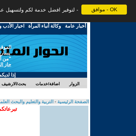
موافق - OK
لتوفير افضل خدمة لكم ولتسهيل عملي
أخبار عامة
-
وكالة أنباء المرأة
-
اخبار الأدب و
الموقع
يسارية
"من أج
حاز ال
إذا لديك
الزوار
اضافة/خدمات
بحث/الارشيف
الصفحة الرئيسية
-
التربية والتعليم والبحث العل
تبرعاتكم