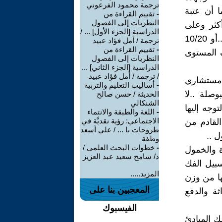
ترجمة محمود الفرعوني
ا أن عتبة
-
تقييم القراءة من
النظريات إلى الفصول
كثر وعلى
الدراسية [الجزء الأول] ... /
المنافسة بحدة لحصد بطاقة الصعود ..بل تنحصر في معدل متدن 5/10 ..أو 10/20
ترجمة / أمل فؤاد عبيد
-
تقييم القراءة من
 المستوى
النظريات إلى الفصول
الدراسية [الجزء الثاني] ...
/ ترجمة / أمل فؤاد عبيد
 مستشاري
-
أساليب التعليم والتربية
وصلة ..لا
الحديثة / حسن صالح
الشنكالي
وجه إليها
-
اللغة والطبقة والانتماء
الاجتماعي: رؤية نقديَّة في
لقادم من
طروحات با ... / علي أسعد
 ..
وطفة
-
خطوات البحث العلمى /
ة والخمول
د/ سامح سعيد عبد العزيز
بيل الفك
المزيد.....
ها من وزن
المعجبين بنا على
ثة والدفع
الفيسبوك
ك المبادئ