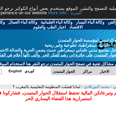
ة التصفح والنشر، الموقع يستخدم بعض أنواع الكوكيز نرجو النق
More info - المزيد
experience on our website
الفن
-
وكالة أنباء اليسار
-
وكالة أنباء العلمانية
-
وكالة أنباء العمال
-
وكا
الاقتصاد
-
اخبار الطب والعلوم
 الرئيسي لمؤسسة الحوار المتمدن
، علمانية، ديمقراطية، تطوعية وغير ربحية
ل مجتمع مدني علماني ديمقراطي حديث يضمن الحرية والعدالة الاجتم
حوار المتمدن على جائزة ابن رشد للفكر الحر والتى نالها أعلام في الفك
م مشاكل تقنية في تصفح الحوار المتمدن نرجو النقر هنا لاستخدام الموقع
كوردي
English
الاخبار
مراكز
الحوار المتمدن
مي
-
محمد البورقادي
- لماذا فشلت المنظومة التعليمية بالمغرب ؟
 وتبرعاتكن المالية تحفظ استقلال الحوار المتمدن، فشاركونا 
استمرارية هذا الفضاء اليساري الحر