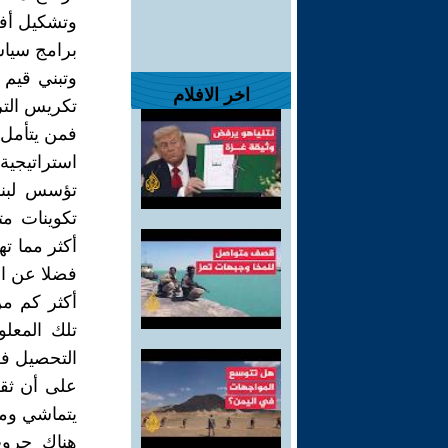
وتشكيل أفق
برامج سياسة
وتبني قيم 
اخر الافلام
تكريس التر
فمن يتأمل 
استراتيجية
تؤسس لبنا
تكوينات م
أكثر مما ته
فضلا عن ال
أكثر كم من
تلك المعلو
التحصيل فلا 
على أن ثقل
يتماشي ومي
هناك حروب