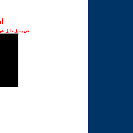
ا‫
في رحيل جليل شهبا