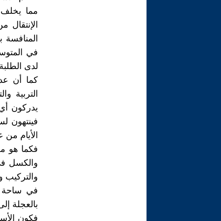
مما يخلف ف
الإنتقال م
في المتوس
لدى الطلبة 
كما أن عد
التربية وا
يدركون أي 
فينتهون ل
الأيام من 
فكما هو مع
والكسل في
والتركيب و
في ساحة ال
بالعجلة إل
فكون الأست