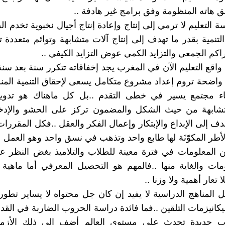
 هاته المنظومة وفق برامج غير هادفة ..
 التعليم لا ترمي إلى إنتاج وإعادة إنتاج أجيال نخبوية تخدم ال
التنمية بقدر ما تهدف إلى إنتاج آلات متشابهة وتوائم متعددة
اكم الجمعي والتزايد الكمي عوض التزايد الكيفي ..
واقع التعليم الآن في المغرب يجد إخفاقاته تتكرر سنة بعد سن
 واضحة تروم إعداد مشروع متكامل يسعى لإحقاق التنمية المن
ء مجتمع يسير في خطى التقدم ..بل كل ماهناك هو تدوي
تشابهة من حيث الشكل والمضمون تركز على الحشو والإدخ
دف إلى الإبداع والإبتكار وإعمال الفكر والعقل ..فكل المقررات
أطر المكوّنَة لها طابع واحد وتذهب في نسق واحد وهو العمل 
 المعلومات في فترة معينة للطلاب والتلاميذ بغض النظر ع
مات والغاية منها ..فالمهم هو التحصيل المعرفي أما ماهية
تعار أهمية ولا وزنا ..
 المناهج الدراسية لا يفيد إن كان جل محتواه لا يساير تطور ا
كانيزمات التلقين ..فما فائدة دراسة الحروب الضاربة في القد
 جديدة تحدث على مستوى العالم أضف إلى ذلك الأزما