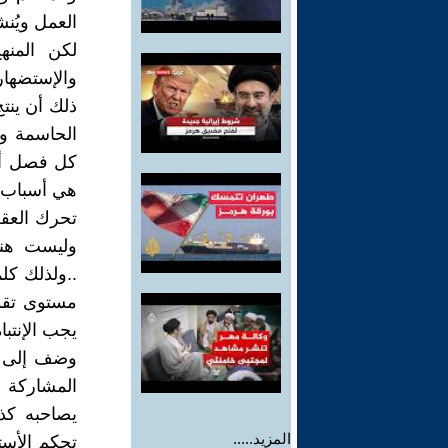
العمل ويُنش
لكن المنه
والإستضهار
ذلك أن ينتج
الحاسمة وه
كل فصل أو 
هي أسباب ..
تحرك العقل
وليست هناك
..ولذلك كل
مستوى تقوي
يجب الإنتباه
وضف إلى ذ
المشاركة 
يصاحبه كذ
المزيد.....
تحكم الأست