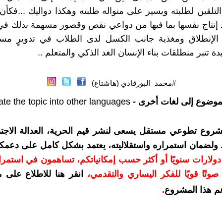
لتلقين لطلبته ويسير على منواله طلبته وهكذا دواليك ...فكأن 
يد إنتاج نفسها بما فيها من دواعي نقص وقصور مسهمة بذلك ف
الإنطلاق ومغذية جانب الكسل لدى الطلاب في تدويرٍ مست
دة تتبر منطلقات بناء الإنسان الغد الذكي والمتعلم ..
#محمد_البورقادي (هاشتاغ)
موضوع إلى لغات أخرى -
ate the topic into other languages
شروع تطوعي مستقل يسعى لنشر قيم الحرية، العدالة الاجتم
. ولضمان استمراره واستقلاليته، يعتمد بشكل كامل على دعمك
دعمكم بمبلغ 10 دولارات سنويًا أو أكثر حسب إمكانياتكم، تساهمون في استم
وتًا قويًا للفكر اليساري والتقدمي
،
انقر هنا للاطلاع على 
م هذا المشروع
.