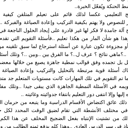
ط الحنكة ويُفعّل الخبرة..
ج التعليمي عكسا لذلك قائم على تعيلم المتلقن كيفية ا
 للنصوص ولا يهتم بكيفية التركيب وإعادة الصياغة والفبركة 
 آلة جامدة لا فكر لها غير قادرة على إيجاد الحلول الناجعة ف
ذا هو شأن المار من هكذا تعليم ..فأسئلة التقويم التي تقدم 
مجزوءة تكون عبارة عن أسئلة استرجاع لما سبق تلقينه من 
؟ماهي نتائج ؟ عرف ل..؟ ما الفرق بين ..وبين ..؟ وتلك أسئلة 
 بل تجمده وفق قوالب نمطية جاهزة يصيغ من خلالها معضم أ
 أسئلة قوية مرتبطة بالتحليل والتركيب وإعادة الصياغة إ
ما تم التقويم في تلك المهارات كانت مستويات المتعلم جد متد
مه في الأسئلة النمطية الجاهزة الذي يبقى جيدا ..وتلك مفا
 إليها وإلا انتفى دور التعليم بانتفاء جدوائيته وغائيته ..
لك عائق اكتضاض الأقسام الدراسية وما يتبعه من حرمان ا
في مختلف الأنشطة التي تقام لضيق الوقت المحدد لكل ح
لك من تشتيت الإنتباه بفعل الضجيج المخلف عن هذا الكم 
اذ في سير الدرس العادي ..وهذا كله يدفع ثمنه الطالب من و