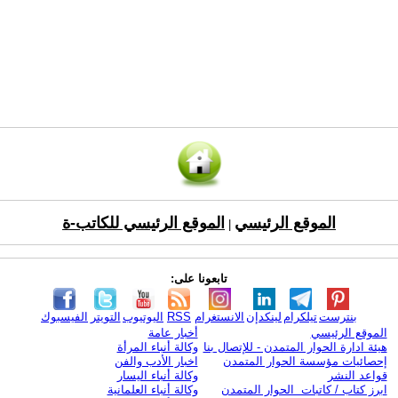
الموقع الرئيسي
الموقع الرئيسي للكاتب-ة
|
تابعونا على:
بنترست
تيلكرام
لينكدإن
الانستغرام
RSS
اليوتيوب
التويتر
الفيسبوك
الموقع الرئيسي
أخبار عامة
هيئة ادارة الحوار المتمدن - للإتصال بنا
وكالة أنباء المرأة
إحصائيات مؤسسة الحوار المتمدن
اخبار الأدب والفن
قواعد النشر
وكالة أنباء اليسار
ابرز كتاب / كاتبات الحوار المتمدن
وكالة أنباء العلمانية