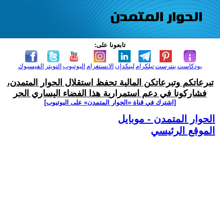
تابعونا على:
بودكاست
بنترست
تيلكرام
لينكدإن
الانستغرام
اليوتيوب
التويتر
الفيسبوك
تبرعاتكم وتبرعاتكن المالية تحفظ استقلال الحوار المتمدن،
فشاركونا في دعم استمرارية هذا الفضاء اليساري الحر
[اشترك في قناة ‫«الحوار المتمدن» على اليوتيوب]
الحوار المتمدن - موبايل
الموقع الرئيسي