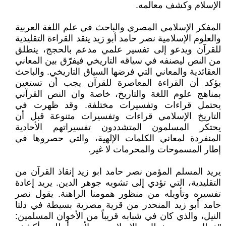
الإسلام وكشف معالمه.
المفكر الإسلامي المصري والباحث في علم اللغة العربية
والعلوم الإسلامية نصر حامد أبو زيد ينقد القراءة التقليدية
للقرآن ويدعو إلى تفسير علمي مدعم بالحجج، ينطلق
من النص ليصنفه في سياقه التاريخي فيفرّق بين المعاني
العقائدية والمعاني التي فرضها السياق التاريخي. والباحث
يؤكد أن القراءة المعاصرة للقرآن يجب أن تستعين
بمناهج علوم اللغة والتاريخ، خاصة وان النص القرآني
يحتمل قراءات وتفسيرات مختلفة. وقد ظهرت في
التاريخ الإسلامي قراءات وتفسيرات متنوعة قبل أن
يحتكر المسلمون المتشددون تفسيراتهم الأحادية
المنفردة لمعاني الكلمات الإلهية، والتي حصروها في
إطار المسموحات والمحرمات لا غير.
يريد المسلم المؤمن نصر حامد ابو زيد إنقاذ القرآن من
التقليدية، التي تؤدي إلى تشويه جوهر الدين. يريد إعادة
تفسيره وتأويله من منظور همومنا الراهنة. يقول نصر
حامد أبو زيد المنحدر من قرية مصرية بسيطة في دلتا
النيل، والذي كان في شبابه قريباً من الأخوان المسلمين: