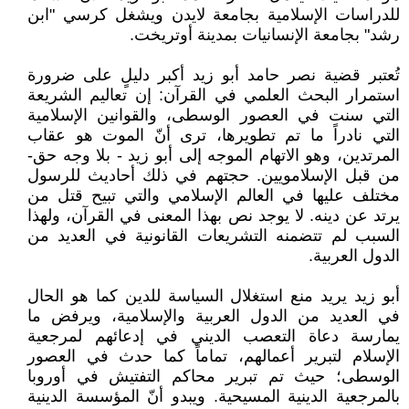
للدراسات الإسلامية بجامعة لايدن ويشغل كرسي "ابن
رشد" بجامعة الإنسانيات بمدينة أوتريخت.
تُعتبر قضية نصر حامد أبو زيد أكبر دليلٍ على ضرورة
استمرار البحث العلمي في القرآن: إن تعاليم الشريعة
التي سنت في العصور الوسطى، والقوانين الإسلامية
التي نادراً ما تم تطويرها، ترى أنّ الموت هو عقاب
المرتدين، وهو الاتهام الموجه إلى أبو زيد - بلا وجه حق-
من قبل الإسلامويين. حجتهم في ذلك أحاديث للرسول
مختلف عليها في العالم الإسلامي والتي تبيح قتل من
يرتد عن دينه. لا يوجد نص بهذا المعنى في القرآن، ولهذا
السبب لم تتضمنه التشريعات القانونية في العديد من
الدول العربية.
أبو زيد يريد منع استغلال السياسة للدين كما هو الحال
في العديد من الدول العربية والإسلامية، ويرفض ما
يمارسة دعاة التعصب الديني في إدعائهم لمرجعية
الإسلام لتبرير أعمالهم، تماماً كما حدث في العصور
الوسطى؛ حيث تم تبرير محاكم التفتيش في أوروبا
بالمرجعية الدينية المسيحية. ويبدو أنّ المؤسسة الدينية