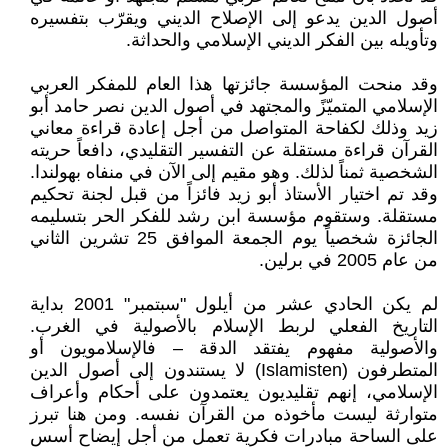
أصول الدين يدعو إلى الإصلاح الديني ويقرّب بتفسيره
وتأويله بين الفكر الديني الإسلامي والحداثة.
وقد منحت المؤسسة جائزتها هذا العام للمفكر العربي
الإسلامي المتميّزً والمجتهد في أصول الدين نصر حامد أبو
زيد وذلك لكفاحة المتواصل من أجل إعادة قراءة معاني
القرآن قراءة مستقلة عن التفسير التقليدي، دافعاً حريته
الشخصية ثمناً لذلك. وهو مقيم إلى الآن في منفاه بهولندا.
وقد تم اختيار الأستاذ أبو زيد فائزاً من قبل لجنة تحكيم
مستقلة. وستقوم مؤسسة ابن رشد للفكر الحر بتسليمه
الجائزة شخصياً يوم الجمعة الموافق 25 تشرين الثاني
من عام 2005 في برلين.
لم يكن الحادي عشر من أيلول "سبتمبر" 2001 بداية
التاريخ الفعلي لربط الإسلام بالأصولية في الغرب.
والأصولية مفهوم يفتقد الدقة – فالإسلامويون أو
المتطرفون (Islamisten) لا يستندون إلى أصول الدين
الإسلامي، إنهم تقليديون يعتمدون على أحكام وأعراف
متوارثة ليست مأخوذه من القرآن نفسه. ومن هنا تبرز
على الساحة مبادرات فكرية تعمل من أجل إيضاح أسس