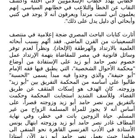
"خطابي يهدد خطاب الإسلامويين لأني أحلله وأكشف
النقاب عن الخطأ والتلاعب في خطابهم السياسي. إنهم
يعلمون أني لست مرتداً ويعرفون أنه لا يوجد في كتبي
وأبحاثي أي دليل يدل على ذلك".
أثارت كتابات الباحث المصري ضجة إعلامية في منتصف
التسعينيات من القرن الماضي. فقد أتُهم بسبب أبحاثه
العلمية بالارتداد والهرطقة (الإلحاد). ونظراً لعدم توفر
وسائل قانونية في مصر للمقاضاة بتهمة الإرتداد عمل
خصوم نصر حامد أبو زيد على الإستفادة من أوضاع
"محكمة الأحوال الشخصية"، التي يطبق فيها فقه الإمام
"أبو حنيفة"، والذي وجدوا فيه مبدأ يسمى "الحسبة"
طالبوا على أساسه من المحكمة التفريق بين "أبو زيد"
وزوجته. كان الهدف هو إسكات المثقف عن طريق
القضاء. وللأسف الشديد استجابت المحكمة وحكمت
بالتفريق بين نصر حامد أبو زيد وزوجته قصراً، على
أساس أنه لا يجوز للمرأة المسلمة الزواج من غير
المسلم. حياة الزوجين باتت في خطر، وفي نهاية
المطاف غادر نصر حامد أبو زيد وزوجته ابتهال يونس
الأستاذة في الأدب الفرنسي القاهرة نحو المنفى الى
هولندا حيث يعمل نصر حامد أبو زيد الآن أستاذا