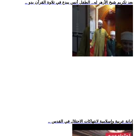
.. بعد تكريم شيخ الأزهر له.. الطفل أنس يبدع في تلاوة القرآن بدو
.. إدانة عربية وإسلامية لانتهاكات الاحتلال في القدس