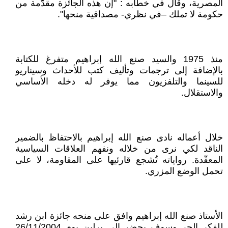
المصرية، وقال في خطابه : "إن هذه الجائزة مقدّمة من
حكومة لا تملك –في نظري- مصداقية منحها".
منذ 1975 والسيد صنع الله إبراهيم متفرغ للكتابة
بالإضافة إلى ترجمات وتأليف كتب للأحداث وسيناريو
للسينما والتلفزيون مما يوفر له دخله الأساسي
والاستقلال.
خلال أعماله نادى صنع الله إبراهيم بالاحتفاظ بالضمير
الناقد لكي نرى من خلاله ونفهم العلاقات السياسية
المعقّدة. رواياته تُشجع قارئيها على المقاومة، لا على
تحمل الوضع المزري.
الأستاذ صنع الله إبراهيم وافق على منحه جائزة ابن رشد
للفكر الحر وسوف يحضر إلى برلين يوم 26/11/2004