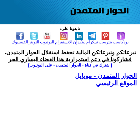
تابعونا على:
بودكاست
بنترست
تيلكرام
لينكدإن
الانستغرام
اليوتيوب
التويتر
الفيسبوك
تبرعاتكم وتبرعاتكن المالية تحفظ استقلال الحوار المتمدن،
فشاركونا في دعم استمرارية هذا الفضاء اليساري الحر
[اشترك في قناة ‫«الحوار المتمدن» على اليوتيوب]
الحوار المتمدن - موبايل
الموقع الرئيسي