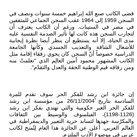
قضى الكاتب صنع الله إبراهيم خمسة سنوات ونصف في
السجن 1959 إلى 1964 عقب السجن الجماعي للمثقفين
في مصر في الستينات. ورغم أن الكاتب يعترف أن
لتجارب السجن هذه كانت لها تأثير الصدمة النفسية عليه
مدى الحياة، إلا أنه يستطيع أن ينظر أيضا نظرة إيجابية
للأشغال الشاقة والتعذيب الجسدي وكأنها الجامعة
الدراسية خصوصاً أنّ السجن كان يحوي رفقاء إقامة مثل
الكاتب المشهور محمود أمين العالِم الذي "تعلمتُ منه
ومن رفاقه قيم الوطنية الحقة والعدل والتقدّم".
إن جائزة ابن رشد للفكر الحر سوف تقدم للمرة
السادسة بتاريخ ً26/11/2004 من مؤسسة ابن رشد
للفكر الحر الغير حكومية والتي تهتدي بفكر ابن رشد
(1126-1198)، الفيلسوف والوسيط بين الثقافات
والمكرّسة جهدها لتساند حرية التعبير والديمقراطية في
العالم العربي. أُعلن عن الجائزة هذا العام لِتُمنح لكاتب
عربي في موضوع الأدب الملتزم.