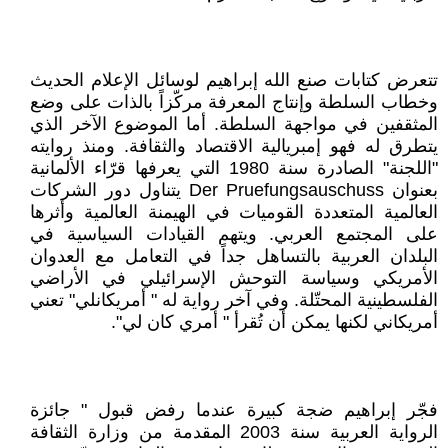
تتعرض كتابات صنع الله إبراهيم لوسائل الإعلام الحديث
وخطاب السلطة وإنتاج المعرفة مركّزاً بالذات على وضع
المثقفين في مواجهة السلطة. أما الموضوع الآخر الذي
يتطرق له فهو إمبريالية الاقتصاد والثقافة. ومنذ روايته
"اللجنة" الصادرة سنة 1980 التي يعرفها قرّاء الألمانية
بعنوان Der Pruefungsauschuss يتناول دور الشركات
العالمية المتعددة القوميات في الهيمنة العالمية وأثرها
على المجتمع العربي. ويتهم القيادات السياسية في
البلدان العربية بالتساهل جداً في التعامل مع العدوان
الأمريكي وسياسة التوحش الإسرائيلي في الأراضي
الفلسطينية المحتّلة. وفي آخر رواية له " أمريكانلي" تعني
أمريكاني لكنها يمكن أن تُقرأ " أمري كان لي".
فجّر إبراهيم ضجة كبيرة عندما رفض قبول " جائزة
الرواية العربية سنة 2003 المقدمة من وزارة الثقافة