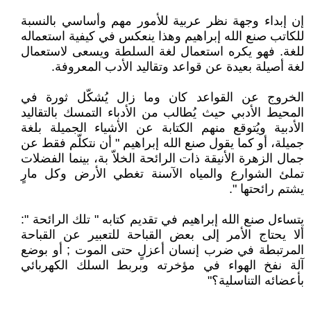
إن إبداء وجهة نظر عربية للأمور مهم وأساسي بالنسبة
للكاتب صنع الله إبراهيم وهذا ينعكس في كيفية استعماله
للغة. فهو يكره استعمال لغة السلطة ويسعى لاستعمال
لغة أصيلة بعيدة عن قواعد وتقاليد الأدب المعروفة.
الخروج عن القواعد كان وما زال يُشكّل ثورة في
المحيط الأدبي حيث يُطالب من الأدباء التمسك بالتقاليد
الأدبية ويُتوقع منهم الكتابة عن الأشياء الجميلة بلغة
جميلة، أو كما يقول صنع الله إبراهيم " أن نتكلّم فقط عن
جمال الزهرة الأنيقة ذات الرائحة الخلاّ بة، بينما الفضلات
تملئ الشوارع والمياه الآسنة تغطي الأرض وكل مارٍ
يشتم رائحتها ".
يتساءل صنع الله إبراهيم في تقديم كتابه " تلك الرائحة ":
ألا يحتاج الأمر إلى بعض القباحة للتعبير عن القباحة
المرتبطة في ضرب إنسان أعزلٍ حتى الموت ; أو بوضع
آلة نفخ الهواء في مؤخرته وبربط السلك الكهربائي
بأعضائه التناسلية؟"