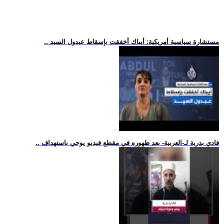
.. مستشارة سياسية أمريكية: أيباك أخفقت بإسقاط عبدول السيد
.. فادي بدرية لـ-العربية- بعد ظهوره في مقطع فيديو يوحي باستهداف