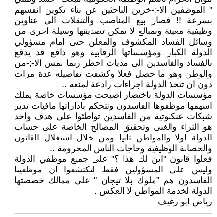
" الموظفين اﻻ-;-خرين الباحثين عن بناء تكوين انفسهم
بسرعة !! فصار بيع المناصب والتنقلات الى عناوين
وظيفية معينة وبمبالغ لا يمكن تصديقها وسيلة اخرى من
وسائل الفساد المكشوف والمعلن حتى امام مسؤولي
الدولة الكبار ومؤسساتها الرقابية وهو دافع قد يدفع
بالفساد والفاسدين الى مديات اخطر ربما تمس اﻻ-;-من
والوطن وهو ما حصل فعلا وكشفت تفاصيله عدة مرات
دون ان تتخذ الدولة اجراءات رادعة لمنعه ..
مؤسسات الدولة باختصار اصبحت مؤسسات خاصة يملك
اسهمها موظفوها الفاسدون وتتحكم باداراتها مافيات تدير
شبكات عنكبوتية من الفاسدين تواطئوا على هدف واحد
هو الثراء والغنى وتحقيق المصالح الخاصة على حساب
الدولة اولا والمواطن ثانيا ومن خلال استغلال القانون
والحصانة الوظيفية وحاجات الناس المحرومة ..
فعلوا قانون "اين لك هذا ؟" على جميع موظفي الدولة
وليس على المسؤولين فقط لتكتشفوا ان موظفينا
الفاسدون هم "ملوك بلا تيجان " على ممالك خصصتها
الدولة لخدمة المواطن لا العكس .
رياض ابو رغيف