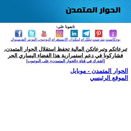
تابعونا على:
بودكاست
بنترست
تيلكرام
لينكدإن
الانستغرام
اليوتيوب
التويتر
الفيسبوك
تبرعاتكم وتبرعاتكن المالية تحفظ استقلال الحوار المتمدن،
فشاركونا في دعم استمرارية هذا الفضاء اليساري الحر
[اشترك في قناة ‫«الحوار المتمدن» على اليوتيوب]
الحوار المتمدن - موبايل
الموقع الرئيسي