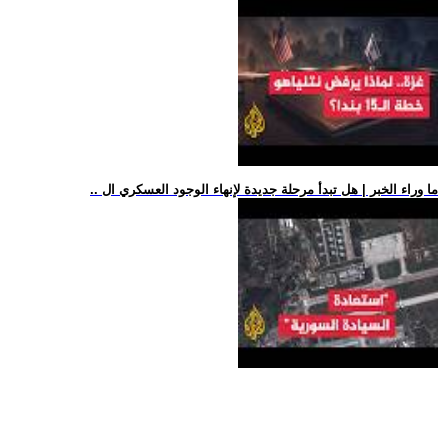
.. ما وراء الخبر | هل تبدأ مرحلة جديدة لإنهاء الوجود العسكري ال