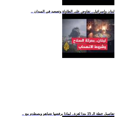
.. لبنان وإسرائيل.. تفاوض على الطاولة وتصعيد في الميدان
.. تفاصيل خطة الـ 15 بندا لغزة.. لماذا يرفضها نتنياهو ويصطدم مع