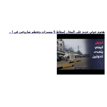
.. هجوم حوثي جديد على المخا.. إسقاط 5 مسيرات وتحطم صاروخين في ا