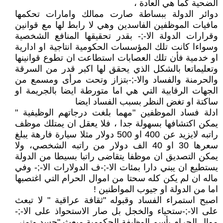
الضحية كما هي العادة ،
دوائر الدولة ببساطة صارت ممالك وامارات تحكمها
مافيات الموظفين الفاسدين وهي لا رابط لها مع قوانين
وقرارات الدولة اﻻ-;- بقدر تحقيقها المنافع الشخصية
وسواءا كانت تلك المؤسسات الحكومية انتاجية او ادارية
او خدمية فأن تلك العصابات استطاعت ان تطوع قوانينها
وتعليماتعا بالشكل الذي يحقق لها اكبر قدر من السرقة
والحرمنة والفساد واﻻ-;-بتزاز وتحت مرأى ومسمع من
الجهات الرقابية التي هي اما متورطة ايضا بالجريمة او
ساكتة او تغض النظر بسبب الفساد ايضا
ادلة فساد الموظفين "مهما بلغت درجاتهم الوظيفية "
يمكن اكتشافها بسهولة جدا ، فلا يعقل ان يمتلك موظف
راتبه لايزيد عن 400 او 500 دولار مثلا سيارة فارهة يبلغ
سعرها 30 او 40 الف دولار من راتبه الشخصي، ولا
يمكن التصديق ان موظفا يتقاضى راتبا بسيطا من الدولة
يستطيع ان يبني دارا بمئات اﻻ-;-ف الدولارات اﻻ-;- وفي
ماله ان لم يكن كله سحتا من اموال الحرام التي اغتصبها
اما من الدولة او جيوب المواطنين !
اصبح استمراء الفساد وقبوله "ثقافة عراقية " لا تبعث
على اﻻ-;-ستحياء والخجل بل صار الاستحواذ على اﻻ-;-
موال الحرام بأسم الوظيفة الحكومية مبعث "حسد وتمني