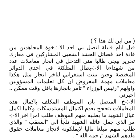
( من اين لك هذا ؟ )
قبل ايام قليلة اتصل بي احد اﻻ-;-خوة المجاهدين من
قادة احد فصائل الحشد الشعبي المشاركين في معارك
تحرير بيجي طالبا مني التدخل في انجاز معاملات عدد
من شهداءنا اﻻ-;-بطال المتلكئة في احدى الدوائر
المختصة وحين بينت استغرابي لتاخر انجاز مثل هكذا
معاملات مهمة المفروض ان كل تعليمات المسؤولين
واولهم "رئيس الوزراء " تأمر بانجازها باقل وقت ممكن ..
اخبرني
اﻻ-;-خ المتصل بان الموظف المكلف باكمال هذه
المعاملات يتحجج بعدم اكتمال المستمسكات وكلما اكمل
عيال الشهيد ما يطلبه منهم الموظف طلب امرا اخر اﻻ-;-
مر الذي جعل عائلة الشهيد تلجأ الى "المعقب " والذي
طلب منهم مبلغا ماليا لايملكونه لانجاز معاملات حقوق
ولدهم الشهيد "رحمه الله " .