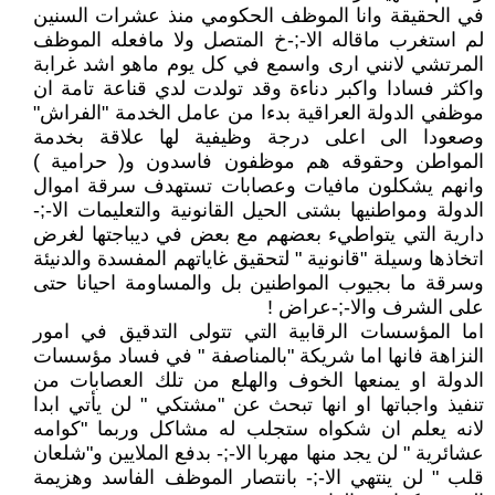
في الحقيقة وانا الموظف الحكومي منذ عشرات السنين
لم استغرب ماقاله اﻻ-;-خ المتصل ولا مافعله الموظف
المرتشي لانني ارى واسمع في كل يوم ماهو اشد غرابة
واكثر فسادا واكبر دناءة وقد تولدت لدي قناعة تامة ان
موظفي الدولة العراقية بدءا من عامل الخدمة "الفراش"
وصعودا الى اعلى درجة وظيفية لها علاقة بخدمة
المواطن وحقوقه هم موظفون فاسدون و( حرامية )
وانهم يشكلون مافيات وعصابات تستهدف سرقة اموال
الدولة ومواطنيها بشتى الحيل القانونية والتعليمات اﻻ-;-
دارية التي يتواطيء بعضهم مع بعض في ديباجتها لغرض
اتخاذها وسيلة "قانونية " لتحقيق غاياتهم المفسدة والدنيئة
وسرقة ما بجيوب المواطنين بل والمساومة احيانا حتى
على الشرف واﻻ-;-عراض !
اما المؤسسات الرقابية التي تتولى التدقيق في امور
النزاهة فانها اما شريكة "بالمناصفة " في فساد مؤسسات
الدولة او يمنعها الخوف والهلع من تلك العصابات من
تنفيذ واجباتها او انها تبحث عن "مشتكي " لن يأتي ابدا
لانه يعلم ان شكواه ستجلب له مشاكل وربما "كوامه
عشائرية " لن يجد منها مهربا اﻻ-;- بدفع الملايين و"شلعان
قلب " لن ينتهي اﻻ-;- بانتصار الموظف الفاسد وهزيمة