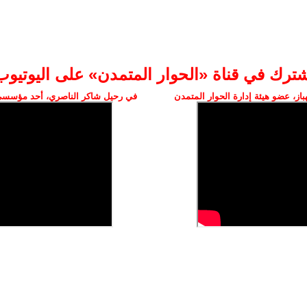
شترك في قناة «الحوار المتمدن» على اليوتيوب
ز، عضو هيئة إدارة الحوار المتمدن
في رحيل شاكر الناصري، أحد مؤسسي 