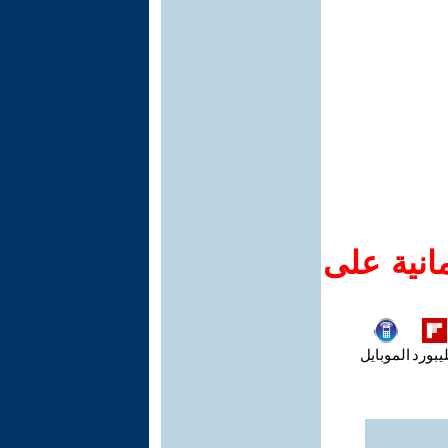
انية على
يبورد
الموبايل