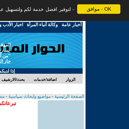
موافق - OK
لتوفير افضل خدمة لكم ولتسهيل عملي
أخبار عامة
-
وكالة أنباء المرأة
-
اخبار الأدب و
الموقع
يسارية
"من أج
حاز ال
إذا لديك
الزوار
اضافة/خدمات
بحث/الارشيف
الصفحة الرئيسية
-
مواضيع وابحاث سياسية
-
من
تبرعاتكم