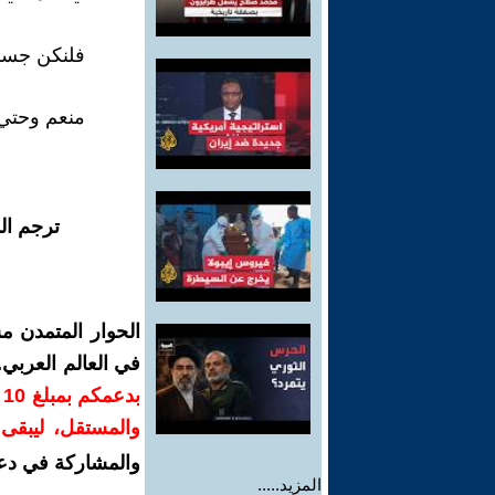
فلنكن جسرا 
منعم وحتي
ترجم ال
الحوار المتمدن م
في العالم العربي
ب
والمستقل، ليبقى ص
والمشاركة في دع
المزيد.....