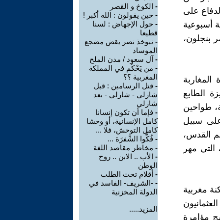
-
الكوخ و القصر
لدفاع على
-
حين يقولون : الله أكبر !
 أسبوعية
-
حول الإجهاض : لسنا
قطيعا
ر بنجلون،
-
نبوخذ نصر يقض مضجع
الموساد
-
آل سعود / مدن الملح
-
من يَحْكُم في المملكة
المغربية ؟؟
المغاربة
-
قتل الرسامين : قبل
ة الطابع
شارلي - شارلي - بعد
شارلي
ة، طواحين
-
فإما أن تكون إنسانا
على سبيل
كامل الإنسانية، أو وحشا
كامل التوحش، فلا ...
لم القدس،
-
فُكُّوا الشّفرَة ...
التي مهر
-
مخاطر مقاصد اللغة
-
الأب .. الابن .. روح
الوطن
-
أقلام تحت الطلب
-
-الشريف- الفاسد في
نة مغربية
الدولة المخزنية
لعثمانيون
المزيد.....
سج مؤامرة