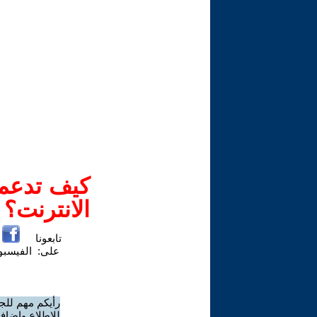
كيف تدعم-
الانترنت؟
تابعونا
على:
الفيسب
رأيكم مهم للج
للاطلاع وإضافة