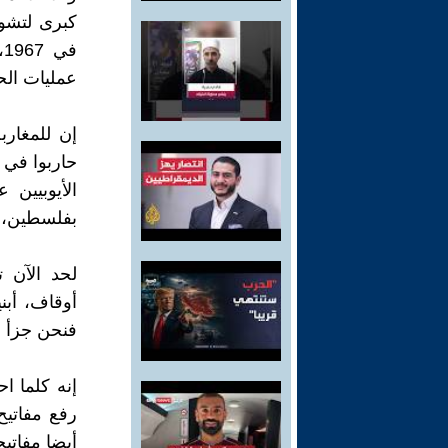
كبرى لتشوي
عمليات الح
إن للمغار
حاربوا في 
الأيوبيين
بفلسطين، و 
لحد الآن ت
أوقاف، أبني
فنحن جزأ م
إنه كلما ا
رفع مفاتيح
أيضا مفاتيح