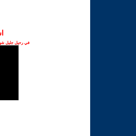
ا‫
في رحيل جليل شهبا