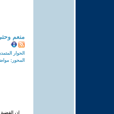
منعم وحتي
الحوار المتمدن-العدد: 4928 - 15
المحور: مواض
إن القضية 