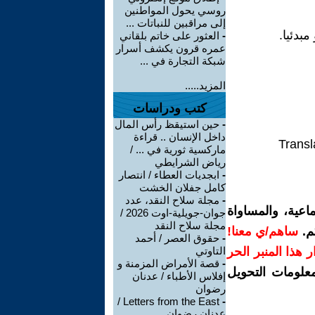
روسي يحول المواطنين
إلى مراقبين للنباتات ...
بدئيا.
-
العثور على خاتم بلقاني
عمره قرون يكشف أسرار
شبكة التجارة في ...
المزيد.....
كتب ودراسات
-
حين استيقظ رأس المال
داخل الإنسان .. قراءة
Transl
ماركسية ثورية في ... /
رياض الشرايطي
-
ابجديات العطاء / انتصار
كامل جفلان الخشت
-
مجلة سلاح النقد، عدد
اعية، والمساواة
جوان-جويلية-اوت 2026 /
مجلة سلاح النقد
م.
ساهم/ي معنا!
-
حقوق العصر / أحمد
رار هذا المنبر الحر
التاوتي
-
قصة الأمراض المزمنة و
معلومات التحويل
إفلاس الأطباء / عدنان
رضوان
Letters from the East /
-
عدنان رضوان