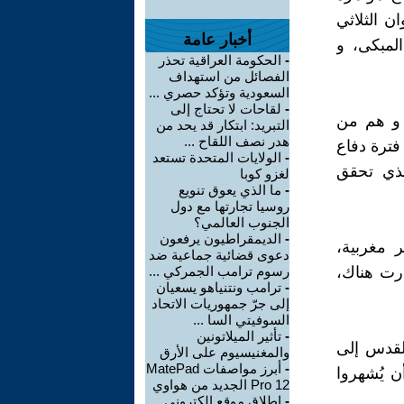
ن الثلاثي
أخبار عامة
حائط المبكى، و
-
الحكومة العراقية تحذر
الفصائل من استهداف
السعودية وتؤكد حصري ...
-
لقاحات لا تحتاج إلى
 و هم من
التبريد: ابتكار قد يحد من
هدر نصف اللقاح ...
فترة دفاع
-
الولايات المتحدة تستعد
لذي تحقق
لغزو كوبا
-
ما الذي يعوق تنويع
روسيا تجارتها مع دول
الجنوب العالمي؟
-
الديمقراطيون يرفعون
ر مغربية،
دعوى قضائية جماعية ضد
ارت هناك،
رسوم ترامب الجمركي ...
-
ترامب ونتنياهو يسعيان
إلى جرّ جمهوريات الاتحاد
السوفيتي السا ...
-
تأثير الميلاتونين
القدس إلى
والمغنيسيوم على الأرق
-
أبرز مواصفات MatePad
ن يُشهروا
Pro 12 الجديد من هواوي
-
إطلاق موقع إلكتروني