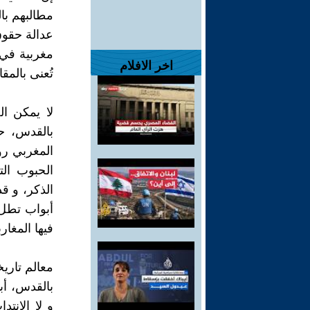
مطالبهم بال
عدالة حقوق
مغربية في 
اخر الافلام
تُعنى بالمق
لا يمكن ا
بالقدس، ح
المغربي رون
الحبوب الت
الذكر، و قد
أبواب تطل 
فيها المغار
معالم تاري
بالقدس، أبن
و لا الانت