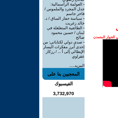
-
العولمة الرأسمالية:
جدل المجرد والملموس /
فاخر جاسم
-
سياسة حفار الساق / د.
خالد زغريت
-
الطائفية المتغلغلة في
لبنان / حسين محمود
الحوار المتمدن
صالح
-
صدى دولي لكتاباتي: من
إحدى أبرز مفكرات اليسار
الإيطالي إلى أ ... / رزكار
عقراوي
المزيد.....
المعجبين بنا على
الفيسبوك
3,732,970