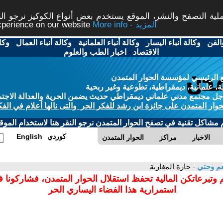
ة التصفح والنشر، الموقع يستخدم بعض أنواع الكوكيز نرجو النق
More info - المزيد
experience on our website
الفن
-
وكالة أنباء اليسار
-
وكالة أنباء العلمانية
-
وكالة أنباء العمال
-
وكا
الاقتصاد
-
اخبار الطب والعلوم
 الرئيسي لمؤسسة الحوار المتمدن
، علمانية، ديمقراطية، تطوعية وغير ربحية
ل مجتمع مدني علماني ديمقراطي حديث يضمن الحرية والعدالة الاجتم
حوار المتمدن على جائزة ابن رشد للفكر الحر والتى نالها أعلام في الفك
م مشاكل تقنية في تصفح الحوار المتمدن نرجو النقر هنا لاستخدام الموقع
كوردي
English
الاخبار
مراكز
الحوار المتمدن
عم وحتي
- حارة المغاربة
 وتبرعاتكن المالية تحفظ استقلال الحوار المتمدن، فشاركونا 
استمرارية هذا الفضاء اليساري الحر