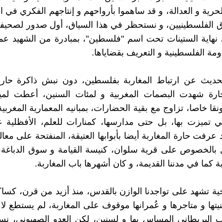
حرية و العدالة، و قد ساهموا بأرواحهم و إنتاجهم الفكري في ا
 الفلسطينيين، و نستحظر في هذا السياق، أول صدور لصحيفة
نهاية الستينات تحت اسم "فلسطين"، بمبادرة من الشهيد عم
اومة الفلسطينية و التعريف بقضاياها.
لحديث عن ارتباط المغاربة بفلسطين، دون نبش ذاكرة حارة 
ارة شهدت البصمات المغربية و لمئات السنين، أعطت لميز
قا خاصا، تزاوج مع بقية الحضارات، بمبانيه المعمارية المغربي
ي تميزت بها، بل حتى مدارسها، كمنارات للعلم، الأفظلية 
 عرفت حارة المغاربة أيضا بأبوابها العتيقة، المنفتحة على معا
بالخصوص على قرية سلوان، كنيسة القيامة و سوق الدباغة، 
بة كما في مدننا القديمة، و كان أشهرها باب المغاربة.
خية تشهد على تواجدنا الوازن بالقدس، منذ أزيد من قرن، كساك
يتها و متاجرها و عُمرانها موقوف على المغاربة، لم يستطع لا ا
داب البريطاني المساس بها و لسنين، لكن العدو الصهيوني، ن