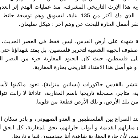
ه هذا الإرث التاريخي المشرف، منذ عمليات الهدم إثر العدوا
في 1967، الذي دك أكثر من 135 بناية، لتسويق وهم توسعة 
فر أسفل الحارة للبحث عن وهم آخر : هيكل سليمان.
بة شهدء على أرض القدس، ليس فقط في العصر الحديث،
صفوف الجبهة الشعبية لتحرير فلسطين، بل يمتد شهداؤنا حتى 
 على فلسطين، حيث كان الجنود المغاربة جزء من النصر ا
هو أصل هذا الامتداد التاريخي بحارة المغاربة.
نتشر بالقدس حاكورات (بساتين منزلية)، تعود ملكيتها لأس
ة، متاجر، مسجلة تاريخيا باسم المغاربة، عاداتنا لا زالت تثو
ن تلك الأرض، و تلك الأرض قطعة من قلوبنا.
حتد الصراع بين الفلسطينين و العدو الصهيوني، و بادر سكان 
 منازلهم القديمة و أبواب حاراتهم، يحق للمغاربة، كل الحق أ
هم، لأن حارة المغاربة شاهدة أننا مقدسيون قلبا و تاريخا.