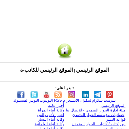
الموقع الرئيسي
الموقع الرئيسي للكاتب-ة
|
تابعونا على:
بنترست
تيلكرام
لينكدإن
الانستغرام
RSS
اليوتيوب
التويتر
الفيسبوك
الموقع الرئيسي
أخبار عامة
هيئة ادارة الحوار المتمدن - للإتصال بنا
وكالة أنباء المرأة
إحصائيات مؤسسة الحوار المتمدن
اخبار الأدب والفن
قواعد النشر
وكالة أنباء اليسار
ابرز كتاب / كاتبات الحوار المتمدن
وكالة أنباء العلمانية
يوتيوب التمدن
وكالة أنباء العمال