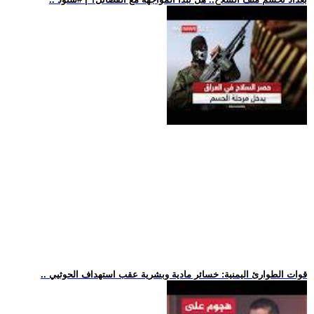
.. قوات الطوارئ اليمنية: خسائر مادية وبشرية عقب استهداف الحوثيي