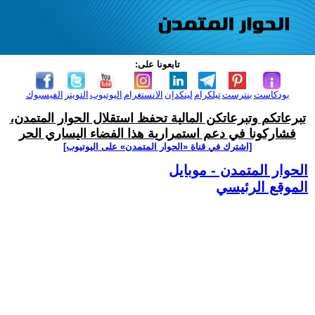
تابعونا على:
بودكاست
بنترست
تيلكرام
لينكدإن
الانستغرام
اليوتيوب
التويتر
الفيسبوك
تبرعاتكم وتبرعاتكن المالية تحفظ استقلال الحوار المتمدن،
فشاركونا في دعم استمرارية هذا الفضاء اليساري الحر
[اشترك في قناة ‫«الحوار المتمدن» على اليوتيوب]
الحوار المتمدن - موبايل
الموقع الرئيسي