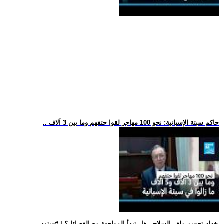
.. حاكم سبتة الإسبانية: نحو 100 مهاجر لقوا حتفهم وما بين 3 آلاف
.. بغداد تحسم ملف السلاح.. هل تبدأ المواجهة مع الفصائل؟ | #ستود