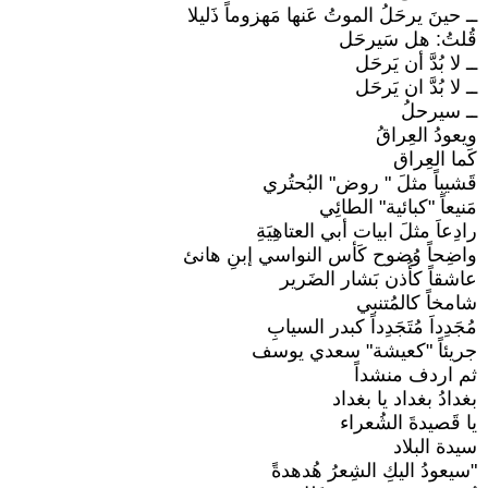
ــ حينَ يرحَلُ الموتُ عَنها مَهزوماً ذَليلا
قُلتُ: هل سَيرحَل
ــ لا بُدَّ أن يَرحَل
ــ لا بُدَّ ان يَرحَل
ــ سيرحلُ
ويعودُ العِراقُ
كَما العِراق
قَشيباً مثلَ " روض" البُحتُري
مَنيعاً "كبائية" الطائِي
رادِعاَ مثلَ ابيات أبي العتاهِيَةِ
واضِحاً وُضوح كَأس النواسي إبنِ هانئ
عاشقاً كأُذن بَشار الضَرير
شامخاً كالمُتنبي
مُجَدِداَ مُتَجَدِداً كبدر السيابِ
جريئاً "كعيشة" سعدي يوسف
ثم اردف منشداً
بغدادُ بغداد يا بغداد
يا قَصيدةَ الشُعراء
سيدة البلاد
"سيعودُ اليكِ الشِعرُ هُدهدةً