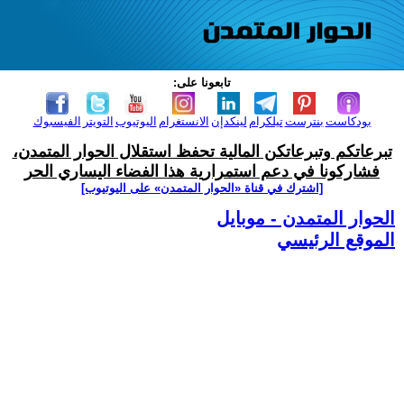
تابعونا على:
بودكاست
بنترست
تيلكرام
لينكدإن
الانستغرام
اليوتيوب
التويتر
الفيسبوك
تبرعاتكم وتبرعاتكن المالية تحفظ استقلال الحوار المتمدن،
فشاركونا في دعم استمرارية هذا الفضاء اليساري الحر
[اشترك في قناة ‫«الحوار المتمدن» على اليوتيوب]
الحوار المتمدن - موبايل
الموقع الرئيسي