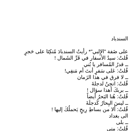
السندباد
على ضَفة "الإِلبي"* رأيتُ السندبادَ مُتكِئا على حَجرٍ
قُلتُ: سيدُ الأسفار في قَرِّ الشَمال !
ــ قدرُ المُسافر يا بُني
قُلتُ: عَلى سَفرٍ أنتَ أم مَنفِي!
ــ لا فرق في هذا الزَمان
قُلتُ: اتحِنُ لدجلةَ
ــ بربكَ أهذا سؤال !
قُلتُ: هُنا البَحرُ أيضاً
ــ ليسَ البِحارُ كَدجلَةَ
قُلتُ: ألا من بساطِ رِيحٍ يَحملُكَ إليها !
الى بغداد
ــ بلى
قُلتُ: متى