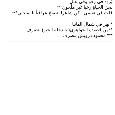
يُردِد في رَفهٍ وفي عَللِ
لحنَ الحياةِ رَخيا غَير ملحون"**
قلت في نفسي : كن شاعرا لتصبحَ عراقياً يا صاحبي***
* نهر في شمال المانيا
**من قصيدة الجواهري( يا دجلة الخير) بتصرف
*** محمود درويش بتصرف