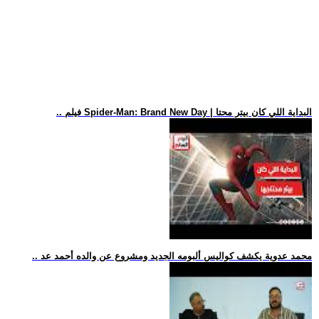
.. فيلم Spider-Man: Brand New Day | البداية اللي كان بيتر محتا
.. محمد عدوية يكشف كواليس ألبومه الجديد ومشروع عن والده أحمد عد