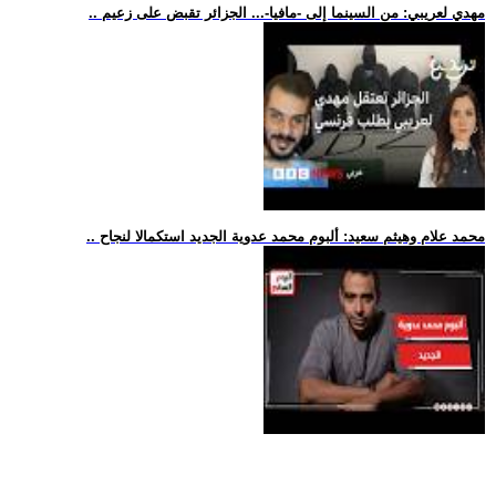
.. مهدي لعريبي: من السينما إلى -مافيا-... الجزائر تقبض على زعيم
.. محمد علام وهيثم سعيد: ألبوم محمد عدوية الجديد استكمالا لنجاح