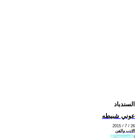
السندباد
عوني شبيطه
2015 / 7 / 26
الادب والفن