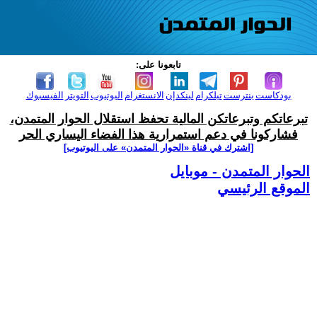
تابعونا على:
بودكاست
بنترست
تيلكرام
لينكدإن
الانستغرام
اليوتيوب
التويتر
الفيسبوك
تبرعاتكم وتبرعاتكن المالية تحفظ استقلال الحوار المتمدن،
فشاركونا في دعم استمرارية هذا الفضاء اليساري الحر
[اشترك في قناة ‫«الحوار المتمدن» على اليوتيوب]
الحوار المتمدن - موبايل
الموقع الرئيسي