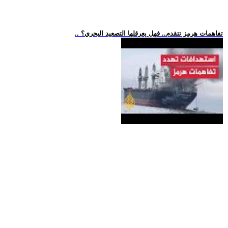
.. تفاهمات هرمز تتقدم.. فهل يعرقلها التصعيد البحري؟