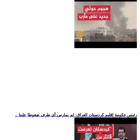
.. رئيس حكومة إقليم كردستان العراق: لم يمارس أي طرف ضغوطا علينا