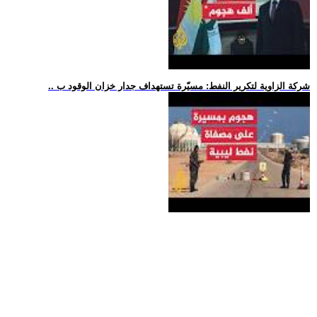
.. شركة الزاوية لتكرير النفط: مسيّرة تستهداف جدار خزان الوقود ب