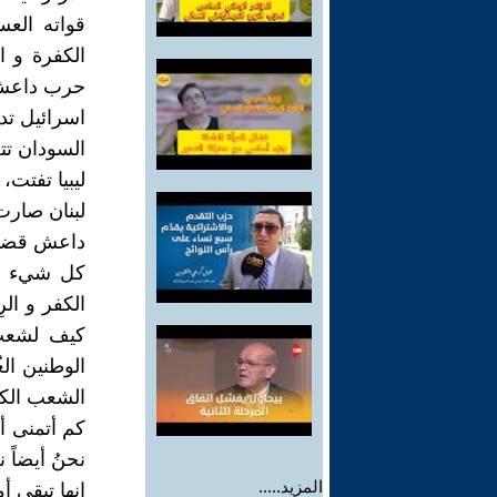
قواته العس
الكفرة و ال
حرب داعش 
اسرائيل تد
السودان تت
ليبيا تفتت
لبنان صارت
داعش قضمت 
كل شيء لس
الكفر و الر
كيف لشعبٍ
الوطنين الغ
الشعب الكر
كم أتمنى أن
نحنُ أيضاً
المزيد.....
إنها تبقى أم