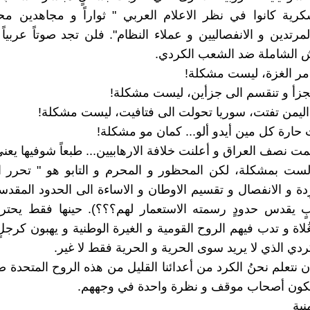
كرية كانوا في نظر الاعلام العربي " ثواراً و مجاهدين م
مرتدين و الانفصاليين و عملاء النظام". فلن تجد صوتاً عربياً 
الشاملة ضد الشعب الكردي.
مر الغزة، ليست مشكلة!
جزأ و تنقسم الى جزأين، ليست مشكلة!
، اليمن تفتت، سوريا تحولت الى فتافيت، ليست مشكلة!
 حارة كل مين أيدو ألو... كمان مو مشكلة!
نصف العراق و أعلنت خلافة الارهابيين... طبعاً شوفيها يعن
ت بمشكلة، لكن المحظور و المحرم و التابو هو " تحرر الك
ِدة و الانفصال و تقسيم الاوطان و الاساءة الى الحدود المقدسة
 يقدس حدودٍ رسمته الاستعمار لهم؟؟؟). حينها فقط يحتر
ُلاة و تدب فيهم الروح القومية و الغيرة الوطنية و يهبون كرجل
دي الذي لا يريد سوى الحرية و الحرية فقط لا غير.
 نتعلم نحنُ الكرد من أعدائنا القليل من هذه الروح المتحدة ضد
 نكون أصحاب موقف و نظرة واحدة في وجههم.
نية