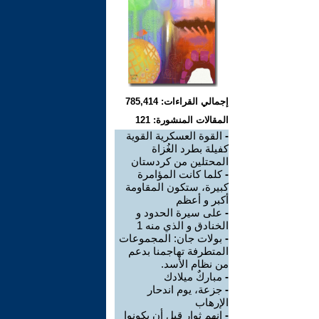
إجمالي القراءات: 785,414
المقالات المنشورة: 121
-
القوة العسكرية القوية
كفيلة بطرد الغُزاة
المحتلين من كردستان
-
كلما كانت المؤامرة
كبيرة، ستكون المقاومة
أكبر و أعظم
-
على سيرة الحدود و
الخنادق و الذي منه 1
-
بولات جان: المجموعات
المتطرفة تهاجمنا بدعم
من نظام الأسد.
-
مباركٌ ميلادك
-
جزعة، يوم اندحار
الإرهاب
-
إنهم ثوار قبل أن يكونوا