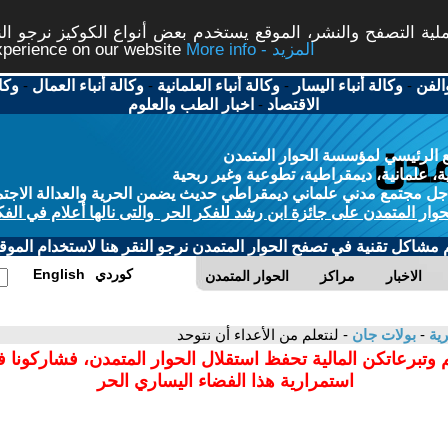
ة التصفح والنشر، الموقع يستخدم بعض أنواع الكوكيز نرجو النق
More info - المزيد
experience on our website
الفن
-
وكالة أنباء اليسار
-
وكالة أنباء العلمانية
-
وكالة أنباء العمال
-
وكا
الاقتصاد
-
اخبار الطب والعلوم
 الرئيسي لمؤسسة الحوار المتمدن
، علمانية، ديمقراطية، تطوعية وغير ربحية
ل مجتمع مدني علماني ديمقراطي حديث يضمن الحرية والعدالة الاجتم
حوار المتمدن على جائزة ابن رشد للفكر الحر والتى نالها أعلام في الفك
م مشاكل تقنية في تصفح الحوار المتمدن نرجو النقر هنا لاستخدام الموقع
كوردي
English
الاخبار
مراكز
الحوار المتمدن
رية
-
بولات جان
- لنتعلم من الأعداء أن نتوحد
 وتبرعاتكن المالية تحفظ استقلال الحوار المتمدن، فشاركونا 
استمرارية هذا الفضاء اليساري الحر