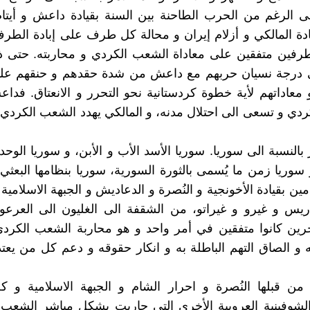
ى الرغم من الحرب الطاحنة بين السنة بقيادة داعش و أيتا
ادة المالكي و أزلام إيران و محالة كل طرف على إبادة الطرف 
طرفين متفقين على معاداة الشعب الكردي و محاربته. حتى
ى درجة نسيان حربهم مع داعش من شدة حقدهم و حنقهم على
معاداتهم لأية خطوة كردستانية نحو التحرر و الانعتاق. فد
دي و تسعى الى احتلال مدنه، و المالكي يهدد الشعب الكردي
 بالنسبة الى سوريا. سوريا الأسد الأب و الأبن، و سوريا الوحد
 سوريا زمن ما يُسمى بالثورة السورية، سوريا بنظامها البعثي
امين بقيادة الأخونجية و النُصرة و الدعاديش و الجبهة الاسلامية
ريس و غيرو و غيراتو، من الشقفة الى الغليون الى العرعو
رين كانوا متفقين في أمر واحد و هو محاربة الشعب الكردي
 و الصاق التهم الباطلة به و انكار حقوقه و دعم كل من يعت
ن قبلها النُصرة و احرار الشام و الجبهة الاسلامية و كل
 الشوفينية العروبية الأخرى التي حاربت بشكلٍ مباشر الشعب