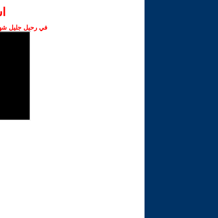
ا‫
في رحيل جليل شهبا