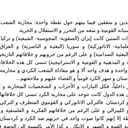
حدين و متفقين فيما بينهم حول نقطة واحدة: محاربة الشعب
ته القومية و منعه من التحرر و الاستقلال و الحرية.
 السنين كانت إيران (الصفوية- المجوسية- الشيعية) و تركيا (ا
لمانية- الاتاتوركية) و سوريا (البعثية و الناصرية) و العراق 
لبعثية الصدامية) و على الرغم من حروبهم و خلافاتهم التاريخية
 و المذهبية و القومية و الاستراتيجية) تنسى كل هذه الخلافا
احدة و هدف واحد ألا و هو معاداة الشعب الكردي و محاربته
ان و صهر الكرد قومياً و القضاء عليهم و ملاحقتهم...
ر داخلياً، فكل التيارات و الأحزاب و الشخصيات المتحاربة و 
ذه الدول كانت تتوحد على محاربة الكرد تنسى كل خلافاتها
 كردستان. فالتركي الاتاتوركي و القوموي المتطرف و التركي 
الليبرالي و على الرغم من خلافاتهم الفكرية و الفلسفية و
 إلا إنهم كانوا صوت واحد في حربهم ضد الكرد و كردستان 
القمع و الصهر و الانكار. و كذا الأمر بالنسبة الى الوضع 