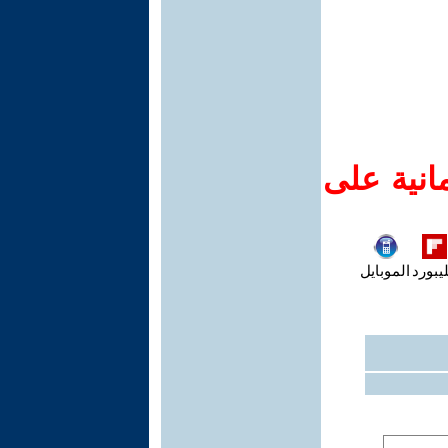
انية على
يبورد
الموبايل