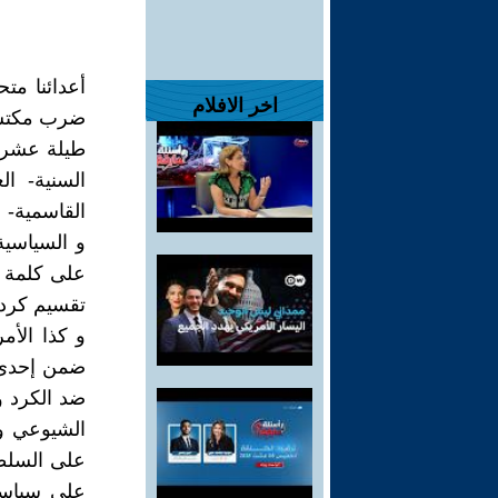
أعدائنا مت
اخر الافلام
ضرب مكتسبا
طيلة عشرات
السنية- الع
القاسمية- ا
و السياسية
على كلمة و
تقسيم كردست
و كذا الأم
ضمن إحدى ه
ضد الكرد و
الشيوعي و 
على السلطة
على سياسة 