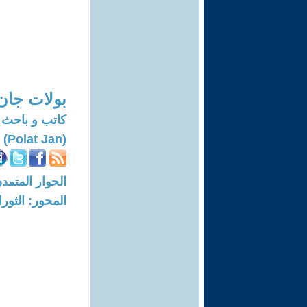
بولات جان
كاتب و باحث
(Polat Jan)
الحوار المتمدن-العدد: 4511 - 14
المحور: الثور