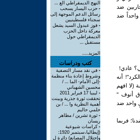
النهج الديمقراطي الع ...
حاربين ضد
-
حزب اليسار يسحب
رسائل الدعم الموجهة إلى
واحداً ضد
سجناء فلسطينيين
-
فوز عبدول السيد يشعل
معركة داخل الحزب
الديمقراطي حول
مستقبل ...
المزيد.....
كتب ودراسات
ي؟ عادي!
-
في نقد مسار التصفية
وشروط إعادة بناء منظمة
رد"! أنه
-إلى الأمام- الما ... /
 (لا افهم
محسين الشهباني
-
ليبيا 17 فبراير 2011
ق أنوف "
تحققت ثورة جذرية وبينت
ٍ واحد ضد
أهمية النظرية وا ... / بن
حلمي حاليم
-
ثورة تشرين / مظاهر
نا؛ فربما
ريسان
-
كراسات شيوعية
(إيطاليا،سبتمبر 1920:
وإحتلال المصانع) دائرة ل