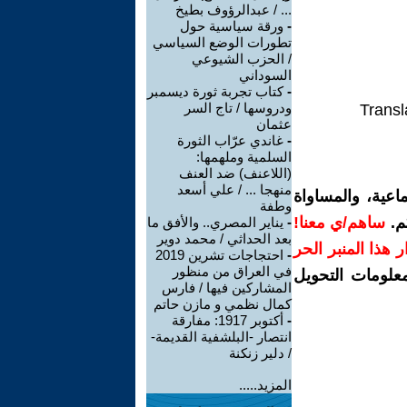
... / عبدالرؤوف بطيخ
-
ورقة سياسية حول
تطورات الوضع السياسي
/ الحزب الشيوعي
السوداني
-
كتاب تجربة ثورة ديسمبر
ودروسها / تاج السر
Transl
عثمان
-
غاندي عرّاب الثورة
السلمية وملهمها:
(اللاعنف) ضد العنف
منهجا ... / علي أسعد
اعية، والمساواة
وطفة
م.
ساهم/ي معنا!
-
يناير المصري.. والأفق ما
بعد الحداثي / محمد دوير
رار هذا المنبر الحر
-
احتجاجات تشرين 2019
في العراق من منظور
معلومات التحويل
المشاركين فيها / فارس
كمال نظمي و مازن حاتم
-
أكتوبر 1917: مفارقة
انتصار -البلشفية القديمة-
/ دلير زنكنة
المزيد.....