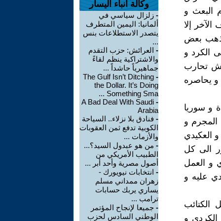
وكالة أنباء اليسار
م البعث و
-
زلزال سياسي في
الآخر إلا
ألمانيا: اليمين المتطرف
يتصدر الاستطلاعات بنس
 ذهب بعض
...
-
العرائش: حزب التقدم
 الكرد و
والاشتراكية ينظم لقاءً
اعش تحارب
جماهيرياً حاشداً ...
The Gulf Isn’t Ditching
-
 و يحاصره
the Dollar. It’s Doing
Something Sma ...
A Bad Deal With Saudi
-
ة و سوريا
Arabia
-
فنادق بلا نزلاء.. السياحة
 المجرم و
الكوبية تدفع ثمن العقوبات
 و العكيدي
والأزمات ...
-
من هو عبدول السيد؟...
ر الى كل
الطبيب الأمريكي من
 و العمل
أصول مصرية وأحد أبر ...
-
انتخابات نيويورك -
دي عليه و
زهران ممداني مسلم
يساري يربك حسابات
ترامب ...
 الكتائب
-
جميعا لإنجاح المؤتمر
الوطني السادس لحزب
 الكردي و