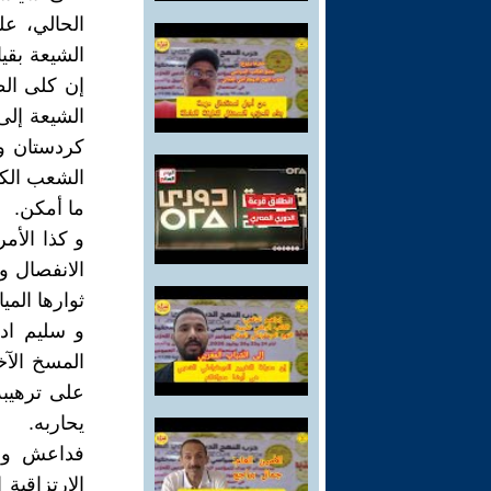
الحالي، عل
الشيعة بقي
إن كلى ال
الشيعة إل
كردستان و 
الشعب الكر
ما أمكن.
و كذا الأمر
الانفصال و
ثوارها المي
و سليم اد
المسخ الآخ
على ترهيبه
يحاربه.
فداعش و م
الارتزاقية