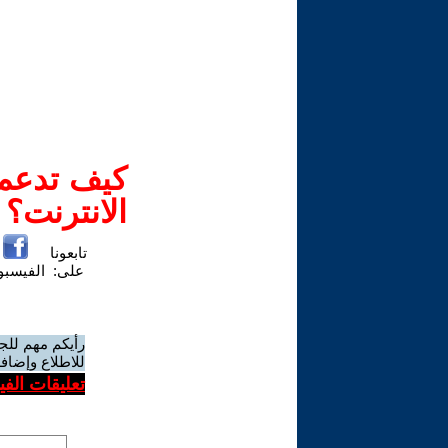
كيف تدعم-
الانترنت؟
تابعونا
على:
الفيسب
رأيكم مهم للج
للاطلاع وإضافة
تعليقات الف