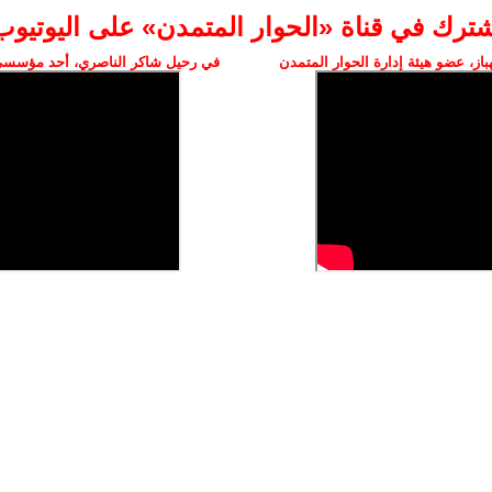
شترك في قناة «الحوار المتمدن» على اليوتيوب
ز، عضو هيئة إدارة الحوار المتمدن
في رحيل شاكر الناصري، أحد مؤسسي 