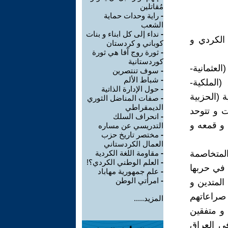
مُقاتلين
-
راية وحدات حماية
الشعب
-
نداء إلى كل ابناء و بنات
 الكردي و
كوباني و كردستان
-
ثورة روج آفا هي ثورة
كوردستانية
لعثمانية-
-
سوف تنتصرين
-
شباط الألم
(الملكية-
-
حول الإدارة الذاتية
 (الحزبية
-
صفات المناضل الثوري
الديمقراطي
ت و تتوحد
-
انحراف السلك
 و قمعه و
التدريسي عن مساره
-
مختصر تاريخ حزب
العمال الكردستاني
المتخاصمة
-
مقاومة اللغة الكردية
-
العلم الوطني الكردي؟!
 في حربها
-
علم جمهورية مهاباد
-
امرأتي الوطن
المتدين و
 صراعاتهم
المزيد.....
و متفقين
في العراق