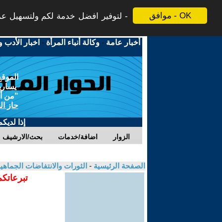
موافق - OK
لتوفير افضل خدمة لكم ولتسهيل عملي
أخبار عامة
-
وكالة أنباء المرأة
-
اخبار الأدب و
الموقع
يسارية
"من أج
حاز ال
إذا لديك
الزوار
اضافة/خدمات
بحث/الارشيف
الصفحة الرئيسية
-
الثورات والانتفاضات الجماهي
تبرعاتكم