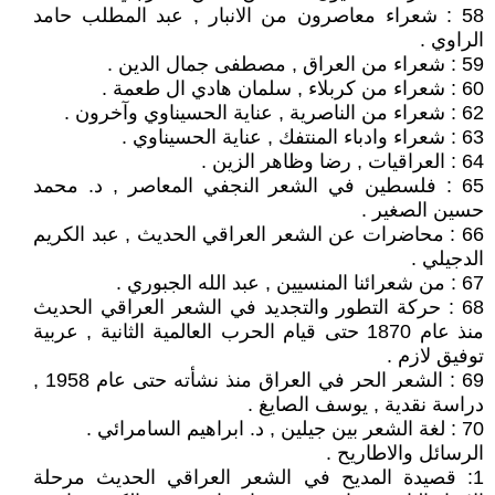
58 : شعراء معاصرون من الانبار , عبد المطلب حامد
الراوي .
59 : شعراء من العراق , مصطفى جمال الدين .
60 : شعراء من كربلاء , سلمان هادي ال طعمة .
62 : شعراء من الناصرية , عناية الحسيناوي وآخرون .
63 : شعراء وادباء المنتفك , عناية الحسيناوي .
64 : العراقيات , رضا وظاهر الزين .
65 : فلسطين في الشعر النجفي المعاصر , د. محمد
حسين الصغير .
66 : محاضرات عن الشعر العراقي الحديث , عبد الكريم
الدجيلي .
67 : من شعرائنا المنسيين , عبد الله الجبوري .
68 : حركة التطور والتجديد في الشعر العراقي الحديث
منذ عام 1870 حتى قيام الحرب العالمية الثانية , عربية
توفيق لازم .
69 : الشعر الحر في العراق منذ نشأته حتى عام 1958 ,
دراسة نقدية , يوسف الصايغ .
70 : لغة الشعر بين جيلين , د. ابراهيم السامرائي .
الرسائل والاطاريح .
1: قصيدة المديح في الشعر العراقي الحديث مرحلة