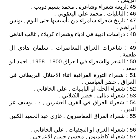
الريس .
45 :اربعة شعراء وشاعرة , محمد بسيم ذويب .
46 : البابليات , محمد علي اليعقوبي .
47 : تاريخ شعراء سامراء من تأسيسها حتى اليوم , يونس
ابراهيم .
48 : دراسات ادبية في ادباء وشعراء كربلاء , غالب الناهي
.
49 : شاعرات العراق المعاصرات , سلمان هادي ال
طعمة .
50 : الشعر والشعراء في العراق 1800ــ 1958 , احمد ابو
سعد .
51 : شعراء الثورة العراقية اثناء الاحتلال البريطاني في
العراق , خضر العباسي .
52 : شعراء الحلة او البابليات , علي الخاقاني .
53 : شعراء ديالى , خضر الكيلاني .
54 : شعراء العراق في القرن العشرين , د . يوسف عز
الدين .
55 : شعراء العراق المعاصرون , غازي عبد الحميد الكنين
.
56 : شعراء الغري او النجفيات , علي الخاقاني .
57 : شعراء كاظميون , محسن حسن الاعرجي .