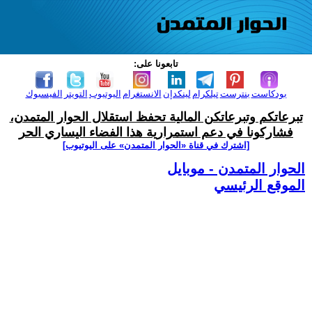
تابعونا على:
بودكاست
بنترست
تيلكرام
لينكدإن
الانستغرام
اليوتيوب
التويتر
الفيسبوك
تبرعاتكم وتبرعاتكن المالية تحفظ استقلال الحوار المتمدن،
فشاركونا في دعم استمرارية هذا الفضاء اليساري الحر
[اشترك في قناة ‫«الحوار المتمدن» على اليوتيوب]
الحوار المتمدن - موبايل
الموقع الرئيسي