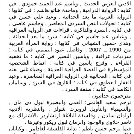
الادبي العربي الحديث , وباسم عبد الحميد حمودي , في
كتابه : الرواية الدرامية , وماجدة هناتو هاشم : في كتابها :
الرواية العربية ما بعد الحداثية , وعبد علي حسن في
كتابه : تحولات النص السردي المعاصر , وجاسم عاصي ,
في كتابه : السرد والذاكرة , قراءات في الرواية العراقية
, وعباس عبد جاسم في كتابه : سرد ما بعد الحداثة ,
وهدى حسين الشيباني في كتابها : رواية المرأة العربية
من 1990 ــ 2007 , وفاضل عبود التميمي في كتابه :
سرديات عراقية , وياسين النصير في كتابه : ما تخفيه
القراءة , وفرج ياسين في كتابه : انماط الشخصية
المؤسطرة في القصة العراقية الحديثة , وضياء غني لفته
في كتابه : العجائبية في الرواية العراقية المعاصرة , وعبد
الغفار العطوي في كتابه : القارئ في السرد , وسلمان
الكاصد في كتابه : صنعة السرد .
مترجمون حداثيون :
ترجم سعيد الغانمي: العمى والبصيرة لبول دي مان ,
والسيمياء والتأويل لروبرت شولز , والنظرية الادبية
لرامان سلدن , وفلسفة البلاغة لرتشاردز بالاشتراك مع
ناصر حلاوي والوجود والزمان لبول ريكور وغيرها .
فيما ترجم حسن ناظم : بداية الفلسفة لغادامر , وكتابان