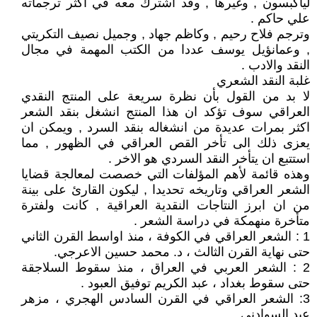
لياكبسون , وغيرها , وقد اشترك معه في اكثر ترجماته
علي حاكم .
وترجم فلاح رحيم , وكاظم جهاد , وجميل نصيف التكريتي
, وعمانؤيل يوسف عددا من الكتب المهمة في مجال
النقد والادب .
غلبة النقد الشعري
لا بد من القول بأن نظرة سريعة على المنتج النقدي
العراقي سوف تؤكد ان هذا المنتج انشغل بنقد الشعر
اكثر بمرات عديدة من انشغاله بنقد السرد , ويمكن ان
يعزى ذلك الى تأخر القص العراقي في الظهور , مما
استتبع ان يتأخر النقد السردي هو الاخر .
وهذه قائمة لأهم المؤلفات التي خصصت لمعالجة قضايا
الشعر العراقي وتاريخه تحديدا , ليكون القارئ على بينة
من ان ابرز النتاجات النقدية العراقية , كانت ولفترة
متأخرة منهمكة في دراسة الشعر .
1 : الشعر العراقي في الكوفة ، منذ اواسط القرن الثاني
حتى نهاية القرن الثالث ، د. محمد حسين الاعرجي.
2 : الشعر العربي في العراق ، منذ سقوط السلاجقة
حتى سقوط بغداد ، عبد الكريم توفيق العبود .
3: الشعر العراقي في القرن السادس الهجري ، مزهر
عبد السوادني.