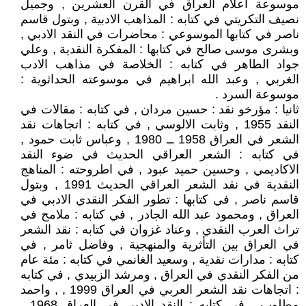
موسوعة اعلام العراق في القرن العشرين , وجميل
نصيف التكريتي في كتابه : المذاهب الادبية , وبتول قاسم
ناصر في كتابها الموسوعي : محاضرات في النقد الادبي ,
وبشرى موسى صالح في كتابها : المفكرة النقدية , وعلي
جواد الطاهر في كتابه : الخلاصة في مذاهب الادب
الغربي , وعبد الله ابراهيم في موسوعته الحداثوية :
موسوعة السرد .
ثانيا : مؤرخو نقد : حسين مردان , في كتابه : مقالات في
النقد 1955 , وثابت الالوسي , في كتابه : اتجاهات نقد
الشعر في العراق 1958 ــ 1980 , وعباس ثابت حمود ,
في كتابه : الشعر العراقي الحديث في ضوء النقد
الاكاديمي , وحسين حميد عبود , في اطروحته : المناهج
النقدية في نقد الشعر العراقي الحديث 1991 , وبتول
قاسم ناصر , في كتابها : تطور الفكر النقدي الادبي في
العراق , ومحمود عبد الله الجادر , في كتابه : ملامح في
تراث العرب النقدي , وعناد غزوان في كتابه : نقد الشعر
في العراق بين التأثرية والمنهجية , وفاضل ثامر , في
كتابه : مدارات نقدية , وسعيد الغانمي في كتابه : مئة عام
من الفكر النقدي في العراق , ومرشد الزبيدي , في كتابه
: اتجاهات نقد الشعر العربي في العراق 1999 , , واحمد
مطلوب , في كتابه : النقد الادبي في العراق 1968 ,