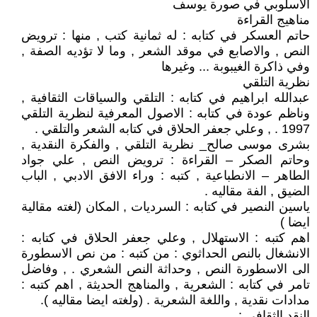
الاسلوبي في صورة يوسف
مناهيج القراءة
حاتم العسكر في كتابه : له ثمانية كتب , منها : ترويض
النص , والاصابع في موقد الشعر , وما لا تؤديه الصفة ,
وفي ذاكرة الغيبوبة ... وغيرها
نظرية التلقي
عبدالله ابراهيم في كتابه : التلقي والسياقات الثقافية ,
وناظم عودة في كتابه : الاصول المعرفية لنظرية التلقي
1997 . , وعلي جعفر الحلاق في كتابه الشعر والتلقي .
بشرى موسى صالح_ نظرية التلقي , والفكرة النقدية ,
وحاتم الصكر – القراءة : ترويض النص , علي جواد
الطاهر – الانطباعية , كتبه : وراء الافق الادبي , الباب
الضيق , الفة مقاليه .
ياسين النصير في كتابه : السرديات , المكان (لغته مقالية
ايضا )
اهم كتبه : الاستهلال , وعلي جعفر الحلاق في كتابه :
الانشغال بالنص الحداثوي : من كتبه : من نص الاسطورة
الى الاسطورة النص , وحداثة النص الشعري . , وفاضل
تامر في كتابه : الشعرية , والمناهج الحديثة , اهم كتبه :
مدادات نقدية , واللغة الشعرية . (ولغته ايضا مقاليه ).
النقد الثقافي :