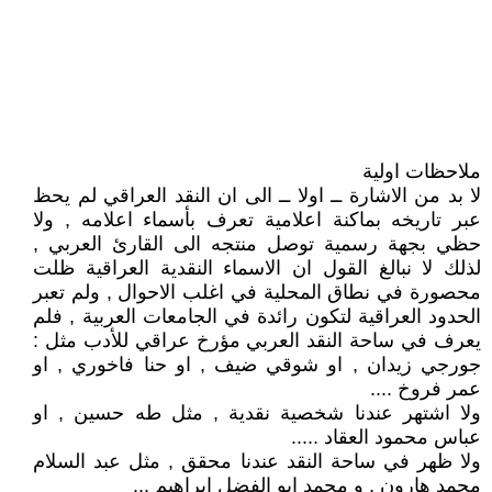
ملاحظات اولية
لا بد من الاشارة ــ اولا ــ الى ان النقد العراقي لم يحظ
عبر تاريخه بماكنة اعلامية تعرف بأسماء اعلامه , ولا
حظي بجهة رسمية توصل منتجه الى القارئ العربي ,
لذلك لا نبالغ القول ان الاسماء النقدية العراقية ظلت
محصورة في نطاق المحلية في اغلب الاحوال , ولم تعبر
الحدود العراقية لتكون رائدة في الجامعات العربية , فلم
يعرف في ساحة النقد العربي مؤرخ عراقي للأدب مثل :
جورجي زيدان , او شوقي ضيف , او حنا فاخوري , او
عمر فروخ ....
ولا اشتهر عندنا شخصية نقدية , مثل طه حسين , او
عباس محمود العقاد .....
ولا ظهر في ساحة النقد عندنا محقق , مثل عبد السلام
محمد هارون , و محمد ابو الفضل ابراهيم ...