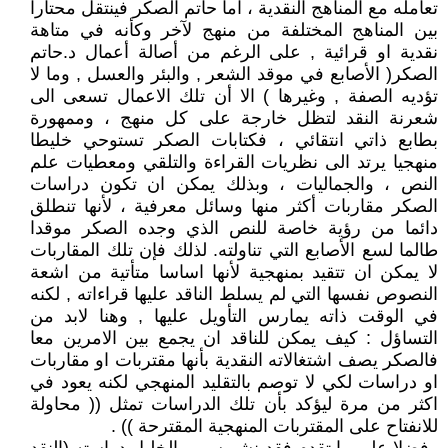
تعامله مع المناهج النقدية ، اما حاتم الصكر فينتقل محتارا
بين المناهج المختلفة من منهج لآخر وكأنه في متاهة
نقدية او قرائية , على الرغم من أصالة أعمال د.حاتم
الصكر( الأصابع في موقد الشعر , والبئر والعسل , وما لا
تؤديه الصفة , وغيرها ) الا أن تلك الاعمال تسعى الى
شعرنة النقد لتظل خارجة على كل منهج ، وممهورة
بطابع ذاتي انتقائي ، فكتابات الصكر تستوحي خليطا
منهجيا يرتد الى نظريات القراءة والتلقي ومعطيات علم
النص ، والجماليات ، وبذلك يمكن ان تكون دراسات
الصكر مقاربات أكثر منها وسائل معرفية ، لأنها تنطلق
دائما من رؤية خاصة للنص الذي وجده الصكر موقدا
طالما لسع الأصابع التي تناولته. لذلك فإن تلك المقاربات
لا يمكن ان تتقيد بمنهجية لأنها اساسا متأتية من اشعة
النصوص نفسها التي لم يسلط الناقد عليها قراءاته , لكنه
في الوقت ذاته يمارس التأويل عليها , وهنا لابد من
التساؤل : كيف يمكن للناقد ان يجمع بين الامرين معا
فالصكر يصف اشتغالاته النقدية بأنها مقتربات او مقاربات
او دراسات لكي لا توصم بالتقليد المنهجي لكنه يعود في
اكثر من مرة ليؤكد بأن تلك الدراسات تمثل (( محاولة
للانفتاح على المقتربات المنهجية المقترحة )) .