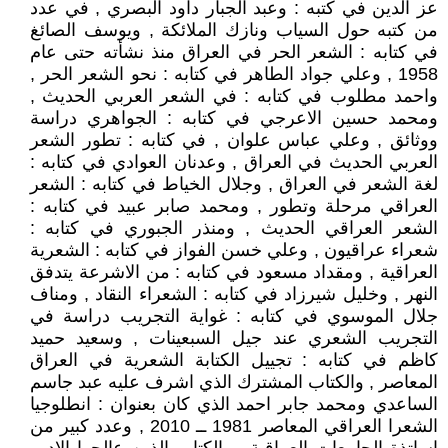
عز الدين في كتبه : وعبد الجبار داود البصري , في عدد
من كتبه حول السياب ونازك الملائكة , ويوسف الصائغ
في كتابه : الشعر الحر في العراق منذ نشأته حتى عام
1958 , وعلي جواد الطاهر في كتابه : نحو الشعر الحر ,
واحمد مطلوب في كتابه : في الشعر العربي الحديث ,
ومحمد حسين الاعرجي في كتابه : الجواهري دراسة
ووثائق , وعلي عباس علوان , في كتابه : تطور الشعر
العربي الحديث في العراق , وعدنان العوادي في كتابه :
لغة الشعر في العراق , وجلال الخياط في كتابه : الشعر
العراقي مرحلة وتطور , ومحمد صابر عبيد في كتابه :
الشعر العراقي الحديث , ومنذر الجبوري في كتابه :
شعراء عراقيون , وعلي خسن الفواز في كتابه : الشعرية
العراقية , ومقداد مسعود في كتابه : من الاشرعة يتدفق
النهر , وخليل شيرزاد في كتابه : الشعراء النقاد , ومناف
جلال الموسوي في كتابه : غواية التجريب دراسة في
التجريب الشعري عند جيل السبعينات , وسعيد حميد
كاظم في كتابه : تجييل الكتابة الشعرية في العراق
المعاصر , والكتاب المشترك الذي اشرف عليه عبد جاسم
الساعدي ومحمد جابر احمد الذي كان بعنوان : انطلوجيا
الشعرا العراقي المعاصر 1981 ــ 2010 , وعدد كبير من