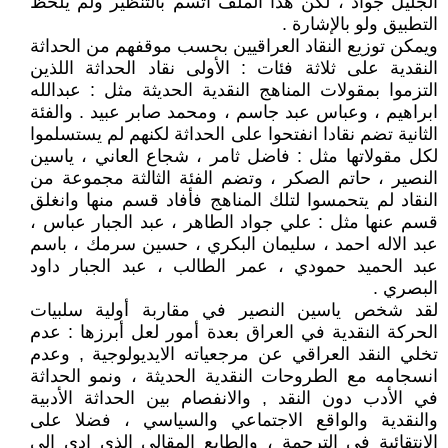
الجليل جواد ، لكن هذا الملف اتسم بالتنظير ولم يلحظ
التطبيق ولو بالإشارة .
ويمكن توزيع النقاد العراقيين بحسب موقفهم من الحداثة
النقدية على ثلاثة فئات : الأولى نقاد الحداثة اللذين
التزموا بمقولات المناهج النقدية الحديثة مثل : عبدالله
ابراهيم ، وعباس عبد جاسم ، ومحمد صابر عبيد . والفئة
الثانية تضم نقادا انفتحوا على الحداثة لكنهم لم يستسلموا
لكل مقولاتها مثل : فاضل ثامر ، شجاع العاني ، ياسين
النصير ، حاتم الصكر ، وتضم الفئة الثالثة مجموعة من
النقاد لم يتحمسوا لتلك المناهج فأفاد قسم منها وانغلق
قسم عنها مثل : علي جواد الطاهر ، عبد الجبار عباس ،
عبد الاله احمد ، سليمان البكري ، حسين سرمك ، باسم
عبد الحميد حمودي ، عمر الطالب ، عبد الجبار داود
البصري .
لقد شخص ياسين النصير في مقاربة أولية سلبيات
الحركة النقدية في العراق بعدة أمور لعل أبرزها : عدم
تخلي النقد العراقي عن مرجعياته الايديولوجية , وعدم
انسجامه مع الطروحات النقدية الحديثة ، ونمو الحداثة
في الأدب دون النقد , والانفصام بين الحداثة الأدبية
والنقدية والواقع الاجتماعي والسياسي ، فضلا على
الانتقائية في الترجمة ، والطابع المقالي الذي ادى الى