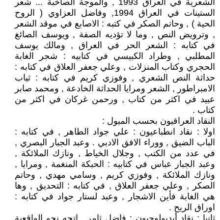
الشعرية في العراق 1993 , والموجة الصاخبة ... شعر
الستينات في العراق 1994, وفاضل العزاوي ( الروح
الحية ) , وحاتم الصكر في كتبه : الاصابع في موقد الشعر
, وترويض النص , وما لا تؤديه الصفة , ويوسف الصائغ
في كتابه : الشعر الحر في العراق , ومالك يوسف
المطلبي , وطراد الكبيسي في كتابيه : شجر الغابة
الحجري وكتاب المنزلات , وعلي جعفر العلاق في كتابه :
حداثة النص الشعري , وفوزي كريم في كتابه : ثياب
الامبراطور , الشعر ومرايا الحداثة الخادعة , ومحمد صابر
عبيد في اكثر من كتاب , ورحمن غركان في اكثر من
كتاب .
النقاد العراقيون بحسب الميول :
اولا : نقاد انطباعيون : علي جواد الطاهر , في كتابه :
الباب الضيق , ووراء الافق الادبي . وعبد الجبار البصري ,
في عدد من الكتب , وجلال الخياط , ونازك الملائكة ,
وعبد الجبار عباس في كتابيه : الحبكة المنغمة , ومرايا ,
ونازك الملائكة , وفوزي كريم , وسامي مهدي , وحاتم
الصكر , وعلي جعفر العلاق , في كتابه : التحديق , وها
هي الغابة فأين الاشجار , وعبد لستار جواد في كتابه :
اوراق الريح .
ثانيا : نقاد أيديولوجيون : فاضل ثامر , اتجه نحو الواقعية