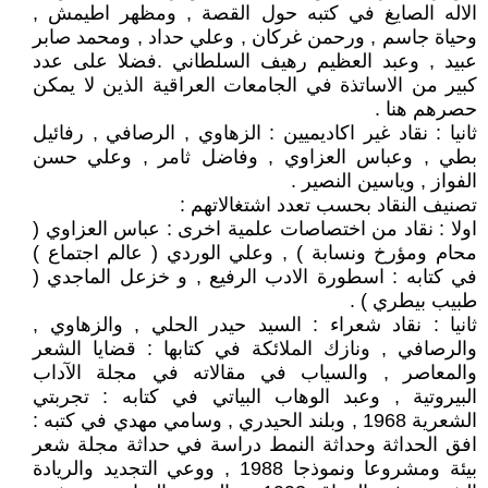
الاله الصايغ في كتبه حول القصة , ومظهر اطيمش ,
وحياة جاسم , ورحمن غركان , وعلي حداد , ومحمد صابر
عبيد , وعبد العظيم رهيف السلطاني .فضلا على عدد
كبير من الاساتذة في الجامعات العراقية الذين لا يمكن
حصرهم هنا .
ثانيا : نقاد غير اكاديميين : الزهاوي , الرصافي , رفائيل
بطي , وعباس العزاوي , وفاضل ثامر , وعلي حسن
الفواز , وياسين النصير .
تصنيف النقاد بحسب تعدد اشتغالاتهم :
اولا : نقاد من اختصاصات علمية اخرى : عباس العزاوي (
محام ومؤرخ ونسابة ) , وعلي الوردي ( عالم اجتماع )
في كتابه : اسطورة الادب الرفيع , و خزعل الماجدي (
طبيب بيطري ) .
ثانيا : نقاد شعراء : السيد حيدر الحلي , والزهاوي ,
والرصافي , ونازك الملائكة في كتابها : قضايا الشعر
والمعاصر , والسياب في مقالاته في مجلة الآداب
البيروتية , وعبد الوهاب البياتي في كتابه : تجربتي
الشعرية 1968 , وبلند الحيدري , وسامي مهدي في كتبه :
افق الحداثة وحداثة النمط دراسة في حداثة مجلة شعر
بيئة ومشروعا ونموذجا 1988 , ووعي التجديد والريادة