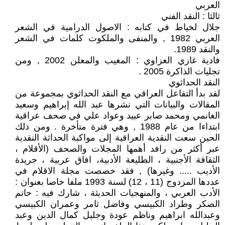
العربي
ثالثا : النقد الفني
جلال لخياط في كتابه : الاصول الدرامية في الشعر
العربي 1982 , والمنفى والملكوت كلمات في الشعر
والنقد 1989.
فادية غازي العزاوي : المغيب والمعلن 2002 , ومن
تجليات الذاكرة 2005 .
النقد الحداثوي
لقد بدأ التفاعل العراقي مع النقد الحداثوي بمجموعة من
المقالات والبيانات التي نشرها عبد الله إبراهيم وسعيد
الغانمي ومحمد صابر عبيد وعواد علي في صحف عراقية
ابتداءا من عام 1988 , وهي فترة متأخرة . ومن ذلك
الحين سعت النقدية العراقية إلى مواكبة الحداثة النقدية
عبر أكثر من رافد أهمها المجلات والصحف (الأقلام ،
الثقافة الأجنبية ، الطليعة الأدبية، افاق عربية ، جريدة
الأديب ..... وغيرها) , فقد خصصت مجلة الاقلام في
عددها المزدوج (11 ، 12) لسنة 1993 ملفا خاصا بعنوان :
الأدب العربي ، والمنهجيات الحديثة ، شارك فيه : حاتم
الصكر وطراد الكبيسي وفاضل ثامر وعمران الكبيسي
وعبدالله ابراهيم وناظم عودة وجليل كمال الدين وعبد