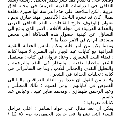
وفضلا على ما تقدم فقد نشر سمير الخليل دراسته (النقد
الثقافي في الدراسات النقدية العربية) في مجلة آفاق
عربية , لكن الملاحظ على هذه الدراسة انها صورة مقلدة
لمقال كان قد نشره الباحث الأكاديمي مهند طارق نجم ،
بعنوان (الوقوف خارج الثقافات ، النقد الثقافي الغربي
والحداثة العربية) في مجلة الأقلام , الامر الذي يدفع الى
التساؤل عن كيفية حصول هذه المحاكاة أهي محض
مصادفة ام ان في الامر خطأ ما ؟.
ومهما يكن من امر فأنه يمكن تلمس الحداثة النقدية
العراقية مع كتابات عبد الجبار داود البصري لا سيما كتابه
: فضاء البيت الشعري , وعناد غزوان في كتابه : مستقبل
الشعر وقضايا نقدية , واسفار في النقد والترجمة ,
والتحليل النقدي والجمالي للأدب , وما جد السامرائي في
كتابه : تجليات الحداثة في الشعر .
ولا بد من القول ان عددا من النقاد العراقيين مالوا الى
الغموض في كتاباتهم , ومن اهمهم : مالك المطلبي ,
وعبد الرحمن طهمازي , ومحمد صابر عبيد , وعباس عبد
جاسم .
كتابات تعريفية :
يمكن ان نعد مقال علي جواد الطاهر : اعلى مراحل
السوء التي نشرها في جريدة الجمهورية يوم 8/ 12 /