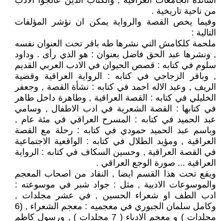
اساتذة الجامعات العراقية , والكتاب الذين عالجوا الادب
من ناحية تاريخية .
وفيما يخص القصة والرواية يمكن ان نؤشر المؤلفات
التالية :
ملحمة كلكامش التي نشرها طه باقر تحت العنوان نفسه
, ونشرها عبد الحق فاضل بعنوان : هو الذي رأى . وداود
سلوم في كتابه : قصص الحيوان في الادب العربي القديم
, وباقر الزجاجي في كتابه : الرواية العراقية وقضية
الريف , وعبد الاله احمد في كتابه : نشأة القصة , وجعفر
الخليلي في كتابه : القصة العراقية , وطاهرة داخل طاهر
في كتابها : القصة الشعرية في ادب الاطفال , وسامي
عبد الحميد في كتابه : المسرح العراقي في مئة عام ,
وباسم عبد الحميد حمودي في كتابه : رحلة مع القصة
العراقية , ومؤيد الطلال في كتابه : الواقعية الاجتماعية
في القصة العراقية , وحسين السكاف في كتابه : الرواية
العراقية ... صورة الوجع العراقي .
ويقع تحت هذا القسم ايضا , النقاد من اصحاب المعجم
والموسوعات الادبية , مثل : جواد شبر في موسوعته :
ادب الطف او شعراء الحسين , في عشر مجلدات ,
وكامل سلمان الجبوري في معجميه : معجم الشعراء , (6
مجلدات ) و معجم الادباء ( 7 مجلدات ) , ورسول كاظم