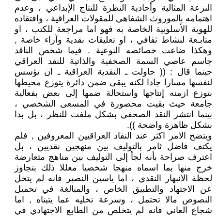
النزعة المثالية وأحادية النظرة للنتاج الإبداعي ، وعدم
اهتمامه بالموروث الشفاهي للمقولات العراقية ، وافتقاده
للهوية الأسلوبية الخاصة به فهو اما مراجعة للكتب ، او
متابـعة لنشاط ثقافي ، او تعليقات نقدية وآراء خاصة ,
وهكذا ضاعت خصائصه النوعية . فيما شخص الناقد
جاسم عاصي السمة الصحفية والذاتية للنقد العراقي
حينما قال : (( حاولت ـ النقدية العراقية ـ ان تؤسس
لنفسها مسارا جادا لكنه يبقى ضمن دائرة يتوزع محيطها
بتوزع ازمنه إنتاجها واستحالة ضمها إلى بعض بفعالية
جامعة حيث بقيت محصورة في المسعى الشخصي ،
بينما انتشر النقد الصحفي بشكل ملفت للنظر ، بل بدا
بشكل ظاهرة واضحة )).
ويتضح الامر اكثر عند النقاد العراقيين المعروفين , فلم
يكتف فاضل ثامر بالتوليف بين منهجين نقديين ، بل
اعترف صراحة بأنه لجأ إلى التوليف بين مناهج متعارضة
خرج منها بما اسماه منهجا شخصيا معللا ذلك بتجاوز
لحظة الانبهار النقدي ، اما ياسين النصير فانه لم يتخل
عن الاجتهاد والتطبيق الخاص ، والمبالغة في تحميل
النصوص مالا تحتمل ، وسرعة تخليه عما يتبناه , اما
شجاع العاني فانه لم يتخلص من الطابع الاجتهادي في