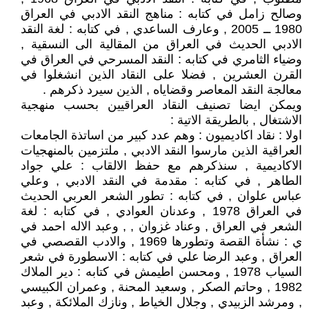
وصالح زامل في كتابه : مناهج النقد الادبي في العراق
1980 ــ 2005 , وعارف الساعدي , في كتابه : لغة النقد
الادبي الحديث في العراق من المقالية الى النسقية ,
وضياء الثامري في كتابه : النقد المسرحي في العراق في
القرن العشرين , فضلا على النقاد الذين انشغلوا في
معالجة النقد المعاصر وقضاياه , الذين سيرد ذكرهم .
ويمكن ايضا تصنيف النقاد العراقيين بحسب منهجية
الاشتغال , بالطريقة الاتية :
اولا : نقاد اكاديميون : وهم عدد كبير من اساتذة الجامعات
العراقية الذين مارسوا النقد الادبي , ملتزمين بالمنهجيات
الاكاديمية , سنذكرهم مع حفظ الالقاب : علي جواد
الطاهر , في كتابه : مقدمة في النقد الادبي , وعلي
عباس علوان , في كتابه : تطور الشعر العربي الحديث
في العراق 1978 , وعدنان العوادي , في كتابه : لغة
الشعر في العراق , وعناد غزوان , , وعبد الاله احمد في
ي : نشأة القصة وتطورها 1969 , والادب القصصي في
العراق , وعبد الرضا علي في كتابه : الاسطورة في شعر
السياب 1978 , ومحسن اطيمش في كتابه : دير الملاك
1982 , وحاتم الصكر , وسعيد المحنة , وعمران الكبيسي
, ومرشد الزبيدي , وجلال الخياط , ونازك الملائكة , وعبد