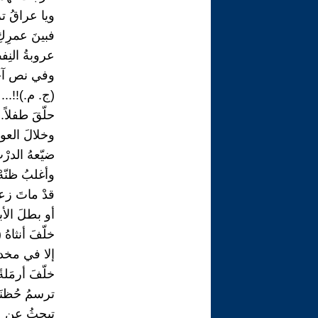
ويا عراقُ ترج
فبينَ عمرِكِ
عروبةُ النِفط
وفي نص آخ
(ج. م.)!!...
حلّقَ طفلاً..
وخلالَ العودَ
ضيّعهُ الدرْب
وأغلبُ ظنّهْ
قدْ ماتَ زعي
أو بطلَ الأب
خلّفَ أنثاهُ 
إلا في مخدعِ
خلّفَ أرمَلة
ترسمُ حُظنَه
تبحثُ عن عُ