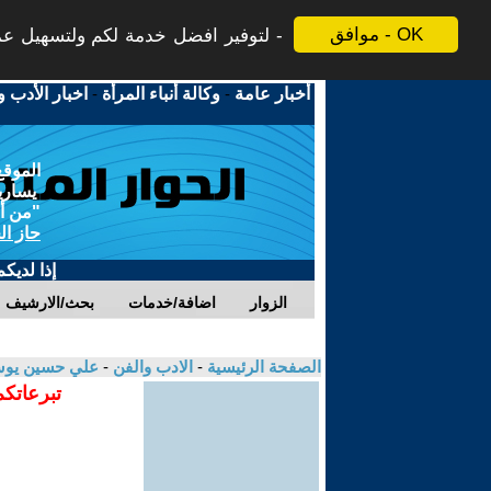
موافق - OK
لتوفير افضل خدمة لكم ولتسهيل عملي
أخبار عامة
-
وكالة أنباء المرأة
-
اخبار الأدب و
الموقع
يسارية
"من أج
حاز ال
إذا لديك
الزوار
اضافة/خدمات
بحث/الارشيف
الصفحة الرئيسية
-
الادب والفن
-
علي حسين ي
تبرعاتكم