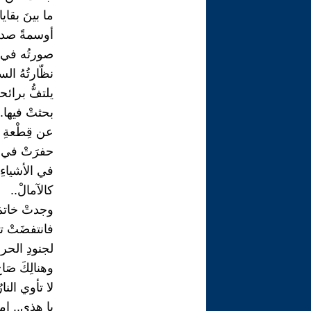
ما بينَ بقايا
أوسمةً صدئة
صورتُه في م
نظّارتُهُ الس
يلتفُّ برائح
بحثتْ فيها..
عن قِطْعةِ خ
حفرَتْ في 
في الأشياءِ 
كالآمالْ..
وجدتْ خاتمَ 
فانتفضَتْ ت
لجنودِ الحربِ
وهنالِكَ صَاح
لا تأوي النارُ
يا هذي.. امر