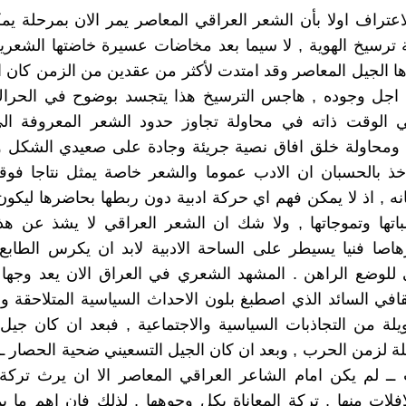
لاعتراف اولا بأن الشعر العراقي المعاصر يمر الان بمرحلة ي
ة ترسيخ الهوية , لا سيما بعد مخاضات عسيرة خاضتها الشعرية
 الجيل المعاصر وقد امتدت لأكثر من عقدين من الزمن كان ا
اجل وجوده , هاجس الترسيخ هذا يتجسد بوضوح في الحراك
ي الوقت ذاته في محاولة تجاوز حدود الشعر المعروفة الى
, ومحاولة خلق افاق نصية جريئة وجادة على صعيدي الشكل 
أخذ بالحسبان ان الادب عموما والشعر خاصة يمثل نتاجا فوق
نه , اذ لا يمكن فهم اي حركة ادبية دون ربطها بحاضرها ليكون 
باتها وتموجاتها , ولا شك ان الشعر العراقي لا يشذ عن هذ
اصا فنيا يسيطر على الساحة الادبية لابد ان يكرس الطابع
 للوضع الراهن . المشهد الشعري في العراق الان يعد وجها
قافي السائد الذي اصطبغ بلون الاحداث السياسية المتلاحقة 
ة من التجاذبات السياسية والاجتماعية , فبعد ان كان جيل ا
 لزمن الحرب , وبعد ان كان الجيل التسعيني ضحية الحصار ــ
 ــ لم يكن امام الشاعر العراقي المعاصر الا ان يرث ترك
افلات منها , تركة المعاناة بكل وجوهها , لذلك فان اهم ما ي