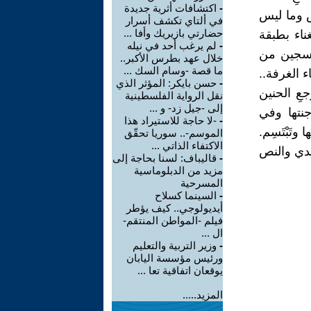
-
اكتشافات أثرية جديدة
ص وما ليس
في ألتاي تكشف أسرار
حضارتي بازيريك وأفا ...
ناء بطبقة
-
لم يرغب أحد في نيله
ُكسجين من
خلال عهد بطرس الأكبر..
ما قصة -وسام السك ...
ء الغرفة..
-
حسن بايكر: المؤثر الذي
عِ الحنين
نقل الرواية الفلسطينية
إلى -جيل زد- و ...
جنتها وفي
-
-لا حاجة للاستيراد هذا
تَبْتَسِم.
الموسم-.. سوريا تحقّق
الاكتفاء الذاتي ...
النص التقليدي والنص
-
قاليباف: لسنا بحاجة إلى
مزيد من الدبلوماسية
المسرحية
-
السينما كسلاح
أيديولوجي.. كيف يؤطر
فيلم -المواطن المنتقم-
ال ...
-
وزير التربية والتعليم
ورئيس مؤسسة اليابان
يوقعان اتفاقية تعا ...
المزيد.....