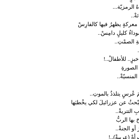
هُ الرمزيّة...
ْ..
عركةٍ يظهرُ فيها كالفارِسْ
وداءُ كليلٍ دامِسْ..
ةِ الصمْتِ..
بزٍ.. للأطفالْ..!
الصورةِ
المنسيّةْ..
عُرسٍ يتلذذُ بالموتِ..
بْحثُ عن عزرائيلَ لكي يخْطبَها
 التتريةْ..
َ بها الربُّ
 أو الجنةْ..
أةً (عربيةْ)..!