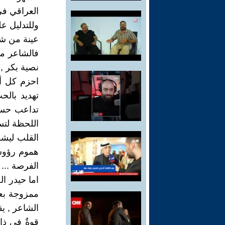
العراقي في
وللتدليل ع
عينة من شع
فالشاعر ما
نصية بكر , 
احزم كل أي
تهديد بالح
تداعب حسرة
اللحظة لتس
القلب ليش
هموم رؤوسك
الفرصة ...
اما حيدر ا
ممزوجة بع
الشاعر , يق
قوةٌ في ذا