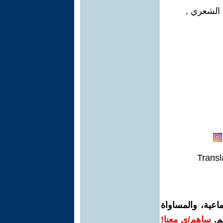
 الشعري ,
Transl
اعية، والمساواة
م.
ساهم/ي معنا!