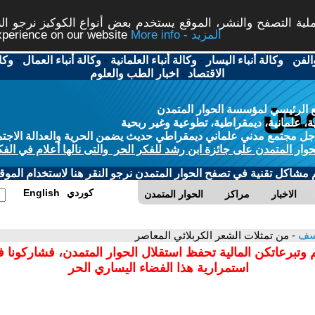
ة التصفح والنشر، الموقع يستخدم بعض أنواع الكوكيز نرجو النق
More info - المزيد
experience on our website
الفن
-
وكالة أنباء اليسار
-
وكالة أنباء العلمانية
-
وكالة أنباء العمال
-
وكا
الاقتصاد
-
اخبار الطب والعلوم
 الرئيسي لمؤسسة الحوار المتمدن
، علمانية، ديمقراطية، تطوعية وغير ربحية
ل مجتمع مدني علماني ديمقراطي حديث يضمن الحرية والعدالة الاجتم
حوار المتمدن على جائزة ابن رشد للفكر الحر والتى نالها أعلام في الفك
م مشاكل تقنية في تصفح الحوار المتمدن نرجو النقر هنا لاستخدام الموقع
كوردي
English
الاخبار
مراكز
الحوار المتمدن
وسف
- من تمثلات الشعر الكربلائي المعاصر
 وتبرعاتكن المالية تحفظ استقلال الحوار المتمدن، فشاركونا 
استمرارية هذا الفضاء اليساري الحر