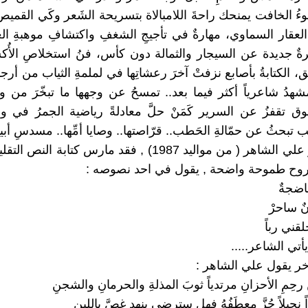
ءُ الخافت يمنحك راحةَ اللامبالاة بتسريحة الشَعر وكَي القمي
لعقار السماوي، مهارةٌ في تأجيجِ الشغفِ واكتشافِ موهبةِ الغ
رةٌ جديدة عن السيجار والثمالة دون كأس، فنُ استخلاصِ الأ
 الكتابةُ بأصابع نزفتْ آخرَ رعشاتِها في لملمةِ الثياب من أرجا
شهدُ شاعرياً أكثر فيما بعد.. تمسحُ عن وجهها ما تبخّرَ من وج
وق تقفزُ عن السرير كَمَنْ حلَّ معادلةً رياضية الجمرُ في و
بحثُ عن حمّالةِ الحَطب.. قرّاصتها.. وصايا أمِّها.. مسدسِ أبيها و
اما الشاعر علي الشاهر ( من مواليد 1987) , فقد مارس كتابة 
روح طموحة واضحة , يقول في احد نصوصه :
ناضجةٌ
ٌ ساحرْ
لقني رباً
 يأتي الشاعر.....
ر يقول علي الشاهر :
ِمِ الأحزانِ مرتدياً ثوبَ المذلةِ والحرمانِ والشجنِ
نحيلاً جُزَّ معطَفُهُ فهل سترضى بنهدٍ غصَّ باللبنِ