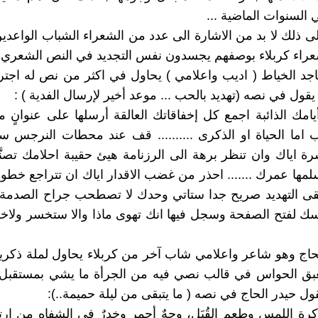
 السنوات الماضية ...
لى ذلك لا بد من الاشارة الى عدد من الشعراء الشباب الواعدي
راء كربلاء بوصفهم يجسدون نفس التجديد في النص الشعري ا
جد الخياط ( اديب واعلامي ) يحاول في اكثر من نص له اجت
يقول في نصه (تهديد بالحب ... موعد أخير لإرسال الفدية ) :
امك الذائبة اجمع كل إخفاقاتك العالقة أرسلها على عنوانٍ 
ب اما الحياة او الذكرى .......... قف عند محطات النرجس س
 اياك وان تنظر برهة الى الرزنامة هيئ حقيبة احلامك تصنَّع
لمها عمرك ....... احذر من غضب الاقدار اياك ان تتراجع خطو
قى التهديد صريح جدا ستاتي وحدك لا تصطحب جراح الصدمة
 لفتح الصفحة وسجل فيها انك تهوى ماذا والا ستخسر ولاخر
لحاج وهو شاعر واعلامي شاب آخر من كربلاء يحاول لملة ذكريات
بق الحواس في قالب نصي فيه من الجرأة ما يشي بمستقبل و
ول حيدر الحاج في نصه ( ما يتبقى من ليلة حميمة..):
كرة اللمس وطعمِ القُبَل، وجهٌ أحمر وخدرٌ في الشفاه من ار