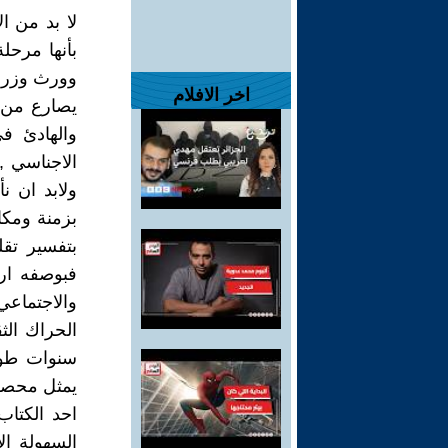
لا بد من ا
بأنها مرحل
وورث وزرها
اخر الافلام
يصارع من 
والهادئ ف
الاجناسي 
ولابد ان ن
بزمنة ومكا
بتفسير تقل
فبوصفه اره
والاجتماعي
الحراك الث
سنوات طويل
يمثل محصلة
احد الكتاب
السهولة ال