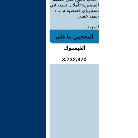
القصيرة: تأملات نقدية في
تسع رؤى قصصية م ... /
حميد عقبي
المزيد.....
المعجبين بنا على
الفيسبوك
3,732,970