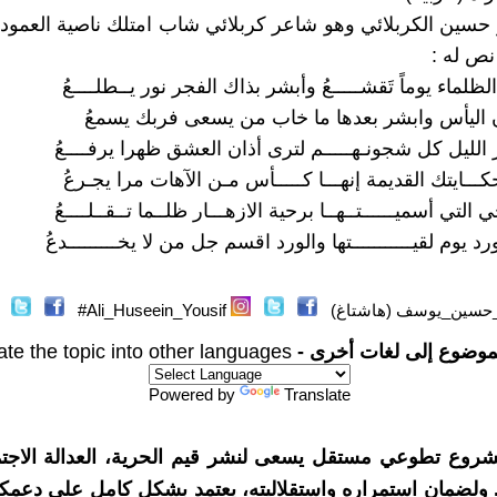
 حسين الكربلائي وهو شاعر كربلائي شاب امتلك ناصية العمود
ص له :
ظلماء يوماً تَقشـــــعُ وأبشر بذاك الفجر نور يــطلــــعُ
اليأس وابشر بعدها ما خاب من يسعى فربك يسمعُ
الليل كل شجونـهـــــم لترى أذان العشق ظهرا يرفــــعُ
كـــايتك القديمة إنهـــا كـــــأس مـن الآهات مرا يجـرعُ
التي أسميــــــتــهــا برحية الازهـــار ظلــما تــقــلــــعُ
رد يوم لقيـــــــــــتها والورد اقسم جل من لا يخـــــــــدعُ
حسين_يوسف (هاشتاغ)
Ali_Huseein_Yousif#
موضوع إلى لغات أخرى -
ate the topic into other languages
Powered by
Translate
شروع تطوعي مستقل يسعى لنشر قيم الحرية، العدالة الاجتم
. ولضمان استمراره واستقلاليته، يعتمد بشكل كامل على دعمك