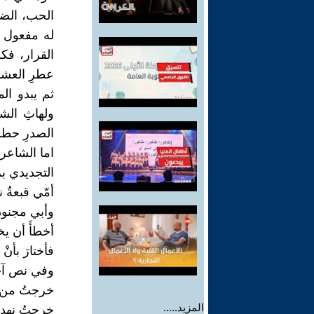
الحب، الضو
له مفعول ا
القرار، فك
عطرِ العشق،
ثم يبدو الم
ولهاثِ الش
الصدرِ حطب ت
التجديدي ب
أمّي قبعةٌ 
وأبي مجنون
أخطأَ أن يخ
فأختارَ بأنْ
وفي نص آخ
خرجتُ من رح
المزيد.....
خرجتُ نهداً 