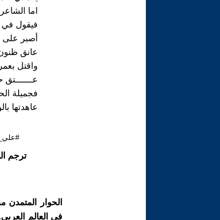
اما الشاعر
فيقول في ن
أصبر على ال
عانق ظنون 
واقتل بعمر 
عـــــــتق ح
فجميلة الحي 
عاهدتها بالو
#علي_
ترجم ال
الحوار المتمدن م
في العالم العربي