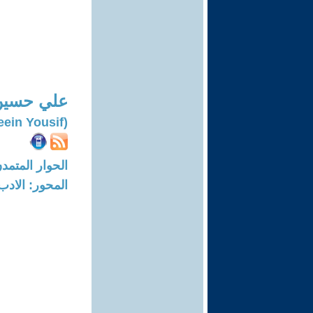
علي حسي
(Ali Huseein Yousif)
الحوار المتمدن-العدد: 4507 - 4
المحور: الادب