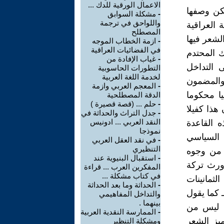
الاعمال الورقية للدك ...
مكن وصفها
-
مشكلة السوابق
واللواحق في ترجمة
 العراقية
المصطلح
لشعر فيها
-
ازمة الخطاب الموجه
في الفضائيات العراقية
 المحتدم
-
غياب الإفادة من
 التداخل
التطورات الحاسوبية
لخدمة اللغة العربية
والمضمون
-
المعجم العربي وازمة
يا محكوما
الدقة المصطلحية
-
حلم ... (قصة قصيرة )
هذا كفيلا
-
جدل التراث والحداثة في
النقد العربي ... ادونيس
ه القاعدة
نموذجا
 السياسي
-
في نقد العقل العربي
التنظيري
 من وجوه
-
استقبال البنيوية عند
وورث تركة
المفكرين العرب ... قراءة
في كتاب مشكلة ...
لثمانينات
-
الحداثة وما بعد الحداثة
 كما يقول
والتداخل المفاهيمي
بينهما .
ة ليس من
-
الممارسة النقدية العربية
ميز الشعر
ومشكلة التنظير