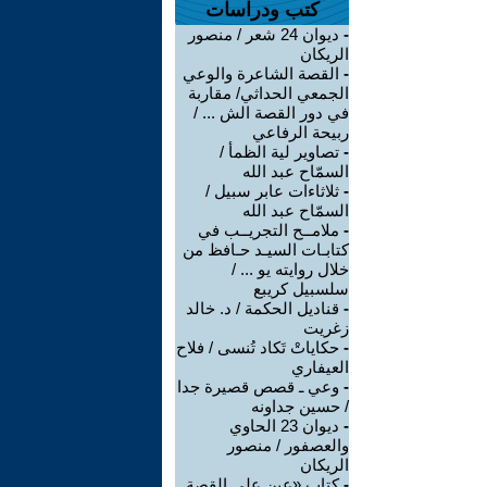
كتب ودراسات
-
ديوان 24 شعر / منصور
الريكان
-
القصة الشاعرة والوعي
الجمعي الحداثي/ مقاربة
في دور القصة الش ... /
ربيحة الرفاعي
-
تصاوير لية الظمأ /
السمّاح عبد الله
-
ثلاثاءات عابر سبيل /
السمّاح عبد الله
-
ملامــح التجريــب في
كتابـات السيـد حـافظ من
خلال روايته يو ... /
سلسبيل كريبع
-
قناديل الحكمة / د. خالد
زغريت
-
حكاياتْ تَكاد تُنسى / فلاح
العيفاري
-
وعي ـ قصص قصيرة جدا
/ حسين جداونه
-
ديوان 23 الحاوي
والعصفور / منصور
الريكان
-
كتاب «عين على القصة