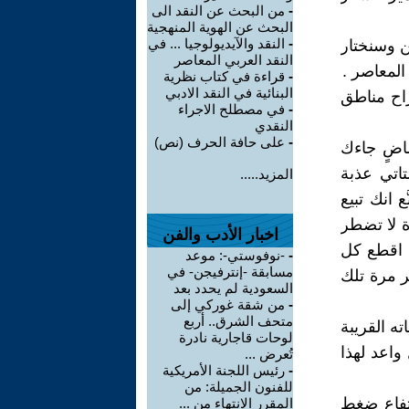
-
من البحث عن النقد الى
البحث عن الهوية المنهجية
-
النقد والآيديولوجيا ... في
ن وسنختار
النقد العربي المعاصر
لمعاصر .
-
قراءة في كتاب نظرية
البنائية في النقد الادبي
راح مناطق
-
في مصطلح الاجراء
النقدي
-
على حافة الحرف (نص)
ماضٍ جاءك
تاتي عذبة
المزيد.....
 انك تبيع
ة لا تضطر
اخبار الأدب والفن
 اقطع كل
-
-نوفوستي-: موعد
مسابقة -إنترفيجن- في
 مرة تلك
السعودية لم يحدد بعد
-
من شقة غوركي إلى
متحف الشرق.. أربع
ه القريبة
لوحات قاجارية نادرة
اعد لهذا
تُعرض ...
-
رئيس اللجنة الأمريكية
للفنون الجميلة: من
تفاعِ ضغط
المقرر الانتهاء من ...