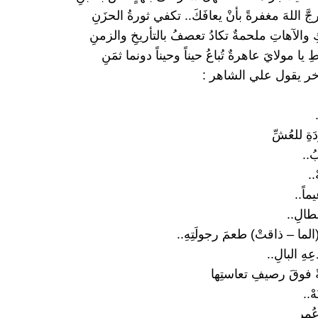
َّ اللهَ مغفرةً بأنْ يعافَكَ.. تكفي ثورةُ الحزَنِ
 والآهاتِ ملحمةٌ تكادُ تعصفُ بالتأريخِ والزمنِ
ِ يا مولايَ عاهرةٌ تُباعُ حيناً وحيناً دونما ثمَنِ
ر يقول علي الشاهر :
ةِ للعُشِّ
ُ..
..
ماً..
طالِ..
(الما – ذاقتْ) طعمَ رجولَتِهِ..
هِ البالِ..
ً فوقَ رصيفِ تعاستِها
ْ..
مرٍ