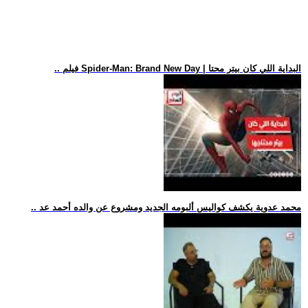
.. فيلم Spider-Man: Brand New Day | البداية اللي كان بيتر محتا
.. محمد عدوية يكشف كواليس ألبومه الجديد ومشروع عن والده أحمد عد