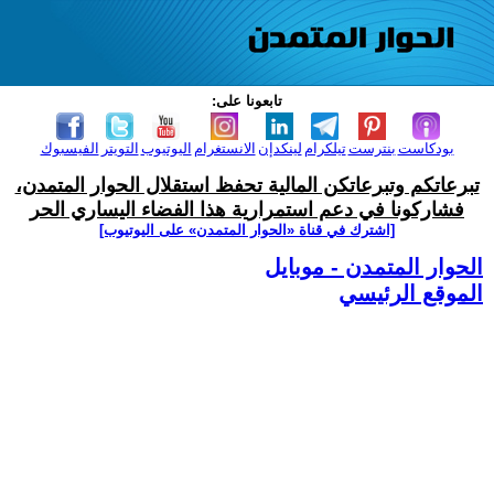
تابعونا على:
بودكاست
بنترست
تيلكرام
لينكدإن
الانستغرام
اليوتيوب
التويتر
الفيسبوك
تبرعاتكم وتبرعاتكن المالية تحفظ استقلال الحوار المتمدن،
فشاركونا في دعم استمرارية هذا الفضاء اليساري الحر
[اشترك في قناة ‫«الحوار المتمدن» على اليوتيوب]
الحوار المتمدن - موبايل
الموقع الرئيسي