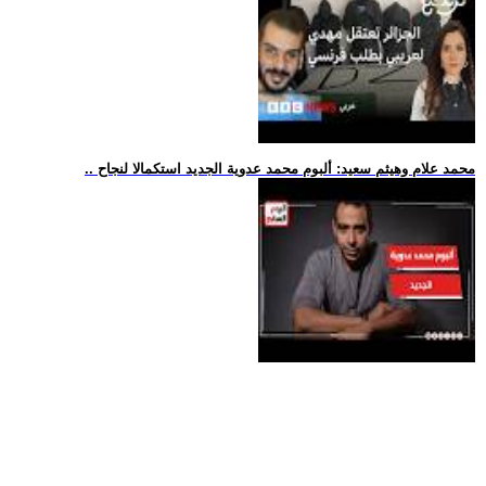
.. محمد علام وهيثم سعيد: ألبوم محمد عدوية الجديد استكمالا لنجاح