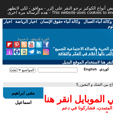
 أنواع الكوكيز نرجو النقر على الزر - موافق - لكي لاتظهر
This website uses cookies to ensure you ge
وكالة أنباء العمال
-
وكالة أنباء حقوق الإنسان
-
اخبار الرياضة
-
اخبار
لوم
التبرع للموقع - ادعمونا
حرية والعدالة الاجتماعية للجميع
"
تى نالها أعلام في الفكر والثقافة
قر هنا لاستخدام الموقع البديل
كوردي
English
ع بين الشك و اليقين_5
مثنى ابراهيم
لموبايل انقر هنا
اسماعيل
 المتمدن، فشاركونا في دعم