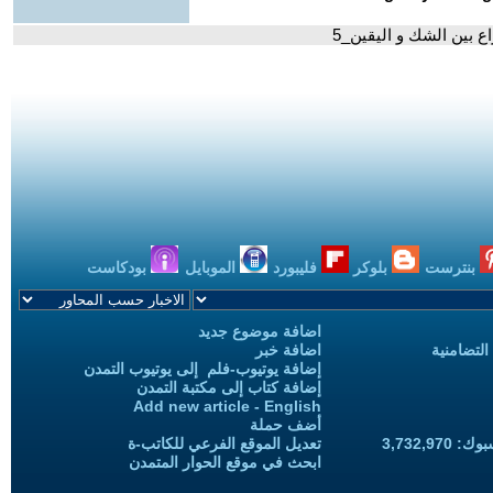
ع بين الشك و اليقين_5
بنترست
بلوكر
فليبورد
الموبايل
بودكاست
اضافة موضوع جديد
التضامنية
اضافة خبر
إضافة يوتيوب-فلم إلى يوتيوب التمدن
إضافة كتاب إلى مكتبة التمدن
Add new article - English
أضف حملة
3,732,97
تعديل الموقع الفرعي للكاتب-ة
ابحث في موقع الحوار المتمدن