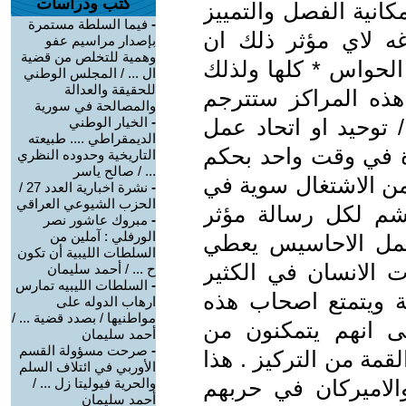
كتب ودراسات
مكانية الفصل والتمييز
-
فيما السلطة مستمرة
ه لاي مؤثر ذلك ان
بإصدار مراسيم عفو
وهمية للتخلص من قضية
الحواس * كلها ولذلك
ال ... / المجلس الوطني
للحقيقة والعدالة
هذه المراكز ستترجم
والمصالحة في سورية
توحيد او اتحاد عمل
-
الخيار الوطني
الديمقراطي .... طبيعته
ة في وقت واحد بحكم
التاريخية وحدوده النظري
... / صالح ياسر
ن الاشتغال سوية في
-
نشرة اخبارية العدد 27 /
الحزب الشيوعي العراقي
شم لكل رسالة مؤثر
-
مبروك عاشور نصر
الورفلي : آملين من
 عمل الاحاسيس يعطي
السلطات الليبية أن تكون
ت الانسان في الكثير
ح ... / أحمد سليمان
-
السلطات الليبيه تمارس
 ويتمتع اصحاب هذه
ارهاب الدوله على
مواطنيها / بصدد قضية ... /
تى انهم يتمكنون من
أحمد سليمان
-
صرحت مسؤولة القسم
مة من التركيز . هذا
الأوربي في ائتلاف السلم
لاميركان في حربهم
والحرية فيوليتا زل ... /
أحمد سليمان