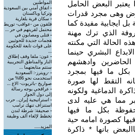
 يعتبر البعض الحامل
المواطنين
-
اتفاق أمني بين السعودية
مرض وهى مجرد قدرات
وتركيا وباكستان
-
سكان قرية بلغارية
 بل ايجابية مفيدة كما
قلقون من -عواقب- توريط
محتمل لقريتهم في حر ...
فة الذي ترك مهنة
-
قتلى ومصابون في
هجمات جديدة للحوثيين
ه الحالة التي مكنته
على قوات تابعة للحكومة
بداع البشري حينما
...
-
عون: ملفا وقف إطلاق
لحاضرين وادهشهم
النار والمناطق التجريبية
ستتم متابعتهما ...
بكل ما فيها بمجرد
-
-رويترز-: السعودية
استخدمت نحو 86% من
نه التقط لها صورة
صواريخ -باتريوت- الاع ...
رة الدماغية ولكونه
-
عراقجي يوجه رسالة
إلى دول الجوار
بر مما هي عليه لدى
-
استراتيجية إيران.. حرب
استنزاف تنهك ترامب
فوظة بكل ما فيها
-
صحيفة: شرطة لندن
تخطط لإلغاء ألف وظيفة
فيها كصورة امامه حية
المزيد.....
لبعض بانها * ذاكرة