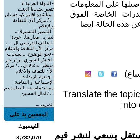
اصيلها على المعلومات
-
الدولة العربية لا
تتغير..ضحايا العنف
درات الخاصة الفوق
..مناشدة اقليم كوردستان
... / مركز الآن للثقافة
ن هذه الحالة ايضا
والإعلام
-
المصير المشترك ..
لبنان... معارضاً.. عودة
التحالف الفرنسي ال ... /
مركز الآن للثقافة والإعلام
-
نحو الوضوح....انسحاب
الجيش السوري.. زائر غير
منتظر ..دعاة ال ... / مركز
الآن للثقافة والإعلام
اغ)
-
جمعية تارودانت
الإجتماعية و الثقافية:
محنة تماسينت الصامدة م
Translate the topic
... / امال الحسين
into
المزيد.....
المعجبين بنا على
الفيسبوك
ستقل يسعى لنشر قيم
3,732,970