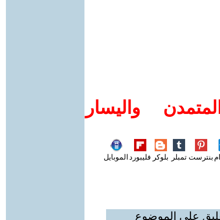
متمدن واليسار
م
بنترست
تمبلر
بلوكر
فليبورد
الموبايل
عليق على الموضوع