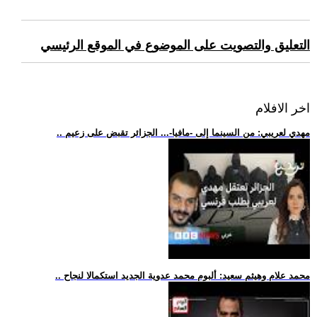
التعليق والتصويت على الموضوع في الموقع الرئيسي
اخر الافلام
.. مهدي لعريبي: من السينما إلى -مافيا-... الجزائر تقبض على زعيم
.. محمد علام وهيثم سعيد: ألبوم محمد عدوية الجديد استكمالا لنجاح