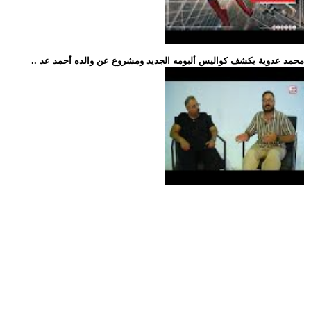
.. محمد عدوية يكشف كواليس ألبومه الجديد ومشروع عن والده أحمد عد