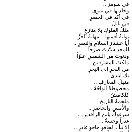
في سومرَ ..
وخلدتها في نينوى ..
في أكدَ في الحضرِ
في بابلَ ..
ملكُ الملوكِ بلا منازعٍ
بوابةٌ أقمتها .. مهابةً للعزِّ
أيا عشتارَ السلامِ والنصرِ ..
للمجدِ شيّدتَ صرحاً
ودنوتَ من الشمسِ علوّاً
ملكتَ المشرقين ..
من البحرِ الى البحرِ
بك ابتدى ..
منهلُ المعارفِ ..
مخطوطةً ألواحُهُ ..
كلكامشُ
ملحمةُ التاريخِ
والأمسِ والحاضرِ ..
سرقوكَ يابنَ الرافدينِ ..
غدراً وخسةً ..
ألا تباً .. لحاقدٍ جاحدٍ غادرِ ..