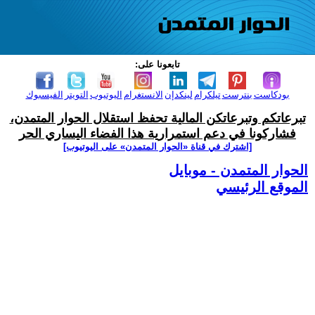
تابعونا على:
بودكاست
بنترست
تيلكرام
لينكدإن
الانستغرام
اليوتيوب
التويتر
الفيسبوك
تبرعاتكم وتبرعاتكن المالية تحفظ استقلال الحوار المتمدن،
فشاركونا في دعم استمرارية هذا الفضاء اليساري الحر
[اشترك في قناة ‫«الحوار المتمدن» على اليوتيوب]
الحوار المتمدن - موبايل
الموقع الرئيسي