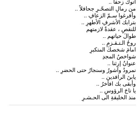
أتوكَ زحفاً ..
من رمالِ التصحّـرِ جحافلاً ..
وأفرغوا سـمّ الزعافِ ..
بترابك الأشرفِ الأطهرِ ..
للنقصِ ، عقدةٌ لازمتهم
طوالَ حياتهم ..
روحُ الـتـقـزمِ ..
امامَ شخصكَ المتكبرِ
شواخصُ المجدِ
عنوانُ إرثنا ..
نمرودُ وآشورُ وسنجارُ حتى الحضرِ ..
يابنَ الرافدينِ ..
وأبقى بك افاخرُ ..
يا تاجَ الرؤوسِ ..
منذ الخليقةِ الى الحـشـرِ