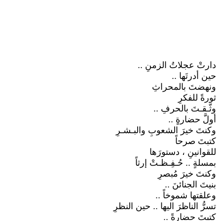
دارتْ عجلاتُ الزمنِ ..
حين أدرتَها ..
ونهضتَ بالمحراثِ
ثورةً للفكرِ
وثّـقـتَ بالحرفِ ..
أولَّ حضارةٍ ..
وكنتَ خيرَ الشعوبِ والبـشـرِ
كتبتَ صرحاً
للقوانينِ ، دستورَها
بمسلةٍ .. حُـفِـظـتْ إرثاً
وكنتَ خيرَ مُبصرِ
بنيتَ الجنائنَ ..
وعلقتها شموخاً ..
تسرُّ الناظرَ اليها .. حين النظرِ
كتبتَ حضارةً ..