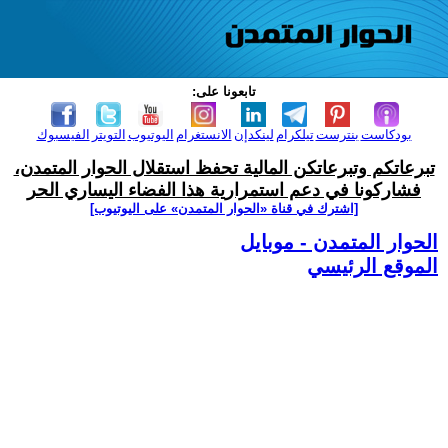
تابعونا على:
بودكاست
بنترست
تيلكرام
لينكدإن
الانستغرام
اليوتيوب
التويتر
الفيسبوك
تبرعاتكم وتبرعاتكن المالية تحفظ استقلال الحوار المتمدن،
فشاركونا في دعم استمرارية هذا الفضاء اليساري الحر
[اشترك في قناة ‫«الحوار المتمدن» على اليوتيوب]
الحوار المتمدن - موبايل
الموقع الرئيسي