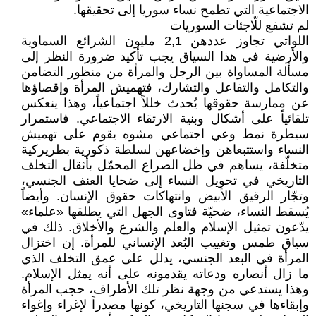
الاجتماعية التي تطمح نساء سوريا إلى تحقيقها.
لم تشفع للّاجئات السوريات
اللواتي تجاوز عددهن 2,1 مليون الشرائع السماوية
والأرضية في هذا السياق يجب تأكيد ضرورة النظر إلى
مسألة المساواة بين الرجل والمرأة من منظور التضامن
والتكامل والتفاعل والتشارك، فتهميش المرأة وإقصاؤها
عن ممارسة حقوقها يُحدث خللاً اجتماعياً، وهذا ينعكس
تلقائياً على أشكال وبنية الارتقاء الاجتماعي. فاستمرار
سيطرة نمط وعي اجتماعي مشوه يقوم على تهميش
النساء واستتبعاهن وإخضاعهن لسلطة ذكورية بطريركية
متخلّفة، يساهم في ظل الصراع المحمّل بأثقال التخلف
التاريخي في تحويل النساء إلى ضحايا العنف الجنسي،
وتجّار الرقيق الأبيض وانتهاكات حقوق الإنسان. وأيضاً
يُسقط النساء، ضحيّة فتاوى الجهل التي يطلقها «علماء»
يدّعون تمثيل الإسلام والعلم والشرع والأخلاق. ذلك في
سياق طمس وتغييب البُعد الإنساني للمرأة. إن اختزال
المرأة في البعد الجنسي، يدلل على عمق التخلف الذي
ما زال أنصاره ودعاته يقدمونه على أنه يمثل الإسلام.
وهذا يستدعي من وجهة نظر تلك الأطراف، حجب المرأة
وإبقاءها في سجنها التاريخي، كونها مصدراً لإغراء وإغواء