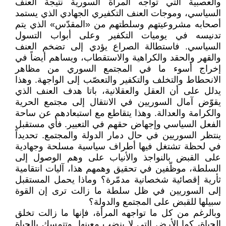
والعصبية التي تواجه المرأة السورية نتيجة العنف
السياسي، وموجات العنف التكفيري الجهادي الذي يستمد
أصحابه مشروعيتهم وسلطتهم من «المقدّس» الذي يتم
تدنيسه في يوميات التكفير وعلى أبواب التسول
السياسي. فاستطالة الصراع يؤدي إلى تضخم العنف
والقهر والحقد والكراهية والاستقطاب، ويساهم أيضاً في
إخراج أسوء ما في المجتمع السوري من مظاهر
الانحطاط والتخلف والتكفير والتعصّب إلى الواجهة. وهذا
يدلل على أن العقل والعقلانية، باتا هدف العنف الذي
يقوّض آمال السوريين في الانتقال إلى مجتمع الحرية
والكرامة والعدالة. وهذا يتقاطع مع استبعادهم عن ساحة
الفعل السياسي وإجهاض حقهم في التعبير. فأي مستقبل
ينتظر السوريين في حال دمار الدولة والمجتمع. تحديداً
في لحظة تشتغل فيها أطراف سياسية مسلحة وجهادية
على القبض بالنواجذ والأنياب على وهم الوصول إلى
السلطة، موظّفين في تحقيق وهمهم هذا، آليات انتقامية
ثأرية إقصائية شخصانية مدمّرة؟ وماذا يحمل المستقبل
إلى السوريين في ظل سلطة ما زالت ترى إن القوة
سبيلها للقبض على المجتمع والدولة؟
وبالرغم من كل ما تواجهه المرأة، فإنها ما زالت تخلق
الحياة، كما الأرض التي لا ينضب معينها. وتتمسك بالحياة