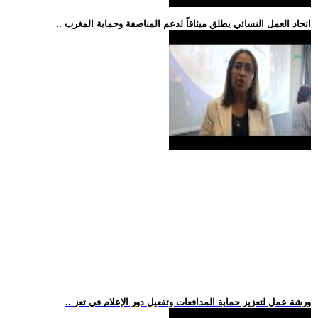
.. اتحاد العمل النسائي يطلق ميثاقاً لدعم المناصفة وحماية المغرب
.. ورشة عمل لتعزيز حماية المدافعات وتفعيل دور الإعلام في تعز