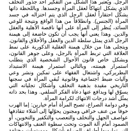
الرجل. ويُعتبر هذا الشكل من التفكير أحد جذور التخلف
الذي يشكل انتهاكاً لعقل المرأة وجسدها. وباللحظة ذاتها
يشكّل احتقاراً لعقل الرجل الذي يتم اختزاله في جسد
المرأة (الجنس). وانطلاقاً من هذا الواقع ونتيجة للوعي
السائد، يُنظر إلى المرأة على أنها ناقصة الأهلية والعقل
والدين. وهذا يعني أنها يجب أن تكون خاضعة إلى هيمنة
الرجل الذي يمثل سلطة الدين والعقل والأخلاق والقانون.
ويتجلى هذا من خلال هيمنة العقلية الذكورية على نمط
العلاقة التي تربط المرأة بالرجل، وعلى جوهر القانون،
وبشكل خاص قانون الأحوال الشخصية الذي يتطلب
استمرار هيمنته، وبالتالي استمرار هيمنة الاستبداد
البطريركي، واشتغال الفقهاء على تمكين ونشر وعي
وآليات ضبط اجتماعية وقانونية تُبقي المرأة في سجنها
التاريخي مقيدة بذهنية التخلف وأشكال تجلياته التي
يسوّق لها ويدافع عنها دعاة الفكر السلفي. وهذا بحد ذاته
يمثّل أشد درجات الانتهاك لكرامة المرأة.
وفي دوامة الصراع، تصبح المرأة أمام خيارين: إما الهرب
خوفاً من عنف خرافي ومجنون يحوّلها إلى أشلاء تتقاذفها
عواصف الجهل والتخلف والتعصب والتكفير والتخوين، أو
الصمود أمام آلة الموت وتحت سطوة العنف والانتهاكات
التي تمارسها أطراف الصراع بأشكال ومستويات مختلفة