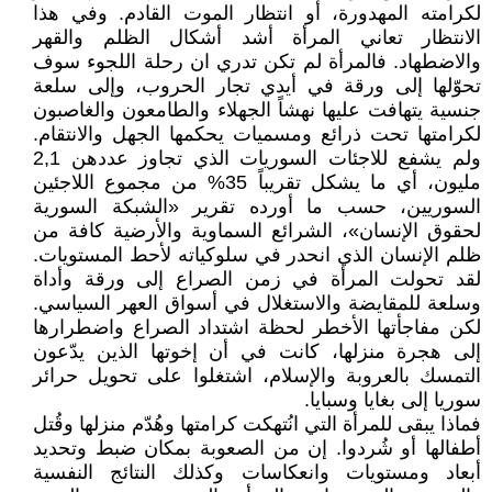
لكرامته المهدورة، أو انتظار الموت القادم. وفي هذا
الانتظار تعاني المرأة أشد أشكال الظلم والقهر
والاضطهاد. فالمرأة لم تكن تدري ان رحلة اللجوء سوف
تحوّلها إلى ورقة في أيدي تجار الحروب، وإلى سلعة
جنسية يتهافت عليها نهشاً الجهلاء والطامعون والغاصبون
لكرامتها تحت ذرائع ومسميات يحكمها الجهل والانتقام.
ولم يشفع للاجئات السوريات الذي تجاوز عددهن 2,1
مليون، أي ما يشكل تقريباً 35% من مجموع اللاجئين
السوريين، حسب ما أورده تقرير «الشبكة السورية
لحقوق الإنسان»، الشرائع السماوية والأرضية كافة من
ظلم الإنسان الذي انحدر في سلوكياته لأحط المستويات.
لقد تحولت المرأة في زمن الصراع إلى ورقة وأداة
وسلعة للمقايضة والاستغلال في أسواق العهر السياسي.
لكن مفاجأتها الأخطر لحظة اشتداد الصراع واضطرارها
إلى هجرة منزلها، كانت في أن إخوتها الذين يدّعون
التمسك بالعروبة والإسلام، اشتغلوا على تحويل حرائر
سوريا إلى بغايا وسبايا.
فماذا يبقى للمرأة التي انُتهكت كرامتها وهُدّم منزلها وقُتل
أطفالها أو شُردوا. إن من الصعوبة بمكان ضبط وتحديد
أبعاد ومستويات وانعكاسات وكذلك النتائج النفسية