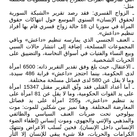
مثل:
ـ الزواج القسري: فقد رصد تقرير «الشبكة السورية
لحقوق الإنسان» السنوي الموسع حول انتهاكات حقوق
المرأة في سوريا ان 18 حالة زواج قسري قام بها أفراد
تنظيم «داعش».
ـ العنف الجنسي الذي يمارسه تنظيم «داعش» وباقي
المجموعات المسلحة، إضافة إلى انتشار حالات السبي
وبيع النساء والفتيات في أسواق النخاسة، والتضييق على
الحريات الشخصية.
ـ الاعتقال، حيث بلغ وفق تقدير التقرير ذاته: 6500 امرأة
لدى الحكومة، بينما احتجز «داعش» قرابة 486 سيدة،
وما لا يقل عن 580 لدى فصائل مسلحة مختلفة.
ـ أما أعداد القتلى فقد وثّق التقرير مقتل 15347 امرأة
على يد القوات الحكومية، وما لا يقل عن 81 امرأة على
يد تنظيم «داعش»، و255 امرأة على يد فصائل
المعارضة المختلفة. وهنا نميز بين شكلين للموت: موت
بيولوجي تحت ضربات العنف السياسي والطائفي
والمذهبي والإثني والجهوي، وموت إنساني (إطفاء الضوء
الإنساني داخل الإنسان). فحين تُسلب الأعراض وتنتهك
الكرامات والحريات، فلا شيء يبقى للإنسان إلا الثأر