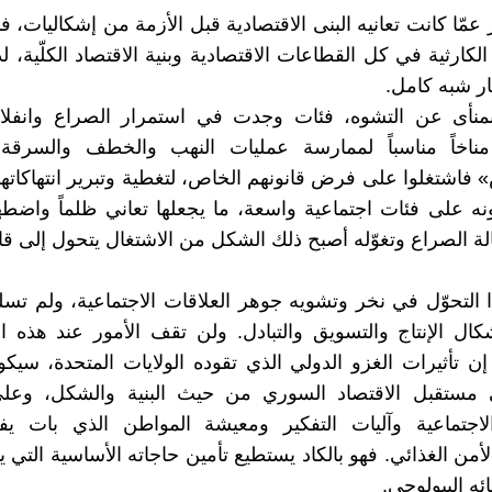
مّا كانت تعانيه البنى الاقتصادية قبل الأزمة من إشكاليات، ف
الكارثية في كل القطاعات الاقتصادية وبنية الاقتصاد الكلّية، 
ار شبه كامل.
منأى عن التشوه، فئات وجدت في استمرار الصراع وانفلات
 مناخاً مناسباً لممارسة عمليات النهب والخطف والسرقة 
 فاشتغلوا على فرض قانونهم الخاص، لتغطية وتبرير انتهاكات
نه على فئات اجتماعية واسعة، ما يجعلها تعاني ظلماً واضطهادا
ة الصراع وتغوّله أصبح ذلك الشكل من الاشتغال يتحول إلى قا
التحوّل في نخر وتشويه جوهر العلاقات الاجتماعية، ولم تس
كال الإنتاج والتسويق والتبادل. ولن تقف الأمور عند هذه 
ذ إن تأثيرات الغزو الدولي الذي تقوده الولايات المتحدة، سيكون
 مستقبل الاقتصاد السوري من حيث البنية والشكل، وع
الاجتماعية وآليات التفكير ومعيشة المواطن الذي بات يفت
من الغذائي. فهو بالكاد يستطيع تأمين حاجاته الأساسية التي يت
ئه البيولوجي.