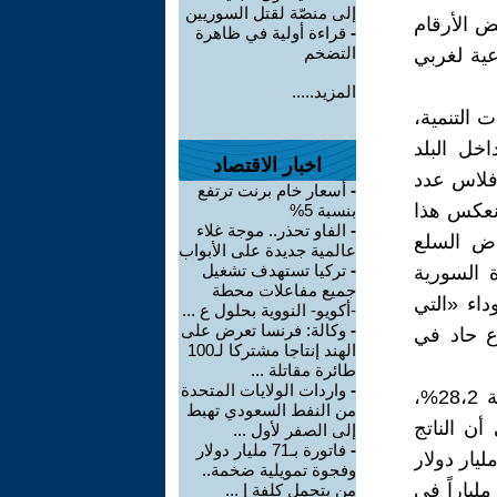
إلى منصّة لقتل السوريين
ض الأرقام
-
قراءة أولية في ظاهرة
التضخم
عية لغربي
المزيد.....
 مؤشرات التنمية،
اخل البلد
اخبار الاقتصاد
إفلاس عدد
-
أسعار خام برنت ترتفع
انعكس هذا
بنسبة 5%
-
الفاو تحذر.. موجة غلاء
اض السلع
عالمية جديدة على الأبواب
-
تركيا تستهدف تشغيل
 السورية
جميع مفاعلات محطة
اء «التي
-أكويو- النووية بحلول ع ...
-
وكالة: فرنسا تعرض على
اع حاد في
الهند إنتاجا مشتركا لـ100
طائرة مقاتلة ...
-
واردات الولايات المتحدة
وقدّر التقرير أن قيمة الناتج المحلي الإجمالي عام 2012 تراجعت بنسبة 28،2%،
من النفط السعودي تهبط
حو 4.68%. وهذا يعني أن الناتج
إلى الصفر لأول ...
-
فاتورة بـ71 مليار دولار
ي الإجمالي الحقيقي (بالأسعار الثابتة لعام 2010) قد انخفض من 60 مليار دولار
وفجوة تمويلية ضخمة..
ى 56 مليار عام 2011، ثمّ إلى 40 مليار دولار في 2012، وإلى نحو 33 ملياراً في
من يتحمل كلفة إ ...