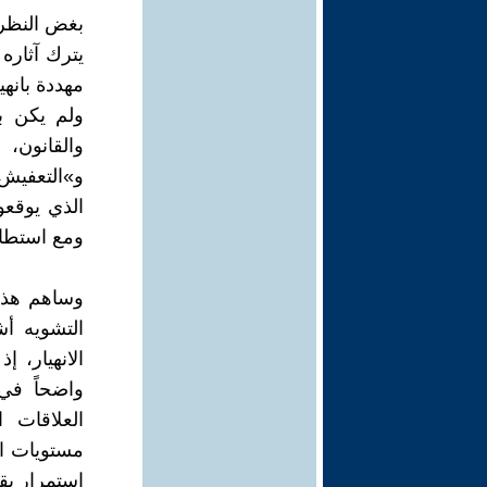
بغض النظر ع
يترك آثاره 
مهددة بانهي
ولم يكن ب
والقانون،
و»التعفيش»
الذي يوقعو
ومع استطال
وساهم هذا 
التشويه أش
الانهيار، إ
واضحاً في
العلاقات 
مستويات الأ
استمرار بقا