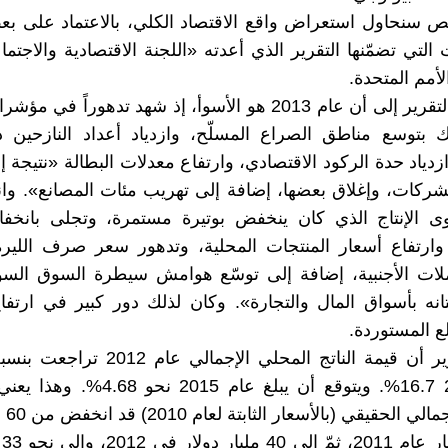
ص سنحاول استعراض واقع الاقتصاد الكلي، بالاعتماد على بع
التي تضمّنها التقرير الذي أعدته «اللجنة الاقتصادية والاجتما
أمم المتحدة.
لقد خلص التقرير إلى أن عام 2013 هو الأسوأ، إذ شهد تدهوراً في
 بتوسع مناطق الصراع المسلّح، وازدياد أعداد النازحين د
زدياد حدة الركود الاقتصادي، وارتفاع معدلات البطالة «نتيجة 
شركات، وإغلاق بعضها، إضافة إلى تهريب مئات المصانع». و
 الإنتاج الذي كان ينخفض بوتيرة مستمرة، وتجلى بانخف
وارتفاع أسعار المنتجات المحلية، وتدهور سعر صرف الليرة
لات الأجنبية، إضافة إلى توسّع هوامش سيطرة السوق السود
انه بأسواق المال والتجارة». وكان لذلك دور كبير في ارتف
ع المستوردة.
وفي 2013 16.7%. ويتوقع أن يبلغ عام 2015 ن
المحلّ
إل