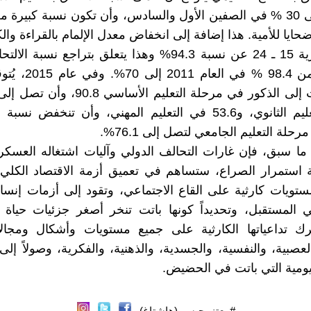
50 %، وإلى 30 % في الصفين الأول والسادس، وأن تكون نسبة كبيرة 
ن الـ15 ضحايا للأمية. هذا إضافة إلى انخفاض معدل الإلمام بالقراءة و
الفئة العمرية 15 ـ 24 عن نسبة 94.3% وهذا يتعلق بتراجع نسبة 
الأساسي من 98.4 % في ال
مرحلة التعليم الثانوي، و53.6 في التعليم المهني، وأن تنخفض ن
حلة التعليم الجامعي لتصل إلى 76.1%.
ما سبق، فإن غارات التحالف الدولي وآليات اشتغاله العسكر
ة استمرار الصراع، ستساهم في تعميق أزمة الاقتصاد الكلي
تويات كارثية على القاع الاجتماعي، وتقود إلى أزمات إنس
 المستقبل، وتحديداً كونها باتت تنخر أصغر جزئيات حياة 
ترك تداعياتها الكارثية على جميع مستويات وأشكال ومجالا
العصبية، والنفسية، والجسدية، والذهنية، والفكرية، وصولاً إل
يومية التي باتت في الحضيض.
#معتز_حيسو (هاشتاغ)