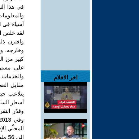
في هذا الن
والمعلومات 
آسيا» في ال
واقترن ذلك
وخارجه، وا
كبير من ال
على مستوى
والخدمات 
اخر الافلام
مقابل العم
يتلاعب حيت
أسعار السل