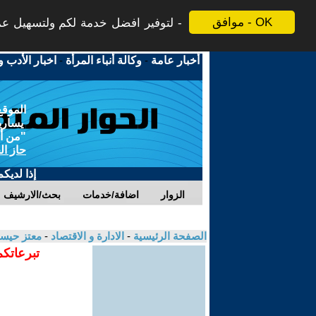
موافق - OK
لتوفير افضل خدمة لكم ولتسهيل عملي
أخبار عامة
-
وكالة أنباء المرأة
-
اخبار الأدب و
الموقع
يسارية
"من أج
حاز ال
إذا لديك
الزوار
اضافة/خدمات
بحث/الارشيف
الصفحة الرئيسية
-
الادارة و الاقتصاد
-
معتز حيس
تبرعاتكم