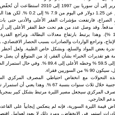
ويشير التقرير إلى أن سوريا بين 1997 إلى 2010 است
يقل دخلهم عن 1.25 دولار في اليوم من 7.9 % إل
ن الصراع، فارتفعت مؤشرات الفقر الأعلى والأدنى حتى بات
ً مدقعاً. وقد وصل عدد من هم تحت خط الفقر الأعلى إلى أرب
شخص (18 %). وهذا يرتبط بارتفاع معدلات البطالة، وتراجع القدرة
إنتاج، وتراجع الواردات والصادرات بسبب الحصار الاقتصادي، 
درة بعض المواد والسلع، وبشكل خاص الطبية. ولعل أخطر ما
ة هو تقديرات الخبراء بشأن الفقر، إذ من المتوقّع أن يصل خ
عام 2015 إلى 59.5 % وخطه الأعلى إلى 89.4 %. وفي حال 
 % من السوريين فقراء.
ذه التحولات مع انخفاض احتياطي المصرف المركزي ال
العملات الأجنبية خلال ثلاث سنوات بنسبة 67 %. وهذا يعني 
مصرف المركزي سيجعل مصير الليرة مرتبط بشكل كبير بمجريا
دعم الخارجي.
 قيمة الليرة السورية، فإنه لم ينعكس إيجابياً على القاعدة ا
درات استمر في الانخفاض، ومرد ذلك لا يعود لعوامل اقتصا