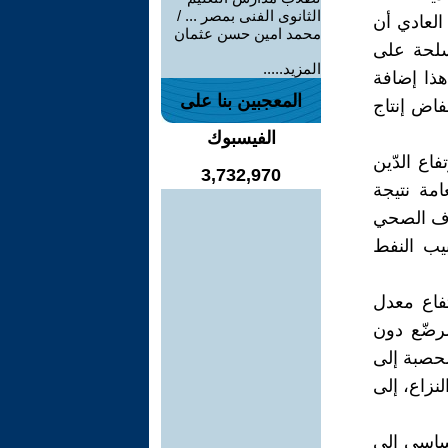
الثانوى الفنى بمصر ... /
العادي أن
محمد امين حسن عثمان
سلحة على
المزيد.....
هذا إضافة
المعجبين بنا على
فاض إنتاج
الفيسبوك
اع الدّين
3,732,970
امة نتيجة
صرف الصحي
يب النفط
لى إمكانية ارتفاع معدل
الأطفال الرضّع دون
ضد الحصبة إلى
اسطة اللقاحات من 99-100% قبل النزاع، إلى
لأساسي إلى