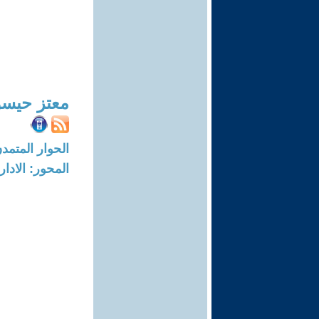
معتز حيسو
الحوار المتمدن-العدد: 4645 - 14
المحور: الادار