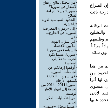
-
من يتحمّل نتائج ارتفاع
إن الصراع
الأسعار في سوريا؟
-
سوريا: من نتائج لغة
لدرجة باتت
السلاح
-
الحدود السياسية لدولة
«داعش»
 الرقابة
-
إلى «رموز» المعارضة
والتشليح
السورية في الخارج...
كفى
هم وظلمهم
-
في سؤال الهوية
ً مركباً.
-
ما بين الاقتصاد
والسياسة في سوريا
نون سائد.
-
سوريا: عندما تكون
الحرب مدخلاً إلى
السياسة
لم من هذا
-
أوقفوا إرهابكم عن
الجامعات السورية
الحدود من
-
في سوريا... الكارثة
 لها أثراً
تكشفها الأرقام
-
سوريا 2011 - 2014 من
لى مستوى
الحرية إلى انهيار الأطر
قد لأدنى
الوطنية
-
من إشكاليات الفكر
حدد عليها
العربي
-
عندما يتحوّل «جنيف»