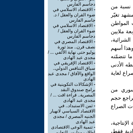
دجاسم الفارس
طاعت أن تُخفّض نسبة من
-
الاقتصاد الاسلامي في
ى 0.2 %. لكن هذا المشهد تغيّر
ضوء القران والعقل / د.
جاسم الفارس
 المواطن
-
الاقتصاد الاسلامي في
ضوء القران والعقل /
عة ملايين
دجاسم الفارس
 الشرائية،
-
الاقتصاد المصري في
نصف قرن.. منذ ثورة
وهذا أسهم
يوليو حتى نهاية الألفي ... /
 تتضمّنه
مجدى عبد الهادى
-
الاقتصاد الإفريقي في
طه الأدنى
سياق التنافس الدولي..
استمرار الصراع لغاية
الواقع والآفاق / مجدى عبد
الهادى
-
الإشكالات التكوينية في
سوري من
برامج صندوق النقد
المصرية.. قراءة اقت ... /
أن استمرار تراجع حجم
مجدى عبد الهادى
-
ثمن الاستبداد.. في
ت الصراع
الاقتصاد السياسي لانهيار
الجنيه المصري / مجدى
عبد الهادى
لإنتاجية،
-
تنمية الوعى الاقتصادى
دية فقط،
لطلاب مدارس التعليم