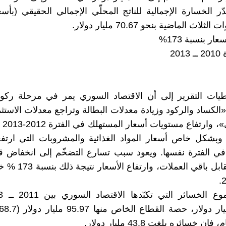
لاث الماضية بنحو 70.67 مليار دولار.
ار بنسبة 173%
201
يات التقرير إلى أن الاقتصاد السوري يمر في مرحلة ركو
الكساد والركود وزيادة معدلات البطالة وتراجع معدلات الاستث
فائض 
8 %، وبشكل خاص أسعار المواد الغذائية والمشروبات التي ارت
107. في الفترة نفسها. ويعود سبب تسارع التضخّم إلى انخفاض قي
السورية مقابل باقي العملا
ن خسائره بلغت 43.8 مليار دولار.