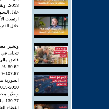
خلال السنوات الث
ارتفعت الأسع
خلال الفترة 2010 ــ 3
وتشير معط
تتجلى في «
9.62
87%
2010-2013.
القطاع العام، فإ