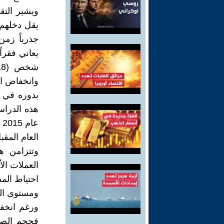
جذرياً زم
يعاني فقرا
وانخفاض ال
بدوره في ن
هذه الدراس
العام المقبل، سيكون 90
وتتزامن ه
احتياط ال
ومستوى ال
ورغم انخفاض
فحجم الصا