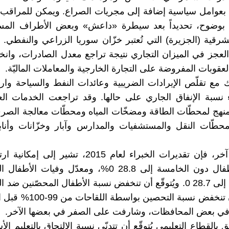
 بعوامل سياسية إضافة إلى مجريات الصراع. ويمكن للمراقب 
بوضوح، تحديداً بعد سيطرة «داعش» وبعض الأطراف الم
شرقية (الجزيرة) التي تُعتبر خزّان سوريا الزراعي والنفطي. 
العجز في الميزان التجاري نتيجة تراجع معدل الصادرات، وانخ
عقوبات المفروضة على التجارة الخارجية والمعاملات الماليّة.
 مع تقلّص الإيرادات الضريبية وعائدات النفط والسياحة وارتف
ء نسبة الإنفاق الجاري على حالها. وقد تراجعت الخدمات الع
ممنهج لمحطّات الطاقة ومضخّات المياه ومحطّات معالجة ال
حطّات النقل والمستشفيات والمدارس وآبار وخزّانات وأناب
من جانب آخر، فإن تقديرات الخبراء لعام 2015، تشير إ
وفيات الأطفال دون الخامسة إلى 28.8 0%، ومعدّل وفيات 
عمر السنة إلى 28.7 0. ويُتوقّع أن تنخفض نسبة الأطفال المحصّنين 
40 %، وأن تنخفض نسبة التحصين بو
 بالقطاع التعليمي يُتوقّع أن تتدنّى نسبة الالتحاق بالتعليم ا