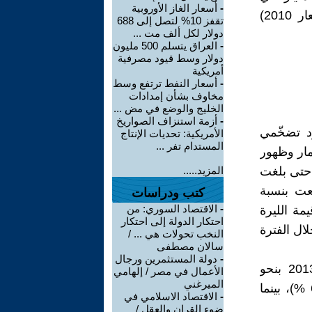
-
أسعار الغاز الأوروبية
2013. وتقدّر الخسارة الإجمالية للناتج المحلّي الإجمالي الحقيقي (بأسعار 2010)
تقفز 10% لتصل إلى 688
دولار لكل ألف مت ...
-
العراق يتسلم 500 مليون
دولار وسط قيود مصرفية
أمريكية
-
أسعار النفط ترتفع وسط
مخاوف بشأن إمدادات
الخليج والوضع في مض ...
-
أزمة استنزاف الصواريخ
د تضخّمي
الأمريكية: تحديات الإنتاج
المستدام تفر ...
مار وظهور
مالي»، وارتفاع مستويات أسعار المستهلك في الفترة 2012-2013 حتى بلغت
المزيد.....
فعت بنسبة
كتب ودراسات
-
الاقتصاد السوري: من
مة الليرة
احتكار الدولة إلى احتكار
ت، وارتفاع الأسعار نتيجة ذلك بنسبة 173 % خلال الفترة
النخب تحولات هي ... /
سالان مصطفى
-
دولة المستثمرين ورجال
ويقدَّر مجموع الخسائر التي تكبّدها الاقتصاد السوري بين 2011 ــ 2013 بنحو
الأعمال في مصر / إلهامي
الميرغني
139.77 مليار دولار، حصة القطاع الخاص منها 95.97 مليار دولار (68.7 %)، بينما
-
الاقتصاد الاسلامي في
ضوء القران والعقل /