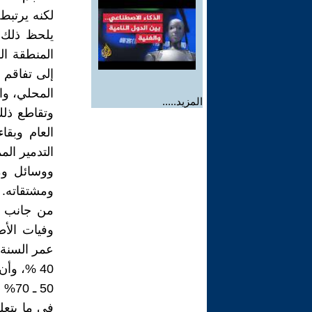
لكنه يرتبط
يلحظ ذلك 
المنطقة ال
إلى تفاقم 
المحلي، وال
المزيد.....
وتقاطع ذلك
العام وبقا
التدمير ال
ووسائل وم
ومشتقاته.
50 ـ 70% في بعض المحافظات، وشارفت على الصفر في بعضها الآخر.
في ما يتعلق