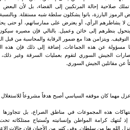
تملك صلاحية إحالة المرتكبين إلى القضاء، بل لأن البعض 
عض الرموز البارزة، باتوا يشكلون سلطة شبه مستقلة. وبالنسبة 
لا يشاطرهم الرأي، أو يعترض على ممارساتهم، أو حتى يحاو
يتحول بنظرهم إلى خائن وعميل. بالتالي فإن مصيره سيكون 
لتوقيف. ويتزامن هذا مع ضمور الرقابة والمحاسبة من قبل ال
ها مسؤولة عن هذه الجماعات. إضافة إلى ذلك فإن هذه ا
صارات الجيش السوري لتقوم بعمليات السرقة وغير ذلك، 
ئاً عن مقاتلين الجيش السوري.
أعزل مهما كان موقفه السياسي أصبح هدفاً مشروعاً للاستغلال 
نتهاكات هذه المجموعات في مناطق الصراع، بل تتجاوزها إ
إذ تُنتهك كرامة المواطن وإنسانيته وتُستباح ممتلكاته ت
نزل الله بها من سلطان. وفي كثير من الأحيان فإن حالات الاعت