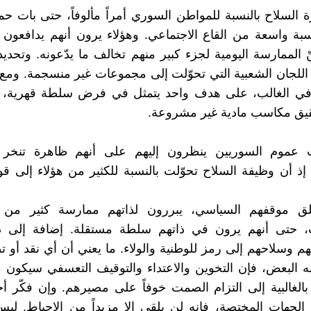
 السلاح بالنسبة للمواطن السوري أمراً مألوفاً، حتى بات حم
بة واسعة من القاع الاجتماعي. وهؤلاء يرون أنهم يدافعون
ّ الممارسة اليومية لجزء كبير منهم تخالف ما يدّعونه. وتحديد
للجان الشعبية التي تحوّلت إلى مجموعات غير منسجمة. ومع 
في الغالب، على هدف واحد يتمثل في فرض سلطة قهرية، م
قيق مكاسب مادية غير مشروعة.
 عموم السوريين ينظرون إليهم على أنهم ظاهرة تنخر ا
 إذ أن وظيفة السلاح تحوّلت بالنسبة للكثير من هؤلاء إلى ق
 موقفهم السياسي، يبررون لذاتهم ممارسة كثير من ال
ت، حتى أنهم يرون في ذاتهم سلطة مستقلة. إضافة إلى ذ
هم وسلاحهم إلى رمز للوطنية والولاء. ما يعني أن أي نقد أو ت
ه البعض، فإن التخوين والاعتداء والتوقيف التعسفي سيكون 
بالغالبية إلى التزام الصمت خوفاً على مصيرهم. وإن فكّر أ
 الجهات المختصة، فإنه لن يلقى إلا مزيداً من الإحباط. لي