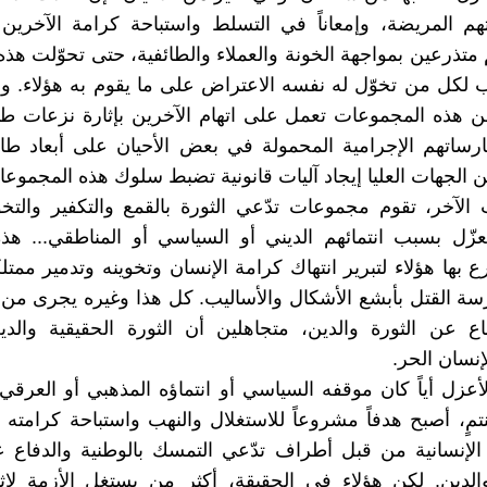
تهم المريضة، وإمعاناً في التسلط واستباحة كرامة الآخري
متذرعين بمواجهة الخونة والعملاء والطائفية، حتى تحوّلت هذه 
لكل من تخوّل له نفسه الاعتراض على ما يقوم به هؤلاء. و
هذه المجموعات تعمل على اتهام الآخرين بإثارة نزعات طائ
رساتهم الإجرامية المحمولة في بعض الأحيان على أبعاد طائ
الجهات العليا إيجاد آليات قانونية تضبط سلوك هذه المجموعا
الآخر، تقوم مجموعات تدّعي الثورة بالقمع والتكفير والت
لعزّل بسبب انتمائهم الديني أو السياسي أو المناطقي... هذ
ع بها هؤلاء لتبرير انتهاك كرامة الإنسان وتخوينه وتدمير ممتلك
ة القتل بأبشع الأشكال والأساليب. كل هذا وغيره يجرى من
ع عن الثورة والدين، متجاهلين أن الثورة الحقيقية والدي
إنسان الحر.
لأعزل أياً كان موقفه السياسي أو انتماؤه المذهبي أو العرقي
تمٍ، أصبح هدفاً مشروعاً للاستغلال والنهب واستباحة كرامته و
 الإنسانية من قبل أطراف تدّعي التمسك بالوطنية والدفاع
الدين. لكن هؤلاء في الحقيقة، أكثر من يستغل الأزمة لإث