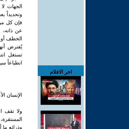
الجهات لا 
وتحديداً ب
فإن كل من 
عن ذاته، 
الخطف أو ا
يُفترض أن
تستغل انت
انطباعاً سي
اخر الافلام
الإنسان ال
ولا تقف ا
المستقرة، 
وذرائع ما أ