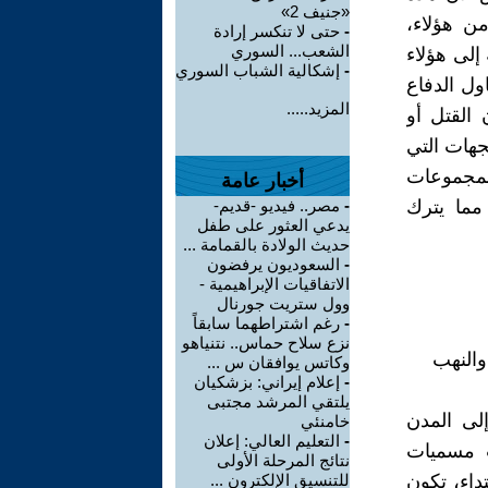
«جنيف 2»
من هؤلاء،
-
حتى لا تنكسر إرادة
الشعب... السوري
إلى هؤلاء
-
إشكالية الشباب السوري
ل الدفاع
المزيد.....
القتل أو
جهات التي
لمجموعات
أخبار عامة
مما يترك
-
مصر.. فيديو -قديم-
يدعي العثور على طفل
حديث الولادة بالقمامة ...
-
السعوديون يرفضون
الاتفاقيات الإبراهيمية -
وول ستريت جورنال
-
رغم اشتراطهما سابقاً
نزع سلاح حماس.. نتنياهو
والنهب
وكاتس يوافقان س ...
-
إعلام إيراني: بزشكيان
يلتقي المرشد مجتبى
لى المدن
خامنئي
-
التعليم العالي: إعلان
حت مسميات
نتائج المرحلة الأولى
داء، تكون
للتنسيق الإلكترون ...