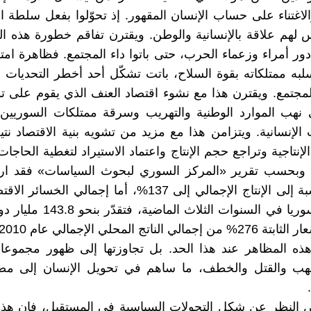
لاغتناء على حساب الإنسان المقهور. إذ تحوّلوا بفعل سلطة ا
لهم علاقة بالإنسانية والوطن. ويقترن تفاقم خطورة هذه ا
ور أمراء وزعماء الحرب، حتى باتوا داء المجتمع. فظاهرة امت
لبه ممتلكاته بقوة السلاح، باتت تشكّل أحد أخطر التحديات 
لمجتمع. ويقترن هذا مع نشوء اقتصاد العنف الذي يقوم على 
 نهب الموارد الوطنية والتهريب وسرقة ممتلكات السوريين 
الإنسانية. ويتزامن هذا مع مزيد من تشويه بنية الاقتصاد نت
إنتاجية وتراجع حجم الإنتاج واعتماد الاستيراد لتغطية الحاجات
 وبحسب تقرير «المركز السوري لبحوث السياسات» فقد ار
الدين بالنسبة إلى الإنتاج الإجمالي إلى 137%، أما إجمالي الخ
منيت بها سوريا في السنوات الثلاث الم
ي الناتج المحلي الإجمالي عام 2010.
ذه المظاهر عند هذا الحد. بل تجاوزتها إلى ظهور مجموعا
نهب والقتل والخطف، ما ساهم في تحويل الإنسان إلى مص
ض النظر عن شكل التحولات السياسية في المستقبل، فإن هذه