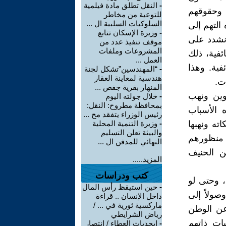
-
النقل تطلق مادة فيلمية
ن وحقوقهم
للتوعية من مخاطر
السلوكيات السلبية ال ...
التهم إلى
-
وزيرة الإسكان تتابع
نشدد على
موقف تنفيذ عدد من
المشروعات وملفات
فية، ذلك
العمل ...
فية. وهذا
-
“المهندسين”تشكل لجنة
هندسية لمعاينة العقار
ت.
المنهار بقرية جفص ...
خوين ونهب
-
خلال جولته اليوم
بمحافظة مطروح: النقل:
ه الأسباب
رئيس الوزراء يتفقد مح ...
اته ونهبها
-
وزيرة التنمية المحلية
والبيئة تعلن التسليم
 منظورهم
النهائي للمدفن ال ...
ن الحنيف
المزيد.....
كتب ودراسات
، وحتى لو
-
حين استيقظ رأس المال
صولاً إلى
داخل الإنسان .. قراءة
ماركسية ثورية في ... /
 عن الوطن
رياض الشرايطي
بات ذاتهم
-
ابجديات العطاء / انتصار