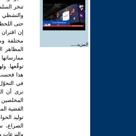
تنخر السلم
والتشظي وا
حتى اللحظة
إن اقتران 
مختلفة ومت
المزيد.....
المظاهر ال
ممارساتها 
توقّعها. و
هذا فحسب، 
في التحوّل
نرى أن ال
المخلصين م
القضية الم
توليد الحو
الصراع، س
والنزعات و