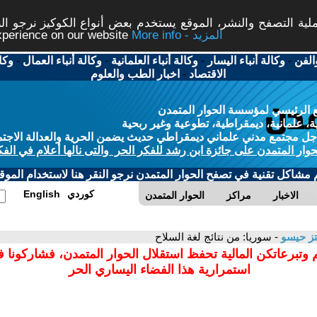
ة التصفح والنشر، الموقع يستخدم بعض أنواع الكوكيز نرجو النق
More info - المزيد
experience on our website
الفن
-
وكالة أنباء اليسار
-
وكالة أنباء العلمانية
-
وكالة أنباء العمال
-
وكا
الاقتصاد
-
اخبار الطب والعلوم
 الرئيسي لمؤسسة الحوار المتمدن
، علمانية، ديمقراطية، تطوعية وغير ربحية
ل مجتمع مدني علماني ديمقراطي حديث يضمن الحرية والعدالة الاجتم
حوار المتمدن على جائزة ابن رشد للفكر الحر والتى نالها أعلام في الفك
م مشاكل تقنية في تصفح الحوار المتمدن نرجو النقر هنا لاستخدام الموقع
كوردي
English
الاخبار
مراكز
الحوار المتمدن
ز حيسو
- سوريا: من نتائج لغة السلاح
 وتبرعاتكن المالية تحفظ استقلال الحوار المتمدن، فشاركونا 
استمرارية هذا الفضاء اليساري الحر