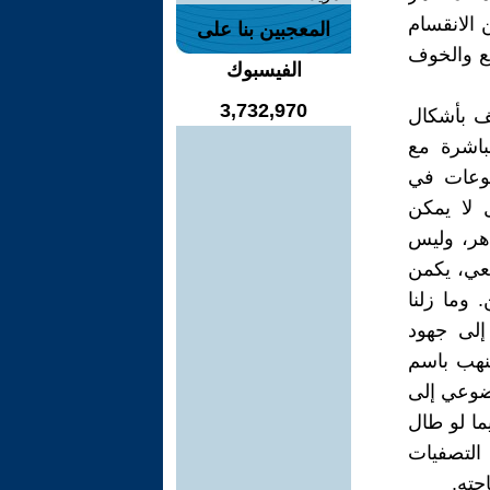
 الانقسام
المعجبين بنا على
مع والخوف
الفيسبوك
3,732,970
نف بأشكال
باشرة مع
موعات في
 لا يمكن
اهر، وليس
معي، يكمن
 وما زلنا
إلى جهود
لنهب باسم
وضوعي إلى
ما لو طال
التصفيات
حته.