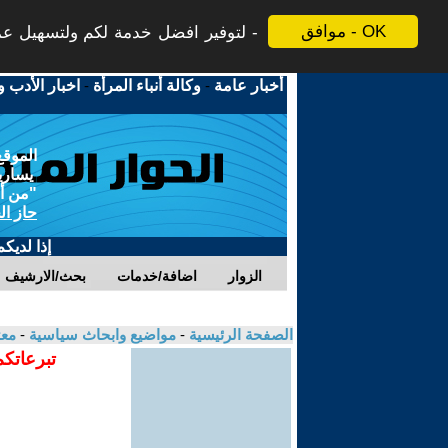
موافق - OK
لتوفير افضل خدمة لكم ولتسهيل عملي
أخبار عامة
-
وكالة أنباء المرأة
-
اخبار الأدب و
الموقع
يسارية
"من أج
حاز ال
إذا لديك
الزوار
اضافة/خدمات
بحث/الارشيف
الصفحة الرئيسية
-
مواضيع وابحاث سياسية
-
معت
تبرعاتكم