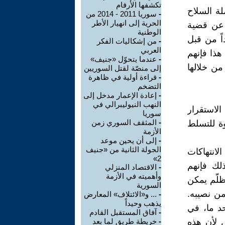
تكشفها الأرقام
لة السلاح
-
سوريا 2011 - 2014 من
الحرية إلى انهيار الأطر
 عن قضية
الوطنية
اً من قبل
-
من إشكاليات الفكر
العربي
هذا فإنهم
-
عندما يتحوّل «جنيف»
ن خلالها
إلى منصّة لقتل السوريين
-
قراءة أولية في ظاهرة
التضخم
-
إعادة الإعمار مدخل إلى
النهب النيوليبرالي في
لاستقرار
سوريا
-
المثقف السوري زمن
وة للتسلط
الأزمة
-
إلى أن يحين موعد
الجولة الثانية من «جنيف
انتهاكات
2»
لك فإنهم
-
الاقتصاد المنزلي
وأهميته في الأزمة
ظلّم يمكن
السورية
من نصيبه.
-
... و«الائتلاف» المعارض
يذهب وحيداً
حد ما، في
-
آفاق المستقبل القادم
س لأن هذه
-
خريطة طريق لما بعد