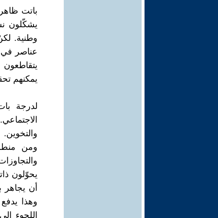
باتت ظاهرة
يشكّلون نس
وطنية. لكن
عناصر في ا
يتقاطعون 
يمكنهم تح
لدرجة بات
الاجتماعي.
والتخوين.
ومن منطلق
والتجاوزا
يحوّلون ذات
أن يجاهر ب
وهذا يدفع 
اللجوء إلى