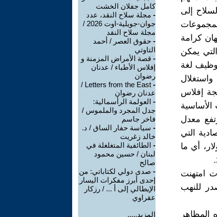
كامل جفلان الخشت
لسلاح إلى
-
مجلة سلاح النقد، عدد
لمجموعات
جوان-جويلية-اوت 2026 /
مجلة سلاح النقد
هان كرامة
-
حقوق العصر / أحمد
التاوتي
التي يمكن
-
قصة الأمراض المزمنة و
توظيف لغة
إفلاس الأطباء / عدنان
رضوان
واستغلال
Letters from the East /
-
يجة إفلاس
عدنان رضوان
-
العولمة الرأسمالية:
 الأساسية
جدل المجرد والملموس /
تفع معدل
فاخر جاسم
-
سياسة حفار الساق / د.
سائر الاقتصادية التي
خالد زغريت
-
الطائفية المتغلغلة في
اضية، فتقدّر بنحو 143.8 مليار دولار، أي ما
لبنان / حسين محمود
صالح
-
صدى دولي لكتاباتي: من
ت امتهنت
إحدى أبرز مفكرات اليسار
در للنهب
الإيطالي إلى أ ... / رزكار
عقراوي
 المظاهر
المزيد.....