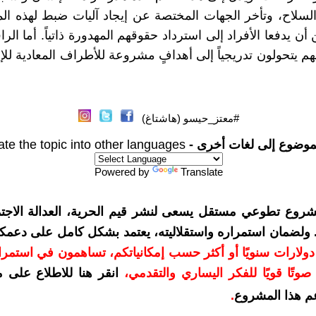
السلاح، وتأخر الجهات المختصة عن إيجاد آليات ضبط لهذه ا
ن يدفعا الأفراد إلى استرداد حقوقهم المهدورة ذاتياً. أما الر
هم يتحولون تدريجياً إلى أهدافٍ مشروعة للأطراف المعادية للإ
#معتز_حيسو (هاشتاغ)
موضوع إلى لغات أخرى -
ate the topic into other languages
Powered by
Translate
شروع تطوعي مستقل يسعى لنشر قيم الحرية، العدالة الاجتم
. ولضمان استمراره واستقلاليته، يعتمد بشكل كامل على دعمك
دعمكم بمبلغ 10 دولارات سنويًا أو أكثر حسب إمكانياتكم، تساهمون في استم
وتًا قويًا للفكر اليساري والتقدمي
،
انقر هنا للاطلاع على 
م هذا المشروع
.