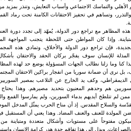
 الأهلي والتماسك الاجتماعي وأسباب التعايش، وتنذر بمزيد من
لتذرر، وتساهم في تحفيز الاحتقانات الكامنة تحت رماد الق
.
هذه المظاهر مع تراجع دور الدولة، يُمهّد إلى تجدد دورة الع
باينة. وإذا كان المواطن حتى اللحظة يتجنب المواجهة الم
جديدة، فإن تراجع دور الدولة والأخلاق، وتمادي هذه المج
المذلة للإنسان سوف يفجّر بركان الحقد والاحتقان بأشكال
لهذا كنا وما زلنا نطالب الجهات المسؤولة بوضع حد لهذه المظ
بل نرى أن ضمانة سوريا من انفجار براكين الاحتقان المجت
 الديمقراطي، وكف يد الخارج عن التلاعب بمصير السوريين.
سوريين هم وحدهم المعنيون بتحديد مصيرهم. وهذا يحتاج 
من لم تتلطخ أيديهم بدماء السورين، ولم يمارسوا القمع وا
قدّسة والسلاح المقدس. إذ أن مناخ الحرب يمثّل المدخل الم
اضن المولدة للعنف والعنف المضاد. وهذا يعني أن المستقبل في
يكون مفتوحاً على مستويات وأشكال متعددة ومتباينة من 
الصراعات. ويدل إلى هذا تفاقم حدة هدر كرامة الإنسان واستبا