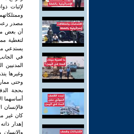
لإثبات ذوا
وممتلكاتهم 
مصدر رعب 
أن بعض من 
لتغطية مما
يستدعي من 
في الجانب 
المدنيين ا
وغيرها يتذر
وحتى ممارس
بحجة الدفا
أساسهما ال
فالإنسان ا
كان غير من
إهدار ذاته
والإنسان و