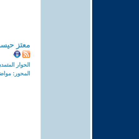
معتز حيسو
الحوار المتمدن-العدد: 4509 - 14
المحور: مواض