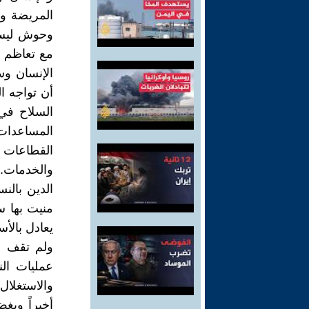
المريضة وا
وحوش ليس 
مع تعاظم د
الإنسان وس
أن تواجه ا
السلاح في
المساعدات 
القطاعات ال
والخدمات.
يعادل بالأسعار الثابتة 276% من إجمال
ولم تقف ه
عمليات ال
والاستغلال.
أخيراً وبغ