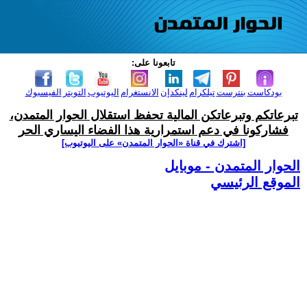
تابعونا على:
بودكاست
بنترست
تيلكرام
لينكدإن
الانستغرام
اليوتيوب
التويتر
الفيسبوك
تبرعاتكم وتبرعاتكن المالية تحفظ استقلال الحوار المتمدن،
فشاركونا في دعم استمرارية هذا الفضاء اليساري الحر
[اشترك في قناة ‫«الحوار المتمدن» على اليوتيوب]
الحوار المتمدن - موبايل
الموقع الرئيسي