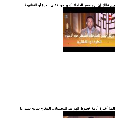
.. مين قالك إن بره مصر العلماء أشهر من لاعبي الكرة أو الفنانين؟
.. كلمة أخيرة -أزمة خطوط الهواتف المحمولة.. المخرج سامح سند: ما