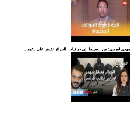
.. مهدي لعريبي: من السينما إلى -مافيا-... الجزائر تقبض على زعيم