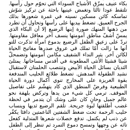
بكاء عنيف يمزّق الأشباح السوداء التي تحوّم حول رأسها.
تلتقط عودا ثالثا وتغمض عينيها باحثة عن تركيز شوّش
تماسكه كائن مسكين نسيته في غمرة شعورها بذلك
الجرح العميق. تضغط بيديها على رأسها وتحاول أن تطرد
من ذهنها المنهك صورة إبنها الرضيع إلا أن البكاء الذي
يمسّ أشفّ مناطق أمومتها ينسف آخر معاقل مقاومتها.
تردّ على زعيق الطفل الرضيع بدموع امرأة تذكرت للتو
أنها ما زالت أمّا تملك في عروق صدرها مفاتيح الحياة
لكائن آخر. يثير النداء الشفيف مكامن أمومتها وتضمحلّ
شيئا فشيئا الأنثى المطعونة في أقدس مساحاتها. يمتلئ
الثديان بسائل الحياة الأبيض وتنتصب الحلمتان لاستقبال
نشيد الطفولة المدهش. تضغط طلائع الحليب المندفعة
بقوة الغريزة على المخارج تنوي أكمال دورة الحياة
الطبيعية وفرضْ المنطق الذي كاد يتهشّم على تفاصيل
الموقف. ترمي كل شيء من يدها وتركض بلهفة نحو
عالم جميل وحانٍ كان على وشك أن يتدمر في لحظة
غضب أطلقتها لبوة جريحة. تلقم الرضيع ثديها وينساب
حليب الرحمة تحت ضغط الشفتين الناعمتين دافئا يكفّر
عن ذنب لم يكتمل. تدفع خصلات شعرها المتدلية كفعل
تائه عن وجهها وتمسح دموع التمرد ثم تنظر إلى الطفل