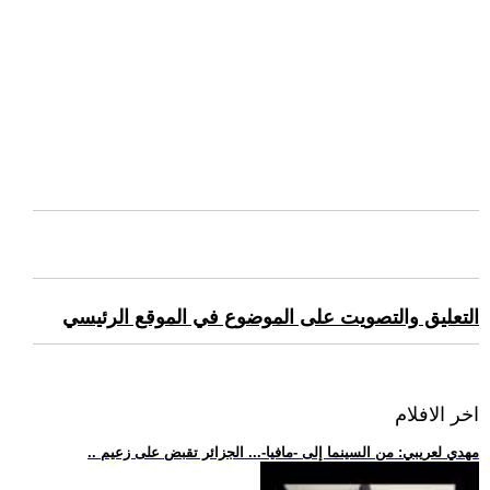
التعليق والتصويت على الموضوع في الموقع الرئيسي
اخر الافلام
.. مهدي لعريبي: من السينما إلى -مافيا-... الجزائر تقبض على زعيم