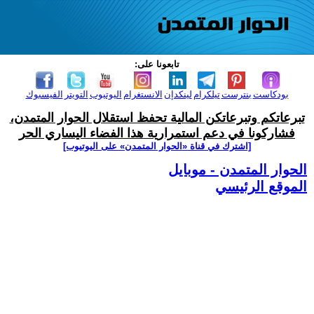
تابعونا على:
بودكاست
بنترست
تيلكرام
لينكدإن
الانستغرام
اليوتيوب
التويتر
الفيسبوك
تبرعاتكم وتبرعاتكن المالية تحفظ استقلال الحوار المتمدن،
فشاركونا في دعم استمرارية هذا الفضاء اليساري الحر
[اشترك في قناة ‫«الحوار المتمدن» على اليوتيوب]
الحوار المتمدن - موبايل
الموقع الرئيسي