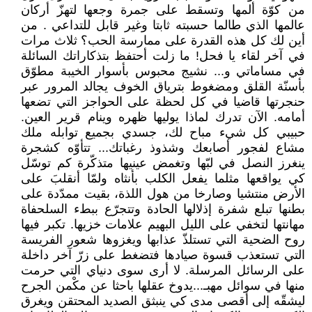
من كوّة ألمها وتسقط على جمرة وجعها لتهزّ أركان
عالمها الذي طالما حسبته ثابتا وغير قابل للتداعي . من
أين لك كل هذه القدرة على ممارسة الحب؟ ثلاث مرات
في آخر لقاء يا فحل! ما زلت أحتفظ بتذكاراتك السائلة
في مساماتي و... نشيج محبوس بأسوار الخيبة مطوّق
بأسنّة القلق ومضغوط بترياق الخوف يجالد المرور عبر
حنجرتها قاضيا في كل لحظة على الحواجز التي تضعها
أمامه. الآن تدرك لماذا يوليها ظهره وينام قرير العين.
حبيبي كل شيء مباح لك، جسدي بجميع توابله ملك
مشاع لفجور أصابعك وشذوذ رغباتك... تتأوّه كشجرة
ينغرز النصل في لبّها وتغمض عينيها متذكّرة كم توسّل
كي يواقعها مثلما يفعل الكلب بأنثاه ولمّا أنقلبَ على
الأرض منتشيا وصارخا من هول اللذة، بقيت ممدّدة على
بطنها تبلع شفرة إذلالها الحادة وتتجرّع ببطء السلحفاة
مهانتها لتخفي على الليل البهيم علامات خزيها. تكبر فيها
روح الضحية التي تستلذّ عذابها ويغزوها شعور الفريسة
التي تستعذب قسوة صيادها فتضغط على زرّ آخر داخلة
على الرسائل المرسلة. لا أرى سوى دنياي التي حرمت
منها في سوائل مهبـ...يدوخ عقلها باحثا عن مكْمن الجرح
ليشقّه إلى أقصى مدى كي ينبثق الصديد المحتقن ويغرق