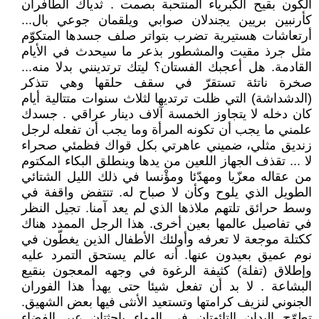
الكون بقيح الكبرياء المنتحبة بصمت . ثدياك الطافران
كأرنبين بريين يجندلان صوابي ويلقمان جوعي بال...
أرتعاشات هستيرية تضرب بتواتر صلف جسدها المتكوّم
مثل جرذ مقيت والمشطور بذعر ما سيحدث في الأيام
القادمة. هل أعجبك الفستان؟ ليتك ترتدينني بدلا منه...
صخرة ناتئة تستقرّ في سقف حلقها وهي تتذكر
(الدشداشة) التي ظلت ترتديها لثلاث سنوات متتالية أيام
كان دخله لا يتجاوز الخمسة آلاف دينار عراقي . جسدك
علمني ما يجب أن تكونه المرأة وما يجب أن تفعله لرجل
زنديق مثلي، ضميني عاهرتي بكل قواك فظمئي صحراء
لا ... تقذف الجهاز اللعين من يدها وينطلق البكاء المكتوم
من عقاله معزّيا ومهدّئا ومؤْنسا في ذلك الليل الشتائي
الطويل الذي يلوح وكأن لا صباح له. تنتفض واقفة في
وسط حرائق تلتهم ملاذها الذي لم يعد آمنا. تجيل النظر
في تفاصيل عالمها بعين أخرى. هذا الرجل الممدد هناك
ككتلة موجعة لا تعرفه وأولئك الأطفال الذين يغطّون في
نوم عميق بعيدون عنها. أنه عالم يستحق التمرد عليه
وإطلاق (تفلة) كثيفة الرغوة في وجهه المعجون بنقيع
البشاعة . لا بد أن تفعل شيئا حتى يهدأ هذا الفوران
الجنوني لنزيف كرامتها وتستعيد الأنثى فيها بعض الشهيق.
تطوّح اليدان التائهتان في الهواء باحثتان عبر الفضاء