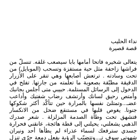
نداء الحليب
قصة قصيرة
يتعالى شخيره فاتحا أمامها بابا سيصعب غلقه. تنسلّ من
فراشها زاحفة مثل حية مستفزة وتسحب (الموبايل) من
تحت وسادته . ترتعش أصابعها وهي تنقر على الأزرار
الدقيقة مطبّقة بصعوبة ما تعلّمته من جارتها. تفلح في
الدخول إلى الرسائل المستلمة. حبيبي متى أجلس بجانبك
وأمتص رحيق لسانك وأرتشف رضاب شفتيك وأداعب
عضـ...وتمتلئ نفسها بالمرارة حين تتأكّد أكثر شكوكها
جنونا. يغوص قلبها في مستنقع ضحل من الانكسار
فتشهق تحت وطأة الصدمة المزلزلة . شعر صدرك
الذهبي يشعلني، يحيلني إلى قطة هائجة، عانقني فحرارة
جسدي سترفعك لسماء عذراء لم يطأها أحد ونيران
شهوتي سوف تـ...وتتضبّب الرؤية بفعل دمعة حرّى تنزل