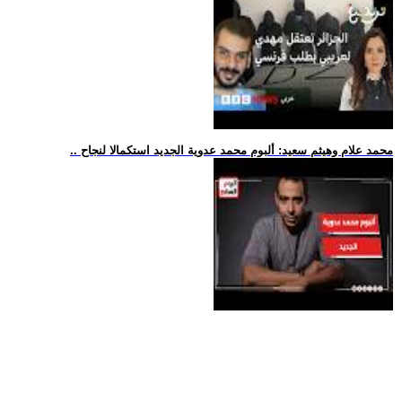
.. محمد علام وهيثم سعيد: ألبوم محمد عدوية الجديد استكمالا لنجاح