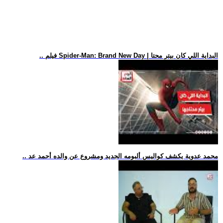
.. فيلم Spider-Man: Brand New Day | البداية اللي كان بيتر محتا
.. محمد عدوية يكشف كواليس ألبومه الجديد ومشروع عن والده أحمد عد