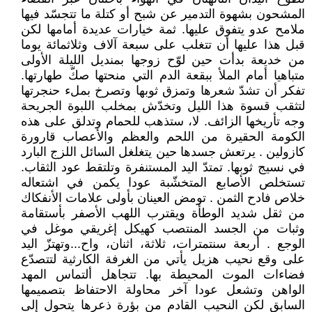
المشحون بشهوة التدمير عن شبح أو كتلة ما تتجسّد فيها
ملامح عدو يتفوق عليها. ثمة خيارات عديدة أمامها لكن
قبل هذا عليها أن تتغلب على سبعة آلاف وثلاثمائة يوما
من خديعة بدأت حين لوّح زوجها بمنديل الليلة الأولى
متباهيا أمام الملأ ببقعة الدم التي منحتها صكّ طهارتها.
تفكر أن تشدّ شعرها وتمزق ثوبها وتصرخ بملء حنجرتها
لتثقب قسوة هذا الليل وتخدّش بمخلب اللبوة الجريحة
وجه تأريخها الزائف. لا، ستذهب للحمام وتدلق على هذه
الكومة الحقيرة من اللحم والعظم والأعصاب قارورة
كازولين . يرتعش جسدها حين يتغلغل السائل اللزج البارد
في نسيج ثوبها. تمتدّ اليد المستنفرة وتلتقط عود الثقاب.
تستخلص الأصابع المتخشّبة عودا يكمن في اشتعاله
خلاص فادح الثمن . تومض العينان بأولى علامات الأنفكاك
من ثقل شديد الوطأة ويقترب اللهب الأصفر بأستقامة
وثبات من الجسد المنتصب كهيكل إغريقي موغل في
الوجع . أربعة سنتمترات، ثلاثة، اثنان، واح...وتهتزّ اليد
على وقع نحيب هزيل يأتي من الغرفة الكارثية لتتصدّع
فضاءات الموت المحيطة بها. تتجاهل ألتماس المهد
الواهن وتشعل عودا آخر محاولة الاحتفاظ بتصميمها
السابق لكن النحيب القادم من بؤرة ذعرها يتحول إلى