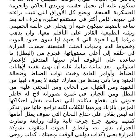
سيكون عليه أن يحمل حقيبته ويرتدي الخاكي والجزمة
العسكرية القبيحة، ويضع كل الأوراق التي تثبت براءته
في جيوبه. غاص أكثر في مستنقع تفكيره وعرف انه بعد
ساعة بالضبط سيكون عليه أن يتخلى عن عالمه الحميمي
وبيئته الطبيعية القادر على التأقلم معها، وان يذهب
مرغما إلى الجبهة التي لا جبهة لها سوى حدود الموت
وخطوط الدم ومديات الجثث المتعفنة. صعدت المرارة
في حلقه إلى أعلى مستوياتها، فجرع من (البطل) ما
ساعده على الوقوف أمام سيلها المتدفق كإعصار
استوائي . بعد ساعة تماما، عليه أن يهيئ نفسه لإهانات
الضباط وأوامر القادة وخبث نواب الضباط وضحالة
الجنود وما يأتي بعدها من معارك عبثية لا يعرف فيها من
الشهيد ومن القتيل، من الجاني ومن المجني عليه، من
البطل ومن الجبان. في غمرة تصوراته لاح له خاطر
جنوني بان يقطع سبّابته التي تصلبت بفعل احتكاكها
المزمن بالزناد ويرميها للكلاب لكنه تراجع خائبا حين تذكر
انه ليس بقادر على خداع اللجان التي سوف يمثل أمامها
كمتهم وضيع. جرع جرعة ثانية وثالثة ورابعة وصارت
الجدران تدور به، وانطلق الصوت المثقوب بشوكة
المرارة يغني (كذاب دولبني الوقت بمحبتك ، كذاب روحي