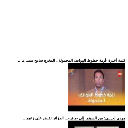
.. كلمة أخيرة -أزمة خطوط الهواتف المحمولة.. المخرج سامح سند: ما
.. مهدي لعريبي: من السينما إلى -مافيا-... الجزائر تقبض على زعيم