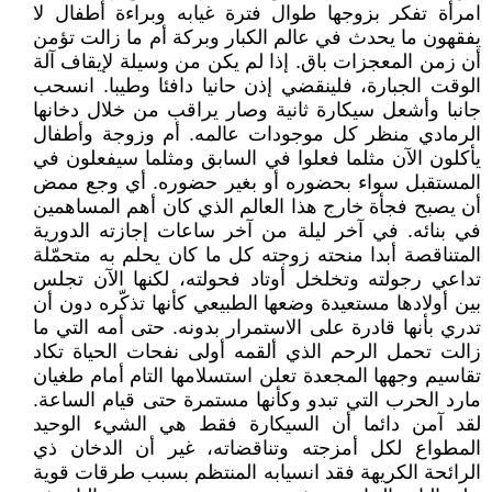
امرأة تفكر بزوجها طوال فترة غيابه وبراءة أطفال لا
يفقهون ما يحدث في عالم الكبار وبركة أم ما زالت تؤمن
أن زمن المعجزات باق. إذا لم يكن من وسيلة لإيقاف آلة
الوقت الجبارة، فلينقضي إذن حانيا دافئا وطيبا. انسحب
جانبا وأشعل سيكارة ثانية وصار يراقب من خلال دخانها
الرمادي منظر كل موجودات عالمه. أم وزوجة وأطفال
يأكلون الآن مثلما فعلوا في السابق ومثلما سيفعلون في
المستقبل سواء بحضوره أو بغير حضوره. أي وجع ممض
أن يصبح فجأة خارج هذا العالم الذي كان أهم المساهمين
في بنائه. في آخر ليلة من آخر ساعات إجازته الدورية
المتناقصة أبدا منحته زوجته كل ما كان يحلم به متحمّلة
تداعي رجولته وتخلخل أوتاد فحولته، لكنها الآن تجلس
بين أولادها مستعيدة وضعها الطبيعي كأنها تذكّره دون أن
تدري بأنها قادرة على الاستمرار بدونه. حتى أمه التي ما
زالت تحمل الرحم الذي ألقمه أولى نفحات الحياة تكاد
تقاسيم وجهها المجعدة تعلن استسلامها التام أمام طغيان
مارد الحرب التي تبدو وكأنها مستمرة حتى قيام الساعة.
لقد آمن دائما أن السيكارة فقط هي الشيء الوحيد
المطواع لكل أمزجته وتناقضاته، غير أن الدخان ذي
الرائحة الكريهة فقد انسيابه المنتظم بسبب طرقات قوية