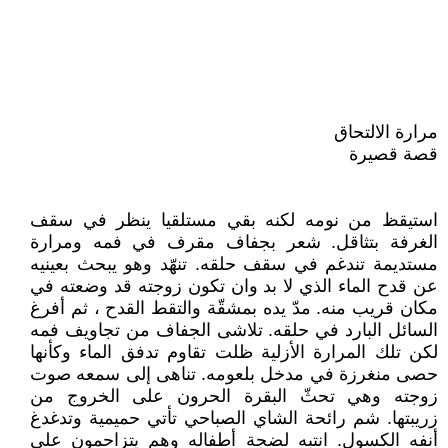
مرارة الالتحاق
قصة قصيرة
استيقظ من نومه لكنه بقي مستلقيا ينظر في سقف
الغرفة بتثاقل. شعر بجفاف مقرف في فمه ومرارة
مستديمة تندغم في سقف حلقه. تنهّد وهو يبحث بعينيه
عن قدح الماء الذي لا بد وان تكون زوجته قد وضعته في
مكان قريب منه. مدّ يده بمشقّة والتقط القدح ، ثم أفرغ
السائل البارد في حلقه. تلاشى الجفاف من تجاويف فمه
لكن تلك المرارة الأزلية ظلت تقاوم تدفق الماء وكأنها
حصى منغرزة في مدخل بلعومه. تناهى إلى سمعه صوت
زوجته وهي تحثّ البقرة الحرون على الخروج من
زريبتها. شم رائحة الشاي الصباحي تأتي حميمية وتدغدغ
أنفه الكسول. انتبه لضجة أطفاله وهم يتزاحمون على