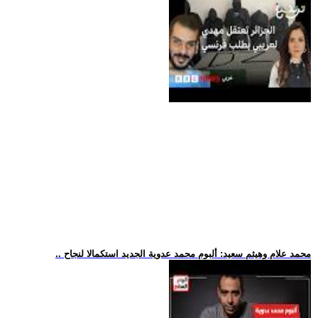
.. محمد علام وهيثم سعيد: ألبوم محمد عدوية الجديد استكمالا لنجاح