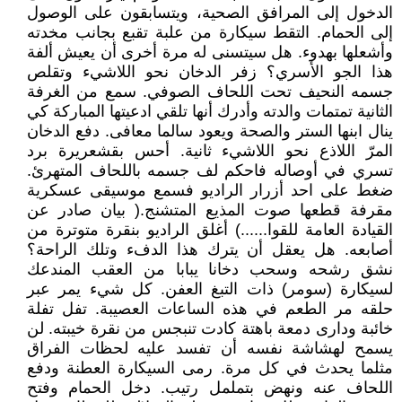
الدخول إلى المرافق الصحية، ويتسابقون على الوصول
إلى الحمام. التقط سيكارة من علبة تقبع بجانب مخدته
وأشعلها بهدوء. هل سيتسنى له مرة أخرى أن يعيش ألفة
هذا الجو الأسري؟ زفر الدخان نحو اللاشيء وتقلص
جسمه النحيف تحت اللحاف الصوفي. سمع من الغرفة
الثانية تمتمات والدته وأدرك أنها تلقي ادعيتها المباركة كي
ينال ابنها الستر والصحة ويعود سالما معافى. دفع الدخان
المرّ اللاذع نحو اللاشيء ثانية. أحس بقشعريرة برد
تسري في أوصاله فاحكم لف جسمه باللحاف المتهرئ.
ضغط على احد أزرار الراديو فسمع موسيقى عسكرية
مقرفة قطعها صوت المذيع المتشنج.( بيان صادر عن
القيادة العامة للقوا......) أغلق الراديو بنقرة متوترة من
أصابعه. هل يعقل أن يترك هذا الدفء وتلك الراحة؟
نشق رشحه وسحب دخانا يبابا من العقب المندعك
لسيكارة (سومر) ذات التبغ العفن. كل شيء يمر عبر
حلقه مر الطعم في هذه الساعات العصيبة. تفل تفلة
خائبة ودارى دمعة باهتة كادت تنبجس من نقرة خيبته. لن
يسمح لهشاشة نفسه أن تفسد عليه لحظات الفراق
مثلما يحدث في كل مرة. رمى السيكارة العطنة ودفع
اللحاف عنه ونهض بتململ رتيب. دخل الحمام وفتح