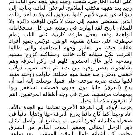
على الباب الخارجي. شحب وجهه وهو يتجه نحو الباب ثم
رجع بعد هنيهة مكتئب الملامح. لم تكن العائلة بحاجة إلى
سؤاله عن شيء لأنهم كانوا يعرفون انه ولا بد احد رفاقه
الذين سيمضي معهم إلى حيث لا يكون للوقت ذاكرة ولا
للمكان تاريخ. لقد انهارت في رمشة عين كل استحكاماته
الواهمة وفقد بفعل طرقة كارثية على الباب زمام
سيطرته على حصان نفسيته الواهن. توجّس جميع أفراد
عائلته خيفة من تعابير وجهه المتدلغمة والتي طالما
اقترنت بكلّ سيئاته كأب خائب ومشاكله كزوج مستبد
ومتاعبه كأبن عاق. انحشروا كلهم في ركن الغرفة وهم
يشاهدونه يعصر وجهه بين يديه ثم يتجه صوب دولاب
خشبي ويخرج منه قنينة شبه ممتلئة. حاولت زوجته منعه
لكنها تلقت ضربة موجعة على فمها. توسلت إليه أمه أن
يدع (العرق) جانبا دون جدوى فصمتت تستغفر ربها
بهمهمات مرتعشة. صرخ في وجه أطفاله المرتعبين: انتم
لا تعرفون علام أنا مقبل.
هرب الأولاد إلى الغرفة الأخرى تضامنا مع الجدة والأم.
عاد وحيدا كما كان دائما يذرع الغرفة جيئا وذهابا، تائها في
صحراء مكابداته كجرذ أعمى. لم يستطع أن يواصل تمثيل
دور الرجل المثالي وصفير الموت القادم من الشرق
يحاصر كل أشيائه طوال الوقت المتبقي . بعد ساعة,