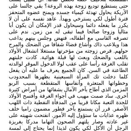
حتى يستطيع توديع زوجة بهذه الروعة؟ بقي جالسا على
الأريكة يحاول تهدئة كيمياء جسده ويمنح عضوه المتحفز
فترة أطول لكي يسترخي ويهدأ. عاهد نفسه على أن لا
يكرر ما يفعله دائما وسيحاول قدر الإمكان أن يكون أبا
مثاليا وزوجا صالحا فيما تبقى له من زمن. ندم على
تصرفه القاسي مع أطفاله، فنهض وجلس بينهم يداعب
هذا ويلاعب ذاك وأشاع فضاءً شفافا من الضحك والمرح
حولهم. قرص زوجته من مؤخرتها مستغلا انشغال الأولاد
باللعب والضحك وبعث لها قبلة هوائية. كادت جلبتهم
تقلب الغرفة رأسا على عقب لولا الدخول الموقر لوالدته
الطاعنة في السن. كان الجميع يعرف ما عليه أن يفعل
كلما دخلت تك المرأة السبعينية بظهرها المحدودب
وخطواتها المتعثرة وأنفاسها المتقطعة بسبب الربو
المزمن الذي أطاح بآخر الآمال بشفائها من أمراض كثيرة
أخرى. ساد صمت مهيب في أجواء الغرفة وأفسح الأولاد
للجدة التعبة مكانا قريبا من المدفأة النفطية ذات اللهب
الأصفر. قرر أن يستمتع بآخر فطور مضمون راميا خلف
ظهره عذابات ما ستؤول إليه الأمور. انفتحت شهيته على
غير عادته وصار يلتهم الصحون التهاما مدركا بغريزة
الرجل أن الأكل لكي يكون لذيذا إنما يحتاج إلى لمسة