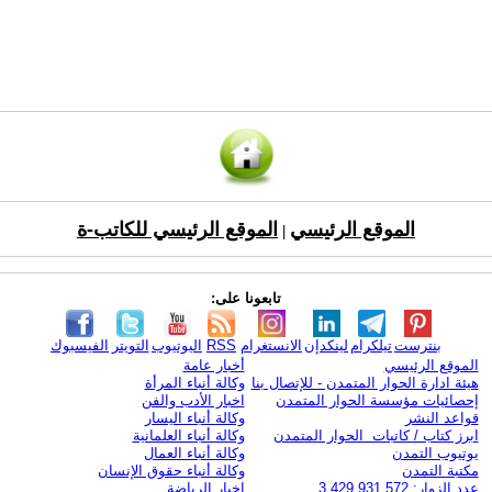
الموقع الرئيسي
الموقع الرئيسي للكاتب-ة
|
تابعونا على:
بنترست
تيلكرام
لينكدإن
الانستغرام
RSS
اليوتيوب
التويتر
الفيسبوك
الموقع الرئيسي
أخبار عامة
هيئة ادارة الحوار المتمدن - للإتصال بنا
وكالة أنباء المرأة
إحصائيات مؤسسة الحوار المتمدن
اخبار الأدب والفن
قواعد النشر
وكالة أنباء اليسار
ابرز كتاب / كاتبات الحوار المتمدن
وكالة أنباء العلمانية
يوتيوب التمدن
وكالة أنباء العمال
مكتبة التمدن
وكالة أنباء حقوق الإنسان
عدد الزوار: 3,429,931,572
اخبار الرياضة