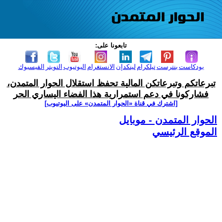
تابعونا على:
بودكاست
بنترست
تيلكرام
لينكدإن
الانستغرام
اليوتيوب
التويتر
الفيسبوك
تبرعاتكم وتبرعاتكن المالية تحفظ استقلال الحوار المتمدن،
فشاركونا في دعم استمرارية هذا الفضاء اليساري الحر
[اشترك في قناة ‫«الحوار المتمدن» على اليوتيوب]
الحوار المتمدن - موبايل
الموقع الرئيسي