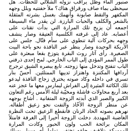
صنبور الماء وظل يراقب نزوله الشلالي للحظات. هل
سيحظى بماء صاف ورقراق هناك؟ ملأ حفنتيه وبلل وجهه
المكفهر والتقط صابونة وأنهمك بغسل بشرته المثقلة
بالشعر والكلف والحبات البارزة. لن يقدر ماء البسيطة
اجمعه أن يزيح تلك المرارة التي بدأت تقتات على
أعصابه. عاد إلى غرفته الكلسية العتيقة وصار ينشف
وجهه بحركات آلية تنطوي على سأم قتّال. جلس على
الأريكة الوحيدة وصار ينظر عبر النافذة نحو باحة البيت
الصغيرة. رأى آثار روث البقرة يتوزع بقعا مبعثرة على
طول الممر المؤدي إلى الباب الخارجي. لمح إحدى ذرفتي
الباب تنفتح وتدخل منها زوجته. تابع ببصره الشبق ترجرج
أردافها المكتنزة واهتزاز ثدييها الممتلئين. أحسّ بنار
تسري في داخله وكاد صوته يخترق زجاج النافذة ليدعو
تلك الكائنة المثيرة إلى الفراش ليمارس معها ما عجز عنه
بعد أربع محاولات فاشلة ومخيّبة ليلة الأمس رغم التعاون
الكبير والصبر الذي أبدته الزوجة المتفانية . أشاح بوجهه
عن منظر الزوجة الأخّاذ والتفت نحو زعيق أطفاله.
نهرهم بصوته الحاد الرنان فأنقطع الزعيق تحت النظرة
الغاضبة المهددة. دخلت الزوجة أخيرا إلى الغرفة فامتلأ
المكان برائحة الحب ولون الحبور وكادت المرارة
الممسكة بتلافيف حلقه تختفي تماما. أي سبيل يسلك