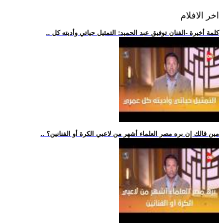
اخر الافلام
.. كلمة أخيرة -الفنان توفيق عبد الحميد: التمثيل حياتي وأديته كل
.. مين قالك إن بره مصر العلماء أشهر من لاعبي الكرة أو الفنانين؟