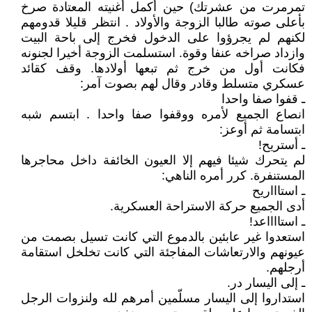
تمرمرت من عشرتك) حين أكمل أغنيته المعتادة صرخ
بأعلى صوته طالبا الزوجة والأولاد . انتظر قليلا قدومهم
لكنهم لم يجرؤوا على الدخول فخرج إلى باحة البيت
وازداد صراخه عنفا وقوة. استسلمت الزوجة أخيرا لجنونه
فكانت أول من خرج ثم تبعها أولادها. وقف كقائد
عسكري متسلط وقادر وقال لهم بصوت آمر:
ـ قفوا صفا واحدا
انصاع الجميع لأمره ووقفوا صفا واحدا . ابتسم شبه
ابتسامة ثم أوعز:
ـ أستريح!
لم يتحرك شيئا فيهم إلا العيون الخائفة داخل محاجرها
المستنفرة. كرر أمره الناهي:
ـ استاااريح
أدى الجميع حركة الاستراحة العسكرية.
ـ استااااعد!
استعدوا غير عابئين بالدموع التي كانت تسيل بصمت من
عيونهم والارتعاشات المفاجئة التي كانت تخلخل استقامة
أرجلهم.
ـ إلى اليسار در.
استداروا إلى اليسار مسلّمين أمرهم لله ولنزوات الرجل