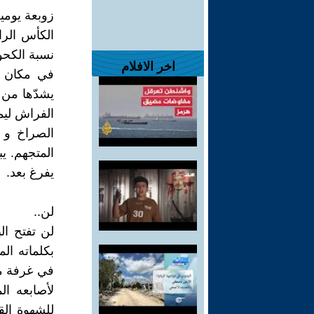
زوبعة يومي
الكأس الرا
نسبة الكحو
اخر الافلام
في مكان آ
يشدّها من 
الفراش ليما
الصراخ و 
المتجهم. ي
يفرغ بعد.
لن..
لن تفتح ال
بكلماته ال
في غرفة مو
لأصابعه ال
للشهوة الق