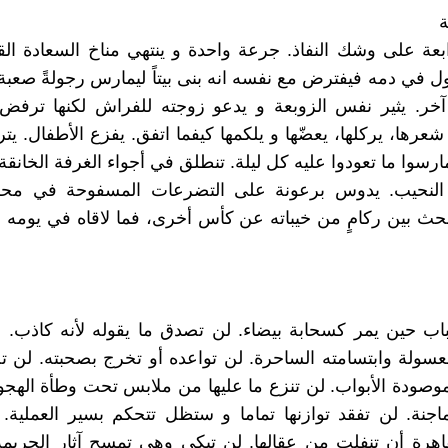
ة
بعة على وشك النفاذ. جرعة واحدة و ينتهي مناخ السعادة الق
ل في دمه فيفترض مع نفسه انه بنى بيتاً ليمارس رجولةً صعبة
خر. يثير نفس الزوبعة و يدعو زوجته للفراش لكنها ترفض ب
شعرها، يركلها، يعضّها و يلكمها كيفما اتفق. يفزع الأطفال. ي
رسوا ما تعودوا عليه كل ليلة. تنطلق في أجواء الغرفة الخانقة
النحيب. يدوس برعونة على التضرعات المسفوحة في محر
بحث بين ركامٍ من خيباته عن كأس أخرى، فما لاقاه في يومه 
باب حين يمر كسحابة بيضاء. لن تصدق ما يقوله لأنه كاذب. 
معسولة وابتسامته الساحرة. لن تواعده أو تخرج بصحبته. لن
صودة الأبواب. لن تنزع ما عليها من ملابس تحت وطأة الهج
ماجنة. لن تفقد توازنها تماما و ستظل تتحكم بسير العملية
اهرة أن تنفلت من عقالها. لن تبكي وهي تمسح آثار الجريمة