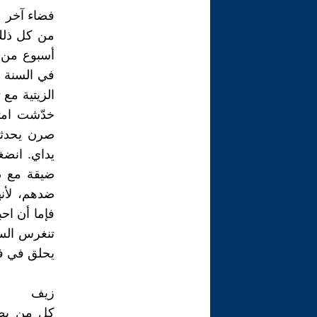
فضاء آخر
من كل ذلك 
أسبوع من 
في السنة ا
الزيتية مع 
خدّشت امتد
صرن يحدثن
يداي. انضغ
ضيقة مع ذل
ضدهم، لأنه
فإما أن اح
تنغرس السك
يحلق في ف
زيف
كل من يصا