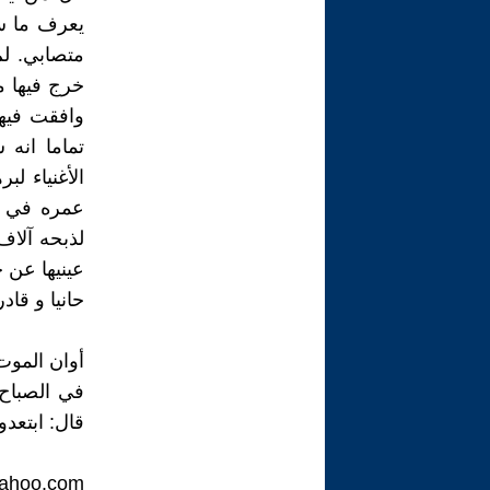
يعرف ما س
متصابي. لم
خرج فيها م
وافقت فيها
تماما انه
الأغنياء لب
عمره في س
لذبحه آلاف
عينيها عن خ
حانيا و قادر
أوان الموت
في الصباح،
قال: ابتعدو
ahoo.com