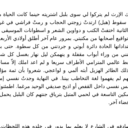
الإرث لم يتركوا لي سوى بلبل اشتريته حينما كانت الحياة م
سقوط (هبل) ارتدتْ زوجتي الحجاب و رمتْ فراشي في غر
لثانية اختفتْ الكتب و دواوين الشعر و اسطوانات الموسيقى 
تواقيع أصحابها من مكتبتي. بمرور عام آخر أطلق أولادي الأربع
اداتها الحادة دائرة أبوتي و جردتني من كل سطوة. حتى بنا
ني من وراء أبواب مقفلة و ينهمكن ليل نهار بغسل كل ش
ط عالمي المترامي الأطراف سريعا و لم اعد املك إلاّ مسا
ك الطائر الهزيل أبثه ألمي و لواعجي. شعروا بأن ثمة مؤا
م لم يفهموا لغة التخاطب بيننا. في النهاية وجدتُ نفسي إم
بس نفسي داخل القفص أو اذبح صديقي الوحيد مرغما. اطمئنوا
ين التاسعة في لحمي المتبل بترياق جنتهم كان البلبل يحمل
ضاء آخر.
دفه في الشارع لا يعلم بما يدور في خلده هذه اللحظات.