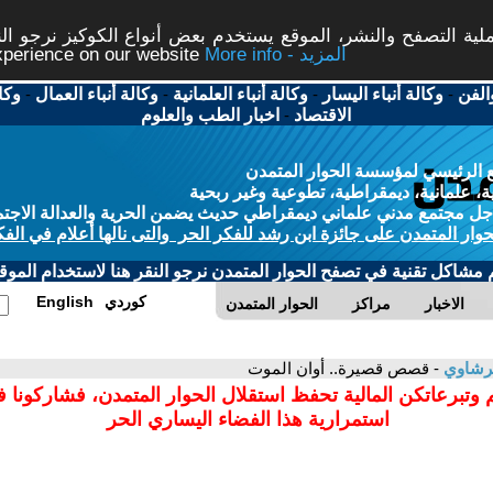
ة التصفح والنشر، الموقع يستخدم بعض أنواع الكوكيز نرجو النق
More info - المزيد
experience on our website
الفن
-
وكالة أنباء اليسار
-
وكالة أنباء العلمانية
-
وكالة أنباء العمال
-
وكا
الاقتصاد
-
اخبار الطب والعلوم
 الرئيسي لمؤسسة الحوار المتمدن
، علمانية، ديمقراطية، تطوعية وغير ربحية
ل مجتمع مدني علماني ديمقراطي حديث يضمن الحرية والعدالة الاجتم
حوار المتمدن على جائزة ابن رشد للفكر الحر والتى نالها أعلام في الفك
م مشاكل تقنية في تصفح الحوار المتمدن نرجو النقر هنا لاستخدام الموقع
كوردي
English
الاخبار
مراكز
الحوار المتمدن
رشاوي
- قصص قصيرة.. أوان الموت
 وتبرعاتكن المالية تحفظ استقلال الحوار المتمدن، فشاركونا 
استمرارية هذا الفضاء اليساري الحر