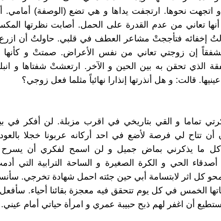
 اتجهت نحوها. ارتجفت يداها و هي تضع (الوصفة) أمامي. 
 أنها تعاني من عدم القدرة على الحمل. أصابت نظرتها المك
لتُ إخفائه فتأججتْ مشاعر العطف في قلبي. حاولتُ أن ازرع ا
مشفقاً إن زوجتي تعاني من نفس الأعراض. صمتتْ و كأنها 
قة الذي تحقن به بين الحين و الآخر. ارتعشتْ شفتاها و انب
يها. قالت: و هل أنذرتها إنذارا نهائياً مثلما فعل زوجي؟
رتي تماما و القي بتاريخي في اقرب مزبلة. لن أفكر في ب
أن تتاح لي فرصة لأضع في احد أركانه عربونا خجلا بالعودة
 ما يذكرني بماض جميل و لن اسمح لفكري أن يسرح 
أصدقاء الحي و الكرة الصغيرة و الساحة الترابية التي أدم
و كل اثر لابتسامة أبي حين جئته احمل شهادة تخرجي. سأنس
تها الخمس في كل يوم تتحقق فيه معجزة بقائنا أحياء. سأفعل 
ستطيع أن اغفر لهم ذبح حبيبة عمري و امرأة حياتي أمام عيني.