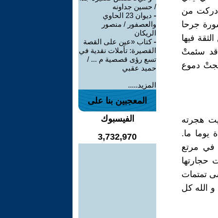
/ حسين جداونه
أدركت من
-
ديوان 23 الحاوي
سورة جرحا
والعصفور / منصور
الريكان
لثقة فيها
-
كتاب «عين على القصة
القصيرة: تأملات نقدية في
قد سئمتْ
تسع رؤى قصصية م ... /
لجتْ دموع
حميد عقبي
المزيد.....
المعجبين بنا على
الفيسبوك
يت هجرته
 يوما ما.
3,732,970
في مرتع
ت حجارتها
ى تمتمات
و الله كل