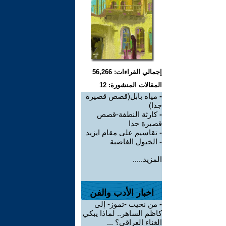
إجمالي القراءات: 56,266
المقالات المنشورة: 12
-
مياه بابل(قصص قصيرة
جدا)
-
كارثة النطفة-قصص
قصيرة جدا
-
تقاسيم على مقام ايزيد
-
الخيول الغاضبة
المزيد.....
اخبار الأدب والفن
-
من نحيب -تموز- إلى
كاظم الساهر.. لماذا يبكي
الغناء العراقي؟ ...