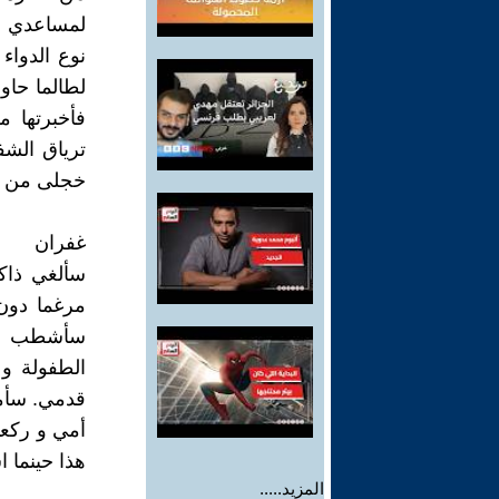
لمساعدي و
نوع الدواء
لطالما حاو
فأخبرتها 
ترياق الشف
خجلى من عين
غفران
سألغي ذاك
مرغما دون 
سأشطب كل
الطفولة و 
قدمي. سأمح
أمي و ركعا
هذا حينما ا
المزيد.....