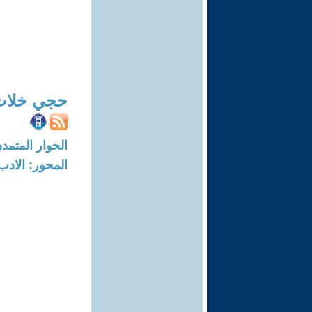
حجي خلات
الحوار المتمدن-العدد: 2579 - 9
المحور: الادب