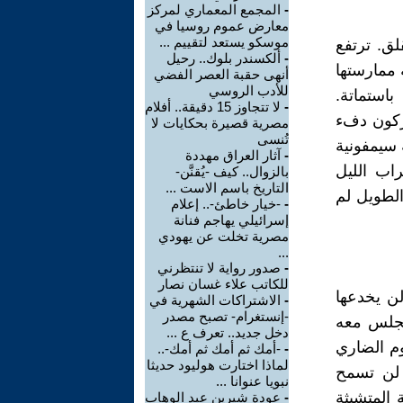
-
المجمع المعماري لمركز
معارض عموم روسيا في
موسكو يستعد لتقييم ...
لق. ترتفع
-
ألكسندر بلوك.. رحيل
 ممارستها
أنهى حقبة العصر الفضي
للأدب الروسي
استماتة.
-
لا تتجاوز 15 دقيقة.. أفلام
تركون دفء
مصرية قصيرة بحكايات لا
تُنسى
 سيمفونية
-
آثار العراق مهددة
اب الليل
بالزوال.. كيف -يُقنَّن-
التاريخ باسم الاست ...
الطويل لم
-
-خيار خاطئ-.. إعلام
إسرائيلي يهاجم فنانة
مصرية تخلت عن يهودي
...
-
صدور رواية لا تنتظرني
للكاتب علاء غسان نصار
لن يخدعها
-
الاشتراكات الشهرية في
-إنستغرام- تصبح مصدر
 تجلس معه
دخل جديد.. تعرف ع ...
وم الضاري
-
-أمك ثم أمك ثم أمك-..
لماذا اختارت هوليود حديثا
. لن تسمح
نبويا عنوانا ...
 المتشبثة
-
عودة شيرين عبد الوهاب