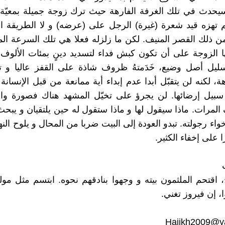
يحدث في تلك الغرفة الفارهة حيث ترك زوجة جميلة بمعيّة 
 تهزه قيد شعرة (غيرة) الرجل على (عرضه) و لا الطريقة ال
ن ذلك القصر المنيف. لكن ما زلزله فعلا هي تلك السرعة الم
 الزوجة على أن تكون كبش فداء لتسديد دينٍ بمئات الألوف
 سليل أصل وضيع، خَدَمتهُ ظروف شاذة على القفز عاليا و 
رهة، لكنه لن يتقبّل أبدا عدم إبداء أية ممانعة من قبل الإنسانة
بيل إرضائها. لن يجرؤ على تخيّل المشهد هناك فصورة وا
 المرات. ماذا سيقول لها و ماذا ستقول له حين يلتقيان و يب
واء رجولته. تبدو العودة إلى البيت ضربا من المحال و يلوح الن
ا على إخفاء الكثير.
 اقتحم الملثمون بيته و وجهوا بنادقهم نحوه. ابتسم مثل مول
ا، إن فيروز تغني.
Hajikh2009@y