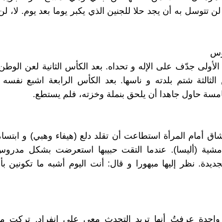
لن تتوسل به أن يجد حلا للجنين الذي يكبر يوما بعد يوم. لا، ل
وس
الأولى جدّف على الإله و تحداه. بعد الكأس الثانية لعن الوطن
الثالثة شتم بلدته و ناسها. بعد الكأس الرابعة اشبع نفسه س
مسة حاول جاهدا أن يلحق بنملة وخزته، فلم يستطع.
شاق أمام المرأة استطاعت أن تقلد دلع (هيفاء وهبي) و ابتسا
شية (أليسا). عندما التقت حبيبها استعرضت بشكل مدرو
لجديدة. نظر إليها مبهورا و قال: أنت اليوم أشبه ما تكونين ب
احدة عرفتُ أنها تريد التحدث معي على انفراد. تركت م