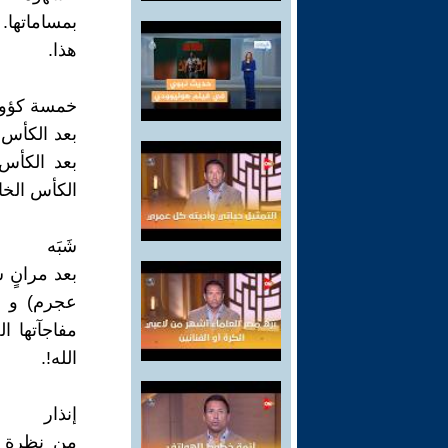
بمساماتها. 
هذا.
خمسة كؤ
بعد الكأس 
بعد الكأس 
الكأس الخا
شَبَه
بعد مرانٍ 
عجرم) و م
مفاجآتها ا
الله!.
إنذار
من نظرة و