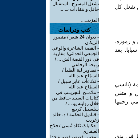
تشعل المسرح.. استقبال
ن تفعل كل
حافل وانتقادات ت ...
المزيد.....
كتب ودراسات
-
ديوان 24 شعر / منصور
 و رموزه.
الريكان
-
القصة الشاعرة والوعي
بابا. بعد
الجمعي الحداثي/ مقاربة
في دور القصة الش ... /
ربيحة الرفاعي
-
تصاوير لية الظمأ /
السمّاح عبد الله
-
ثلاثاءات عابر سبيل /
مة (نانسي
السمّاح عبد الله
-
ملامــح التجريــب في
س و متقن
كتابـات السيـد حـافظ من
أمي رحمها
خلال روايته يو ... /
سلسبيل كريبع
-
قناديل الحكمة / د. خالد
زغريت
-
حكاياتْ تَكاد تُنسى / فلاح
العيفاري
ا في يدي
-
وعي ـ قصص قصيرة جدا