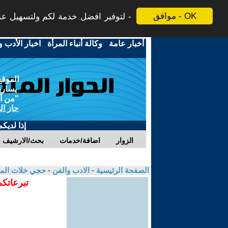
موافق - OK
لتوفير افضل خدمة لكم ولتسهيل عملي
أخبار عامة
-
وكالة أنباء المرأة
-
اخبار الأدب و
الموقع
يسارية
"من أج
حاز ال
إذا لديك
الزوار
اضافة/خدمات
بحث/الارشيف
الصفحة الرئيسية
-
الادب والفن
-
حجي خلات الم
تبرعاتكم