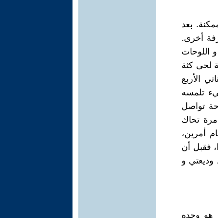
مكنة. بعد
فة أخرى.
و اللوحات
ة لحى كثة
تي الأربع
يء تلمسه
حة تواصل
مرة تحاك
ام أمرين،
، فقبل أن
 وديعتي و
 هو وحده