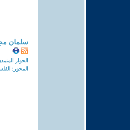
سلمان مج
الحوار المتمدن-العدد: 4646 - 14
المحور: الفلس