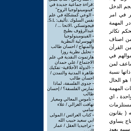
:قراءة جماعية جديدة في
حجم الدخل
"فينومينولوجيا الروح"
ر في امر
-
الوعي كمشكلة في علم
نفس السلوك .تأليف: S.L.
در المهمة
فيجوتسكي .الاتحا ... /
حكم تكاثر
عبدالرؤوف بطيخ
-
الفينومينولوجيا
من اصناف
الهوسرلية النظرية
والمنهاج / احسان طالب
من القرأن
-
تحليل نظرية روزا
ذين ينفقون اموالهم في
هارتموت النقدية في علم
الاجتماع / علي حمدان
يضاعف لمن
-
-الدولة الأخلاقية- تفكيك
اتها نسبة
ظاهرة المدنية والتمدن /
احسان طالب
 هو الحال
-
جدوى الفلسفة، لماذا
ات المهمة
نمارس الفلسفة؟ / إحسان
طالب
واحدة ، اي
-
ناموس المعالي ومعيار
المستلزمات
تهافت الغزالي / علاء
سامي
 ( بقانون
-
كتاب العرائس / المولى
ابي سعيد حبيب الله
تاج يساوي
-
تراجيديا العقل / عمار
سببه يعود
التميمي