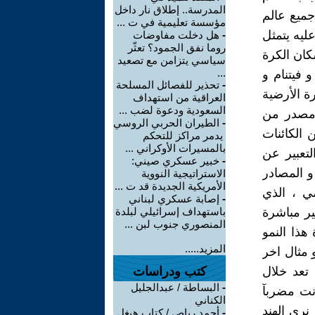
المدرسة.. إطلاق نار داخل
جميع عالم
مؤسسة تعليمية في ت ...
ليه يتمثل
-
هل دخلت مفاوضات
روما نفق الجمود؟ تعثّر
كان الكرة
سياسي يتزامن مع تصعيد
...
فيتنام و
-
تحذير للفصائل المسلحة
ة الأرضية
العراقية من استهداف
السعودية ودعوة لضب ...
ه مصدر من
-
الطيران الحربي الروسي
الكائنات
يدمر مراكز للتحكم
بالمسيرات الأوكراني ...
لتعبير عن
-
خبير عسكري صيني:
و المصادر
الاستراتيجية النووية
الأمريكية الجديدة قد ت ...
مي ، الذي
-
إصابة عسكري لبناني
ير مباشرة
باستهداف إسرائيلي لبلدة
المنصوري جنوب لبن ...
هذا النمو
المزيد.....
 مثال اخر
 تعد خلال
كتب ودراسات
-
البساطة / عبدالجليل
انت مضربآ
الكناني
نرى الهند
-
أحمد رباص / كتاب هيغل