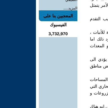
أمر يتمثل
المزيد.....
المعجبين بنا على
ب التقدم
الفيسبوك
للأنبات ،
3,732,970
 ذلك اما
 المعدات
يؤدي الى
بعض مناطق
 المساحات
صحاري التي
زروعات و
ى انه هناك