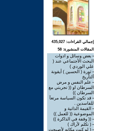
إجمالي القراءات: 435,027
المقالات المنشورة: 58
-
بعض وسائل و ادوات
البحث الأجتماعي عند (
علي الوردي )
-
ثورة ( الحسين ) أيقونة
ألتأريخ
-
علم النفس و مرض
السرطان او (( تجربتي مع
السرطان ))
-
قد تكون السياسة مرتعآ
للفاسدين .
-
القيمة الذاتية و
الموضوعية (( للعمل ))
-
(( وقفة في الذاكرة ))
-
( تكلم لأراك )
-
( لو كنت مكانه لأصبحت