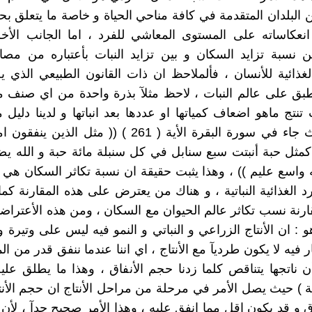
ن البلدان المتقدمة في كافة مناحي الحياة و خاصة ما يتعلق ب
انعكاساته على المستوى المعاشي للفرد ، اما الجانب الأخ
ين نسبة تزايد السكان و بين تزايد النبات بأعتباره من مصا
غذائية للأنسان ، فألملاحظ ان ذات القانون الطبيعي الذي ي
طبق على عالم النبات ، لاحظ مثلآ بذرة واحدة من اي صنف 
 تنتج ماهو اضعاف كمياتها او عددها بعد انباتها و لدينا دليل 
الكريم حيث جاء في سورة البقرة الأية ( 261 ) (( مثل ال
كمثل حبة أنبتت سبع سنابل في كل سنبلة مائة حبة و الله 
ه واسع عليم )) ، وهذا يثبت حقيقة ان نسبة تكاثر السكان هي ذ
رد الغذائية النباتية ، و هناك من يعترض على هذه المقارنة كما
قارنة نسب تكاثر عالم الحيوان مع السكان ، ومن هذه الأعتراض
و : ان الأنتاج الزراعي و النباتي و النمو فيه ليس على وتيرة 
ر فيه لا يكون طرديآ مع الأنتاج ، اي اننا عندما ننفق قدر من 
أن ناتجها يتناقص كلما زدنا حجم الأنفاق ، وهذا ما يطلق عليه
ة ) حيث يصل الأمر في مرحلة من مراحل الأنتاج ان حجم الأن
ق و قد يكون اقل مما انفق عليه ، وهذا الأمر صحيح جدآ ، لأن 