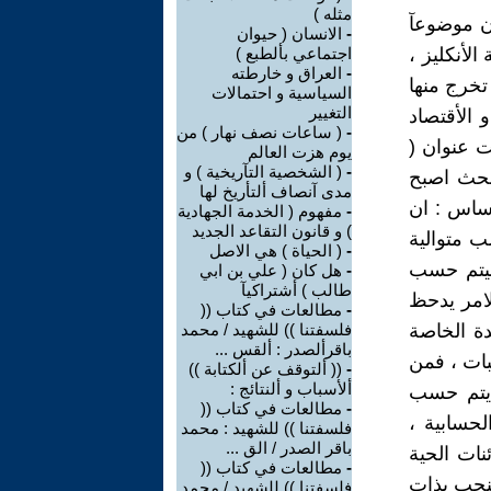
مثله )
ان موضوعآ
-
الانسان ( حيوان
لأنكليز ،
اجتماعي بألطبع )
-
العراق و خارطته
 تخرج منها
السياسية و احتمالات
التغيير
آ للتأريخ و الأقتصاد
-
( ساعات نصف نهار ) من
 عنوان (
يوم هزت العالم
-
( الشخصية التآريخية ) و
بحث اصبح
مدى آنصاف ألتأريخ لها
ساس : ان
-
مفهوم ( الخدمة الجهادية
) و قانون التقاعد الجديد
ب متوالية
-
( الحياة ) هي الاصل
ا تزايد الغذاء فيتم حسب
-
هل كان ( علي بن ابي
طالب ) أشتراكيآ
ـ ... ) الا ان واقع الامر يدحظ
-
مطالعات في كتاب ((
دة الخاصة
فلسفتنا )) للشهيد / محمد
باقرألصدر : ألقس ...
بات ، فمن
-
(( ألتوقف عن ألكتابة ))
ألأسباب و ألنتائج :
ه يتم حسب
-
مطالعات في كتاب ((
لحسابية ،
فلسفتنا )) للشهيد : محمد
باقر الصدر / الق ...
نات الحية
-
مطالعات في كتاب ((
ينجب بذات
فلسفتنا )) للشهيد / محمد