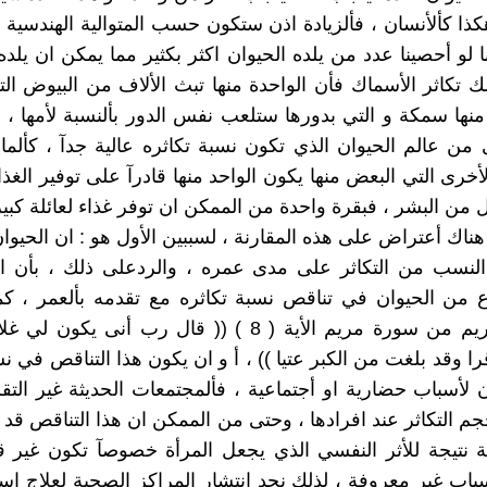
ذا كألأنسان ، فألزيادة اذن ستكون حسب المتوالية الهندسية ، 
 لو أحصينا عدد من يلده الحيوان اكثر بكثير مما يمكن ان يلده 
ك تكاثر الأسماك فأن الواحدة منها تبث الألاف من البيوض ا
نها سمكة و التي بدورها ستلعب نفس الدور بألنسبة لأمها ، 
 من عالم الحيوان الذي تكون نسبة تكاثره عالية جدآ ، كألماع
خرى التي البعض منها يكون الواحد منها قادرآ على توفير الغذا
 من البشر ، فبقرة واحدة من الممكن ان توفر غذاء لعائلة كبير
ناك أعتراض على هذه المقارنة ، لسببين الأول هو : ان الحيوان
لنسب من التكاثر على مدى عمره ، والردعلى ذلك ، بأن ال
 من الحيوان في تناقص نسبة تكاثره مع تقدمه بألعمر ، كم
القرأن الكريم من سورة مريم الأية ( 8 ) (( قال رب أنى يك
ا وقد بلغت من الكبر عتيا )) ، أ و ان يكون هذا التناقص في نس
 لأسباب حضارية او أجتماعية ، فألمجتمعات الحديثة غير التقلي
م التكاثر عند افرادها ، وحتى من الممكن ان هذا التناقص قد 
ة نتيجة للأثر النفسي الذي يجعل المرأة خصوصآ تكون غير 
سباب غير معروفة ، لذلك نجد انتشار المراكز الصحية لعلاج اس