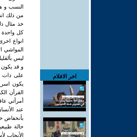
النسب و هك
من ذلك اننا
خذ مثال ذل
كل واحدة م
انواع اخرى
المواشي الأ
ليس بألقليل
و قد يكون ه
على ذات ا
اخر الافلام
يكون اسرع
أمرأتي عاقر
عند الأنسان
بأنخفاض حج
حالة طبيعي
الأنجاب لأ