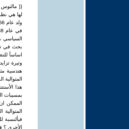
(( مالتوس 
لها هي نظر
السياسي ، 
بحث في تزا
اساسآ للن
وتيرة تزاي
هذا الأستنت
بمسببات الت
الممكن ان 
المتوالية 
فبألنسبة ل
الأخرى ؟ ف