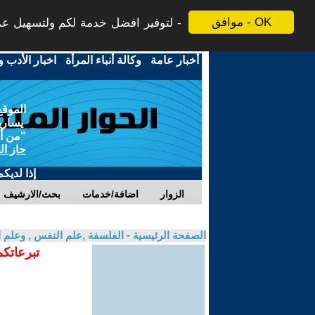
موافق - OK
لتوفير افضل خدمة لكم ولتسهيل عملي
أخبار عامة
-
وكالة أنباء المرأة
-
اخبار الأدب و
الموقع
يسارية
"من أج
حاز ال
إذا لديك
الزوار
اضافة/خدمات
بحث/الارشيف
الصفحة الرئيسية
-
الفلسفة ,علم النفس , وعلم ا
تبرعاتكم