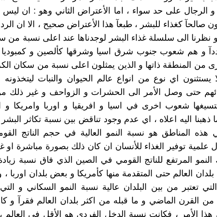
 و الرجال على حد سواء ، اما الأعتراض الثاني وهو : ان ليس 
ن صالحآ كغذاء للبشر ، طبعآ هذا الأعتراض صحيح ، الا ان الردع
فلو نظرنا الى سلسلة غذاء البشر لوجدناها عند اعلى نسبة من س
دآ و هم شعوب جنوب شرق اسيا وشرقها كألصين و كمبوديا و 
من المنطقة ذاتها و الذين يمثلون اعلى نسبة من سكان الكر
 يستثنون اي نوع من انواع عالم الحيوان والنبات ليتخذون
ئهم حتى وصل الأمر الى الحشرات و الزواحف و غير ذلك من 
تسيغها شعوب اخرى في اسيا و افريقيا و اوربا وامريكا و ا
ذهبنا اليه اعلاه ، اي عدم وجود تناقض بين نسبة تكاثر البشر 
ي هذه المناطق هو نسبة النمو العالية في حجم الناتج القو
 علمية توفير الغذاء للأنسان ان كان ذلك بصورة مباشرة او غ
 النمو المرتفع للناتج القومي في الصين الذي فاق نسبة زيادة 
دان العالم حتى المتقدمة منها كأمريكا و بعض بلدان اوربا ، و
التي تعتبر من بين البلدان عالية نسبة النمو السكاني و التي
 من القرن الماضي و ما قبله من اكثر بلدان العالم فقرآ و ك
 هذا الأمر ، فكانت نسبة الدخل الفردي هو الأقل في العالم ، 