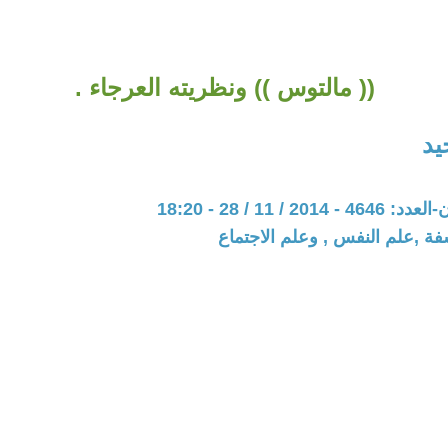
(( مالتوس )) ونظريته العرجاء .
يد
20 / 11 / 28 - 18:20
فة ,علم النفس , وعلم الاجتماع