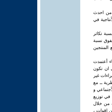
ر من احدث
أنتاجية في
سبة تكاثر
فوق نسبة
 المنتجين
ء أعتمدت
 ان تكون
راءات غير
رية ــ مع
أجتماعي و
 في توزيع
 من خلال
ن اقوات ،