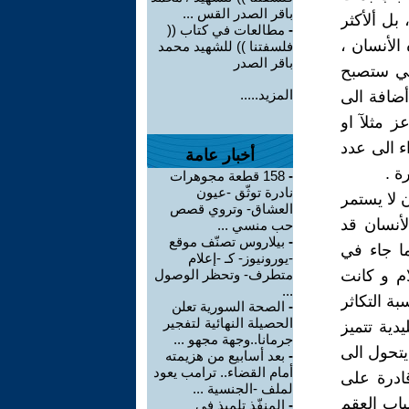
باقر الصدر القس ...
بل ألأكثر
-
مطالعات في كتاب ((
الأنسان ،
فلسفتنا )) للشهيد محمد
باقر الصدر
لتي ستصبح
المزيد.....
أضافة الى
ز مثلآ او
ء الى عدد
أخبار عامة
ة .
-
158 قطعة مجوهرات
نادرة توثّق -عيون
 لا يستمر
العشاق- وتروي قصص
أنسان قد
حب منسي ...
-
بيلاروس تصنّف موقع
ا جاء في
-يورونيوز- كـ -إعلام
ون لي غلام و كانت
متطرف- وتحظر الوصول
...
بة التكاثر
-
الصحة السورية تعلن
الحصيلة النهائية لتفجير
دية تتميز
جرمانا..وجهة مجهو ...
يتحول الى
-
بعد أسابيع من هزيمته
أمام القضاء.. ترامب يعود
قادرة على
لملف -الجنسية ...
باب العقم
-
المنفّذ تلميذ في