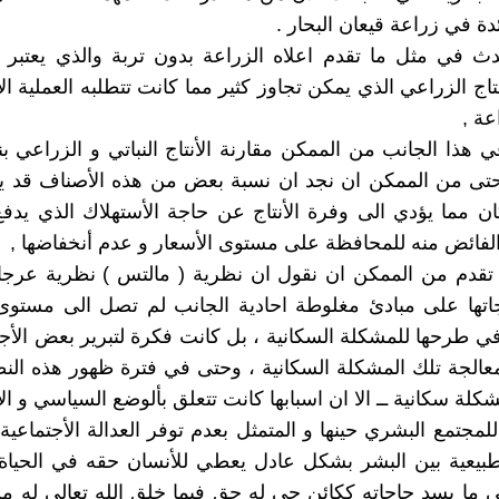
ة في زراعة قيعان البحار .
حدث في مثل ما تقدم اعلاه الزراعة بدون تربة والذي يعتب
تاج الزراعي الذي يمكن تجاوز كثير مما كانت تتطلبه العملية ال
عة ,
 هذا الجانب من الممكن مقارنة الأنتاج النباتي و الزراعي بن
حتى من الممكن ان نجد ان نسبة بعض من هذه الأصناف قد ي
ان مما يؤدي الى وفرة الأنتاج عن حاجة الأستهلاك الذي يدفع
الفائض منه للمحافظة على مستوى الأسعار و عدم أنخفاضها ,
تقدم من الممكن ان نقول ان نظرية ( مالتس ) نظرية عرجا
جاتها على مبادئ مغلوطة احادية الجانب لم تصل الى مستوى
 طرحها للمشكلة السكانية ، بل كانت فكرة لتبرير بعض الأج
لمعالجة تلك المشكلة السكانية ، وحتى في فترة ظهور هذه النظ
كلة سكانية ــ الا ان اسبابها كانت تتعلق بألوضع السياسي و ال
لمجتمع البشري حينها و المتمثل بعدم توفر العدالة الأجتماعية
طبيعية بين البشر بشكل عادل يعطي للأنسان حقه في الحياة
ما يسد حاجاته ككائن حي له حق فيما خلق الله تعالى له م