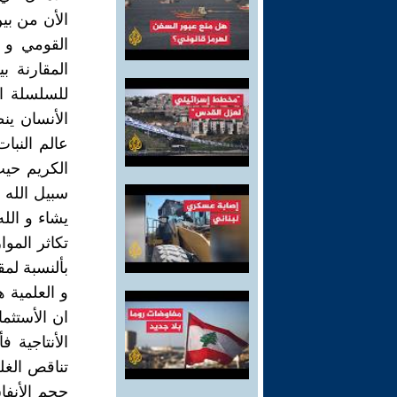
الأن من بي
القومي و 
المقارنة ب
للسلسلة ال
الأنسان ين
عالم النبات
سبيل الله 
يشاء و الل
تكاثر الموا
بألنسبة لم
و العلمية ه
ان الأستثما
الأنتاجية ف
تناقص الغل
حجم الأنفا