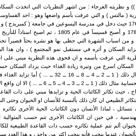
)) و نظريته العرجاء : من اشهر النظريات التي اتخذت السك
ية ( مالتس ) و التي عرفت بأسم واضعها وهو : احد القساوسة ا
ولد عام 1766 حيث دخل في مدرسة اليسوعين في جامعة ( كمبريدج ) و
في عام 1788 و أصبح قسيسآ في عام 1805 ، ثم اصبح استاذ
و من اسباب الشهرة التي حظى بها هو نشره بحثآ قصيرآ تحت
يد السكان و أثره في مستقبل نمو المجتمع ) ، وان هذا ال
ظرية التي عرفت بأسمه و ان فحوى هذه النظرية مبني على ا
د السكان اسرع من وتيرة زيادة الغذاء حيث يزداد السكان حس
هندسية مثال ذلك ( 1 ــ 2 ــ 4 ــ 8 ــ 16 ــ 32 ــ ... ) أم
المتوالية الحسابية مثال ذلك ( 1 ــ 2 ــ 3 ــ 4 ــ 5 ــ 6 ـ
اج ، حيث تكاثر الكائنات الحية و تزايدها مبني على ذات القاع
كاثر الطبيعي ان كان ذلك بألنسبة للأنسان او الحيوان وحتى الن
نتسائل ، لماذا الأنسان دون الكائنات الحية الأخرى تكاثر
الهندسية ، في حين ان الكائنات الأخرى تتم حسب المتوالية ا
لحيوان ألم تتم عملية تكاثره حسب ذات القاعدة الطبيعية للكائ
ألحيوان عندما ينجب فأنه ينجب اكثر من واحد ، و هذا العدد س