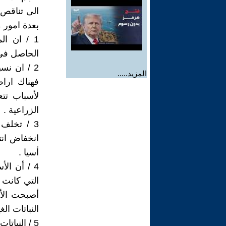
الى تناقص 
بعدة امور من
1 / ان ا
الحاصل في 
2 / ان نس
المزيد.....
فهناك ارا
لأسباب تتع
الزراعية .
3 / تخلف
انخفاض انت
أسيا .
4 / أن ال
التي كانت ت
أصبحت الأ
النباتات ال
5 / النبات