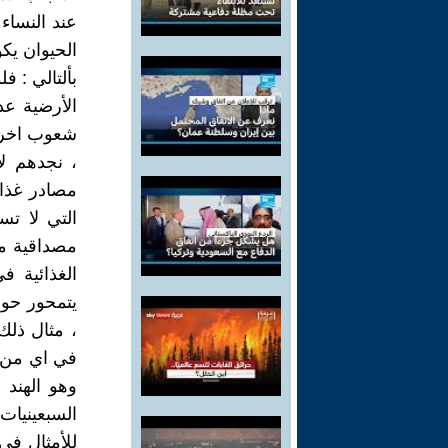
عند النساء
الحيوان يكو
بألتالي : 
الأرضية عد
شعوب اخرى 
، نجدهم لا
مصادر غذا
التي لا تس
مصداقية ما 
الغذائية ف
يتمحور حول
، مثال ذلك
في اي من بل
وهو الهند 
السبعينيات
للأمثال في