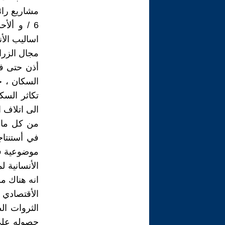
مشاريع رائد
6 / و ألأ
اساليب الأن
مجال الزرا
أذن حتى في
السكان ، 
تكاثر السك
الى اتلاف 
من كل ما 
في أستنتا
موضوعية في
الأنسانية 
انه هناك مش
الأقتصادي ل
الثروات ال
حصوله على 