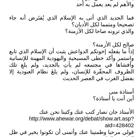
والأهم لم يعد يعمل به أحد
فما الجديد الذي أتى به الإسلام الذي يُفتَرض أنه جاء
تصحيحا ومتمما لكل الأديان؟
والذي ترونه صاحا لكل الأزمنة؟
صالح لكل الأزمنة؟
إذاً ما يفعله إخوتكم الدواعش يثبت أن الإسلام الذي تابع
واستمر وأكد خطى المسيحية واليهودية المهينة للإنسانية
وأفشاها في مجتمعه لم يأتِ بالجديد، ولم يلغِ تلك
الظروف المحقّرة للإنسان، ولم يلغَ نظام العبودية إلا
بفضل الغرب في العصر الحديث
أستاذة منى
أين أنت يا أستاذة؟
الأستاذ جان نصار كتب عنك وكتبنا نحن عنك
http://www.ahewar.org/debat/show.art.asp?
aid=428402
قولي مرحبا وطمنينا عنك وأتمنى أن تكونوا بخير في ظل