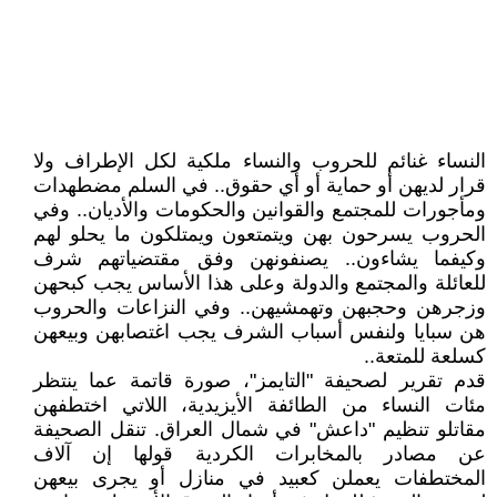
النساء غنائم للحروب والنساء ملكية لكل الإطراف ولا
قرار لديهن أو حماية أو أي حقوق.. في السلم مضطهدات
ومأجورات للمجتمع والقوانين والحكومات والأديان.. وفي
الحروب يسرحون بهن ويتمتعون ويمتلكون ما يحلو لهم
وكيفما يشاءون.. يصنفونهن وفق مقتضياتهم شرف
للعائلة والمجتمع والدولة وعلى هذا الأساس يجب كبحهن
وزجرهن وحجبهن وتهمشيهن.. وفي النزاعات والحروب
هن سبايا ولنفس أسباب الشرف يجب اغتصابهن وبيعهن
كسلعة للمتعة..
قدم تقرير لصحيفة "التايمز"، صورة قاتمة عما ينتظر
مئات النساء من الطائفة الأيزيدية، اللاتي اختطفهن
مقاتلو تنظيم "داعش" في شمال العراق. تنقل الصحيفة
عن مصادر بالمخابرات الكردية قولها إن آلاف
المختطفات يعملن كعبيد في منازل أو يجرى بيعهن