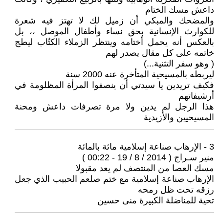
داعش مسك الختام
والمضحك والمبكي أن زميل لك لا تهتز فيه شعرة
للكوارث الإنسانية بحق نساء وأطفال الموصل ،، بل
بالعكس أنه يحمل أختامه وينتظر الزملاء الكتٌاب ليطج
خاتمه على كل مقال يصدر لهم
( وهو سفر التثنية...)
ليربطه بالمسيحية المتأخرة عنه 2000 سنة
فكيف تريدين يا سيدتي أن ينصفوا المرأة المظلومة في
أرشيفاتهم
هذا الرجل لم يدين ولا مرة تصرفات داعش ومحنة
المسيحيين والأزيدية
3 - الإرهاب صناعة إسلامية مائة بالمائة
منير سـراج ( 2014 / 8 / 19 - 00:22 )
مسك العصا من المنتصف لم يعد مقبولا
الإرهاب صناعة إسلامية مع ختم صلعم الحبيب الذي جعل
رزقه تحت ظل رمحه
تحية للمناضلة الكبيرة منى حسين