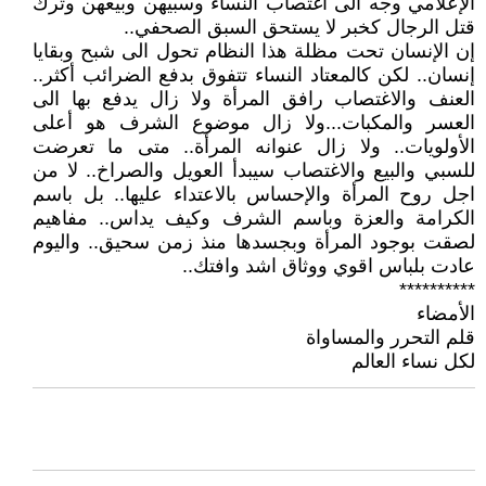
الإعلامي وجه الى اغتصاب النساء وسبيهن وبيعهن وترك
قتل الرجال كخبر لا يستحق السبق الصحفي..
إن الإنسان تحت مظلة هذا النظام تحول الى شبح وبقايا
إنسان.. لكن كالمعتاد النساء تتفوق بدفع الضرائب أكثر..
العنف والاغتصاب رافق المرأة ولا زال يدفع بها الى
العسر والمكبات...ولا زال موضوع الشرف هو أعلى
الأولويات.. ولا زال عنوانه المرأة.. متى ما تعرضت
للسبي والبيع والاغتصاب سيبدأ العويل والصراخ.. لا من
اجل روح المرأة والإحساس بالاعتداء عليها.. بل باسم
الكرامة والعزة وباسم الشرف وكيف يداس.. مفاهيم
لصقت بوجود المرأة وبجسدها منذ زمن سحيق.. واليوم
عادت بلباس اقوي ووثاق اشد وافتك..
**********
الأمضاء
قلم التحرر والمساواة
لكل نساء العالم