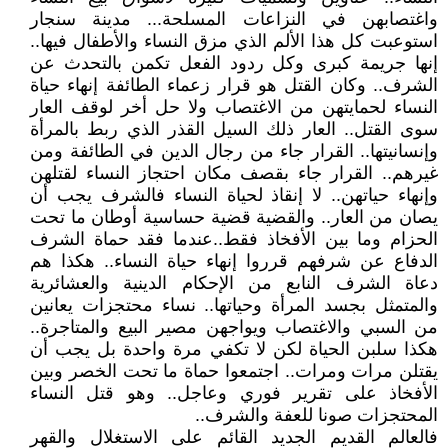
واغتصابهن في النزاعات المسلحة... مدينة سنجار
استوعبت كل هذا الألم الذي مزق النساء والأطفال فيها..
إنها جريمة كبرى وكل ردود الفعل تكمن بالتحدث عن
الشرف.. وكان القتل هو قرار زعماء الطائفة إنهاء حياة
النساء لحمايتهن من الاغتصاب ولا حل أخر لوقف العار
سوى القتل.. العار ذلك السيل القذر الذي ربط بالمرأة
وإنسانيتها.. القرار جاء من رجال الدين في الطائفة ومن
غيرهم.. القرار جاء بقصف مكان احتجاز النساء لقتلهن
وإنهاء حياتهن.. لا إنقاذ لحياة النساء فالشرف يجب أن
يصان من العار.. والقضية قضية حساسية أوطان ما تحت
الحزام وما بين الأفخاذ فقط..عندما فقد حماة الشرف
الدفاع عن شرفهم قرروا إنهاء حياة النساء.. هكذا هم
دعاة الشرف النابع من الإحكام الدينية والعشائرية
والمتمثل بجسد المرأة وحياتها.. نساء محتجزات يعانين
من السبي والاغتصاب ويواجهن مصير البيع والمتاجرة..
هكذا سلبن الحياة لكن لا تكفي مرة واحدة بل يجب أن
يقتلن مرات ومرات.. اجتمعوا حماة ما تحت الخصر وبين
الأفخاذ على تقرير فوري وعاجل.. وهو قتل النساء
المحتجزات صونا للعفة والشرف..
فالعالم القديم الجديد القائم على الاستغلال والقهر