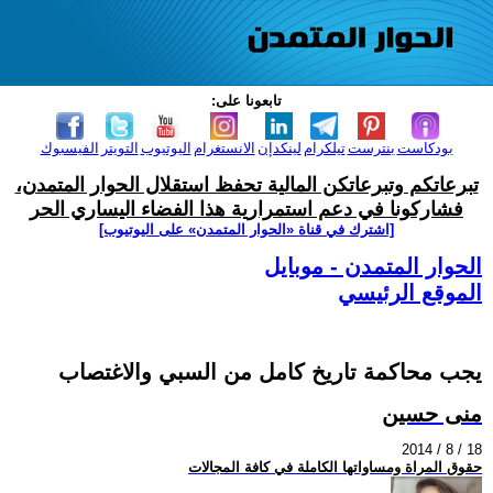
تابعونا على:
بودكاست
بنترست
تيلكرام
لينكدإن
الانستغرام
اليوتيوب
التويتر
الفيسبوك
تبرعاتكم وتبرعاتكن المالية تحفظ استقلال الحوار المتمدن،
فشاركونا في دعم استمرارية هذا الفضاء اليساري الحر
[اشترك في قناة ‫«الحوار المتمدن» على اليوتيوب]
الحوار المتمدن - موبايل
الموقع الرئيسي
يجب محاكمة تاريخ كامل من السبي والاغتصاب
منى حسين
2014 / 8 / 18
حقوق المراة ومساواتها الكاملة في كافة المجالات