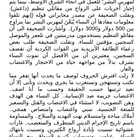
لمهربي البشر؛ للعمل في أنحاء الشرق الأوسط، بينما يتم
إجبار أخريات على الزواج من مقاتلي تنظيم (داعش).
ونقلت الصحيفة عن مصدر مخابراتي قوله (إنهم تلقوا
معلومات مفادها أن النساء يُبَعْنَ لمهربي البشر بما يتراوح
بين 500 دولار و3000 دولار).. وأشارت الصحيفة الى أن
مقاتلو التنظيم يستخدمون مدرستين في تلعفر والموصل
كسجنين مؤقتين للنساء. ونقلت الصحيفة طلب بعض
زعماء الطائفة الأيزيدية من القوات الكردية أن تقصف
السجنين، معتبرين أن من الأفضل أن تموت النساء
بشرف بدلاً من مواجهة حياة من الاحتجاز والاغتصاب
والعار.
لا زلت افترش الحروف لوصف ما يحدث أنها تفغر مما
تكتب وتستهجن وتستغرب ما يجري ويحدث وتأبى إلا أن
تعيد ترتيبها حسب الحقيقة وحسب ما أنا اصف..
الاغتصاب جريمة ضد الإنسانية.. كل النساء هن الهدف
وهن التصويب، لا استثناء في الاغتصاب والقتل والتسعير
للمتعة الجنسية. سبي واغتصاب وامتصاص همجي..
أملاك مباحة واستسلام تهت التهديد والسلاح.. والمساومة
باسم تاريخ الإجرام الديني المتطرف والمتعصب.. غارات
عشوائية تسببت بإبادة أرواح الكثيرين وتسببت بانتهاك
النساء.. عناوين وتسميات كثيرة لأسواق بيع النساء