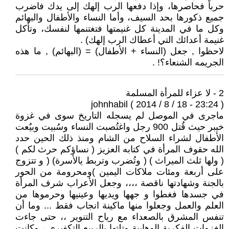
حرباً فحاصرها، وإذا دفعها الرب إلهك إلى يدك فاضرب
جميع ذكورها بحد السيف، وأما النساء والأطفال والبهائم
وكل ما في المدينة كل غنيمتها فتغتنمها لنفسك، وتأكل
غنيمة أعدائك التي أعطاك الرب إلهك) .
لاحظوا , جعل (النساء + الأطفال) = (البهائم) , ما هذه
الجريمه الشنعاء؟! .
2 - لا عزاء للمرأة المسلمة
johnhabil ( 2014 / 8 / 18 - 23:24 )
ماجرى في الموصل لم يسجله التاريخ سوى في غزوة
خيبر حيث قُتل 900 رجل واغتُصبت النساء وسُبيت وبيٌعت
الأطفال لشراء السلاح من الشام ومنذ ذلك الحين حدد
الله حقوف المرأة في كتابه العزيز ( نساؤكم حرث لكم )
( ولها ثلث الميراث ) ( وتُضرب وتربط يالأسرة) ( و تتزوج
على أربعة ومئات ملاكات اليمين )ومحرومة من الحور
بالجنة وشهادتها ناقصة ،،،، وجعل الأعراب شرف المرأة
في جسدها فغطوا و جهها ويديها وعينيها وحرموها من
العلم والعمل وجعلوا منها ماكينة انجاب فقط ... وما أن
تنفس المشرق بالصعداء مع رياح التنوير ،، حتى جاءت
الغزوات الفكرية الوهابية وتلتها بالربيع التكفيري ، وكانت