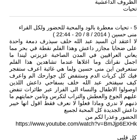
الظروف الداعشية
تحيات
5 - تحيات معطرة بالود والمحبة للحضور ولكل القراء
منى حسين ( 2014 / 8 / 20 - 22:44 )
لا اعتقد ان السيد عبد الله خلف سيذرف دمعة واحدة
على ضحايا مجازر داعش وهذا الفلم نقطة في بحر مما
يعاني العراقيين في المدن الصاخبة عزيزتي ليندا ما
اجمل نقراتك وما اغلاها عندما تشاهدين هذا الفلم
ستعرفين اين منى حسين ولما هي غائبة اعرف ستفجر
فيك كل كريات الدم وستنفض كل جوارحك الم واعرف
كيف سيفتخر عبد الله خلف بسفاحي داعش اللذين
اوصولوا الاطفال والنساء الى الفرار عبر طائرات تنفض
عليهم الجوع والعطش والتراب لتكرس وتامن حمايتهم ما
ذنبهم لا ندري وماذا فعلوا لا نعرف فقط اقول انها خيبر
داعش الجديدة كل المحبة لجميع
الحضور وعذرا لكم من
https://www.youtube.com/watch?v=BmJjp6EXHk
كل قلبي