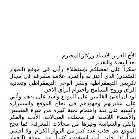
الأخ العزيز الأستاذ رزكار المحترم
بعد التحية والتقدير
شكراً على تفضلكم بإستطلاع رأيي في موقع (الحوار
المتمدن) الذي أعتز به وأعتبره علامة مشرقة في مجال
تكريس الديمقراطية ونشر الوعي الديمقراطي وتعددية
الرأي وروح التسامح واحترام الرأي الآخر.
أود أن أهنئ القائمين على الموقع وأشد على يدهم وأثني
على مثابرتهم وجهودهم في نجاح الموقع واستمراره
وكسبه على ثقة واهتمام نخبة كبيرة من خيرة المثقفين
والأسماء اللامعة في مختلف المجالات: الأدب والفكر
والفن والسياسة وغيرها من مجالات المعرفة. كما نجح
الموقع في جذب عدد كبير من الزوار الكرام. ولا أفشي
سراً إذا قلت أني استفدت كثيراً من موقع (الحوار