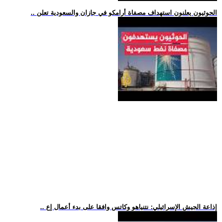
.. الحوثيون يعلنون استهداف مصفاة أرامكو في جازان والسعودية تعلن
.. إذاعة الجيش الإسرائيلي: نتنياهو وكاتس وافقا على بدء أعمال إع