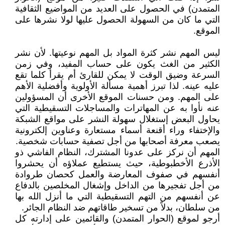
المتمدن) في الحصول على العديد من المواضيع الثقافية
التي ما كان من السهولة الحصول عليها لولا نشرها على
الموقع.
ليس المهم نشر كثرة المواد بل المهم نوعيتها. لأن نشر
الكثير من الغث يكون على حساب المفيد، وفي زمن
السرعة وضيق الوقت لا يمكن للقارئ أم يقرأ كلما تقع
عليه عينه. لذا تبرز أهمية مسألة الأولوية وأفضلية الأهم
على المهم. ومن حسنات الموقع الأخرى أن المسؤولين
عنه نأوا به عن المهاترات والمساجلات التسقيطية التي
يحاول البعض إستغلال سهولة النشر على مواقع الشبكة
والإختفاء وراء أقنعة أسماء مستعارة وعناوين إلكترونية
يصعب معرفة أصحابها من أجل تصفية حسابات شخصية.
المهم أن نركز على عدونا المشترك، النظام الفاشي ذو
الأذرع الأخطبوطية، حيث يستطيع عملاؤه أن يحشروا
أنفسهم في صفوف المعارضة والعمل كحصان طروادة
من أجل تفجيرها من الداخل وإشغال المخلصين بالدفاع
عن أنفسهم من التهم التسقيطية التي ما أنزل الله بها
من سلطان، بدلاً من تسخير طاقاتهم ضد النظام الجائر.
أرجو لموقع (الحوار المتمدن) والقائمين على إدارته كل