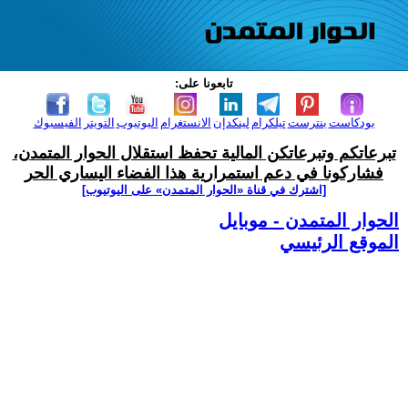
تابعونا على:
بودكاست
بنترست
تيلكرام
لينكدإن
الانستغرام
اليوتيوب
التويتر
الفيسبوك
تبرعاتكم وتبرعاتكن المالية تحفظ استقلال الحوار المتمدن،
فشاركونا في دعم استمرارية هذا الفضاء اليساري الحر
[اشترك في قناة ‫«الحوار المتمدن» على اليوتيوب]
الحوار المتمدن - موبايل
الموقع الرئيسي