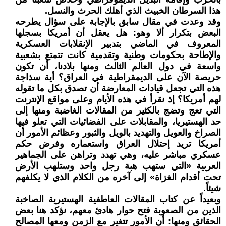
هذا السرطان الخبيث الذي أهلك الحرث والنسل.
وقد وعدت في مقال سابق بالإجابة على سؤال يطرحه
البعض بتكرار ألا وهو: هل يعقل أن أمريكا بسجلها
المعروف في الماضي بتدبير الإنقلابات العسكرية
والإطاحة بحكومات وطنية وتقدمية كانت تتمتع بشعبية
واسعة في دول العالم الثالث ومنها بلادنا، أن تكون
حريصة الآن على الديمقراطية في العراق؟ أية سذاجة
هذه التي تجعل قيادات المعارضة أن تصدق بكل ما تقوله
لهم أمريكا؟ إذ نقرأ في هذه الأيام وعلى مواقع الإنترنت
التي تعج وتضج بالكثير من المقالات الغاضبة ومنها إلى
حد الهستيريا، والمقابلات على الفضائيات التي تعلو فيها
الصراخ والعويل والتهديد بالويل والثبور وعظائم الأمور أن
أمريكا تريد إحتلال العراق واستعماره وفرض حكم
عسكري مباشر عليه، وهي تهدد وتراهن على الجماهير
العربية «التي ستهب هبة رجل واحد وستلهب الأرض
تحت أقدام الغزاة» إلى آخره من الكلام الذي لا يكلفهم
شيئاً.
وبعيداً عن كتاب المقالات العاطفية الهستيرية الصاخبة
الذين من الصعوبة فتح حوار هادئ معهم، نؤكد هنا بعض
الحقائق ومنها: أن الأمور تتغير مع الزمن ومعها المصالح