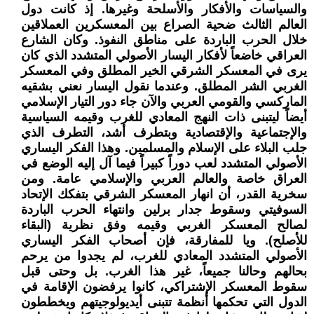
والسياسات والأفكار والأسلحة وغيرها. إذ كانت دول
العالم الثالث ضحية الصراع بين المعسكرين العملاقين
خلال الحرب الباردة على مناطق النفوذ. وكان الشارع
العراقي خاضعاً لأفكار اليسار الأصولي المتشدد الذي كان
يرى في المعسكر الشرقي الخير المطلق وفي المعسكر
الغربي الشر المطلق. وعندما نقول اليسار نعني بشقيه
الماركسي والقومي العربي والآن جاء دور التيار الإسلامي
أيضاً ليتبنى ذات النهج المعادي للغرب وقيمه السياسية
والإجتماعية والإقتصادية وبتطرف أشد، التطرف الذي
جلب البلاء على الإسلام والمسلمين. وهذا الفكر اليساري
الأصولي المتشدد لعب دوراً كبيراً فيما آل إليه الوضع في
العراق خاصة والعالم العربي والإسلامي عامة. ومن
سخرية القدر، أن انهار المعسكر الشرقي بتفكك الإتحاد
السوفيتي وسقوط جدار برلين وانتهاء الحرب الباردة
لصالح المعسكر الغربي وقيمه وفق نظرية (البقاء
للأصلح). ويا للمفارقة، فإن أصحاب الفكر اليساري
الأصولي المتشدد المعادي للغرب، لم يجدوا من يرحم
بحالهم وحالنا جميعاً، غير هذا الغرب. بل وحتى قبل
سقوط المعسكر الإشتراكي، كانوا يرفضون الإقامة في
الدول التي تحكمها أنظمة تتبنى أيديولوجيتهم ويخططون