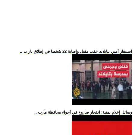
.. استنفار أمني بتايلاند عقب مقتل وإصابة 22 شخصا في إطلاق نار ب
.. وسائل إعلام يمنية: انفجار صاروخ في أجواء محافظة مأرب