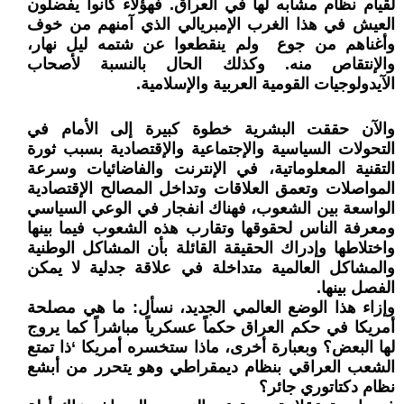
لقيام نظام مشابه لها في العراق. فهؤلاء كانوا يفضلون
العيش في هذا الغرب الإمبريالي الذي آمنهم من خوف
وأغناهم من جوع ولم ينقطعوا عن شتمه ليل نهار،
والإنتقاص منه. وكذلك الحال بالنسبة لأصحاب
الآيدولوجيات القومية العربية والإسلامية.
والآن حققت البشرية خطوة كبيرة إلى الأمام في
التحولات السياسية والإجتماعية والإقتصادية بسبب ثورة
التقنية المعلوماتية، في الإنترنت والفاضائيات وسرعة
المواصلات وتعمق العلاقات وتداخل المصالح الإقتصادية
الواسعة بين الشعوب، فهناك انفجار في الوعي السياسي
ومعرفة الناس لحقوقها وتقارب هذه الشعوب فيما بينها
واختلاطها وإدراك الحقيقة القائلة بأن المشاكل الوطنية
والمشاكل العالمية متداخلة في علاقة جدلية لا يمكن
الفصل بينها.
وإزاء هذا الوضع العالمي الجديد، نسأل: ما هي مصلحة
أمريكا في حكم العراق حكماً عسكرياً مباشراً كما يروج
لها البعض؟ وبعبارة أخرى، ماذا ستخسره أمريكا ‘ذا تمتع
الشعب العراقي بنظام ديمقراطي وهو يتحرر من أبشع
نظام دكتاتوري جائر؟