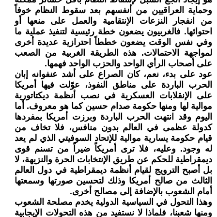
وحماية العراقيين من أنفسهم بعد سقوط النظام خوفاً
من انفجار النزعات الإنتقامية والعمل على منعها أو
احتوائها. فالغربيون يضعون خطة رئيسية لتنفيذ عملية ما
وفي نفس الوقت يضعون خططاً احترازية عديدة أخرى
لمواجهة الاحتمالات. هذه الطريقة الغربية من الصعب
على أصحاب الرأي الواحد والحزب الواحد فهمها.
عود على بدء، نعم، كان الصراع على أشد عنفوانه إبان
الحرب الباردة على مناطق النفوذ، عوّلت فيها أمريكا
على الإنقلابات العسكرية في نصب أنظمة ديكتاتورية
موالية لها ومنها حكومة صدام حسين كما هو معروف. أما
اليوم وقد انتهت الحرب الباردة وبرزت أمريكا بمفردها
كدولة عظمى في العالم بدون منافس، فلا تخاف من
قيام حكومة يسارية موالية للإتحاد السوفيتي الذي لم يعد
له وجود. وعليه، فلا ترى أمريكاً ضيراً من تسنم قوى
ديمقراطية للحكم عن طريق الإنتخابات الحرة والنزيهة، لا
بل أصبح الترويج لقيام أنظمة ديمقراطية في دول العالم
الثالث من صالح أمريكا وذلك لتحسين صورتها وسمعتها
أمام الشعوب بالإضافة إلى مصالح أخرى.
وهذا التحول في السياسية الدولية يخدم مصلحة الشعوب
ومنها شعبنا، فلماذا لا نستفيد من هذه التحولات الإيجابية