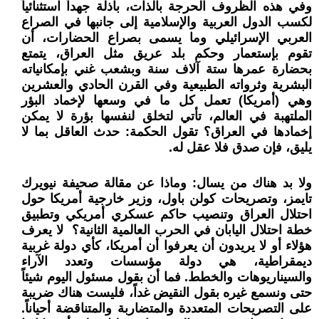
وفي هذه الظروف الحرجة بالذات، باذلة جهداً استثنائياً
لكسب الدول العربية والإسلامية إلى جانبها في الصراع
العربي الإسرائيلي وما يسمى بصراع الحضارات، أن
تقوم بإستعمار وحكم بلد عريق مثل العراق، يتمتع
بحضارة عمرها ستة آلاف سنة وبشعب غني بإمكانياته
البشرية وثرواته الطبيعية وفي القرن الحادي والعشرين
وهي (أمريكا) تعمل كل ما في وسعها لإخماد البؤر
الملتهبة في العالم، تأتي لتخلق لنفسها بؤرة لا يمكن
إخمادها في العراق؟ تقول الحكمة: حدث العاقل بما لا
يليق، فإن صدق فلا عقل له.
ولا بد هناك من يسال: وماذا عن مقالة صحيفة نيويرك
تايمز، وتصريحات كولن باول، وزير خارجية أمريكا حول
احتلال العراق وتنصيب حاكم عسكري أمريكي وتطبيق
خطة احتلال اليابان في الحرب العالمية الثانية؟ لا يعرف
هؤلاء أو لا يريدون أن يعرفوا أن أمريكا، كأي دولة غربية
ديمقراطية، هي دولة مؤسسات وتعدد الآراء
والسيناريوهات والخطط. فما أن بقول مسئول اليوم شيئاً
حتى ونسمع غيره بقول النقيض غداً، فليست هناك ضريبة
على التصريحات المتعددة والمتضاربة والمتناقضة أحياناً.