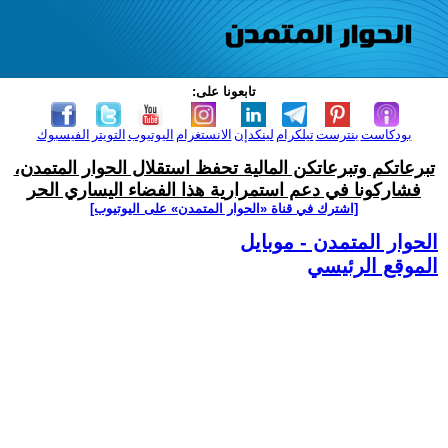
تابعونا على:
بودكاست
بنترست
تيلكرام
لينكدإن
الانستغرام
اليوتيوب
التويتر
الفيسبوك
تبرعاتكم وتبرعاتكن المالية تحفظ استقلال الحوار المتمدن،
فشاركونا في دعم استمرارية هذا الفضاء اليساري الحر
[اشترك في قناة ‫«الحوار المتمدن» على اليوتيوب]
الحوار المتمدن - موبايل
الموقع الرئيسي