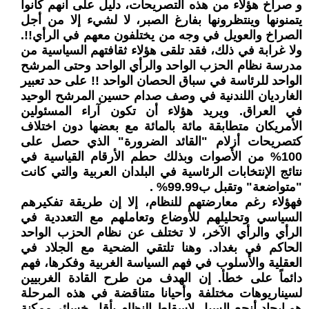
و صراخ هؤلاء من هذه التصريحات، دليل على أنهم كانوا
يتمنونها وينتظرونها بفارغ الصبر، لا لشيء إلا من أجل
الصراخ والعويل في وجه من يختلفون معهم في الرأي!!.
ولا غرابة في ذلك، فقد تلقى هؤلاء ثقافتهم السياسية من
مدرسة نظام الحزب الواحد والرأي الواحد وحتى المرشح
الواحد للرئاسة في سباق الحصان الواحد !! على حد تعبير
الغارديان اللندنية في وصف صدام حسين المرشح الوحيد
في العراق. ويريد هؤلاء أن تكون آراء المسئولين
الأمريكان متطابقة مائة بالمائة مع بعضها دون اختلاف
كتصريحات أزلام "القائد الضرورة" الذي حصل على
100% من الأصوات وبذلك حطم الأرقام القياسية في
نتائج الإنتخابات الرئاسية في البلدان العربية والتي كانت
"متواضعة" وتقبل ب99.99% .
فهؤلاء رغم معارضتهم للنظام، إلا إن طريقة تفكيرهم
السياسي وتحليلهم للأوضاع وتعاملهم مع التعددية في
الرأي والرأي الآخر، لا تختلف عن نظام الحزب الواحد
الحاكم في بغداد. وهنا تلتقي الضحية مع الجلاد في
العقلية والأسلوب في فهم السياسة الغربية وفكرها، فهم
دائماً على خطأ. إن الهدف من طرح القادة الغربيين
لسيناريوهات مختلفة وأحيانا متناقضة في هذه المرحلة
هو إيجاد أنجع السبل لإسقاط النظام بأقل خسائر ممكنة