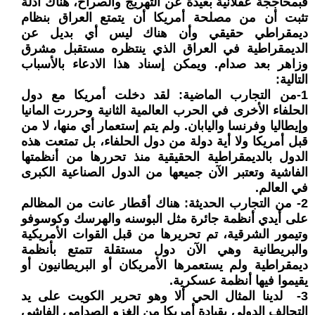
فبمحاججة عقلانية بعيدة عن التهريج والصراخ، هناك أدلة
تثبت أن من مصلحة أمريكا أن يتمتع العراق بنظام
ديمقراطي حقيقي وأن هناك ليس أي بديل عن
الديمقراطية في العراق الذي ينتظره مستقبل مشرق
وزاهر بعد صدام. ويمكن إسناد هذا الادعاء بالأسباب
التالية:
1-من التجارب الماضية: لقد دخلت أمريكا مع دول
الحلفاء الأخرى في الحرب العالمية الثانية وحررت المانيا
وإيطاليا وفرنسا واليابان. ولم يتم إستعمار أي منها، لا من
قبل أمريكا ولا أية دولة من دول الحلفاء، بل تمتعت هذه
الدول بالديمقراطية الحقيقية منذ تحررها من أنظمتها
الفاشية وتعتبر الآن جميعها من الدول الصناعية الكبرى
في العالم.
2- من التجارب الحديثة: هناك أقطار عانت من المظالم
على أيدي أنظمة جائرة مثل البوسنه والهرسك وكوسوفو
وتيمور الشرقية، تم تحريرها من قبل القوات الأمريكية
والبريطانية وهي الآن دول مستقلة تتمتع بأنظمة
ديمقراطية ولم يستعمرها الأمريكان أو البريطانيون أو
يقيموا فيها أنظمة عسكرية.
3- لدينا المثال الحي ألا وهو تحرير الكويت على يد
التحالف الدولي بقيادة أمريكا من الغزو الصدامي الفاشي