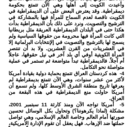
وأعيدت الكويت إلى أهلها وهي الآن تتمتع بحكومة
ديمقراطية. وقد يعترض البعض على أن الديمقراطية في
الكويت ناقصة لعدم السماح للمرأة فيها بالمشاركة في
الترشيح والتصويت. ونرد على ذلك بأن الديمقراطية بدأت
هكذا حتى في البلدان الديمقراطية العريقة مثل بريطانيا
التي كانت المرأة فيها محرومة من حقوقها السياسية ولم
يسمح لها بالترشيح والتصويت في إلإنتخابات البرلمانية إلا
في العشرينات من القرن العشرين. ولا بد أن تنتصر
المرأة الكويتية أوفي أي بلد آخر في نيل حقوقها، عاجلاً
أم آجلاً. فالديمقراطية تبدأ متواضعة ثم تستمر في عملية
متواصلة نحو التكامل.
4- هذه كردستان العراق تتمتع بحماية دولية بقيادة أمريكا
لأكثر من عشر سنوات، وهي الآن تتمتع بديمقراطية لم
يعرفها تاريخ منطقة الشرق الأوسط كلها، ولم نسمع أن
أمريكا حاولت منع الديمقراطية في هذه البقعة من
العراق.
5- أمريكا تواجه الآن ومنذ كارثة 11 سبتمبر 2001،
مشكلة (لماذا يكرهوننا؟) وتحاول بكل الوسائل تحسين
صورتها أمام العالم وخاصة العالم الإسلامي، وهي تواصل
حملتها ضد الإرهاب. فهل يعقل أن تقوم الإدارة الأمريكية،