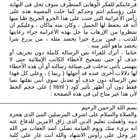
فرعايتكم للفكر الوهابى المتطرف سوف تحل فى النهاية
على رؤسكم انتم وحدكم كما حلت المصيبة هذه على
رأس الأعرابية التى حنت على هذا الجرو الجريح ظنا منها
أنه قد يحفظ لها الجميل ، وكان منه ماكان ، وعليكم ان
ننتظروا من الإرهاب ما حل بهذه الأعرابية جراء رعايتها
للذئب ، فمن يزرع خيرا يحصد مثله ، من يزرع شرا
يحصد ماهو أشر منه .
ختاما ، أترك للقراء نص الرسالة كاملة دون تحريف أو
حذف أو حتى تصحيح لأخطاء الكاتب الإملائية حتى لا
يتهمنى بأننى تدخلت فى صياغة رسالته أو أن هذه الأخطاء
لها دلالات أخرى عنده قد أجهلها ( ربما ) ، وعلى كل فهذا
نص الرسالة دون حذف أو تعديل سوى أننى نقلتها نصا
فقط دون أن أظهر تأثير كود ( html ) على حجم الخط
لأن هذا غير متاح لى فى هذه الصفحة :
____________________________________________
بسم الله الرحمن الرحيم
والصلاة والسلام على اشرف المرسلين النبى الذى هجرة
دينه واهملت تعليم الدين الذى زاق الامرين للدفاع عنه
انه برىء منك ويوم القيامة تصلى اشد العقاب من الله
عز وجل على رأوس الاشهاد والله انت عار على كلية