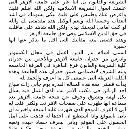
الشريعة والقانون بل انتا عار على جامعة الازهر التى
علمتك اصول الشريعة الاسلاميه ولكن الله اظلم قلبك
واعرض عنك وطمس على قلبك ليكى يسومك فى اشد
العذاب وحسبنا الله ونعم الوكيل هذه مقدمتى لك والله
لو كنت امامى لذبحتك بيدى ولكن الله شاهد على ماقلت
فى حق الدين الاسلامى وفى حق جامعة الازهر
وهذه قصتى معه مقالتك التى اقل ما يذكر عنها انها
حقيرة
اسمى اسلام بدر الدين اعمل فى مجال الكمبيوتر
وادرس بين جدران جامعة الازهر وبالأخص بين جدران
كلية الشريعة والقانون فرع القاهرة فى الفرقة الخامسه
وليه الشرف لأنضمامى ضمن جدران هذه الجامعة وهذه
الكليه العريقة التى علمتنى كل ما اعرف والحمد لله
بدأت قصتى معه هذه المقاله القذره يوم جأنى زات صباح
احد الزبائن فى مكتب الانتر نت الذى اعمل فيه يسأل
بكل لهفه وتشوق وخوف عن نتيجة جامعة الازهر بعد
سماعه انها ظهرت على صفحات الانتر نت ولكنى قلت له
انى لا اعرف الموقع الذى ظهرت عليه النتيجه واخبرته ان
يأتى بالموقع واذا استطيع ان اجدها له فذهب على امل
الحصول على الموقع ويأتى ليعرف حصاد جهده وتعبه
ونتابنى الخوف والرغبه فى معرفة نتيجتى فكرة قليلا