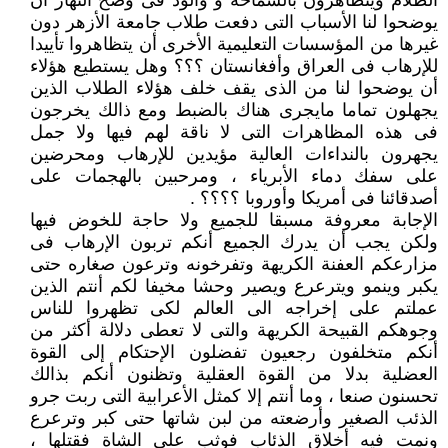
الظلام ويتظاهرون بالسماحة و والود فى وضح النهار أن
يوضحوا لنا الأسباب التى دفعت طلاب جامعة الأزهر دون
غيرها من المؤسسات التعليمية الأخرى أن يتظاهروا تأييدا
للإرهاب فى العراق وأفغانستان ؟؟؟ وهل يستطيع هؤلاء
أن يوضحوا لنا من الذى يقف خلف هؤلاء الطلاب الذين
يجهلون تماما مايجرى هناك بالضبط ومع ذالك يخرجون
فى هذه المظاهرات التى لا ناقة لهم فيها ولا جمل
يجهرون بالنداءات العالية مؤيدين للإرهاب ومحرضين
على سفك دماء الأبرياء ، ومرحبين بالهجمات على
أصدقائنا فى أمريكا وأوروبا ؟؟؟؟ .
الإجابة معروفة مسبقا للجميع ولا حاجة للخوض فيها
ولكن يجب أن يدرك الجميع أنكم تربون الإرهاب فى
مزارعكم العفنة الكريهة وتفرخونه وترعون صغاره حتى
يكبر وينمو ويترعرع ويصير وحشا مخيفا لكم أنتم الذين
عملتم على إخراجه الى العالم لكى تظهروا للناس
وجوهكم القبيحة الكريهة والتى لا تعطى دلالة أكثر من
أنكم متخلفون رجعيون تفضلون الإحتكام إلى القوة
العضلية بدلا من القوة العقلية وتظنون أنكم بذالك
تحسنون صنعا ، وما أنتم إلا كمثل الأعرابية التى ربت جرو
الذئب الصغير وأرضعته من لبن شاتها حتى كبر وترعرع
ونمت فيه أخلاق الذئاب فوثب على الشاة فقتلها ،