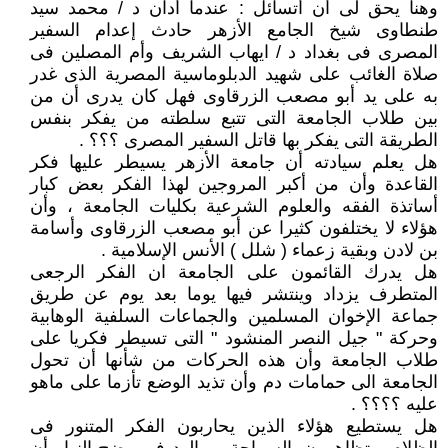
وهنا يحق لى أن أتسائل : عندما أدان د / محمد سيد
طنطاوى شيخ الجامع الأزهر حادث إعدام السفير
المصرى فى بغداد د / ايهاب الشريف وأم المصلين فى
صلاة الغائب على شهيد الدبلوماسية المصرية الذى غدر
به على يد أبو مصعب الزرقاوى فهل كان يدرى أن من
بين طلاب الجامعة التى تتبع سلطته من يفكر بنفس
الطريقة التى يفكر بها قاتل السفير المصرى ؟؟؟ .
هل يعلم سيادته أن جامعة الأزهر يسيطر عليها فكر
القاعدة وأن من أكبر المروجين لهذا الفكر بعض كبار
أساتذة الفقه والعلوم الشرعية بكليات الجامعة ، وأن
هؤلاء لا يختلفون كثيرا عن أبو مصعب الزرقاوى وأسامة
بن لادن وبقية زعماء ( شلل ) الأنس الإسلامية .
هل يدرك القائمون على الجامعة ان الفكر الرجعى
المتطرف يزداد وينتشر فيها يوما بعد يوم عن طريق
جماعة الإخوان المسلمين والجماعات السلفية الوهابية
وحركة " جيل النصر المنشود " التى تسيطر فكريا على
طلاب الجامعة وأن هذه الحركات من شأنها أن تحول
الجامعة الى حمامات دم وأن تذيد الوضع تأزما على ماهو
عليه ؟؟؟؟ .
هل يستطيع هؤلاء الذين يحاربون الفكر المتنور فى