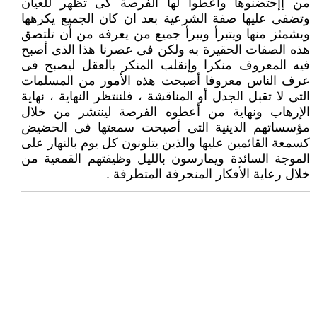
من إإحتضنوها وأعطوا لها الفرصة كى تظهر للعيان
وتضفى عليها صفة الشرعية بعد ان كان الجميع يكرهها
ويشمئز منها ويتبرأ ويبرأ جميع من يعرفه من أن تلتصق
هذه الصفات الحقيرة به ولكن فى عصرنا هذا الذى أصبح
فيه المعروف منكرا وإنقلب المنكر بالعقل ليصبح فى
عرف الناس معروفا أصبحت هذه الأمور من المسلمات
التى لا تقبل الجدل أو المناقشة ، فلننتظر النهاية ، نهاية
الإرهاب ونهاية من أعطوه الفرصة لينتشر من خلال
مؤسساتهم الدينية التى أصبحت سمعتها فى الحضيض
كسمعة القائمين عليها والذين يتلونون كل يوم بالنهار على
الموجة السائدة ويمارسون بالليل وظيفتهم القمعية من
خلال رعاية الأفكار المنحرفة المتطرفة .