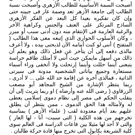
أصبحت السمة الأساسية للطالب الأزهرى وأصبحت نسبة
الطالب إلى جامعة الأزهر تعد وصمة عار فى جبينه حتى
وإن كان تفكيره بعيدا كل البعد عن الفكر الأزهرى
الساذج المرتكز على العنف والجنس وكراهية الآخر
والرغبة العارمة فى الإنتقام منه دون أدنى سبب أو مبرر
، وكان الأسلوب الحوارى الذى إتبعه معى هذا الطالب (
المتفتح ) أننى لو كنت أمامه الآن لذبحنى بيده ، ولا أعرف
مالذى دفعه إلى أن يتأخر عن فعل ذالك وهو يعلم أن
ذالك من أسهل مايمكن حيث أننى لا أمتلك طاقم حراسة
يتبعنى أينما حللت وأينما إرتحلت ولا أتخفى وراء أسماء
مستعارة وجميع بياناتى الشخصية مدونة فى سيرتى
الذاتية ، فمالذى أخره عن إقامة حد الله على ... لا أدرى ،
ربما ينتظر الإشارة من الشيخ المجاهد أبو مصعب
الزرقاوى ( رضى الله عنه وأرضاه ) او ربما يتريث إلى أن
ينقلب الحكم فى مصر إلى نظام دموى إسلامى يعطى
له ولأمثاله هذا الحق الدموى ، ممن ينتظر أن يطلق
عليهم بعد أيام معدودة لقب ( علماء الأزهر ) بمناسبة
تخرجهم من هذه الكلية ( التى سببت- أنا - لها العار )
والتى لا أجد لها مثيلا بين قاعات الدراسة فى العالم سوى
كلية الشريعة بكابول التى تخرج منها قادة حركة طالبان .