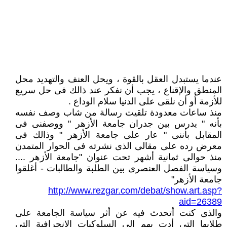
عندما يستبدل العقل بالقوة ، ويحل العنف والتهديد محل
المنطق والإقناع ، يجب أن نفكر عند ذالك فى حل سريع
للأزمة أو أن نلقى على الدنيا سلام الوداع .
منذ ساعات معدودة تلقيت رسالة من شاب وصف نفسه
بأنه " يدرس بين جدران جامعة الأزهر " ووصفنى فى
المقابل بأننى " عار على جامعة الأزهر " وذالك فى
معرض رده على مقالى الذى نشرته فى الحوار المتمدن
منذ حوالى ثمانية أشهر تحت عنوان "جامعة الأزهر ....
وسياسة الفصل العنصرى بين الطلبة والطالبات - أغلقوا
جامعة الأزهر"
http://www.rezgar.com/debat/show.art.asp?
aid=26389
والذى كنت أتحدث فيه عن أثر سياسة الجامعة على
طلابها التى أدت بهم إلى السلوكيات الإنحرافية التى