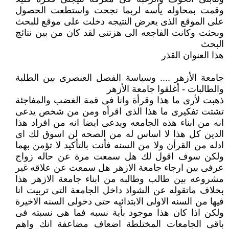
وقمت بمحاوله يأسه لربما نجحت واستطعت الحصول
على الموقع الذى يعرض النتيجه دخلت على موقع للبحث
وبحثت وكانت الفاجعه الى هزتنى لقد كان من بين نتائج
البحث
هذا العنوان القذر
جامعة الأزهر .... وسياسة الفصل العنصرى بين الطلبة
والطالبات - أغلقوا جامعة الأزهر
ذهبت لأرى ما هذا وقرأة وانا فى قمة الغضب والمفاجئة
تشتت تفكيرى ما هذا الذى اقرأه ومن من شخص يدعى
انه من ابناء هذه الجامعه ويدعى ايضا انه من افراد هذا
الدين كل هذا لا اساس له من الصحه لن اسوق لك اى
ادله من القرأن ولا من السنه فأنت بالتأكيد لا تؤمن بهما
ولكن سوف اقول لك هل سمعت مرة عن حاله زواج
عرفى بين ارجاء جامعة الازهر هل سمعت عن علاقه غير
مشروعه بين طالب وطالبه من ابناء جامعة الازهر هذا
بخلاف ماتقوله عن الشواذ داخل الجامعة التى تربيت انا
فيها من السنه الاولى الابتدائيه حتى دخولى السنه الاخيرة
ولكن اذا كان هذا موجود بأية نسبه فما هى نسبته فى
باقى الجامعات المختلطة اضعاف مضاعفة انك واهم