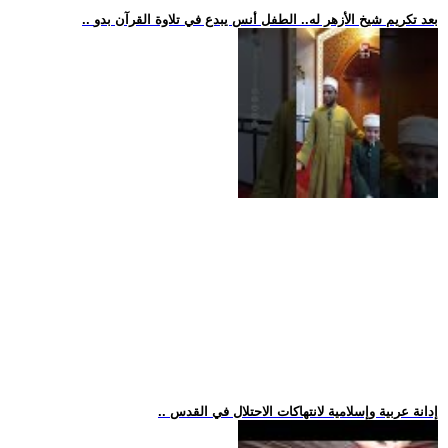
.. بعد تكريم شيخ الأزهر له.. الطفل أنس يبدع في تلاوة القرآن بدو
.. إدانة عربية وإسلامية لانتهاكات الاحتلال في القدس