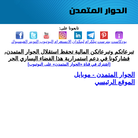
تابعونا على:
بودكاست
بنترست
تيلكرام
لينكدإن
الانستغرام
اليوتيوب
التويتر
الفيسبوك
تبرعاتكم وتبرعاتكن المالية تحفظ استقلال الحوار المتمدن،
فشاركونا في دعم استمرارية هذا الفضاء اليساري الحر
[اشترك في قناة ‫«الحوار المتمدن» على اليوتيوب]
الحوار المتمدن - موبايل
الموقع الرئيسي