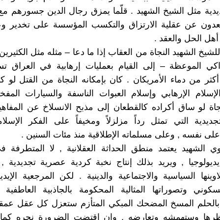
يدية مثل الشيخ الشهيد . قلّما يمزق رجال الدين جسورهم مع
بتعدون عن عقلية الارتزاق والتكسب المؤسسة على تخدير وع
ل الحل والعقد .
لشيخ الشهيد النجاة من العقاب إذا ما دعا – مثله مثل الكثيري
كي الموعظة – إلى القيام بعمليات إرهابية في العراق تست
كثر من دماء الأمريكان . كان بإمكانه النجاة من القتل لو
لإسلام الإرهابي وإسلام العبوات الناسفة والسيارات المف
نجاة لو ساق أكراده كالقطعان إلى مذبح الانسلاخ عن المفاهي
جديدية التي تمثل رداً مزلزلاً ومخيفاً على الفكر الإسلا
لى نفسه , وعلى مسلماته الإطلاقية منذ مئات السنين .
ي الشهيد يعتمد منطق الحداثة العقلانية , لا المتطرفة ف
يديولوجيا , ويريد بذلك إنتاج نخبة كردية عصرية تجديدية , 
وينها السياسية والاجتماعية والدينية . لكن المرجعية الإيديو
كوني وتصوراتها المثالية المحكومة بالجاذبية العاطفية ا
بالحلم المسخ المضحك المبكي المتأزم ستعزل كل عقل عم
رها وستهمشه وتعارضه , وإن اقتضت الضرورة نحره كم