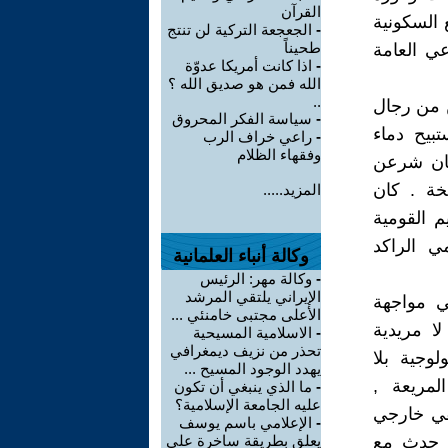
القرآن
 السكونية
-
الجعجعة التركية لن تنتج
طحيناً
ي العامة
-
اذا كانت أمريكا عدوّة
الله فمن هو صديق الله ؟
..
ن من رجال
-
سياسة الفكر المحروق
بيح دماء
-
راعي خراف الرب
وفقهاء الظلام
 كان شرعن
خخة . كان
المزيد.....
م القومية
مي الراكد
وكالة أنباء العلمانية
-
وكالة مهر: الرئيس
الإيراني يلتقي المرشد
ي مواجهة
الأعلى مجتبى خامنئي ...
لا مريدية
-
الاسلامية المسيحية
تحذر من نزيف ديمغرافي
لوجية بلا
يهدد الوجود المسيح ...
لمريعة ,
-
ما الذي ينبغي أن تكون
عليه الجامعة الإسلامية؟
قي خارجي
-
الإعلامي باسم يوسف
ا حدث مع
يعلق بطريقة ساخرة على