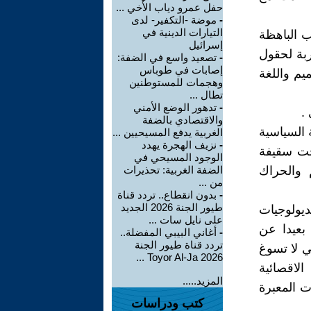
حفل عمرو دياب الأخي ...
-
موضة -التكفير- لدى
التيارات الدينية في
ب الباهظة
إسرائيل
ربة لحقول
-
تصعيد واسع في الضفة:
إصابات في طوباس
يم واللغة
وهجمات للمستوطنين
تطال ...
-
تدهور الوضع الأمني
.
والاقتصادي بالضفة
 السياسية
الغربية يدفع المسيحيين ...
-
نزيف الهجرة يهدد
تحت سقيفة
الوجود المسيحي في
 والحراك
الضفة الغربية: تحذيرات
من ...
-
بدون انقطاع.. تردد قناة
طيور الجنة 2026 الجديد
يولوجيات
على نايل سات ...
 بعيدا عن
-
أغاني البيبي المفضلة..
تردد قناة طيور الجنة
تي لا تسوغ
2026 Toyor Al-Ja ...
لاقصائية
المزيد.....
ت المعبرة
كتب ودراسات