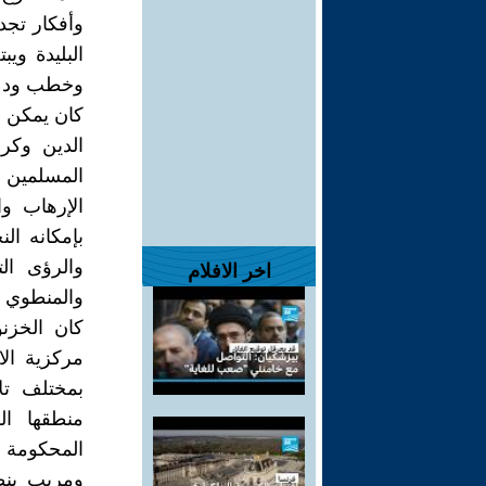
وأفكار تجد
البليدة وي
وخطب ود أه
كان يمكن ل
الدين وكرا
المسلمين أ
الإرهاب وا
بإمكانه ال
والرؤى الت
اخر الافلام
والمنطوي ع
كان الخزنو
مركزية الا
بمختلف تلا
منطقها الس
المحكومة 
ومريب بنظ