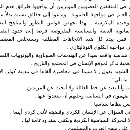
في المثقفين العضويين التنويريين أن يواجهوا طرائق هدم البن
 العلم في مواجهة العلموية . ويدعوا إلى حقائق نسبية بدلاً ع
وحيدة المكرسة . لهذا تجهض قوانين التطور والمناهج التج
يمانوية الدينية والسياسية المفروضة فرضا إلى حدود اليق
 فمن يبدد كل هذه الاتجاهات المطلقة ويستخلص المضمر
مواجهة الكلوي التوتاليتاري .
هندسة واقعه بعيدا عن الهندسات الطوباوية واليوتوبيات اللفظي
همية تذكر لموقع الإنسان في المجتمع والتاريخ .
الشهيد يقول , لا سيما في محاضرة ألقاها في مدينة كولن الأل
ا يفهمون في السياسة وعليهم أن يبتعدوا عنها .
يس نظاما سياسيا .
ي السؤال عن الإنسان الكردي وقضيته لأنني كردي أيضا .
 للحركة السياسية الكردية ولكنني سند ودعامة لها .
ش على منهج العرب والمسلمين .