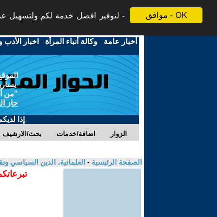
موافق - OK
لتوفير افضل خدمة لكم ولتسهيل عملي
أخبار عامة
-
وكالة أنباء المرأة
-
اخبار الأدب و
الموقع
يسارية
"من أج
حاز ال
إذا لديك
الزوار
اضافة/خدمات
بحث/الارشيف
الصفحة الرئيسية
-
العلمانية، الدين السياسي ونق
تبرعاتكم