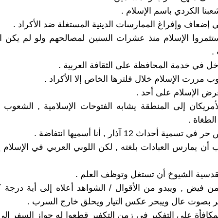
بنا الكردي باسم الإسلام .
 إضعاف وإفراغ الممارسات الدينية المستغلة ضد الأكراد .
تثمروا الإسلام منذ عشرات السنين لمصالحهم ولو لم يكن ال
.
دخل في خدمة المحافظة على الثقافة العربية .
ب مررت الإسلام خلال فلترها الخاص إلا الأكراد .
فرض الإسلام على أحد .
أمريكان إلى المنطقة يشابه الفتوحات الإسلامية , الشعوب
لطغاة .
ية أحداث 12 آذار , أنا أسميها انتفاضة .
أن يمارس العبادات بلغته , لكن اللوبي العربي في الإسلام
لقدسية الشيوخ أن تستغل وتوظف العلم .
 فيض , ويبدو من الأقوال / الشواهد أعلاه إلى أية درجة 
ر بصوت عال ويبحر عكس التيار ويحلق خارج السرب .
مكافأة على التفكير في زمن التكفير قطعوا له جواز السفر إلى