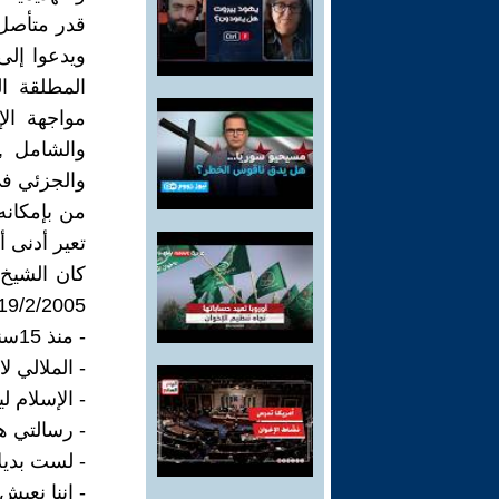
قدر متأصل 
ويدعوا إلى
المطلقة ال
مواجهة الإ
والشامل ,
والجزئي في 
من بإمكانه 
تعير أدنى أ
كان الشيخ 
19/2/2005 ما يلي :
- منذ 15سنة وأنا بعيد عن خط العائلة ولا أبحث عن المريدين .
- الملالي ل
- الإسلام ل
- رسالتي ه
- لست بديلا
- إننا نعي