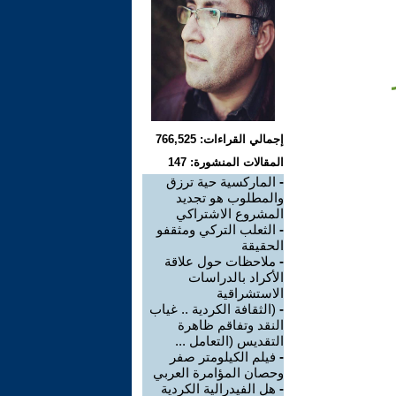
إجمالي القراءات: 766,525
المقالات المنشورة: 147
-
الماركسية حية ترزق
والمطلوب هو تجديد
المشروع الاشتراكي
-
الثعلب التركي ومثقفو
الحقيقة
-
ملاحظات حول علاقة
الأكراد بالدراسات
الاستشراقية
-
(الثقافة الكردية .. غياب
النقد وتفاقم ظاهرة
التقديس (التعامل ...
-
فيلم الكيلومتر صفر
وحصان المؤامرة العربي
-
هل الفيدرالية الكردية