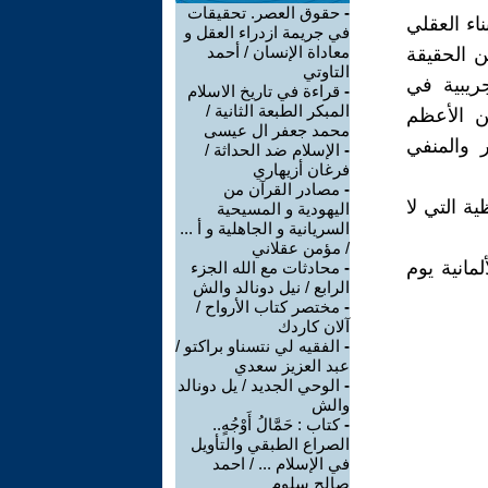
-
حقوق العصر. تحقيقات
اء العقلي
في جريمة ازدراء العقل و
معاداة الإنسان / أحمد
ن الحقيقة
التاوتي
ريبية في
-
قراءة في تاريخ الاسلام
المبكر الطبعة الثانية /
ين الأعظم
محمد جعفر ال عيسى
 والمنفي
-
الإسلام ضد الحداثة /
فرغان أزيهاري
-
مصادر القرآن من
ة التي لا
اليهودية و المسيحية
السريانية و الجاهلية و أ ...
/ مؤمن عقلاني
مانية يوم
-
محادثات مع الله الجزء
الرابع / نيل دونالد والش
-
مختصر كتاب الأرواح /
آلان كاردك
-
الفقيه لي نتسناو براكتو /
عبد العزيز سعدي
-
الوحي الجديد / يل دونالد
والش
-
كتاب : حَمَّالُ أَوْجُهٍ..
الصراع الطبقي والتأويل
في الإسلام ... / احمد
صالح سلوم