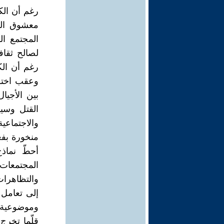
رغم أن الك
معشوق الخ
المجتمع ال
لصالح ثقاف
رغم أن الك
وعقب اختطا
بين الأجيال
القتل وسيل
والاجتماعي
منخورة بفعل
أحطّ نماذ
المجتمعات 
والتظاهرات 
إلى تعامل
وموضوعية و
قلّما تخرج