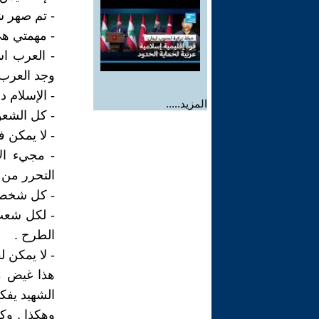
- تم صهر شع
- مهمتي هي
- العرب اس
وجد العرب 
- الإسلام 
المزيد.....
- كل الشعو
- لا يمكن 
- مجيء ال
التحرر من ا
- كل شخص حر في تسم
- لكل شعب 
الطرح .
- لا يمكن 
هذا غيض من
الشهيد يفك
وهكذا , وك