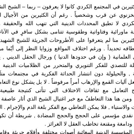
ثيرين في المجتمع الكردي كانوا لا يعرفون – ربما – الشيخ ال
زنوي عن قرب وشخصياً . رغم أن الكثيرين من الأجيال ا
كردي لا تطيق المحددات الدينية التي تنهب الله والحقيقة 
ة ماورائية وفتاواتية وطقوسية تتنامى بشكل سافرٍ في الآناء 
ثيرين منا لم يتعرفوا على الأطروحات الجريئة للشيخ الشهيد إل
فه تحديداً . ورغم اختلاف المواقع وزوايا النظر إلى أيّما 
 العلمانية ( وإن في حدودها الدنيا ) ورجال الحقل الديني , ي
ة للتصدي للفكر التنويري والمتحرر من الظلاميات الدينية 
ة , والحيلولة دون انتشار الحداثة الفكرية في مجتمعات مت
 آليات القمع والإرهاب أمراً مرفوضاً . لا بل يشكل نوع التعا
ج التعامل مع ثقافات الاختلاف التي تتأتى كنتيجة طبيعية
ومن هنا هذا التعاطفُ مع خبر اغتيال الشيخ الذي أثار عاصفة م
والاستياء , فلا يمكن التعاطي مع الفكر بلغة الدم والإجرام . ا
 نقدي مؤسس على الحجج والحجج المضادة , شريطة أن تكون
دامغة ومقنعة تخاطب العقل لا الغرائز .
 المؤسسة الدينية الببغائية أصوات مختلفة وأقلام جريئة وقا