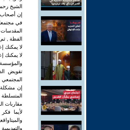
الشيخ رحمه 
إن أصحاب ا
في مجتمعات
المقدسات ا
الفظة , ثم
لا يمكنك إ
لا يمكنك إ
والمؤسسة ا
تقويض الدو
المجتمعي و
إن مشكلة 
المتسلطة ا
مقاربات الم
لأيما فكر
والميتاواق
والتهديمية