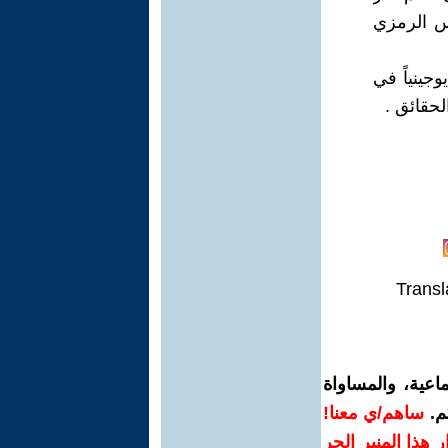
س الرمزي
جينياً في
حقائق .
Transl
اعية، والمساواة
م.
ساهم/ي معنا!
رار هذا المنبر الحر