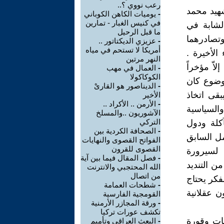
رعب نووي ؟..
شهيد محمد
-
يوميات الكاهن الكوباني
في كنيس الغبار - تمارين
لشابة في
ما قبل الرحيل
وتصادرهما
-
عزيزي الديكتاتور ..
أمريكا لا تستحم في مياه
الأخيرة .
النهر مرتين
اّ مؤخراً
-
العمال في مهب
الكوكاكولا
موضوع كان
-
الديناصور هو القارىْ
بقى اتخاذ
الأخير
-
الأرمن .. الأكراد ..
والسياسية
الآشوريون ..والمسلخ
التركي
آكلة ودول
-
الصحافة الكردية بين
مل السابق
الفواتح القصوى والنهايات
القصوى للقرون
 لسيرورة
-
فصل المقال فيما بين آية
ن التنديد
الله المحتجبي والانترنت
من اتصال
لفكر يحتاج
-
شطحات العمامة
 عقلانية
القومجية الفارسية
-
ورقة المجازر الأرمنية
تكشف عورات تركيا
مات وقورة
-
البعث العراقي وتأميم