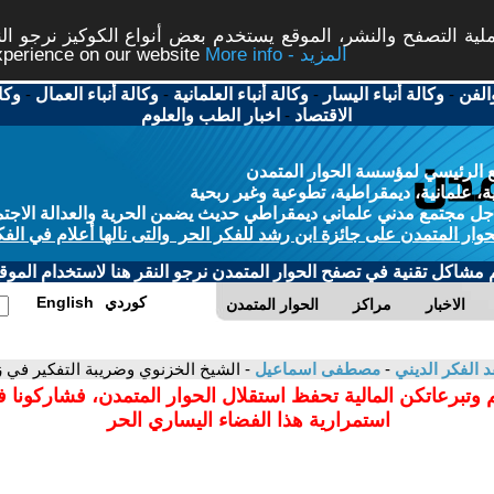
ة التصفح والنشر، الموقع يستخدم بعض أنواع الكوكيز نرجو النق
More info - المزيد
experience on our website
الفن
-
وكالة أنباء اليسار
-
وكالة أنباء العلمانية
-
وكالة أنباء العمال
-
وكا
الاقتصاد
-
اخبار الطب والعلوم
 الرئيسي لمؤسسة الحوار المتمدن
، علمانية، ديمقراطية، تطوعية وغير ربحية
ل مجتمع مدني علماني ديمقراطي حديث يضمن الحرية والعدالة الاجتم
حوار المتمدن على جائزة ابن رشد للفكر الحر والتى نالها أعلام في الفك
م مشاكل تقنية في تصفح الحوار المتمدن نرجو النقر هنا لاستخدام الموقع
كوردي
English
الاخبار
مراكز
الحوار المتمدن
د الفكر الديني
-
مصطفى اسماعيل
- الشيخ الخزنوي وضريبة التفكير في ز
 وتبرعاتكن المالية تحفظ استقلال الحوار المتمدن، فشاركونا 
استمرارية هذا الفضاء اليساري الحر