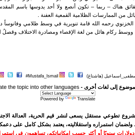
ائق هناك – ربما – تكون أنصع ولا أحد يدوسها باسم المقد
ائل من الممارسات الظلامية القمعية العفنة .
الخزنوي رحمه الله قامة تنويرية في وسط ظلامي وفانوساً ديو
 ووسط ركام هائل من لغة الإقصاء ومصادرة الاختلاف وقصلُ ال
طفى_اسماعيل (هاشتاغ)
Mustafa_Ismail#
موضوع إلى لغات أخرى -
ate the topic into other languages
Powered by
Translate
شروع تطوعي مستقل يسعى لنشر قيم الحرية، العدالة الاجتم
. ولضمان استمراره واستقلاليته، يعتمد بشكل كامل على دعمك
دعمكم بمبلغ 10 دولارات سنويًا أو أكثر حسب إمكانياتكم، تساهمون في استم