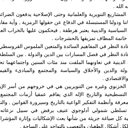
الله .
لمشاريع التنويرية والعلمانية وحتى الإصلاحية يدفعون الضرائ
نا ودولنا المستبسلة في الدفاع عن حقولها الرمزية , وأية مقا
لسياسية والدينية يعتبر هرطقة , فيحكمون عليها بالخراب العم
 خاتمة المطاف تمزيقها بالحشرجات .
عادة النظر في المفاهيم السائدة والمتعين الملموس القروسطي 
عادة النظر في فصل المسارات بين الدين والدولة . بين السلطة
لدينية في تعاونهما الملفت منذ مئات السنين واجتماعهما 
لة والدين والأخلاق والسياسة والمجتمع والمبادىء والقيم
الاقتصادي .
الخزنوي وغيره من التنويريين هي في خروجهم من أسر الإيد
لتسطيحية والتاريخ الإله الذي يفاقم عمقيا أزمات المجتمع
عرفة وأنظمة التفكير الواعية بالتاريخ وسيرورة القوانين , وال
 تسلطي شمولي أدلوجوي عنيف يرفض في سبيل نزعاته ا
عية كل صياغة جريئة من شأنها بعث الإشكاليات وإثارة المؤشرا
 لكل أشكال الطغيان والتعصب بالتواجد على الساحة .