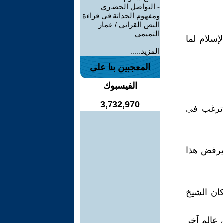
-
التواصل الحضاري
ومفهوم الحداثة في قراءة
النص القراني / عمار
التميمي
إسلام لما
المزيد.....
المعجبين بنا على
الفيسبوك
3,732,970
 ترغب في
 يرفض هذا
كان الشيخ
 عالم آخر