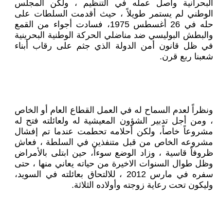
البحرانية واصل عمله في التنظيم ، ولكن المجلس
الوطني لم يستمر طويلاً ، حيث أقدمت السلطات على
حله في 26 أغسطس 1975، فسادت أجواء من القمع
والبطش البوليسي ضد مناضلي الحركة الوطنية البحرينية
في ظل قانون أمن الدولة الذي جثم على رقاب أبناء
شعبنا ربع قرن.
ونظراً لعدم السماح له في العمل القطاع العام أو الخاص
، ومن أجل تدبير الشؤون المعيشية له ولعائلته فتح له
مشروعاً خاصاً، ولكن أحلامه تحطمت عندما تم إفشال
مشروعه الخاص من قبل متنفذين في السلطة ، فعاش
ظروفاً قاسية ، وزاد الوضع سوءاً، حين ابتلى بالأمراض
وظل طوال السنوات الاخيرة من حياته يعاني منها ، حتى
سفره في مارس 2012 ، للالتحاق بعائلته في السويد،
وليكون تحت رعاية زوجته وأولاده الثلاثة.