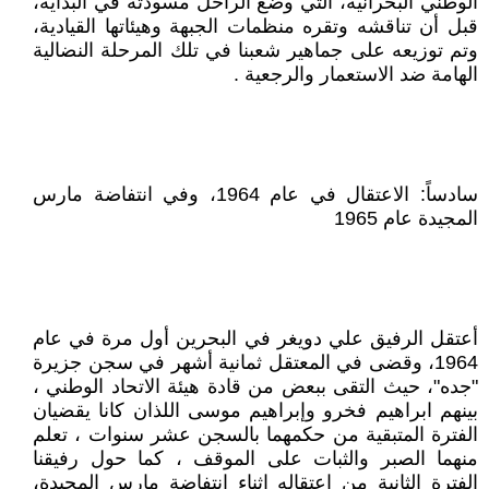
الوطني البحرانية، التي وضع الراحل مسودته في البداية،
قبل أن تناقشه وتقره منظمات الجبهة وهيئاتها القيادية،
وتم توزيعه على جماهير شعبنا في تلك المرحلة النضالية
الهامة ضد الاستعمار والرجعية .
سادساً: الاعتقال في عام 1964، وفي انتفاضة مارس
المجيدة عام 1965
أعتقل الرفيق علي دويغر في البحرين أول مرة في عام
1964، وقضى في المعتقل ثمانية أشهر في سجن جزيرة
"جده"، حيث التقى ببعض من قادة هيئة الاتحاد الوطني ،
بينهم ابراهيم فخرو وإبراهيم موسى اللذان كانا يقضيان
الفترة المتبقية من حكمهما بالسجن عشر سنوات ، تعلم
منهما الصبر والثبات على الموقف ، كما حول رفيقنا
الفترة الثانية من اعتقاله اثناء انتفاضة مارس المجيدة،