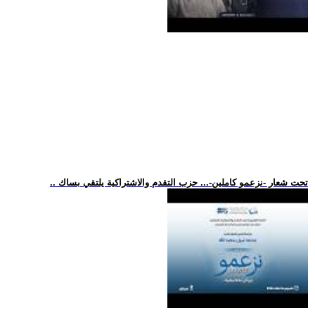
.. تحت شعار -نزعمو كاملين-... حزب التقدم والاشتراكية يلتقي بساك