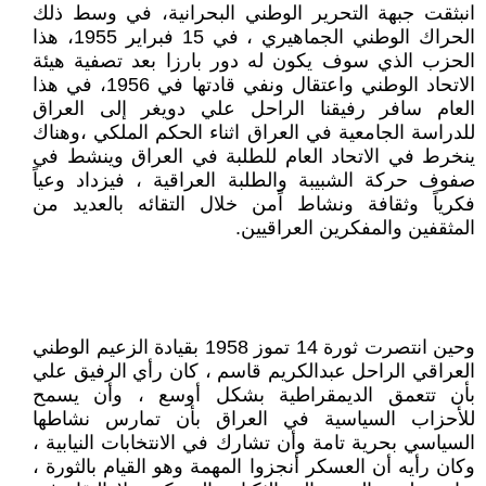
انبثقت جبهة التحرير الوطني البحرانية، في وسط ذلك
الحراك الوطني الجماهيري ، في 15 فبراير 1955، هذا
الحزب الذي سوف يكون له دور بارزا بعد تصفية هيئة
الاتحاد الوطني واعتقال ونفي قادتها في 1956، في هذا
العام سافر رفيقنا الراحل علي دويغر إلى العراق
للدراسة الجامعية في العراق اثناء الحكم الملكي ،وهناك
ينخرط في الاتحاد العام للطلبة في العراق وينشط في
صفوف حركة الشبيبة والطلبة العراقية ، فيزداد وعياً
فكرياً وثقافة ونشاط اًمن خلال التقائه بالعديد من
المثقفين والمفكرين العراقيين.
وحين انتصرت ثورة 14 تموز 1958 بقيادة الزعيم الوطني
العراقي الراحل عبدالكريم قاسم ، كان رأي الرفيق علي
بأن تتعمق الديمقراطية بشكل أوسع ، وأن يسمح
للأحزاب السياسية في العراق بأن تمارس نشاطها
السياسي بحرية تامة وأن تشارك في الانتخابات النيابية ،
وكان رأيه أن العسكر أنجزوا المهمة وهو القيام بالثورة ،