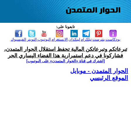
تابعونا على:
بودكاست
بنترست
تيلكرام
لينكدإن
الانستغرام
اليوتيوب
التويتر
الفيسبوك
تبرعاتكم وتبرعاتكن المالية تحفظ استقلال الحوار المتمدن،
فشاركونا في دعم استمرارية هذا الفضاء اليساري الحر
[اشترك في قناة ‫«الحوار المتمدن» على اليوتيوب]
الحوار المتمدن - موبايل
الموقع الرئيسي