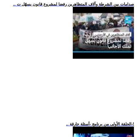
.. صدامات بين الشرطة وآلاف المتظاهرين رفضا لمشروع قانون يسهّل ت
.. الحلقة الأولى من برنامج -أسئلة حارقة-!