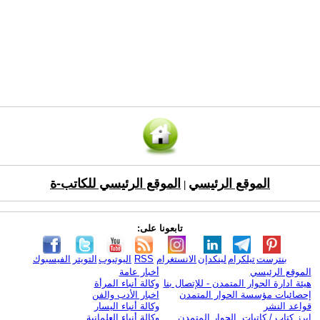
الموقع الرئيسي
الموقع الرئيسي للكاتب-ة
|
تابعونا على:
بنترست
تيلكرام
لينكدإن
الانستغرام
RSS
اليوتيوب
التويتر
الفيسبوك
الموقع الرئيسي
أخبار عامة
هيئة ادارة الحوار المتمدن - للإتصال بنا
وكالة أنباء المرأة
إحصائيات مؤسسة الحوار المتمدن
اخبار الأدب والفن
قواعد النشر
وكالة أنباء اليسار
ابرز كتاب / كاتبات الحوار المتمدن
وكالة أنباء العلمانية