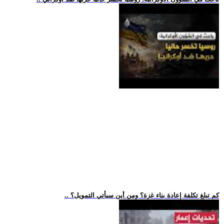
.. كم تبلغ تكلفة إعادة بناء غزة؟ ومن أين سيأتي التمويل؟