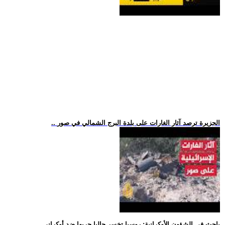
.. الجزيرة ترصد آثار الغارات على بلدة البرج الشمالي في صور
.. باحث في الشؤون الأوكرانية: روسيا تخسر حاليا حربها ضد أوكراني