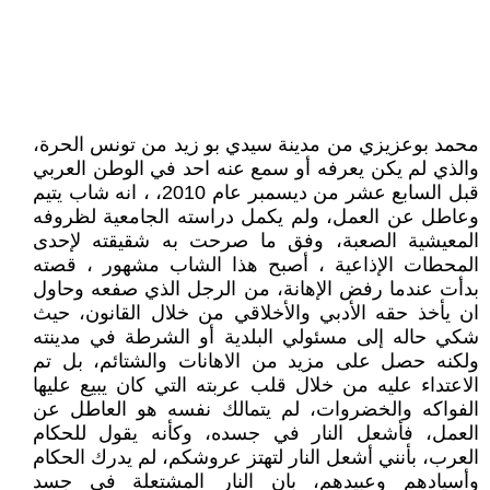
محمد بوعزيزي من مدينة سيدي بو زيد من تونس الحرة،
والذي لم يكن يعرفه أو سمع عنه احد في الوطن العربي
قبل السابع عشر من ديسمبر عام 2010، ، انه شاب يتيم
وعاطل عن العمل، ولم يكمل دراسته الجامعية لظروفه
المعيشية الصعبة، وفق ما صرحت به شقيقته لإحدى
المحطات الإذاعية ، أصبح هذا الشاب مشهور ، قصته
بدأت عندما رفض الإهانة، من الرجل الذي صفعه وحاول
ان يأخذ حقه الأدبي والأخلاقي من خلال القانون، حيث
شكي حاله إلى مسئولي البلدية أو الشرطة في مدينته
ولكنه حصل على مزيد من الاهانات والشتائم، بل تم
الاعتداء عليه من خلال قلب عربته التي كان يبيع عليها
الفواكه والخضروات، لم يتمالك نفسه هو العاطل عن
العمل، فأشعل النار في جسده، وكأنه يقول للحكام
العرب، بأنني أشعل النار لتهتز عروشكم، لم يدرك الحكام
وأسيادهم وعبيدهم، بان النار المشتعلة في جسد