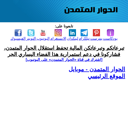
تابعونا على:
بودكاست
بنترست
تيلكرام
لينكدإن
الانستغرام
اليوتيوب
التويتر
الفيسبوك
تبرعاتكم وتبرعاتكن المالية تحفظ استقلال الحوار المتمدن،
فشاركونا في دعم استمرارية هذا الفضاء اليساري الحر
[اشترك في قناة ‫«الحوار المتمدن» على اليوتيوب]
الحوار المتمدن - موبايل
الموقع الرئيسي