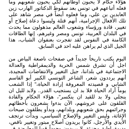
هؤلاء حكام لا يحبون أوطانهم لكي يحبون شعوبهم وما
فعله أتباعهم في تونس بعد سقوط الدكتاتور الهارب زين
العابدين بن علي، وما فعلوه أيضاً في مصر شاهد على
تلك الأفعال الإجرامية، أنهم قتلة وليسوا دعاة إصلاح أو
تغيير، قادة ورؤساء وشعوب العالم مذهولون مما يحدث
في البلدان العربية، تونس ومصر وغيرهم، إنها الطاقات
الكامنة في النفوس لقد تفجرت بعنفوان الشباب، هذا
الجيل الذي لم يراهن عليه احد في السابق.
اليوم يكتب تاريخاً جديداً في صفحات ناصعة البياض من
اجل أن تشرق شمس الحرية والديمقراطية والعدالة
الاجتماعية في بلداننا، جيل التغيير والانتفاضات المجيدة،
أنهم يرددون شعر، الشاعر التونسي الكبير أبو القاسم
الشابي و قصيدته المعروفة إرادة الحياة،" إذا الشعب
يوماً أراد الحياة فلا بد ان يستجيب القدر.. ولابد لليل ان
ينجلي ولا بد للقيد ان ينكسر"، هؤلاء الحكام والقادة
القلقون على عروشهم، الآن بدءوا يشعرون بأخطائهم
وجرائمهم بحق شعوبهم وبلدانهم، وبدأو يطلقون صيحات
الإغاثة، وليس التغيير والإصلاح السياسي، وبدأت ترتجف
الأيدي والأرجل، كانوا يريدون أصلاح مبتور وتغيير ناقص،
وديمقراطية مجزئة، لا يريدون وجوداً قويا للمعارضة في