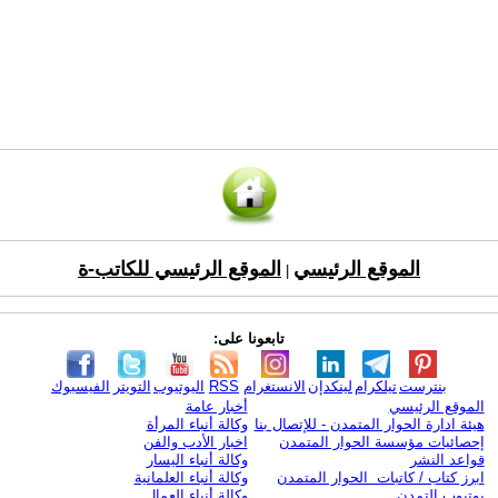
الموقع الرئيسي
الموقع الرئيسي للكاتب-ة
|
تابعونا على:
بنترست
تيلكرام
لينكدإن
الانستغرام
RSS
اليوتيوب
التويتر
الفيسبوك
الموقع الرئيسي
أخبار عامة
هيئة ادارة الحوار المتمدن - للإتصال بنا
وكالة أنباء المرأة
إحصائيات مؤسسة الحوار المتمدن
اخبار الأدب والفن
قواعد النشر
وكالة أنباء اليسار
ابرز كتاب / كاتبات الحوار المتمدن
وكالة أنباء العلمانية
يوتيوب التمدن
وكالة أنباء العمال