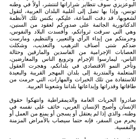
البوعزيزي سوف تتطاير شراراتها لتنتشر، أولاً في وطنه
تونس، وإذا بها تصل إلى أغلبية البلدان العربية، لتقول
لشعوبها، قد دقت الساعة، عليكم، بكنس تلك الأنظمة
الدكتاتورية الجاثمة على صدوركم لعقود من السنين،
وهي التي سرقت ثرواتكم، وأفسدت البلاد والنفوس،
وحرمتكم من إبداء الرأي والتعبير، والتنظيم، ومارست
ضدكم شتى أصناف الترهيب والتعذيب، وشكلت
العصابات الإجرامية من الفاسدين والمارقين وحثالة
الناس، ليمارسوا الإجرام وترويع الناس والمعارضين،
وتأخر النمو الاقتصادي في بلدانكم، وهجرت العقول
المتعلمة والمتدربة إلى بلدان المهجر القريبة والبعيدة
للاستفادة من تلك الخبرات والمهارات، التي حرمت من
طاقاتها وقدراتها وإبداعاتها بلداننا وشعوبنا العربية.
صادروا الحريات العامة والديمقراطية وانتهكوا حقوق
الإنسان وأصبح الإنسان العربي، خائف على نفسه في
وطنه، والذي إذا لم يعتقل أو يسجن أو يمنع من العمل أو
يحرم من السفر، فإنه حتما سيصاب بالأمراض المزمنة
والنفسية.