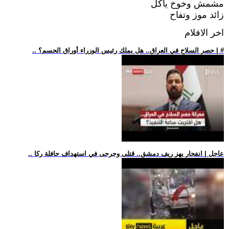
مشمش وخوخ ياكل
زائد موز وتفاح
اخر الافلام
.. حصر السلاح في العراق.. هل يملك رئيس الوزراء أوراق الحسم؟ | #
.. عاجل | انفجار يهز ريف دمشق.. قتلى وجرحى في استهداف حافلة ركا