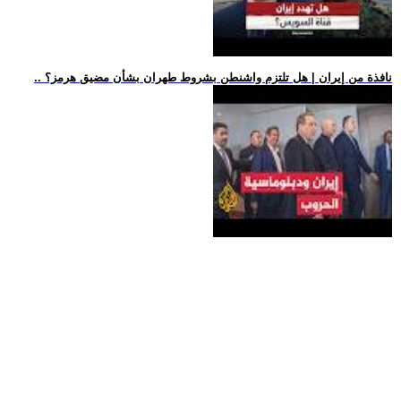
.. نافذة من إيران | هل تلتزم واشنطن بشروط طهران بشأن مضيق هرمز؟