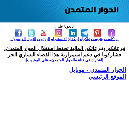
تابعونا على:
بودكاست
بنترست
تيلكرام
لينكدإن
الانستغرام
اليوتيوب
التويتر
الفيسبوك
تبرعاتكم وتبرعاتكن المالية تحفظ استقلال الحوار المتمدن،
فشاركونا في دعم استمرارية هذا الفضاء اليساري الحر
[اشترك في قناة ‫«الحوار المتمدن» على اليوتيوب]
الحوار المتمدن - موبايل
الموقع الرئيسي