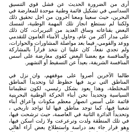
أرى من الضرورة الحديث عن فشل قوي التنسيق
السداسي في تشكيل قائمة وطنية موحدة للمعارضة في
البحرين، حيث سعينا ومعنا آخرون من اجل تحقيق ذلك
ولكننا لم نستطع انجاز تلك المهمة الوطنية، لتمسك
البعض بقناعاته وساق العديد من التبريرات، كان ذلك
على مدار أكثر من عام، وحاول الأمناء العامون للتقدمي
ووعد والقومي، فيما بعد مواصلة المشاورات والحوارات،
ولم تجدي نفعاً، كان علينا ان نتخذ قراراً بالمشاركة
والمنافسة مع بعضنا البعض كقوى معارضة على أسس
المنافسة الشريفة، بعيداً عن التسقيط أو التشهير.
طالما الآخرين أصروا على موقفهم، وان نزل في
المناطق التي نريد فيها حظوظ لنا وتحديداً المناطق
المختلطة، وهذا يعود بشكل رئيسي، لكون تنظيماتنا
السياسية وتحديداً نحن أبناء الحركة الوطنية البحرينية
قائمة على أسس انصهار معظم مكونات وأعراق أبناء
شعبنا فيها، كما توجد مناطق فيها لنا تواجد تاريخي ،
وتحديداً الدائرة الثانية في العاصمة، حيث ترشحت فيها،
في تلك المنطقة ولدت وترعرعت ولا زلت اسكن فيها،
وهو قرار جاء بعد دراسة واستطلاع بعض آراء أهالي