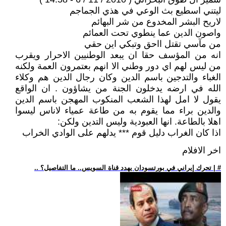
ليتني اسطيع بث الوعي في هذي الجماجم
لاريح البشر المخدوع من شر البهائم
واصون الدين عما ينطوي تحت العمائم
من مآسي تقتل ااحق وتبكي اين حقي
انه من المؤسف حقا ان يبعد الوطنيين الاحرار ويقرب
من ليس لهم اي دور وطني الا انهم بعتمرون العمة ولكنه
الغباء والتدجين باسم الدين وكان رجال الدين هم وكلاء
الله في ارضه يدخلون الجنة من يشاؤون . ان الواقع
يقول لا امل لهذا الشعب المنكوب المهجن باسم الدين
والدين براء مما يقوم به من طاعة عمياء لاناس ليسوا
اهلا بالطاعة. انها العبودية وليس التدين ولكن:
اذا كان الغراب دليل قوم *** يدلهم على الوادي الخراب
اخر الافلام
.. تحرك إيراني في بورتسودان يهدد قناة السويس.. ما التفاصيل؟ | #