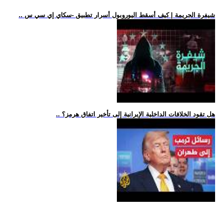
.. شيفرة الجريمة | كيف أسقط اليوروبول أسرار تطبيق -سكاي إي سي س
.. هل تقود الخلافات الداخلية الإيرانية إلى تأخير اتفاق هرمز؟