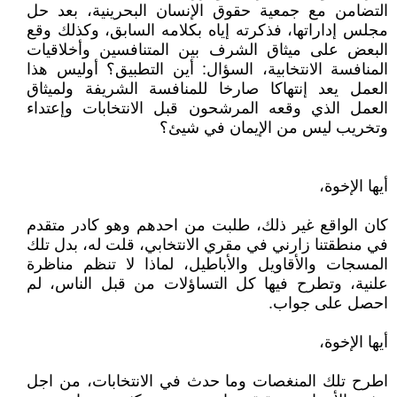
التضامن مع جمعية حقوق الإنسان البحرينية، بعد حل
مجلس إداراتها، فذكرته إياه بكلامه السابق، وكذلك وقع
البعض على ميثاق الشرف بين المتنافسين وأخلاقيات
المنافسة الانتخابية، السؤال: أين التطبيق؟ أوليس هذا
العمل يعد إنتهاكا صارخا للمنافسة الشريفة ولميثاق
العمل الذي وقعه المرشحون قبل الانتخابات وإعتداء
وتخريب ليس من الإيمان في شيئ؟
أيها الإخوة،
كان الواقع غير ذلك، طلبت من احدهم وهو كادر متقدم
في منطقتنا زارني في مقري الانتخابي، قلت له، بدل تلك
المسجات والأقاويل والأباطيل، لماذا لا تنظم مناظرة
علنية، وتطرح فيها كل التساؤلات من قبل الناس، لم
احصل على جواب.
أيها الإخوة،
اطرح تلك المنغصات وما حدث في الانتخابات، من اجل