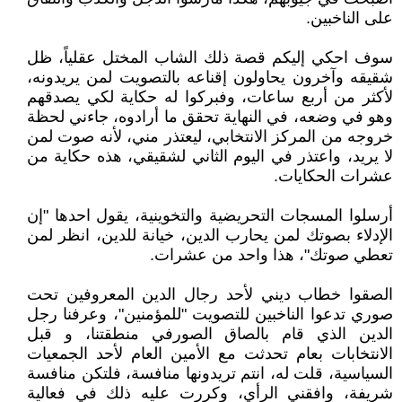
على الناخبين.
سوف احكي إليكم قصة ذلك الشاب المختل عقلياً، ظل
شقيقه وآخرون يحاولون إقناعه بالتصويت لمن يريدونه،
لأكثر من أربع ساعات، وفبركوا له حكاية لكي يصدقهم
وهو في وضعه، في النهاية تحقق ما أرادوه، جاءني لحظة
خروجه من المركز الانتخابي، ليعتذر مني، لأنه صوت لمن
لا يريد، واعتذر في اليوم الثاني لشقيقي، هذه حكاية من
عشرات الحكايات.
أرسلوا المسجات التحريضية والتخوينية، يقول احدها "إن
الإدلاء بصوتك لمن يحارب الدين، خيانة للدين، انظر لمن
تعطي صوتك"، هذا واحد من عشرات.
الصقوا خطاب ديني لأحد رجال الدين المعروفين تحت
صوري تدعوا الناخبين للتصويت "للمؤمنين"، وعرفنا رجل
الدين الذي قام بالصاق الصورفي منطقتنا، و قبل
الانتخابات بعام تحدثت مع الأمين العام لأحد الجمعيات
السياسية، قلت له، انتم تريدونها منافسة، فلتكن منافسة
شريفة، وافقني الرأي، وكررت عليه ذلك في فعالية