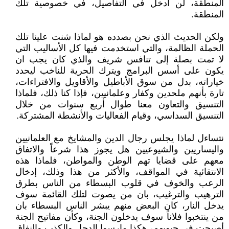
المنطقة، لن ادخل في التفاصيل، في خصوصية تلك
المنطقة.
ولكن الحديث الذي نحن بصدده هو لماذا شنت علينا تلك
الحملة الظالمة، والتي استخدمت فيها كل الأساليب التي
لا تمت بصلة إلى تنافس شريف والذي كان يجب ان
يكون على أسس البرامج ويترك الحرية للناخب ليحدد
خياراته، بدل من سوق الأباطيل والأقاويل والافتراءات،
تارة بأنهم ملحدين وكفار وعلمانيين، فإذا كنا ذلك، فلماذا
التنسيق والتعاون معنا طوال أربع سنوات من خلال
التنسيق السداسي، وقيام الفعاليات والأنشطة المشتركة.
نتساءل لماذا يجلس رجال الدين والمشايخ مع العلمانيين
واليساريين والشيوعيين هل يجوز هذا شرعاً والاتفاق
معهم على قضايا تهم الوطن والمواطن، فلماذا هذه
الانتقائية في المواقف، والأكثر من هذا وذلك، إدخال
الرعب والخوف في قلوب البسطاء من الناس بطرق
الترهيب والترغيب، بان من يصوت لتلك القائمة سوف
يدخل النار، كان البعض منهم يبشر الناس البسطاء بان
من ينتخبوا فلاناً سوف يدخلون الجنة، وكأن مفاتيح الجنة
أصبحت في جيوبهم، هكذا مارسوا الدجل والكذب والنفاق