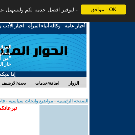
موافق - OK
لتوفير افضل خدمة لكم ولتسهيل عملي
أخبار عامة
-
وكالة أنباء المرأة
-
اخبار الأدب و
الموقع
يسارية
"من أج
حاز ال
إذا لديك
الزوار
اضافة/خدمات
بحث/الارشيف
الصفحة الرئيسية
-
مواضيع وابحاث سياسية
-
فاض
تبرعاتكم