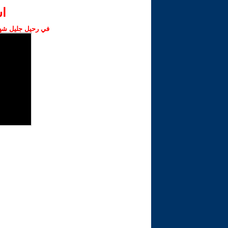
ا‫
في رحيل جليل شهبا