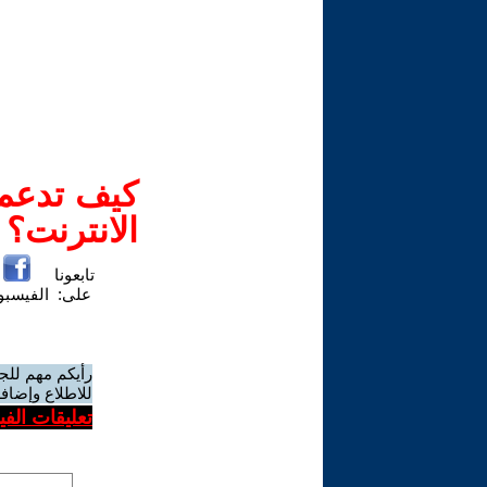
كيف تدعم-
الانترنت؟
تابعونا
على:
الفيسب
رأيكم مهم للج
للاطلاع وإضافة
تعليقات الف