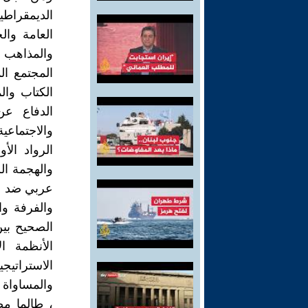
الديمقراطي
العامة وال
والمذاهب 
المجتمع ال
الكتاب وال
الدفاع عن
والاجتماعي
الرواد الأ
والهجمة ا
عربي ضد ال
والفرفة و
الصحيح بين
الأنظمة ال
الاستراتيج
والمساواة و
، طالما م