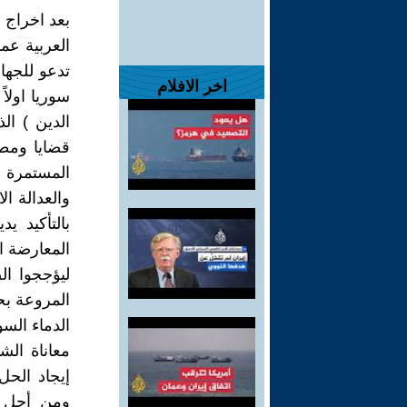
بعد اخراج 
العربية عم
تدعو للجها
اخر الافلام
سوريا اولاً
الدين ) ال
قضايا ومط
والعدالة ال
بالتأكيد ي
المعارضة ال
ليؤججوا ال
المروعة ب
الدماء الس
معاناة الش
إيجاد الحل
ومن أجل ح