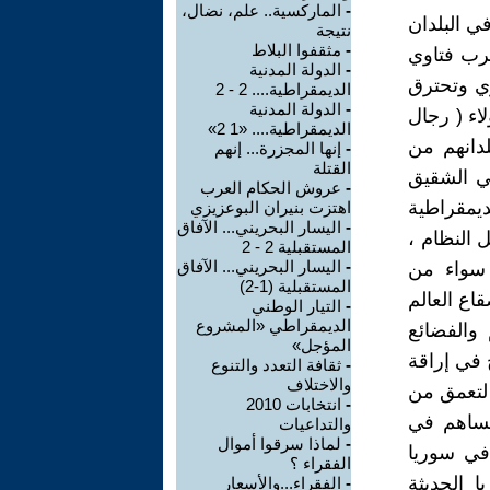
-
الماركسية.. علم، نضال،
ي البلدان
نتيجة
-
مثقفوا البلاط
عرب فتاوي
-
الدولة المدنية
ري وتحترق
الديمقراطية.... 2 - 2
-
الدولة المدنية
لاء ( رجال
الديمقراطية.... «1 2»
لدانهم من
-
إنها المجزرة... إنهم
القتلة
ي الشقيق
-
عروش الحكام العرب
لديمقراطية
اهتزت بنيران البوعزيزي
-
اليسار البحريني... الآفاق
 النظام ،
المستقبلية 2 - 2
-
اليسار البحريني... الآفاق
ن سواء من
المستقبلية (1-2)
اع العالم
-
التيار الوطني
الديمقراطي «المشروع
 والفضائع
المؤجل»
في إراقة
-
ثقافة التعدد والتنوع
والاختلاف
 لتعمق من
-
انتخابات 2010
 تساهم في
والتداعيات
-
لماذا سرقوا أموال
 في سوريا
الفقراء ؟
 الحديثة
-
الفقراء...والأسعار