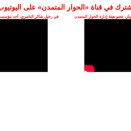
شترك في قناة «الحوار المتمدن» على اليوتيوب
ز، عضو هيئة إدارة الحوار المتمدن
في رحيل شاكر الناصري، أحد مؤسسي 