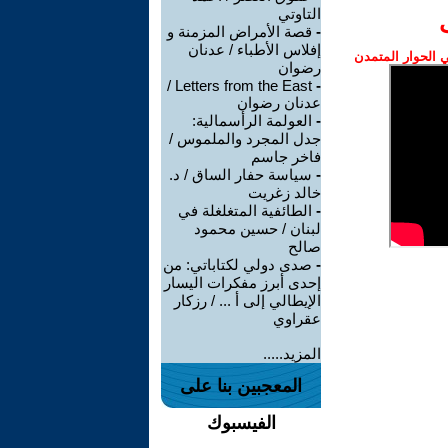
التاوتي
-
قصة الأمراض المزمنة و
إفلاس الأطباء / عدنان
الحوار المتمدن
رضوان
Letters from the East /
-
عدنان رضوان
-
العولمة الرأسمالية:
جدل المجرد والملموس /
فاخر جاسم
-
سياسة حفار الساق / د.
خالد زغريت
-
الطائفية المتغلغلة في
لبنان / حسين محمود
صالح
-
صدى دولي لكتاباتي: من
إحدى أبرز مفكرات اليسار
الإيطالي إلى أ ... / رزكار
عقراوي
المزيد.....
المعجبين بنا على
الفيسبوك