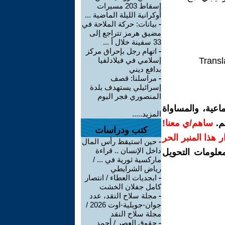
إسقاط 203 مسيرات
أوكرانية الليلة الماضية ...
-
بيانات: حركة الملاحة في
مضيق هرمز تتراجع إلى
33 سفينة خلال أ ...
-
اتهام رجل بإحراق مركز
Transl
إسلامي في فيلادلفيا
بدافع ديني
-
مراسلنا: قصف
إسرائيلي يستهدف بلدة
المنصوري فجر اليوم
اعية، والمساواة
المزيد.....
م.
ساهم/ي معنا!
كتب ودراسات
رار هذا المنبر الحر
-
حين استيقظ رأس المال
داخل الإنسان .. قراءة
معلومات التحويل
ماركسية ثورية في ... /
رياض الشرايطي
-
ابجديات العطاء / انتصار
كامل جفلان الخشت
-
مجلة سلاح النقد، عدد
جوان-جويلية-اوت 2026 /
مجلة سلاح النقد
-
حقوق العصر / أحمد