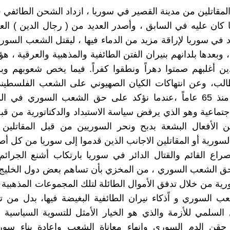
المقاتلين من مدينة القصير في سوريا ، ازداد الشحن الطائفي ف
ا كان عليه في السابق ، وأصدر العديد من ( رجال الدين ) ال
د في سوريا لإراقة مزيد من الدماء فيها ، ليقتل الشعب السو
 ، وبعدها بلدانهم بنيران الفتن الطائفية والمذهبية والعرقية ، هؤ
ذين أغلبهم صمتوا دهراً ونطقوا كفراً. فيما يخص شعوبهم وب
الب، وعن انتهاكات الكيان الصهيوني على الشعب الفلسطين
المستمرة منذ 65 عاماً ،عندما نؤكد على حق الشعب السوري في ا
اجتماعية وهو الذي يرفض سياسة الاستبداد والدكتاتورية من قبل
دين الأفعال البشعة بدبح ونحر السوريين من قبل المقاتلي
سورية أو المقاتلين الاجانب الذين قدموا إلى سوريا من كل أصق
صراع القائم والقتال الدائر في سوريا بارتكاب أشنع الجرائم
حق الشعب السوري ، من المخزي بأن تساهم بعض دول الخليج 
ورية من خلال تدفق الأموال الطائلة لتلك المجموعات المذهبية
عب السوري و اًذكاء نيران الطائفية البغيضة فيها، بدل من
 السلمي للأزمة والذي هو الخيار الأمثل للتسوية السياسية
قن الدم السوري وإنهاء معاناة الشعب وإعادة بناء سوريا