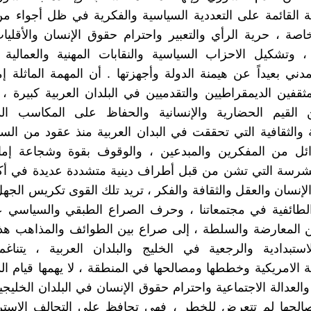
ة القائمة على التعددية السياسية والفكرية في ظل أجواء م
خاصة ، حرية الرأي والتعبير واحترام حقوق الإنسان والأقليات
، وتشكيل الاحزاب السياسية والنقابات المهنية والعمالية
مدني بعيداً عن هيمنة الدولة وأجهزتها . أن المهمة الماثلة 
مثقفين الديمقراطيين والتقدميين في البلدان العربية كبيرة ،
 القيم الحضارية والإنسانية والحفاظ على المكاسب الد
ة والثقافية التي تحققت في البدان العربية منذ عقود من ال
وائل من المفكرين والمبدعين ، والوقوف بقوة وشجاعة إمام
لشرسة التي تشن من قبل أطراف دينية متشددة عديدة في أكث
إنسان والعقل والثقافة والفكر ، تريد تلك القوى تكريس الجه
الطائفية في مجتمعاتنا ، وحرف الصراع الطبقي والسياسي 
 المعارضة والسلطة ، إلى صراع بين الطوائف والمذاهب هذا
استبدادية والرجعية في الخليج والبلدان العربية ، يتناغ
ية الامريكية وخططها ومصالحها في المنطقة ، لا يهمها قيام ال
العدالة الاجتماعية واحترام حقوق الإنسان في البلدان الخليجية
صالحها لم تتعرض للخطر ، فهي تحافظ على التحالف الاستر