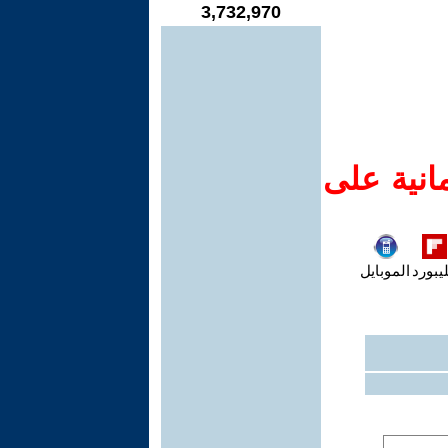
3,732,970
انية على
يبورد
الموبايل