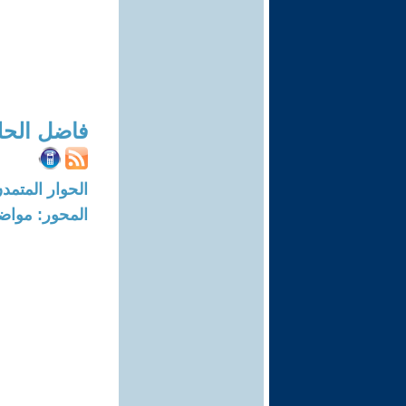
فاضل الحل
الحوار المتمدن-العدد: 4132 - 13
المحور: مواض