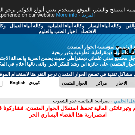
ة التصفح والنشر، الموقع يستخدم بعض أنواع الكوكيز نرجو النق
More info - المزيد
experience on our website
الفن
-
وكالة أنباء اليسار
-
وكالة أنباء العلمانية
-
وكالة أنباء العمال
-
وكا
الاقتصاد
-
اخبار الطب والعلوم
 الرئيسي لمؤسسة الحوار المتمدن
، علمانية، ديمقراطية، تطوعية وغير ربحية
ل مجتمع مدني علماني ديمقراطي حديث يضمن الحرية والعدالة الاجتم
حوار المتمدن على جائزة ابن رشد للفكر الحر والتى نالها أعلام في الفك
م مشاكل تقنية في تصفح الحوار المتمدن نرجو النقر هنا لاستخدام الموقع
كوردي
English
الاخبار
مراكز
الحوار المتمدن
ل الحليبي
- بصراحة: الطائفية عدو الشعوب
 وتبرعاتكن المالية تحفظ استقلال الحوار المتمدن، فشاركونا 
استمرارية هذا الفضاء اليساري الحر