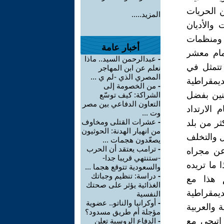
ن الحريات
المزيد.....
 والأديان
 ومنظمات
أخبار عامة
إمام معشر
-
عبدالرحمن السيد.. ماذا
 تتمثل في
نعلم عن ابن المهاجر
المصري الذي -لم ي ...
يمقراطية
-
من الخصومة إلى
سنين بفضل
الشراكة: كيف توسّع
التعاون الدفاعي بين مصر
 الارتداد
وت ...
-
عشرات القتلى ومخاوف
ر من بلد
من انهيار الهدنة: الحوثيون
ل والتخلف
يصعّدون هجمات ...
-
ترامب يعتقد أن الحرب
عن مجراه
-ستنتهي قريبا جدا-
 ما تريده
والسعودية تتوقع هجما ...
-
دراسة: تنظيم وجباتك
م هذا مع
الغذائية يؤثر على صحتك
ديمقراطية
النفسية
-
أوكرانيا والناتو.. عضوية
 والعربية
مؤجلة أم طريق مسدود؟
اتيجي مع
-
الدفاع الروسية تعلن