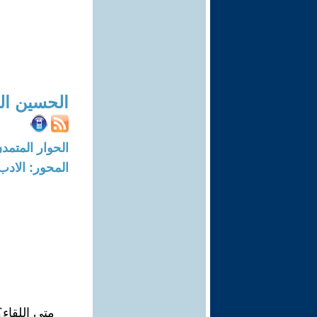
الحسين ال
الحوار المتمدن-العدد: 4226 - 13
المحور: الادب
متى اللقاء؟