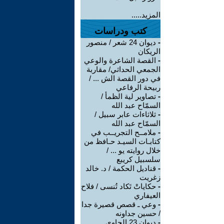
المزيد.....
كتب ودراسات
-
ديوان 24 شعر / منصور
الريكان
-
القصة الشاعرة والوعي
الجمعي الحداثي/ مقاربة
في دور القصة الش ... /
ربيحة الرفاعي
-
تصاوير لية الظمأ /
السمّاح عبد الله
-
ثلاثاءات عابر سبيل /
السمّاح عبد الله
-
ملامــح التجريــب في
كتابـات السيـد حـافظ من
خلال روايته يو ... /
سلسبيل كريبع
-
قناديل الحكمة / د. خالد
زغريت
-
حكاياتْ تَكاد تُنسى / فلاح
العيفاري
-
وعي ـ قصص قصيرة جدا
/ حسين جداونه
-
ديوان 23 الحاوي