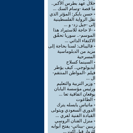
خلال عهد بطرس الأكبر..
ما قصة -وسام السك ...
-
حسن بايكر: المؤثر الذي
نقل الرواية الفلسطينية
إلى -جيل زد- و ...
-
-لا حاجة للاستيراد هذا
الموسم-.. سوريا تحقّق
الاكتفاء الذاتي ...
-
قاليباف: لسنا بحاجة إلى
مزيد من الدبلوماسية
المسرحية
-
السينما كسلاح
أيديولوجي.. كيف يؤطر
فيلم -المواطن المنتقم-
ال ...
-
وزير التربية والتعليم
ورئيس مؤسسة اليابان
يوقعان اتفاقية تعا ...
-
الطاغوت
-
ماتياس يايسله يترك
الدوري السعودي ويتولى
القيادة الفنية لفري ...
-
منزل الفنان الروسي
ريبين -بيناتي- يفتح أبوابه
للزوار قبل اكت ...