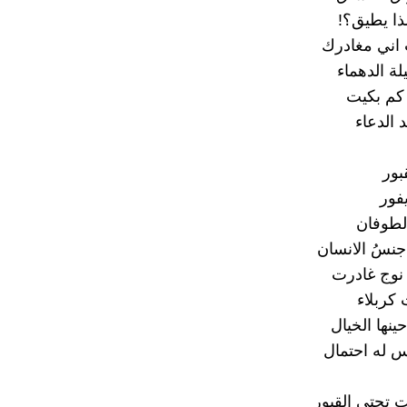
ذا يطيق؟!
اني مغادرك
لة الدهماء
كم بكيت
 الدعاء
بور
يفور
الطوفان
جنسُ الانسان
نوج غادرت
 كربلاء
نها الخيال
 له احتمال
 تحتي القبور