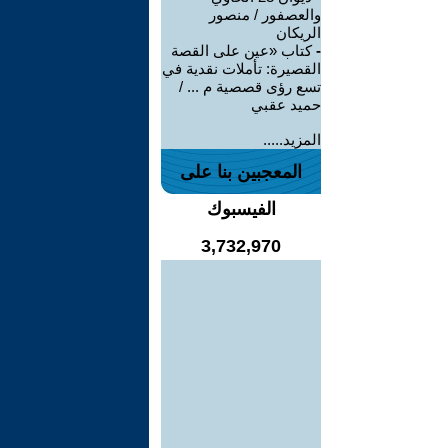
والعصفور / منصور
الريكان
-
كتاب «عين على القصة
القصيرة: تأملات نقدية في
تسع رؤى قصصية م ... /
حميد عقبي
المزيد.....
المعجبين بنا على
الفيسبوك
3,732,970