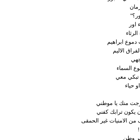
زمان
ور؟"
 اور
 الرثاء
دموع ابراهيم
فراق الاليم
هي
موع السماء
يا تبكي معي
 حياء
رجت منك يا موطني
 يكون ترابك كفني
من الامنيات غير الحمقى
!
خير وطن