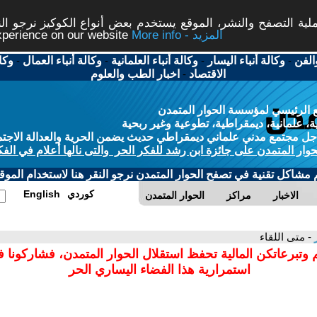
ة التصفح والنشر، الموقع يستخدم بعض أنواع الكوكيز نرجو النق
More info - المزيد
experience on our website
الفن
-
وكالة أنباء اليسار
-
وكالة أنباء العلمانية
-
وكالة أنباء العمال
-
وكا
الاقتصاد
-
اخبار الطب والعلوم
 الرئيسي لمؤسسة الحوار المتمدن
، علمانية، ديمقراطية، تطوعية وغير ربحية
ل مجتمع مدني علماني ديمقراطي حديث يضمن الحرية والعدالة الاجتم
حوار المتمدن على جائزة ابن رشد للفكر الحر والتى نالها أعلام في الفك
م مشاكل تقنية في تصفح الحوار المتمدن نرجو النقر هنا لاستخدام الموقع
كوردي
English
الاخبار
مراكز
الحوار المتمدن
ر
- متى اللقاء
 وتبرعاتكن المالية تحفظ استقلال الحوار المتمدن، فشاركونا 
استمرارية هذا الفضاء اليساري الحر