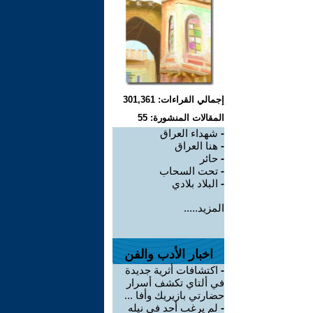
إجمالي القراءات: 301,361
المقالات المنشورة: 55
-
شهداء العراق
-
هنا العراق
-
حائر
-
تحت السحاب
-
البلاد بلادي
المزيد.....
اخبار الأدب والفن
-
اكتشافات أثرية جديدة
في ألتاي تكشف أسرار
حضارتي بازيريك وأفا ...
-
لم يرغب أحد في نيله