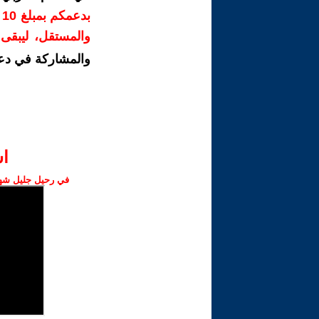
ب
والمستقل، ليبقى ص
والمشاركة في دع
ا‫
في رحيل جليل شهبا