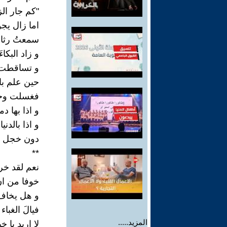
"كم جار ال
اما زال يج
سمعتُ رثاء
و زاد البكاءَ
و تساقطت 
حين علم بال
فغسلت وج
و اذا بها د
و اذا بالدن
دون خجل او
**
نعم لقد خ
خوفا من ان
و هل يخاف 
فيالَ الغباء 
المزيد.....
لا اريد يا 