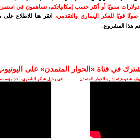
دعمكم بمبلغ 10 دولارات سنويًا أو أكثر حسب إمكانياتكم، تساهمون في استم
وتًا قويًا للفكر اليساري والتقدمي
،
انقر هنا للاطلاع على 
م هذا المشروع
.
شترك في قناة «الحوار المتمدن» على اليوتيوب
ز، عضو هيئة إدارة الحوار المتمدن
في رحيل شاكر الناصري، أحد مؤسسي 