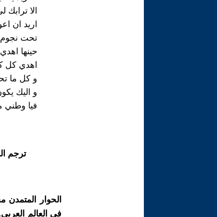
الا ترابك ل
اريد ان اع
تحت نجوم 
حينها اهدي 
اهدي كل كت
و كل ما تح
و اليك يكون
فيا وطني م
ترجم ال
الحوار المتمدن م
في العالم العربي