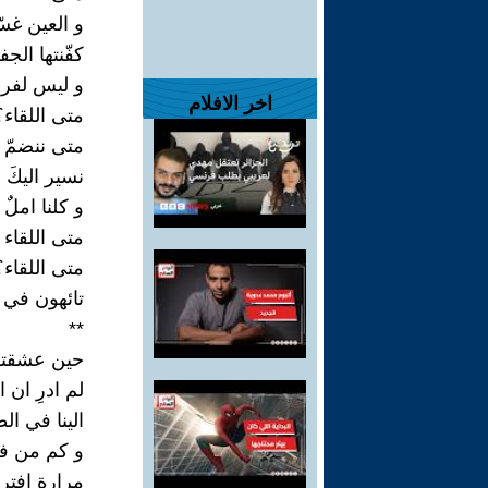
و العين غسّ
كفّنتها الج
و ليس لفراق
اخر الافلام
متى اللقاء؟
متى ننضمّ 
نسير اليكَ
و كلنا املٌ 
متى اللقاء 
متى اللقاء؟
تائهون في ا
**
حين عشقتك
لم ادرِ ان 
الينا في ال
و كم من ف
مرارة افتر