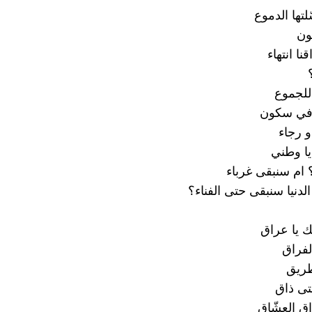
لتها الدموع
فون
نا انتهاء
للجموع
 في سكون
و رجاء
يا وطني
 ام سنبقى غرباء
لدنيا سنبقى حتى الفناء؟
 يا عراق
الفراق
طريق
تى ذاق
اق العشّاق