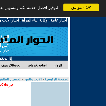
موافق - OK
لتوفير افضل خدمة لكم ولتسهيل عملي
أخبار عامة
-
وكالة أنباء المرأة
-
اخبار الأدب و
الموقع
يسارية
"من أج
حاز ال
إذا لديك
الزوار
اضافة/خدمات
بحث/الارشيف
الصفحة الرئيسية
-
الادب والفن
-
الحسين الطاه
تبرعاتكم