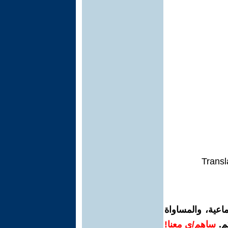
Transl
اعية، والمساواة
م.
ساهم/ي معنا!