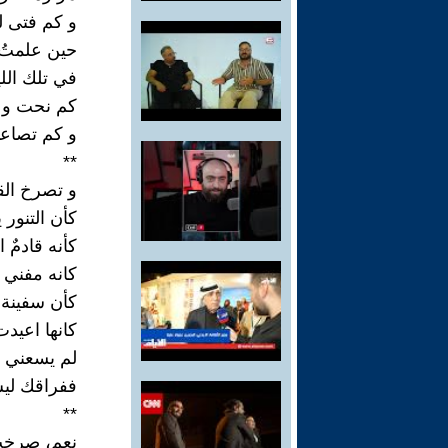
و كم فتى ل
حين علمتُ 
في تلك اللي
كم نحت و 
و كم تصاعد
**
و تصرخ الق
كأن التنور 
كأنه قادمٌ 
كانه مفني 
كأن سفينة 
كانها اعيدت
لم يسعني حي
ففراقك ليس
**
نعم، صرخت