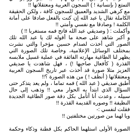
التمتع ( بإنسانية ! ) السجون العربية ومعتقلاتها !!
مع كرهي الشديد والعميق للسجون كافة ، ولكن الحقيقة
الكاملة تقال يا عبد الله إن كنت بالفعل صادقا على أمانة
الكلمة ! وصادقا مع نفسي وأمتي !!
وأكملت : ( وصديقي عبد الله فاتح فمه مستغربا !! )
و أكبر شاهد على صحة ما أقوله لك يا عبد الله تلك
الصور التي أخذت لصدام حسين مؤخرا والتي نشرت
بمختلف الوسائل الإعلامية، وخاصة تلك الصورة التي
يظهر لنا الطاغية مهارته الفائقة في عملية غسيل ملابسه
القذرة ( كأفعال صاحبها !) ، فهل شاهدت يا صديقي
العزيز مثلا صورة قد أخذت عبر تاريخ السجون العربية
ومعتقلاتها ( أنظف ! ) من هذه الصورة ؟!!
أطبق صديقي ( عبد الله ) فمه تماما ، ولم يعد يتذكر حتى
السؤال الذي ابتدأ به الحوار معي !! وذهب إلى حال
سبيله ، وعدت أنا أتأمل بكل دقة صور الطاغية الجديدة
النظيفة !! وصوره القديمة القذرة !!
فقلت لنفسي :-
ويا لهما من صورتين مختلفتين !!
الصورة الأولى استلهما الحاكم بكل فطنة وذكاء وحكمة