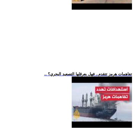
.. تفاهمات هرمز تتقدم.. فهل يعرقلها التصعيد البحري؟