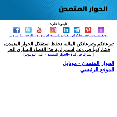
تابعونا على:
بودكاست
بنترست
تيلكرام
لينكدإن
الانستغرام
اليوتيوب
التويتر
الفيسبوك
تبرعاتكم وتبرعاتكن المالية تحفظ استقلال الحوار المتمدن،
فشاركونا في دعم استمرارية هذا الفضاء اليساري الحر
[اشترك في قناة ‫«الحوار المتمدن» على اليوتيوب]
الحوار المتمدن - موبايل
الموقع الرئيسي