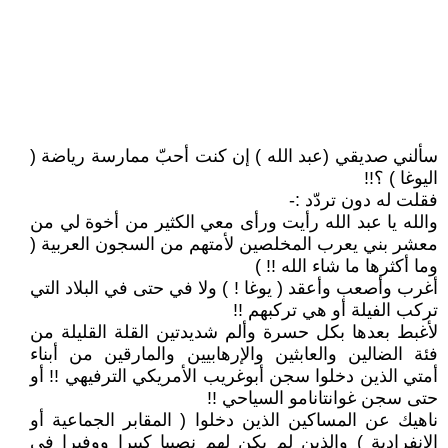
سألني صديقي (عبد الله ) إن كنت أحبّ ممارسة رياضة (
اليوغا ) ؟!!
فقلت له دون تردّد :-
والله يا عبد الله رأيت ورأى معي الكثير من أخوة لي من
معشر بني يعرب المخلصين لأمتهم من السجون العربية (
وما أكثرها ما شاء الله !! )
أغرب وأصعب وأعقد ( يوغا ! ) ولا في حتى في البلاد التي
تركب الفيلة أو هي تركبهم !!
لأغبط بعدها بكل حسرة وألم شديدتين القلة القليلة من
فئة الضالين والعابثين والإرهابيين والمارقين من أبناء
أمتي الذين دخلوا سجن أبوغريب الأمريكي الترفيهي !! أو
حتى سجن غوانتانامو السياحي !!
ناهيك عن المساكين الذين دخلوا ( المقابر الجماعية أو
الانفرادية ) والذين لم يكن لهم نصيبا كبيرا ووفيرا في