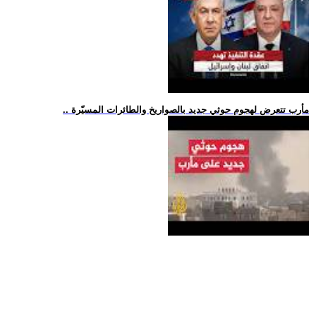
.. مأرب تتعرض لهجوم حوثي جديد بالصواريخ والطائرات المسيّرة