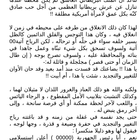
لتأكد أن الملك البريطاني العاشق لم يكن مخطئا عندما
تنازل عن عرش بريطانيا العظمى من أجل حب صادق
كنّه بكل عمق لامرأة أمريكية مطلقة !!
لهذا كان ذلك الانغلاق من طرفه على محيطه في زمن لا
انغلاق فيه ، وكان هذا التوجس والقلق الدائمين كالظل
يسير خلفه سواء في حلّه أو ترحاله ، لكن الرياح آتية00
آتية ولسوف تسحق بكل شيء تبنّاه وعمل جاهدا في
بنائه والمحافظة عليه ، ولسوف تصرخ بوجه ( إن طال
الزمان أو حتى قصر ) مجلجلة و قائلة له:-
يا هذا !! بضاعتك قد فسدت منذ أمد بعيد وقد حان الأوان
للتغيير والتجديد ، شئت يا هذا ، أم أبيت !!
ولكنه والله هو ذلك العناد والغرور اللذان لا مثيلان لهما ،
وكذلك التشبث بتلابيب الأمل المقطوع ، و الرجاء اليائس
، واللعب لآخر لحظة ممكنة أو أي فرصة سانحة ، وإلى
آخر رمق ينبض له .
حتى يجد نفسه في غفلة من زمنه و قد باغتته رياح
التغيير والتجديد في حفرة وضيعة و قذرة ، وجها لوجه ،
فيقول لها وهو ذليلا منكسرا :
نعم ، أنا رئيس الجهورية (00000 ) أعلن استسلامي