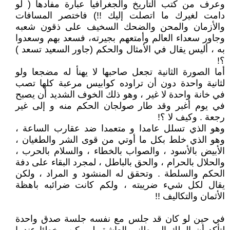
وعرف من كتب التاريخ والجغرافيا عبارة مفادها ( لو
دامت لغيرك ما اتصلت إليك !!) فاختصر المسافات
والأزمان والمحن والضحك السخيف على ذقون شعبه
وجاور سعداء العالم وأمتعهم بجيرته، فسعد بهم وسعدوا
به ، أليس يقال في الأمثال والحكم (جاور السعيد تسعد )
؟!
أما الصورة الثانية تجعل صاحبها لا يهنأ له مضجعا ولو
لثانية واحدة دون أن تراوده كوابيس مرعبة كلها تصب
في خانة واحدة لا غير ، وهو ذلك الخوف الشديد أن يصبح
في يوم أغبر وقد طار صولجان الحكم منه و إلى غير
رجعة . وكيف لا ؟!
وهو الذي تسلل عامدا و متعمدا ضد عقارب الساعة ،
وهو الذي خلط بكل ما أوتي من قوى الشر والطغيان ،
الأبيض بالأسود ، والصواب بالخطاء ، والسلام بالحرب ،
والحلال بالحرام ، والحق بالباطل ، لمجرد البقاء على دفة
الحكم والسلطة . وتحقق له المنشود و المراد ، ولكن
يقال لكل شيء ضريبته ، ولكم كانت ضرائبه باهظة
الأثمان والتكاليف !!
في حين لو كان قد جلس مع نفسه جلسة صدق واحدة