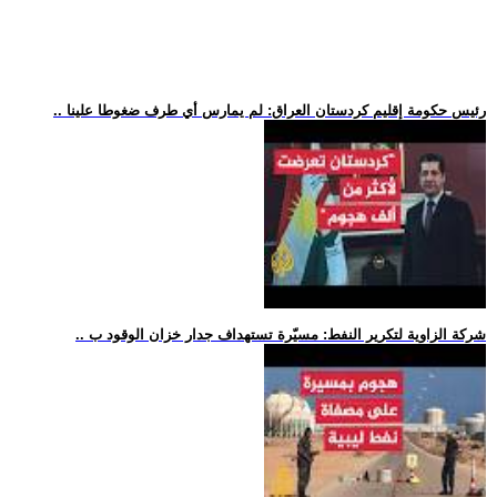
.. رئيس حكومة إقليم كردستان العراق: لم يمارس أي طرف ضغوطا علينا
.. شركة الزاوية لتكرير النفط: مسيّرة تستهداف جدار خزان الوقود ب